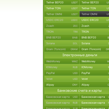
Tether BEP20
Tether BEP20
USDT
U
Tether TON
Tether TON
USDT
U
Tether OMNI
Tether OMNI
USDT
U
USDC ERC20
USDC ERC20
USDC
U
Zcash
Zcash
ZEC
TRON
TRON
TRX
BNB BEP20
BNB BEP20
BNB
Solana
Solana
SOL
Gram (Toncoin)
Gram (Toncoin)
GRAM
G
Электронные деньги
WebMoney
WebMoney
WMZ
W
ЮMoney
ЮMoney
RUB
PayPal
PayPal
USD
Volet
Volet
USD
Alipay
Alipay
CNY
Банковские счета и карты
Банковская карта
Банковская карта
USD
Банковская карта
Банковская карта
RUB
Банковская карта
Банковская карта
EUR