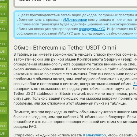
UAH
BYN
В целях противодействия легализации доходов, полученных преступны
обменные пункты проводят
AML-проверки
поступающих от клиентов тр
KZT
В случае если транзакция будет идентифицирована как высокорискова
обменную операцию для проведения
процедуры KYC
. Информация по K
RUB
соблюдения требований AML/KYC для последующего разблокирования с
RUB
Обмен Ethereum на Tether USDT Omni
RUB
В таблице вы имеете возможность увидеть список пунктов обмена,
→
RUB
автоматический или ручной обмен Криптовалюта Эфириум (эфир)
определении обменного пункта обращайте также внимание на спец
RUB
около названий обменников. Вы можете перейти на сайт выбранно
UAH
нажатия мышью по строке с его именем. Если вы совершили перехо
проблемы с обменом валют, вам необходимо обратиться к админис
KZT
разные сбои и неполадки в системе, когда автоматический обмен
E
EUR
совершить нет возможности, но доступен обмен валют вручную. Есл
Tether USDT stablecoin in Bitcoin network все же не получилось, р
ситуации. Только с вашей помощью мы сможем вовремя принять н
проблемы, или же отключим этот обменный пункт из таблицы.
USD
RUB
Помните, что при переходе на сайты обменных пунктов с нашего м
бывают выгоднее, чем при наборе URL обменника в браузере. Если
способом и это ваше первое посещение нашей системы мониторинг
USD
раздела FAQ.
RUB
Старайтесь каждый раз использовать
Калькулятор
, чтобы сверить