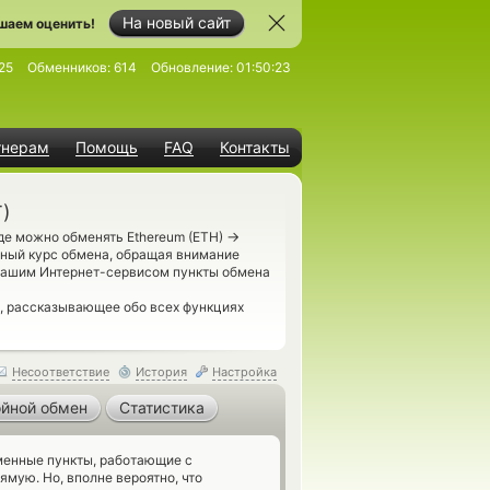
На новый сайт
шаем оценить!
25
Обменников:
614
Обновление:
01:50:23
тнерам
Помощь
FAQ
Контакты
T)
→
де можно обменять Ethereum (ETH)
бный курс обмена, обращая внимание
 нашим Интернет-сервисом пункты обмена
, рассказывающее обо всех функциях
Несоответствие
История
Настройка
йной обмен
Статистика
енные пункты, работающие с
ямую. Но, вполне вероятно, что