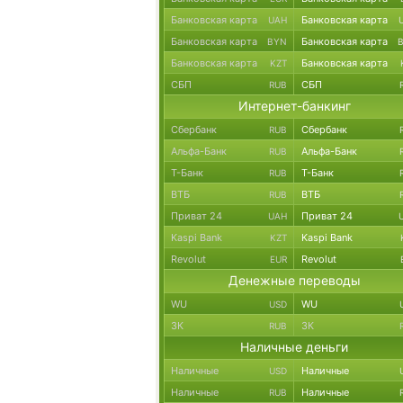
Банковская карта
Банковская карта
UAH
Банковская карта
Банковская карта
BYN
Банковская карта
Банковская карта
KZT
СБП
СБП
RUB
Интернет-банкинг
Сбербанк
Сбербанк
RUB
Альфа-Банк
Альфа-Банк
RUB
Т-Банк
Т-Банк
RUB
ВТБ
ВТБ
RUB
Приват 24
Приват 24
UAH
Kaspi Bank
Kaspi Bank
KZT
Revolut
Revolut
EUR
Денежные переводы
WU
WU
USD
ЗК
ЗК
RUB
Наличные деньги
Наличные
Наличные
USD
Наличные
Наличные
RUB