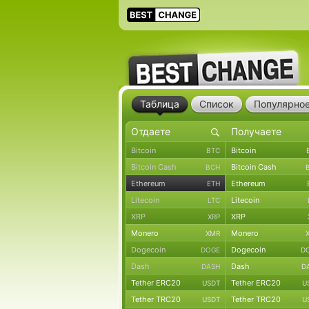
Таблица
Список
Популярно
Bitcoin
Bitcoin
BTC
Bitcoin Cash
Bitcoin Cash
BCH
Ethereum
Ethereum
ETH
Litecoin
Litecoin
LTC
XRP
XRP
XRP
Monero
Monero
XMR
Dogecoin
Dogecoin
DOGE
D
Dash
Dash
DASH
D
Tether ERC20
Tether ERC20
USDT
U
Tether TRC20
Tether TRC20
USDT
U