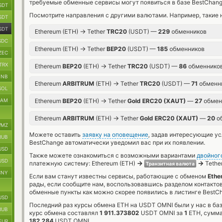
требуемые обменные сервисы могут появиться в базе BestChang
SDT
Посмотрите направления с другими валютами. Например, такие 
SDT
SDT
→
Ethereum (ETH)
Tether
TRC20
(USDT) —
229
обменников
SDC
→
Ethereum (ETH)
Tether
BEP20
(USDT) —
185
обменников
ZEC
TRX
→
Ethereum
BEP20
(ETH)
Tether
TRC20
(USDT) —
86
обменнико
BNB
→
Ethereum
ARBITRUM
(ETH)
Tether
TRC20
(USDT) —
71
обменн
SOL
→
RAM
Ethereum
BEP20
(ETH)
Tether
Gold ERC20 (XAUT)
—
27
обмен
→
Ethereum
ARBITRUM
(ETH)
Tether
Gold ERC20 (XAUT)
—
20
о
MZ
Можете оставить
заявку на оповещение
, задав интересующие у
RUB
BestChange автоматически уведомил вас при их появлении.
USD
Также можете ознакомиться с возможными вариантами
двойног
USD
→
→
платежную систему: Ethereum (ETH)
Tethe
Транзитная валюта
CNY
Если вам станут известны сервисы, работающие с обменом
Ethe
рады, если сообщите нам, воспользовавшись разделом контакто
обменные пункты как можно скорее появились в листинге BestC
USD
Последний раз курсы обмена ETH на USDT OMNI были у нас в ба
RUB
курс обмена составлял
1 911.373802
USDT OMNI за
1
ETH, сумма
182 284
USDT OMNI.
EUR