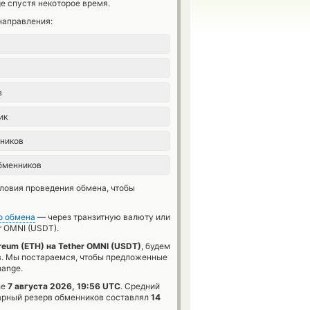
e спустя некоторое время.
направления:
в
ик
ников
бменников
словия проведения обмена, чтобы
о обмена
— через транзитную валюту или
r OMNI (USDT).
reum (ETH) на Tether OMNI (USDT)
, будем
в. Мы постараемся, чтобы предложенные
hange.
зе
7 августа 2026, 19:56 UTC
. Средний
рный резерв обменников составлял
14