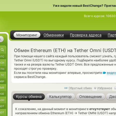
Уже видели новый BestChange? Пригла
Всего курсов:
10630
Мониторинг
Обменники
Проверка адреса
Пар
е
Обмен Ethereum (ETH) на Tether Omni (USD
При помощи нашего сайта каждый пользователь сможет узнать, г
BTC
Tether Omni (USDT) по выгодному курсу. Подберите наиболее удо
BCH
также и на резерв валюты Tether USDT Omni. Все предложенные
проходят строгую проверку.
ETH
Если вы посетили наш мониторинг впервые, просмотрите
видео
LTC
сервиса BestChange.
XRP
XMR
Обратный обмен
Избранное
OGE
Курсы обмена
Калькулятор
Оповещение
Дво
ASH
SDT
К сожалению, на данный момент в мониторинге
отсутствуют
обм
SDT
→
направлением обмена Ethereum (ETH)
Tether OMNI (USDT) напр