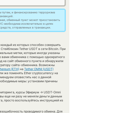
м путем, и финансированию терроризма
анзакций.
нная, обменный пункт может приостановить
YC необходима исключительно в целях
редств, отправленных в транзакции.
 каждый из которых способен совершить
Стейблкоин Tether USDT в сети Bitcoin. При
иальные метки, которые иногда указаны
го вами обменника с помощью однократного
д на сайт обменного пункта и обнаружили
тратору сайта-обменника. Возможны
thereum (ETH)
на
Tether OMNI (USDT)
и же поменять Ether cryptocurrency на
екомендуем оповестить нас о данной
еобходимые меры: установим причины
→
ониторинга, курсы Эфириум
USDT-Omni
 вы еще ни разу не меняли деньги данным
а, просто воспользуйтесь инструкцией из
 безошибочность проводимого обмена. Для