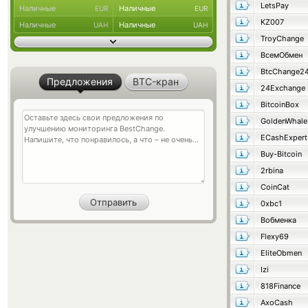
LetsPay
Наличные
Наличные
EUR
EUR
KZ007
Наличные
Наличные
UAH
UAH
TroyChange
ВсемОбмен
BtcChange2
Предложения
BTC-кран
24Exchange
BitcoinBox
GoldenWhale
ECashExpert
Buy-Bitcoin
2rbina
CoinCat
0xbc1
Вобменка
Flexy69
EliteObmen
Izi
818Finance
AxoCash