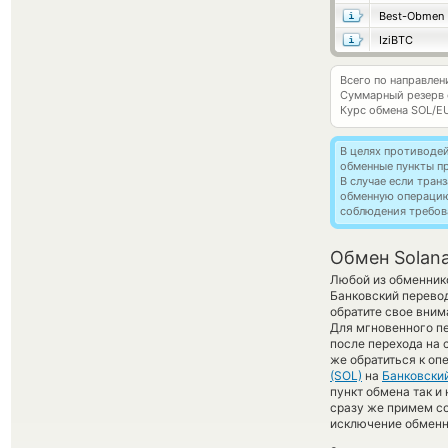
Best-Obmen
IziBTC
Всего по направлен
Суммарный резерв
Курс обмена
SOL/E
В целях противоде
обменные пункты п
В случае если тра
обменную операци
соблюдения требов
Обмен Solana
Любой из обменнико
Банковский перевод
обратите свое вним
Для мгновенного пе
после перехода на 
же обратиться к оп
(SOL)
на
Банковски
пункт обмена так и 
сразу же примем с
исключение обменно