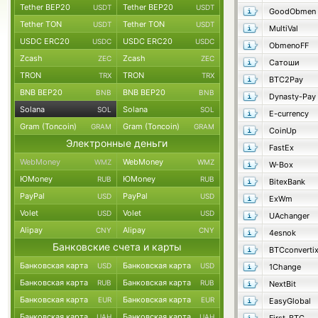
Tether BEP20
Tether BEP20
USDT
USDT
GoodObmen
Tether TON
Tether TON
USDT
USDT
MultiVal
USDC ERC20
USDC ERC20
USDC
USDC
ObmenoFF
Zcash
Zcash
ZEC
ZEC
Сатоши
TRON
TRON
TRX
TRX
BTC2Pay
BNB BEP20
BNB BEP20
BNB
BNB
Dynasty-Pay
Solana
Solana
SOL
SOL
E-currency
Gram (Toncoin)
Gram (Toncoin)
GRAM
GRAM
CoinUp
Электронные деньги
FastEx
WebMoney
WebMoney
WMZ
WMZ
W-Box
ЮMoney
ЮMoney
RUB
RUB
BitexBank
PayPal
PayPal
USD
USD
ExWm
Volet
Volet
USD
USD
UAchanger
Alipay
Alipay
CNY
CNY
4esnok
Банковские счета и карты
BTCconverti
Банковская карта
Банковская карта
USD
USD
1Change
Банковская карта
Банковская карта
RUB
RUB
NextBit
Банковская карта
Банковская карта
EUR
EUR
EasyGlobal
Банковская карта
Банковская карта
UAH
UAH