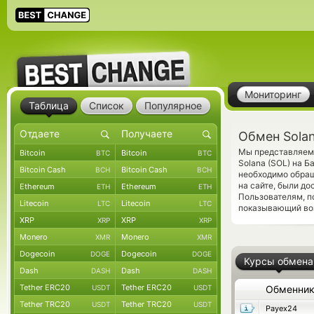
Мониторинг
Таблица
Список
Популярное
Обмен Solan
Мы представляем 
Bitcoin
Bitcoin
BTC
BTC
Solana (SOL) на 
Bitcoin Cash
Bitcoin Cash
BCH
BCH
необходимо обращ
на сайте, были д
Ethereum
Ethereum
ETH
ETH
Пользователям, 
Litecoin
Litecoin
LTC
LTC
показывающий воз
XRP
XRP
XRP
XRP
Monero
Monero
XMR
XMR
Dogecoin
Dogecoin
DOGE
DOGE
Курсы обмена
Dash
Dash
DASH
DASH
Tether ERC20
Tether ERC20
USDT
USDT
Обменни
Tether TRC20
Tether TRC20
USDT
USDT
Payex24