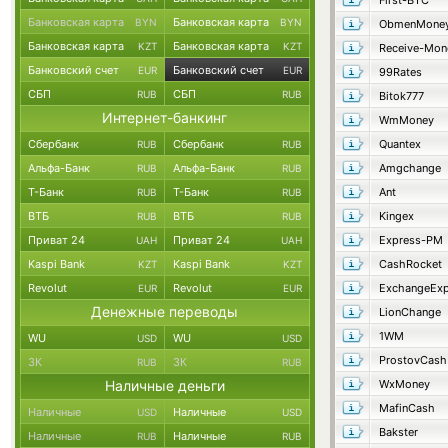
First-BTC
Банковская карта
Банковская карта
BYN
BYN
ObmenMone
Банковская карта
Банковская карта
KZT
KZT
Receive-Mon
Банковский счет
Банковский счет
EUR
EUR
99Rates
СБП
СБП
RUB
RUB
Bitok777
Интернет-банкинг
WmMoney
Сбербанк
Сбербанк
Quantex
RUB
RUB
Альфа-Банк
Альфа-Банк
Amgchange
RUB
RUB
Т-Банк
Т-Банк
Ant
RUB
RUB
ВТБ
ВТБ
Kingex
RUB
RUB
Приват 24
Приват 24
Express-PM
UAH
UAH
Kaspi Bank
Kaspi Bank
CashRocket
KZT
KZT
Revolut
Revolut
ExchangeExp
EUR
EUR
Денежные переводы
LionChange
1WM
WU
WU
USD
USD
ProstovCash
ЗК
ЗК
RUB
RUB
Наличные деньги
WxMoney
MafinCash
Наличные
Наличные
USD
USD
Bakster
Наличные
Наличные
RUB
RUB