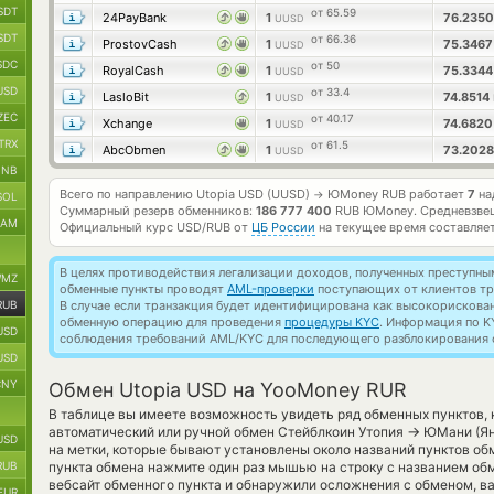
SDT
от 65.59
24PayBank
1
76.235
UUSD
SDT
от 66.36
ProstovCash
1
75.346
UUSD
SDC
от 50
RoyalCash
1
75.334
UUSD
USD
от 33.4
LasloBit
1
74.8514
UUSD
ZEC
от 40.17
Xchange
1
74.682
UUSD
TRX
от 61.5
AbcObmen
1
73.202
UUSD
BNB
Всего по направлению Utopia USD (UUSD)
ЮMoney RUB работает
7
на
→
SOL
Суммарный резерв обменников:
186 777 400
RUB ЮMoney.
Средневзве
RAM
Официальный курс
USD/RUB
от
ЦБ России
на текущее время составляе
В целях противодействия легализации доходов, полученных преступны
MZ
обменные пункты проводят
AML-проверки
поступающих от клиентов тр
RUB
В случае если транзакция будет идентифицирована как высокорискова
обменную операцию для проведения
процедуры KYC
. Информация по K
USD
соблюдения требований AML/KYC для последующего разблокирования с
USD
CNY
Обмен Utopia USD на YooMoney RUR
В таблице вы имеете возможность увидеть ряд обменных пунктов,
→
автоматический или ручной обмен Стейблкоин Утопия
ЮМани (Янд
USD
на метки, которые бывают установлены около названий пунктов обм
RUB
пункта обмена нажмите один раз мышью на строку с названием обм
вебсайт обменного пункта и обнаружили осложнения с обменом, ва
EUR