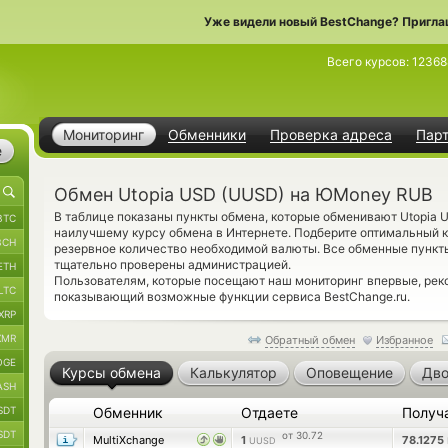
Уже видели новый BestChange? Пригла
Всего курсов:
12368
Мониторинг
Обменники
Проверка адреса
Пар
е
Обмен Utopia USD (UUSD) на ЮMoney RUB
В таблице показаны пункты обмена, которые обменивают Utopia
BTC
наилучшему курсу обмена в Интернете. Подберите оптимальный к
BCH
резервное количество необходимой валюты. Все обменные пункт
тщательно проверены администрацией.
ETH
Пользователям, которые посещают наш мониторинг впервые, ре
LTC
показывающий возможные функции сервиса BestChange.ru.
XRP
XMR
Обратный обмен
Избранное
OGE
Курсы обмена
Калькулятор
Оповещение
Дво
ASH
SDT
Обменник
Отдаете
Получ
SDT
от 30.72
MultiXchange
1
78.1275
UUSD