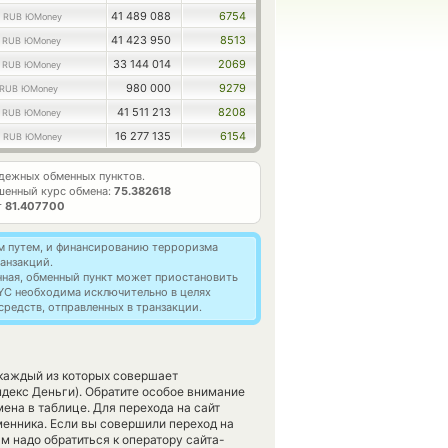
0
41 489 088
6754
RUB ЮMoney
7
41 423 950
8513
RUB ЮMoney
4
33 144 014
2069
RUB ЮMoney
980 000
9279
RUB ЮMoney
0
41 511 213
8208
RUB ЮMoney
8
16 277 135
6154
RUB ЮMoney
дежных обменных пунктов.
шенный курс обмена:
75.382618
т
81.407700
м путем, и финансированию терроризма
анзакций.
нная, обменный пункт может приостановить
YC необходима исключительно в целях
редств, отправленных в транзакции.
 каждый из которых совершает
екс Деньги). Обратите особое внимание
ена в таблице. Для перехода на сайт
енника. Если вы совершили переход на
м надо обратиться к оператору сайта-