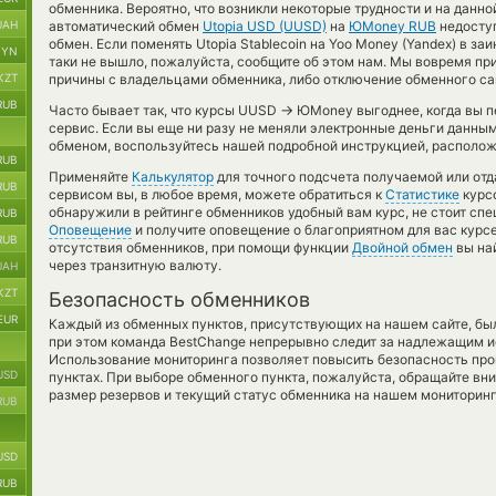
обменника. Вероятно, что возникли некоторые трудности и на данн
UAH
автоматический обмен
Utopia USD (UUSD)
на
ЮMoney RUB
недоступ
обмен. Если поменять Utopia Stablecoin на Yoo Money (Yandex) в з
BYN
таки не вышло, пожалуйста, сообщите об этом нам. Мы вовремя 
KZT
причины с владельцами обменника, либо отключение обменного сай
RUB
→
Часто бывает так, что курсы UUSD
ЮMoney выгоднее, когда вы п
сервис. Если вы еще ни разу не меняли электронные деньги данным
обменом, воспользуйтесь нашей подробной инструкцией, располож
RUB
Применяйте
Калькулятор
для точного подсчета получаемой или отд
RUB
сервисом вы, в любое время, можете обратиться к
Статистике
курсо
обнаружили в рейтинге обменников удобный вам курс, не стоит спе
RUB
Оповещение
и получите оповещение о благоприятном для вас курсе 
RUB
отсутствия обменников, при помощи функции
Двойной обмен
вы на
через транзитную валюту.
UAH
KZT
Безопасность обменников
EUR
Каждый из обменных пунктов, присутствующих на нашем сайте, бы
при этом команда BestChange непрерывно следит за надлежащим и
Использование мониторинга позволяет повысить безопасность пр
USD
пунктах. При выборе обменного пункта, пожалуйста, обращайте вн
размер резервов и текущий статус обменника на нашем мониторинг
RUB
USD
RUB