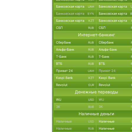
Банковская карта
Банковская карта
UAH
Банковская карта
Банковская карта
BYN
Банковская карта
Банковская карта
KZT
СБП
СБП
RUB
Интернет-банкинг
Сбербанк
Сбербанк
RUB
Альфа-Банк
Альфа-Банк
RUB
Т-Банк
Т-Банк
RUB
ВТБ
ВТБ
RUB
Приват 24
Приват 24
UAH
Kaspi Bank
Kaspi Bank
KZT
Revolut
Revolut
EUR
Денежные переводы
WU
WU
USD
ЗК
ЗК
RUB
Наличные деньги
Наличные
Наличные
USD
Наличные
Наличные
RUB