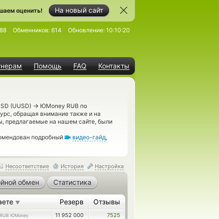
На новый сайт
шаем оценить!
88
Обменников:
614
Обновление:
10:10:20
тнерам
Помощь
FAQ
Контакты
→
 USD (UUSD)
ЮMoney RUB по
урс, обращая внимание также и на
ы, предлагаемые на нашем сайте, были
комендован подробный
видео-гайд
,
Несоответствие
История
Настройка
йной обмен
Статистика
аете
Резерв
Отзывы
▼
11 952 000
7525
RUB ЮMoney