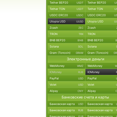
Tether BEP20
Tether BEP20
USDT
U
Tether TON
Tether TON
USDT
U
USDC ERC20
USDC ERC20
USDC
U
Utopia USD
Utopia USD
UUSD
U
Zcash
Zcash
ZEC
TRON
TRON
TRX
BNB BEP20
BNB BEP20
BNB
Solana
Solana
SOL
Gram (Toncoin)
Gram (Toncoin)
GRAM
G
Электронные деньги
WebMoney
WebMoney
WMZ
W
ЮMoney
ЮMoney
RUB
PayPal
PayPal
USD
Volet
Volet
USD
Alipay
Alipay
CNY
Банковские счета и карты
Банковская карта
Банковская карта
USD
Банковская карта
Банковская карта
RUB
Банковская карта
Банковская карта
EUR