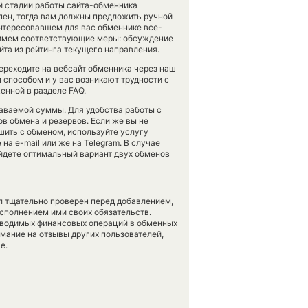
ой стадии работы сайта-обменника
ен, тогда вам должны предложить ручной
аинтересовавшем для вас обменнике все-
примем соответствующие меры: обсуждение
та из рейтинга текущего направления.
ереходите на вебсайт обменника через наш
 способом и у вас возникают трудности с
енной в разделе FAQ.
аваемой суммы. Для удобства работы с
в обмена и резервов. Если же вы не
шить с обменом, используйте услугу
на e-mail или же на Telegram. В случае
йдете оптимальный вариант двух обменов
л тщательно проверен перед добавлением,
сполнением ими своих обязательств.
оводимых финансовых операций в обменных
имание на отзывы других пользователей,
е.