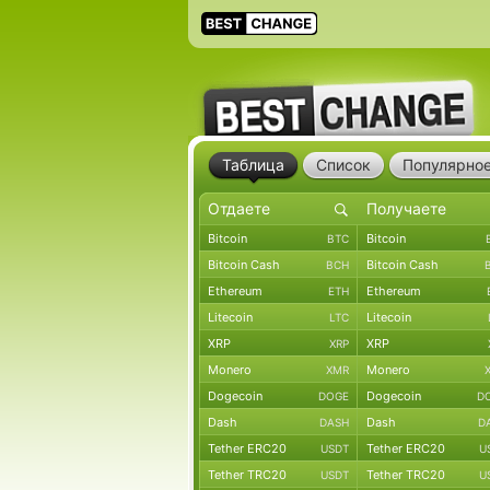
Таблица
Список
Популярно
Bitcoin
Bitcoin
BTC
Bitcoin Cash
Bitcoin Cash
BCH
Ethereum
Ethereum
ETH
Litecoin
Litecoin
LTC
XRP
XRP
XRP
Monero
Monero
XMR
Dogecoin
Dogecoin
DOGE
D
Dash
Dash
DASH
D
Tether ERC20
Tether ERC20
USDT
U
Tether TRC20
Tether TRC20
USDT
U