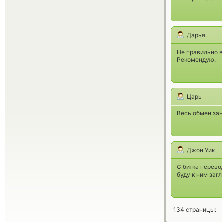
Дарья
Не правильно в
Рекомендую.
Царь
Весь обмен зан
Джон Уик
С битка перево
буду к ним заг
134 страницы: