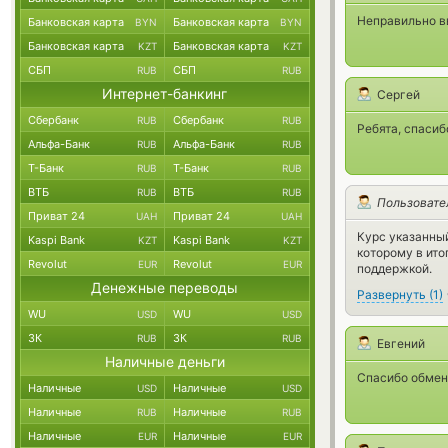
Неправильно вв
Банковская карта
Банковская карта
BYN
BYN
Банковская карта
Банковская карта
KZT
KZT
СБП
СБП
RUB
RUB
Интернет-банкинг
Сергей
Сбербанк
Сбербанк
RUB
RUB
Ребята, спасиб
Альфа-Банк
Альфа-Банк
RUB
RUB
Т-Банк
Т-Банк
RUB
RUB
ВТБ
ВТБ
RUB
RUB
Пользовате
Приват 24
Приват 24
UAH
UAH
Курс указанный
Kaspi Bank
Kaspi Bank
KZT
KZT
которому в ито
Revolut
Revolut
EUR
EUR
поддержкой.
Денежные переводы
Развернуть
(
1
)
WU
WU
USD
USD
ЗК
ЗК
RUB
RUB
Евгений
Наличные деньги
Спасибо обмену
Наличные
Наличные
USD
USD
Наличные
Наличные
RUB
RUB
Наличные
Наличные
EUR
EUR