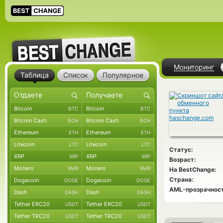
Мониторинг
Таблица
Список
Популярное
Bitcoin
Bitcoin
BTC
BTC
Bitcoin Cash
Bitcoin Cash
BCH
BCH
Ethereum
Ethereum
ETH
ETH
Litecoin
Litecoin
LTC
LTC
Статус:
XRP
XRP
XRP
XRP
Возраст:
Monero
Monero
XMR
XMR
На BestChange:
Страна:
Dogecoin
Dogecoin
DOGE
DOGE
AML-прозрачност
Dash
Dash
DASH
DASH
Tether ERC20
Tether ERC20
USDT
USDT
Tether TRC20
Tether TRC20
USDT
USDT