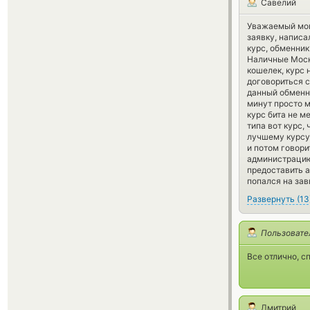
Савелий
Уважаемый мон
заявку, написа
курс, обменник
Наличные Москв
кошелек, курс 
договориться с
данный обменни
минут просто м
курс бита не м
типа вот курс,
лучшему курсу,
и потом говори
администрацию
предоставить а
попался на за
Развернуть
(
13
Пользовате
Все отлично, с
Дмитрий