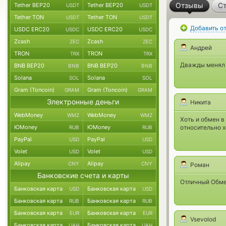
Отзывы
Ст
Tether BEP20
Tether BEP20
USDT
USDT
Tether TON
Tether TON
USDT
USDT
Добавить о
USDC ERC20
USDC ERC20
USDC
USDC
Zcash
Zcash
ZEC
ZEC
Андрей
TRON
TRON
TRX
TRX
Дважды менял к
BNB BEP20
BNB BEP20
BNB
BNB
Solana
Solana
SOL
SOL
Gram (Toncoin)
Gram (Toncoin)
GRAM
GRAM
Электронные деньги
Никита
WebMoney
WebMoney
WMZ
WMZ
Хоть и обмен в
ЮMoney
ЮMoney
относительно 
RUB
RUB
PayPal
PayPal
USD
USD
Volet
Volet
USD
USD
Alipay
Alipay
CNY
CNY
Роман
Банковские счета и карты
Отличный Обме
Банковская карта
Банковская карта
USD
USD
Банковская карта
Банковская карта
RUB
RUB
Банковская карта
Банковская карта
EUR
EUR
Vsevolod
Банковская карта
Банковская карта
UAH
UAH