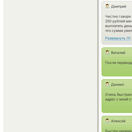
Дмитрий
Честно говоря 
250 рублей мен
выплатить день
что сумма увел
Развернуть
(
1
)
Виталий
После перевода
Даниил
Очень быстрая
адрес с моей с
Алексей
Быстро переве