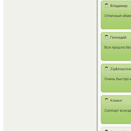
Владимир
Отличный обмен
Геннадий
Все прошло без
Zip&treacke
Очень быстро и
Клиент
Саппорт всегда