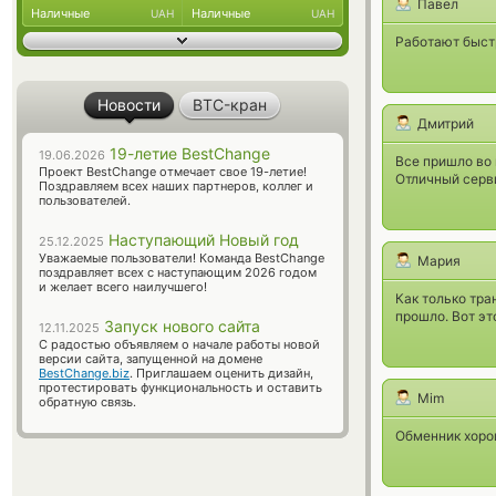
Павел
Наличные
Наличные
UAH
UAH
Работают быст
Новости
BTC-кран
Дмитрий
19-летие BestChange
19.06.2026
Все пришло во 
Проект BestChange отмечает свое 19-летие!
Отличный серви
Поздравляем всех наших партнеров, коллег и
пользователей.
Наступающий Новый год
25.12.2025
Уважаемые пользователи! Команда BestChange
Мария
поздравляет всех с наступающим 2026 годом
и желает всего наилучшего!
Как только тра
прошло. Вот эт
Запуск нового сайта
12.11.2025
С радостью объявляем о начале работы новой
версии сайта, запущенной на домене
BestChange.biz
. Приглашаем оценить дизайн,
протестировать функциональность и оставить
Mim
обратную связь.
Обменник хорош