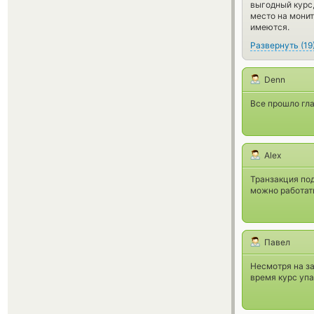
выгодный курс
место на мони
имеются.
Развернуть
(
19
Denn
Все прошло гла
Alex
Транзакция под
можно работат
Павел
Несмотря на за
время курс упа