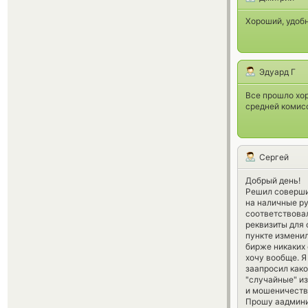
Хороший, удоб
Эдуард Г
Все прошло хор
средней комис
Сергей
Добрый день!
Решил совершит
на наличные ру
соответствова
реквизиты для 
пункте изменил
бирже никаких 
хочу вообще. Я
заапросил како
"случайные" из
и мошеничеств
Прошу аадмини