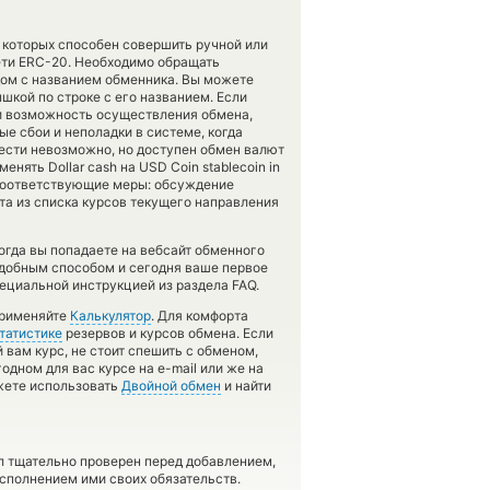
 которых способен совершить ручной или
ети ERC-20. Необходимо обращать
дом с названием обменника. Вы можете
шкой по строке с его названием. Если
ли возможность осуществления обмена,
ые сбои и неполадки в системе, когда
ести невозможно, но доступен обмен валют
нять Dollar cash на USD Coin stablecoin in
 соответствующие меры: обсуждение
та из списка курсов текущего направления
гда вы попадаете на вебсайт обменного
подобным способом и сегодня ваше первое
ециальной инструкцией из раздела FAQ.
применяйте
Калькулятор
. Для комфорта
татистике
резервов и курсов обмена. Если
вам курс, не стоит спешить с обменом,
дном для вас курсе на e-mail или же на
ожете использовать
Двойной обмен
и найти
л тщательно проверен перед добавлением,
сполнением ими своих обязательств.