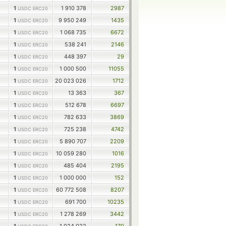
1
1 910 378
2987
USDC ERC20
1
9 950 249
1435
USDC ERC20
1
1 068 735
6672
USDC ERC20
1
538 241
2146
USDC ERC20
1
448 397
29
USDC ERC20
1
1 000 500
11055
USDC ERC20
1
20 023 026
1712
USDC ERC20
1
13 363
367
USDC ERC20
1
512 678
6697
USDC ERC20
1
782 633
3869
USDC ERC20
1
725 238
4742
USDC ERC20
1
5 890 707
2209
USDC ERC20
1
10 059 280
1016
USDC ERC20
1
485 404
2195
USDC ERC20
1
1 000 000
152
USDC ERC20
1
60 772 508
8207
USDC ERC20
1
691 700
10235
USDC ERC20
1
1 278 269
3442
USDC ERC20