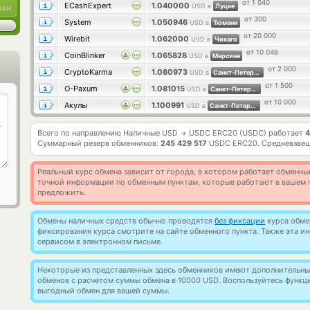
от 1 040
ECashExpert
1.040000
USD в
Луцке
UAH
от 300
System
1.050946
USD в
Тюмени
от 20 000
Wirebit
1.062000
USD в
Чикаго
от 10 046
CoinBlinker
1.065828
USD в
Мерсине
от 2 000
CryptoKarma
1.080973
USD в
Санкт-Петербурге
от 1 500
O-Paxum
1.081015
USD в
Санкт-Петербурге
от 10 000
Акулы
1.100991
USD в
Санкт-Петербурге
Всего по направлению Наличные USD
USDC ERC20 (USDC) работает
4
→
Суммарный резерв обменников:
245 429 517
USDC ERC20.
Средневзвеш
Реальный курс обмена зависит от города, в котором работает обменны
точной информации по обменным пунктам, которые работают в вашем г
предложить.
Обмены наличных средств обычно проводятся
без фиксации
курса обмен
фиксирования курса смотрите на сайте обменного пункта. Также эта 
сервисом в электронном письме.
Некоторые из представленных здесь обменников имеют дополнительные
обменов с расчетом суммы обмена в 10000 USD. Воспользуйтесь функ
выгодный обмен для вашей суммы.