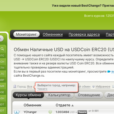
Уже видели новый BestChange? Пригла
Всего курсов:
1253
Мониторинг
Обменники
Проверка адреса
Пар
е
Обмен Наличные USD на USDCoin ERC20 (U
С помощью нашего сайта каждый посетитель имеет возможность 
BTC
→
USD
USDCoin ERC20 (USDC) по наилучшему курсу. Определите 
BCH
внимание также и на резерв валюты USD Coin ERC20. Все обменн
тщательно проверены администрацией.
ETH
Если вы в первый раз посетили наш мониторинг, просмотрите
в
LTC
сайта BestChange.ru.
XRP
Выберите город, например:
XMR
Город:
Все
Обратный обмен
Избранное
Чикаго
OGE
Курсы обмена
Калькулятор
Оповещение
Дво
ASH
SDT
Обменник
Отдаете
▲
SDT
от 9 991
YChanger
1.003494
USD в
Тивате