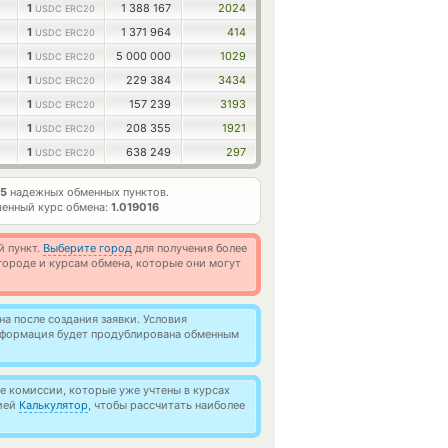
1
1 388 167
2024
USDC ERC20
1
1 371 964
414
USDC ERC20
1
5 000 000
1029
USDC ERC20
1
229 384
3434
USDC ERC20
1
157 239
3193
USDC ERC20
1
208 355
1921
USDC ERC20
1
638 249
297
USDC ERC20
5
надежных обменных пунктов.
енный курс обмена:
1.019016
й пункт.
Выберите город
для получения более
ороде и курсам обмена, которые они могут
а после создания заявки. Условия
информация будет продублирована обменным
 комиссии, которые уже учтены в курсах
цией
Калькулятор
, чтобы рассчитать наиболее