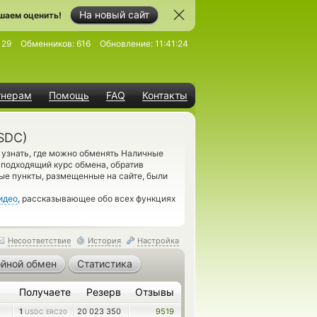
На новый сайт
шаем оценить!
129
Обменников:
616
Обновление:
11:41:24
тнерам
Помощь
FAQ
Контакты
SDC)
узнать, где можно обменять Наличные
подходящий курс обмена, обратив
ые пункты, размещенные на сайте, были
идео
, рассказывающее обо всех функциях
Несоответствие
История
Настройка
йной обмен
Статистика
Получаете
Резерв
Отзывы
1
20 023 350
9519
USDC ERC20