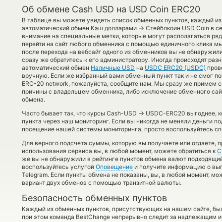
Об обмене Cash USD на USD Coin ERC20
В таблице вы можете увидеть список обменных пунктов, каждый из
→
автоматический обмен Кэш долларами
Стейблкоин USD Coin в с
внимание на специальные метки, которые могут располагаться ря
перейти на сайт любого обменника с помощью единичного клика мы
после перехода на вебсайт одного из обменников вы не обнаружи
сразу же обратитесь к его администратору. Иногда происходят разн
автоматический обмен
Наличные USD
на
USDC ERC20 (USDC)
пров
вручную. Если же избранный вами обменный пункт так и не смог поме
ERC-20 network, пожалуйста, сообщите нам. Мы сразу же примем
причины с владельцем обменника, либо исключение обменного сай
обмена.
→
Часто бывает так, что курсы Cash-USD
USDC-ERC20 выгоднее, ко
пункта через наш мониторинг. Если вы никогда не меняли деньги 
посещение нашей системы мониторинга, просто воспользуйтесь сп
Для верного подсчета суммы, которую вы получаете или отдаете, 
использования сервиса вы, в любой момент, можете обратиться к
С
же вы не обнаружили в рейтинге пунктов обмена валют подходящий 
воспользуйтесь услугой
Оповещение
и получите информацию о выго
Telegram. Если пункты обмена не показаны, вы, в любой момент, м
вариант двух обменов с помощью транзитной валюты.
Безопасность обменных пунктов
Каждый из обменных пунктов, присутствующих на нашем сайте, бы
при этом команда BestChange непрерывно следит за надлежащим и