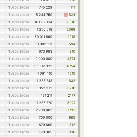
1
1 024 022
170
USDC ERC20
1
745 229
111
USDC ERC20
1
5 244 750
1
824
USDC ERC20
1
10 002 134
8510
USDC ERC20
1
1 256 618
2068
USDC ERC20
1
50 011 660
1918
USDC ERC20
1
10 002 311
594
USDC ERC20
1
673 983
810
USDC ERC20
1
2 000 000
4874
USDC ERC20
1
10 002 332
6754
USDC ERC20
1
1 061 410
1510
USDC ERC20
1
1 238 743
832
USDC ERC20
1
352 272
6210
USDC ERC20
1
181 211
2177
USDC ERC20
1
1 235 770
8021
USDC ERC20
1
2 738 003
7733
USDC ERC20
1
700 000
985
USDC ERC20
1
670 690
812
USDC ERC20
1
120 365
416
USDC ERC20