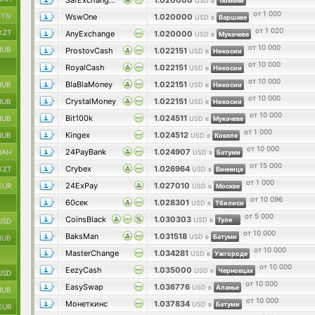
SafExchangePro
1.020000
USD в
Тюмени
от 1 000
BYN
WswOne
1.020000
USD в
Варшаве
от 1 020
KZT
AnyExchange
1.020000
USD в
Мукачеве
от 10 000
RUB
ProstovCash
1.022151
USD в
Никосии
от 10 000
RoyalCash
1.022151
USD в
Никосии
от 10 000
BlaBlaMoney
1.022151
RUB
USD в
Никосии
от 10 000
CrystalMoney
1.022151
RUB
USD в
Никосии
от 10 000
Bit100k
1.024511
RUB
USD в
Мукачеве
от 1 000
Kingex
1.024512
RUB
USD в
Ковеле
от 10 000
24PayBank
1.024907
UAH
USD в
Батуми
от 15 000
Crybex
1.026964
KZT
USD в
Виннице
от 1 000
24ExPay
1.027010
EUR
USD в
Москве
от 10 096
60сек
1.028301
USD в
Тбилиси
от 5 000
CoinsBlack
1.030303
USD в
Туле
USD
от 10 000
BaksMan
1.031518
USD в
Батуми
RUB
от 10 000
MasterChange
1.034281
USD в
Ужгороде
от 10 000
EezyCash
1.035000
USD в
Черновцах
USD
от 10 000
EasySwap
1.036776
USD в
Аланье
RUB
от 10 000
Монеткинс
1.037834
USD в
Батуми
EUR