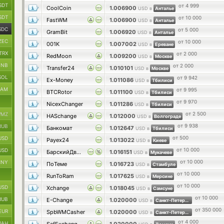
SDT
от 4 999
CoolCoin
1.006900
USD в
Анталье
SDT
от 10 000
FastWM
1.006900
USD в
Анталье
SDC
от 5 000
GramBit
1.006920
USD в
Анталье
ZEC
от 10 000
001K
1.007002
USD в
Ереване
TRX
от 2 000
RedMoon
1.009200
USD в
Москве
BNB
от 2 000
Transfer24
1.010101
USD в
Москве
SOL
от 9 942
Ex-Money
1.011086
USD в
Тбилиси
RAM
от 9 995
BTCRotor
1.011100
USD в
Тбилиси
от 9 970
NicexChanger
1.011286
USD в
Тбилиси
от 2 500
MZ
HASchange
1.012000
USD в
Волгограде
от 9 938
RUB
Банкомат
1.012647
USD в
Тбилиси
от 500
USD
Payex24
1.013022
USD в
Киеве
от 10 000
USD
БарскийДворОбмен
1.016151
USD в
Мукачеве
от 10 000
CNY
ПоТеме
1.016723
USD в
Стамбуле
от 10 000
RunToRam
1.017625
USD в
Мерсине
от 10 000
USD
Xchange
1.018045
USD в
Самсуне
от 10 000
RUB
E-Change
1.020000
USD в
Санкт-Петербурге
от 350 000
EUR
SpbWMCasher
1.020000
USD в
Санкт-Петербурге
от 4 000
UAH