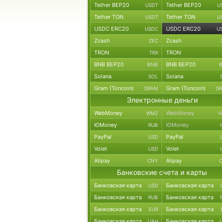
Tether BEP20
Tether BEP20
USDT
U
Tether TON
Tether TON
USDT
U
USDC ERC20
USDC ERC20
USDC
U
Zcash
Zcash
ZEC
TRON
TRON
TRX
BNB BEP20
BNB BEP20
BNB
Solana
Solana
SOL
Gram (Toncoin)
Gram (Toncoin)
GRAM
G
Электронные деньги
WebMoney
WebMoney
WMZ
W
ЮMoney
ЮMoney
RUB
PayPal
PayPal
USD
Volet
Volet
USD
Alipay
Alipay
CNY
Банковские счета и карты
Банковская карта
Банковская карта
USD
Банковская карта
Банковская карта
RUB
Банковская карта
Банковская карта
EUR
Банковская карта
Банковская карта
UAH