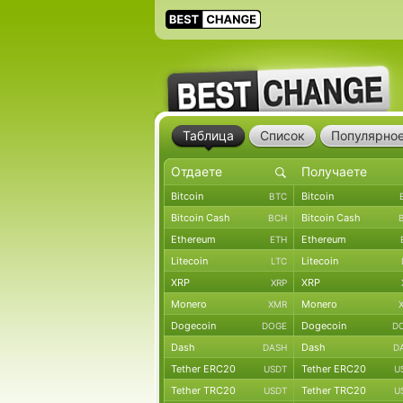
Таблица
Список
Популярно
Bitcoin
Bitcoin
BTC
Bitcoin Cash
Bitcoin Cash
BCH
Ethereum
Ethereum
ETH
Litecoin
Litecoin
LTC
XRP
XRP
XRP
Monero
Monero
XMR
Dogecoin
Dogecoin
DOGE
D
Dash
Dash
DASH
D
Tether ERC20
Tether ERC20
USDT
U
Tether TRC20
Tether TRC20
USDT
U