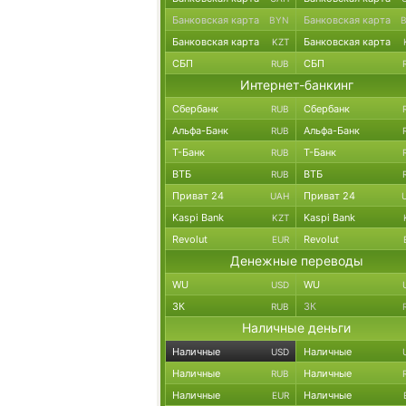
Банковская карта
Банковская карта
BYN
Банковская карта
Банковская карта
KZT
СБП
СБП
RUB
Интернет-банкинг
Сбербанк
Сбербанк
RUB
Альфа-Банк
Альфа-Банк
RUB
Т-Банк
Т-Банк
RUB
ВТБ
ВТБ
RUB
Приват 24
Приват 24
UAH
Kaspi Bank
Kaspi Bank
KZT
Revolut
Revolut
EUR
Денежные переводы
WU
WU
USD
ЗК
ЗК
RUB
Наличные деньги
Наличные
Наличные
USD
Наличные
Наличные
RUB
Наличные
Наличные
EUR