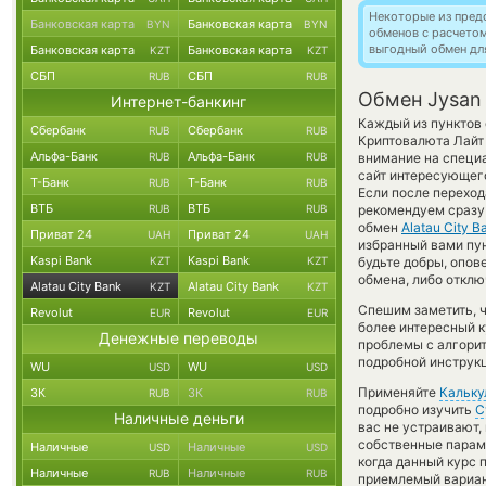
Некоторые из пред
Банковская карта
Банковская карта
BYN
BYN
обменов с расчето
выгодный обмен дл
Банковская карта
Банковская карта
KZT
KZT
СБП
СБП
RUB
RUB
Обмен Jysan 
Интернет-банкинг
Каждый из пунктов 
Сбербанк
Сбербанк
RUB
RUB
Криптовалюта Лайт 
Альфа-Банк
Альфа-Банк
RUB
RUB
внимание на специа
сайт интересующего
Т-Банк
Т-Банк
RUB
RUB
Если после перехо
ВТБ
ВТБ
RUB
RUB
рекомендуем сразу 
обмен
Alatau City 
Приват 24
Приват 24
UAH
UAH
избранный вами пунк
Kaspi Bank
Kaspi Bank
KZT
KZT
будьте добры, опо
обмена, либо отклю
Alatau City Bank
Alatau City Bank
KZT
KZT
Спешим заметить, ч
Revolut
Revolut
EUR
EUR
более интересный 
Денежные переводы
проблемы с алгорит
подробной инструк
WU
WU
USD
USD
Применяйте
Кальку
ЗК
ЗК
RUB
RUB
подробно изучить
С
Наличные деньги
вас не устраивают,
собственные параме
Наличные
Наличные
USD
USD
когда данный курс 
Наличные
Наличные
RUB
RUB
приемлемый вариан