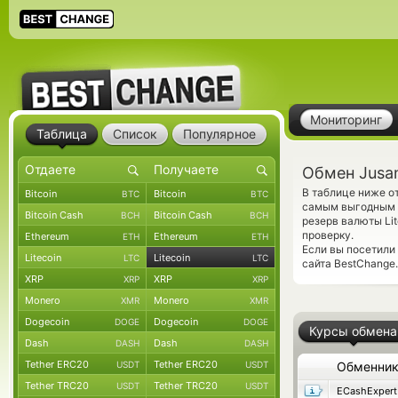
Мониторинг
Таблица
Список
Популярное
Обмен Jusan
В таблице ниже о
Bitcoin
Bitcoin
BTC
BTC
самым выгодным к
Bitcoin Cash
Bitcoin Cash
BCH
BCH
резерв валюты Li
проверку.
Ethereum
Ethereum
ETH
ETH
Если вы посетили
Litecoin
Litecoin
LTC
LTC
сайта BestChange.
XRP
XRP
XRP
XRP
Monero
Monero
XMR
XMR
Dogecoin
Dogecoin
DOGE
DOGE
Курсы обмена
Dash
Dash
DASH
DASH
Tether ERC20
Tether ERC20
USDT
USDT
Обменни
Tether TRC20
Tether TRC20
USDT
USDT
ECashExpert