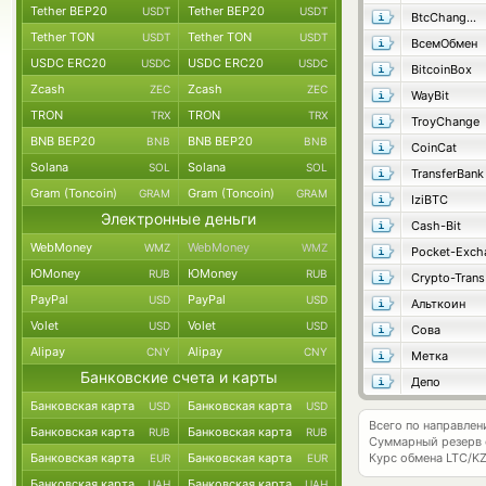
Tether BEP20
Tether BEP20
USDT
USDT
BtcChange24
Tether TON
Tether TON
USDT
USDT
ВсемОбмен
USDC ERC20
USDC ERC20
USDC
USDC
BitcoinBox
Zcash
Zcash
ZEC
ZEC
WayBit
TRON
TRON
TRX
TRX
TroyChange
BNB BEP20
BNB BEP20
BNB
BNB
CoinCat
Solana
Solana
SOL
SOL
TransferBank
Gram (Toncoin)
Gram (Toncoin)
GRAM
GRAM
IziBTC
Электронные деньги
Cash-Bit
WebMoney
WebMoney
WMZ
WMZ
Pocket-Exch
ЮMoney
ЮMoney
RUB
RUB
Crypto-Trans
PayPal
PayPal
USD
USD
Альткоин
Volet
Volet
USD
USD
Сова
Alipay
Alipay
CNY
CNY
Метка
Банковские счета и карты
Депо
Банковская карта
Банковская карта
USD
USD
Всего по направлен
Банковская карта
Банковская карта
RUB
RUB
Суммарный резерв
Банковская карта
Банковская карта
Курс обмена
LTC/K
EUR
EUR
Банковская карта
Банковская карта
UAH
UAH