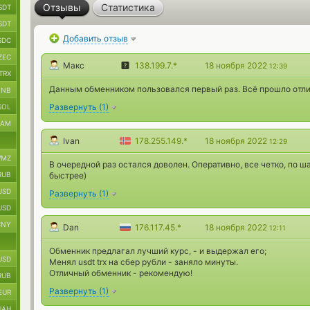
Отзывы
Статистика
SDT
SDT
Добавить отзыв
SDC
ZEC
Макс
138.199.7.*
18 ноября 2022
12:39
TRX
Данным обменником пользовался первый раз. Всё прошло отлич
BNB
Развернуть
(
1
)
SOL
RAM
Ivan
178.255.149.*
18 ноября 2022
12:29
MZ
В очередной раз остался доволен. Оперативно, все четко, по ш
RUB
быстрее)
USD
Развернуть
(
1
)
USD
CNY
Dan
176.117.45.*
18 ноября 2022
12:11
Обменник предлагал лучший курс, - и выдержал его;
USD
Менял usdt trx на сбер рубли - заняло минуты.
Отличный обменник - рекомендую!
RUB
Развернуть
(
1
)
EUR
UAH