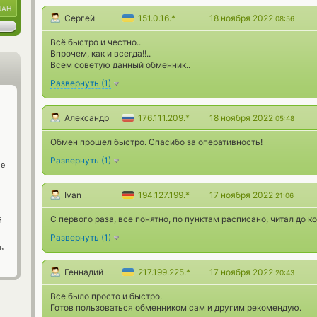
UAH
Сергей
151.0.16.*
18 ноября 2022
08:56
Всё быстро и честно..
Впрочем, как и всегда!!..
Всем советую данный обменник..
Развернуть
(
1
)
Александр
176.111.209.*
18 ноября 2022
05:48
Обмен прошел быстро. Спасибо за оперативность!
Развернуть
(
1
)
ge
Ivan
194.127.199.*
17 ноября 2022
21:06
С первого раза, все понятно, по пунктам расписано, читал до к
й
Развернуть
(
1
)
ь
Геннадий
217.199.225.*
17 ноября 2022
20:43
Все было просто и быстро.
Готов пользоваться обменником сам и другим рекомендую.