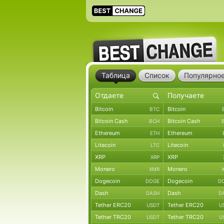
Таблица
Список
Популярно
Bitcoin
Bitcoin
BTC
Bitcoin Cash
Bitcoin Cash
BCH
Ethereum
Ethereum
ETH
Litecoin
Litecoin
LTC
XRP
XRP
XRP
Monero
Monero
XMR
Dogecoin
Dogecoin
DOGE
D
Dash
Dash
DASH
D
Tether ERC20
Tether ERC20
USDT
U
Tether TRC20
Tether TRC20
USDT
U