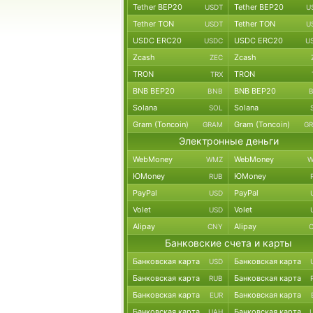
Tether BEP20
Tether BEP20
USDT
U
Tether TON
Tether TON
USDT
U
USDC ERC20
USDC ERC20
USDC
U
Zcash
Zcash
ZEC
TRON
TRON
TRX
BNB BEP20
BNB BEP20
BNB
Solana
Solana
SOL
Gram (Toncoin)
Gram (Toncoin)
GRAM
G
Электронные деньги
WebMoney
WebMoney
WMZ
W
ЮMoney
ЮMoney
RUB
PayPal
PayPal
USD
Volet
Volet
USD
Alipay
Alipay
CNY
Банковские счета и карты
Банковская карта
Банковская карта
USD
Банковская карта
Банковская карта
RUB
Банковская карта
Банковская карта
EUR
Банковская карта
Банковская карта
UAH