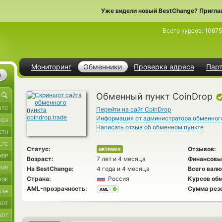
Уже видели новый BestChange? Пригла
Всего курсов:
10675
Мониторинг
Обменники
Проверка адреса
Пар
е
Обменный пункт CoinDrop
BTC
Перейти на сайт CoinDrop
Информация от администратора обменног
BCH
Написать отзыв об обменном пункте
ETH
LTC
Статус:
Отзывов:
активен
XRP
Возраст:
7 лет и 4 месяца
Финансовы
XMR
На BestChange:
4 года и 4 месяца
Всего валю
Страна:
Россия
Курсов обм
OGE
AML-прозрачность:
Сумма рез
AML
ASH
SDT
SDT