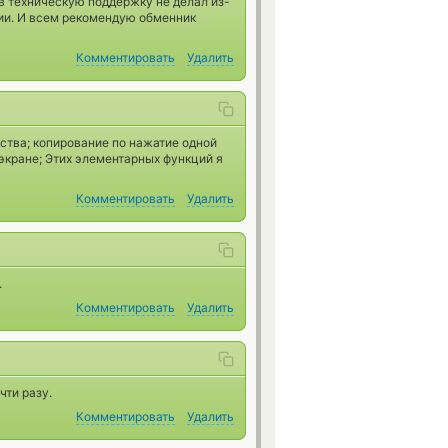
в техническую поддержку не делал из-
сии. И всем рекомендую обменник
Комментировать
Удалить
бства; копирование по нажатие одной
экране; Этих элементарных функций я
Комментировать
Удалить
.
Комментировать
Удалить
чти разу.
Комментировать
Удалить