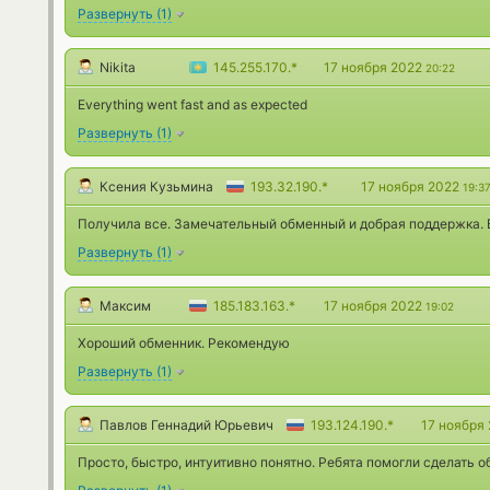
Развернуть
(
1
)
Nikita
145.255.170.*
17 ноября 2022
20:22
Everything went fast and as expected
Развернуть
(
1
)
Ксения Кузьмина
193.32.190.*
17 ноября 2022
19:3
Получила все. Замечательный обменный и добрая поддержка. В
Развернуть
(
1
)
Максим
185.183.163.*
17 ноября 2022
19:02
Хороший обменник. Рекомендую
Развернуть
(
1
)
Павлов Геннадий Юрьевич
193.124.190.*
17 ноября
Просто, быстро, интуитивно понятно. Ребята помогли сделать 