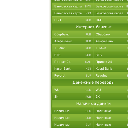
Банковская карта
Банковская карта
BYN
Банковская карта
Банковская карта
KZT
СБП
СБП
RUB
Интернет-банкинг
Сбербанк
Сбербанк
RUB
Альфа-Банк
Альфа-Банк
RUB
Т-Банк
Т-Банк
RUB
ВТБ
ВТБ
RUB
Приват 24
Приват 24
UAH
Kaspi Bank
Kaspi Bank
KZT
Revolut
Revolut
EUR
Денежные переводы
WU
WU
USD
ЗК
ЗК
RUB
Наличные деньги
Наличные
Наличные
USD
Наличные
Наличные
RUB
Наличные
Наличные
EUR