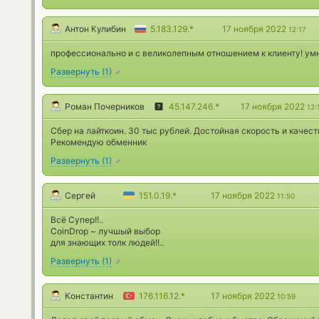
Антон Кулибин
5.183.129.*
17 ноября 2022
12:17
профессионально и с великолепным отношением к клиенту! ум
Развернуть
(
1
)
Роман Почерников
45.147.246.*
17 ноября 2022
12:
Сбер на лайткоин. 30 тыс рублей. Достойная скорость и качест
Рекомендую обменник
Развернуть
(
1
)
Сергей
151.0.19.*
17 ноября 2022
11:50
Всё Супер!!..
CoinDrop ~ лучшый выбор
для знающих толк людей!!..
Развернуть
(
1
)
Константин
176.116.12.*
17 ноября 2022
10:59