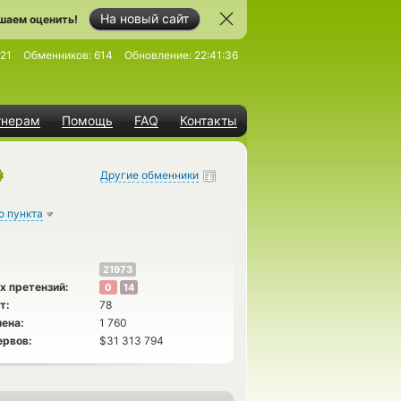
На новый сайт
шаем оценить!
21
Обменников:
614
Обновление:
22:41:36
тнерам
Помощь
FAQ
Контакты
Другие обменники
о пункта
21973
х претензий:
0
14
т:
78
ена:
1 760
ервов:
$31 313 794