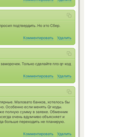
просил подтвердить. Но это Сбер.
Комментировать
Удалить
заморочек. Только сделайте плз qr-код
Комментировать
Удалить
лярные. Маловато банков, хотелось бы
но. Особенно если менять Qr коды.
уже полную сумму в заявке. Обменник
 всегда очень вдумчиво объясняет и
уда больше переходить не планирую.
Комментировать
Удалить