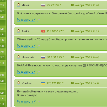
Илья
95.72.167.*
18 ноября 2022
BYN
12:09
KZT
Всё очень понравилось. Это самый быстрый и удобный обмен!!!
RUB
Развернуть
(
1
)
RUB
Aleks
113.165.197.*
18 ноября 2022
11:23
RUB
Обмен usdt trc20 на рубли сбера прошел в течение нескольки
RUB
Развернуть
(
1
)
RUB
UAH
Николай
80.250.225.*
18 ноября 2022
KZT
10:06
EUR
ВАААЙ! Все прошло как по маслу, даже лучше!))) РЕКОМЕНДУЮ!
Развернуть
(
1
)
USD
RUB
Vladimir
176.121.195.*
18 ноября 2022
09:51
Лучшый обменник из всех существующих..
USD
Всем советую..
RUB
Развернуть
(
1
)
EUR