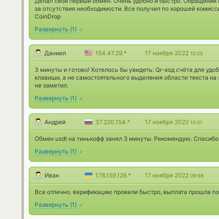
Делал свой первый обмен. Очень удобно и быстро. Обращений 
за отсутствия необходимости. Все получил по хорошей комис
CoinDrop
Развернуть
(
1
)
Даниил
154.47.29.*
17 ноября 2022
10:25
3 минуты и готово! Хотелось бы увидеть: Qr-код счёта для удо
клавиши, а не самостоятельного выделения области текста на 
не заметил.
Развернуть
(
1
)
Андрей
37.220.154.*
17 ноября 2022
10:01
Обмен usdt на тинькофф занял 3 минуты. Рекомендую. Спасибо
Развернуть
(
1
)
Иван
178.159.126.*
17 ноября 2022
09:58
Все отлично. верификацию провели быстро, выплата прошла по
Развернуть
(
1
)