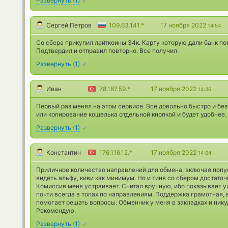
Развернуть
(
1
)
Сергей Петров
109.63.141.*
17 ноября 2022
14:54
Со сбера прикупил лайткоины 34к. Карту которую дали банк по
Подтвердил и отправил повторно. Все получил
Развернуть
(
1
)
Иван
78.187.59.*
17 ноября 2022
14:36
Первый раз менял на этом сервисе. Все довольно быстро и без 
или копирование кошелька отдельной кнопкой и будет удобнее.
Развернуть
(
1
)
Константин
176.116.12.*
17 ноября 2022
14:04
Приличное количество направлений для обмена, включая попу
видеть альфу, киви как минимум. Но и тиня со сбером достаточ
Комиссия меня устраивает. Считал вручную, ибо показывает 
почти всегда в топах по направлениям. Поддержка грамотная,
помогает решать вопросы. Обменник у меня в закладках и ник
Рекомендую.
Развернуть
(
1
)