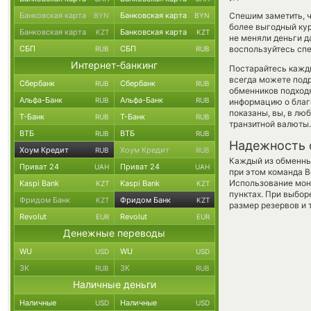
Банковская карта
Банковская карта
Спешим заметить, ч
BYN
BYN
более выгодный ку
Банковская карта
Банковская карта
KZT
KZT
не меняли деньги 
СБП
СБП
воспользуйтесь спе
RUB
RUB
Интернет-банкинг
Постарайтесь кажд
всегда можете под
Сбербанк
Сбербанк
RUB
RUB
обменников подходя
Альфа-Банк
Альфа-Банк
RUB
RUB
информацию о благо
показаны, вы, в лю
Т-Банк
Т-Банк
RUB
RUB
транзитной валюты.
ВТБ
ВТБ
RUB
RUB
Надежность 
Хоум Кредит
Хоум Кредит
RUB
RUB
Каждый из обменны
Приват 24
Приват 24
UAH
UAH
при этом команда 
Использование мон
Kaspi Bank
Kaspi Bank
KZT
KZT
пунктах. При выбор
Фридом Банк
Фридом Банк
KZT
KZT
размер резервов и 
Revolut
Revolut
EUR
EUR
Денежные переводы
WU
WU
USD
USD
ЗК
ЗК
RUB
RUB
Наличные деньги
Наличные
Наличные
USD
USD