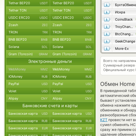
Tether BEP20
Tether BEP20
USDT
USDT
БухтаОбмен
Tether TON
Tether TON
USDT
USDT
Искра
USDC ERC20
USDC ERC20
USDC
USDC
CoinsBlack
Zcash
Zcash
ZEC
ZEC
TroyChange
TRON
TRON
TRX
TRX
BtcChange24
BNB BEP20
BNB BEP20
BNB
BNB
GeekChange
Solana
Solana
SOL
SOL
More-Ex
Gram (Toncoin)
Gram (Toncoin)
GRAM
GRAM
Электронные деньги
Всего по направле
Суммарный резерв
WebMoney
WebMoney
WMZ
WMZ
Официальный курс
ЮMoney
ЮMoney
RUB
RUB
Обмен Home C
PayPal
PayPal
USD
USD
В приведенной табл
Volet
Volet
USD
USD
автоматический об
Alipay
Alipay
CNY
CNY
бывают установлены
Банковские счета и карты
обмена нажмите оди
обменника и обнар
Банковская карта
Банковская карта
USD
USD
разнообразные сбои
KZT
провести нет в
Банковская карта
Банковская карта
RUB
RUB
сумел обменять HCF
Банковская карта
Банковская карта
EUR
EUR
сразу же примем с
удаление обменного
Банковская карта
Банковская карта
UAH
UAH