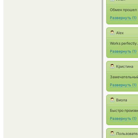
Обмен прошел о
Развернуть
(
1
)
Alex
Works perfectly.
Развернуть
(
1
)
Кристина
Замечательный
Развернуть
(
1
)
Виола
Быстро произве
Развернуть
(
1
)
Пользовате