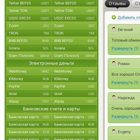
Отзывы
Ст
Tether BEP20
Tether BEP20
USDT
USDT
Tether TON
Tether TON
USDT
USDT
Добавить о
USDC ERC20
USDC ERC20
USDC
USDC
Zcash
Zcash
ZEC
ZEC
Евгений
TRON
TRON
TRX
TRX
Топовый обменни
BNB BEP20
BNB BEP20
BNB
BNB
Solana
Solana
Развернуть
(
1
)
SOL
SOL
Gram (Toncoin)
Gram (Toncoin)
GRAM
GRAM
Электронные деньги
Роман
WebMoney
WebMoney
WMZ
WMZ
Все хорошо! Сп
ЮMoney
ЮMoney
RUB
RUB
Развернуть
(
1
)
PayPal
PayPal
USD
USD
Volet
Volet
USD
USD
Надежда
Alipay
Alipay
CNY
CNY
Банковские счета и карты
Очень хороший 
Развернуть
(
1
)
Банковская карта
Банковская карта
USD
USD
Банковская карта
Банковская карта
RUB
RUB
Evgeny
Банковская карта
Банковская карта
EUR
EUR
Банковская карта
Банковская карта
UAH
UAH