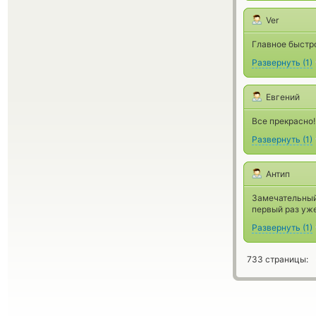
Ver
Главное быстро
Развернуть
(
1
)
Евгений
Все прекрасно!
Развернуть
(
1
)
Антип
Замечательный
первый раз уже
Развернуть
(
1
)
733 страницы: