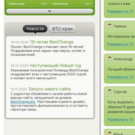
только к вам
Наличные
Наличные
UAH
UAH
Развернуть
(
1
)
Герман
Новости
BTC-кран
Мгновенное за
19-летие BestChange
19.06.2026
Развернуть
(
1
)
Проект BestChange отмечает свое 19-летие!
Поздравляем всех наших партнеров, коллег и
пользователей.
Александр
Наступающий Новый год
25.12.2025
Лучший обменни
Уважаемые пользователи! Команда BestChange
поздравляет всех с наступающим 2026 годом
Развернуть
(
1
)
и желает всего наилучшего!
Запуск нового сайта
12.11.2025
Сергей
С радостью объявляем о начале работы новой
версии сайта, запущенной на домене
BestChange.biz
. Приглашаем оценить дизайн,
Хочу выразить
протестировать функциональность и оставить
обмены! Я удов
обратную связь.
развития вашем
Развернуть
(
1
)
Илья