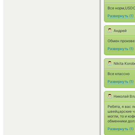
Все норм,USDC
Развернуть
(
1
)
Андрей
Обмен произве
Развернуть
(
1
)
Nikita Korob
Все классно
Развернуть
(
1
)
Николай Вл
Ребята, я вас 
швейцарские ча
могли, то и ко
обменники долж
Развернуть
(
1
)