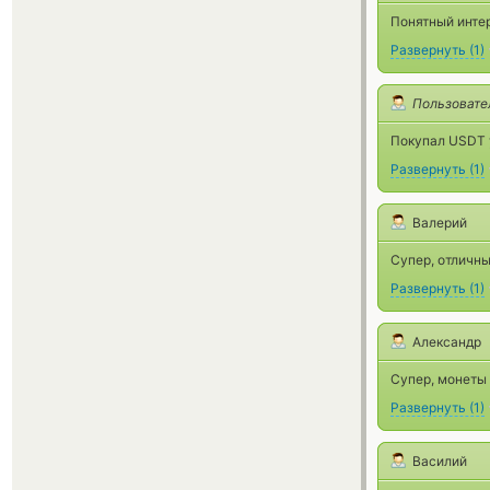
Понятный инте
Развернуть
(
1
)
Пользовате
Покупал USDT у
Развернуть
(
1
)
Валерий
Супер, отличны
Развернуть
(
1
)
Александр
Супер, монеты
Развернуть
(
1
)
Василий