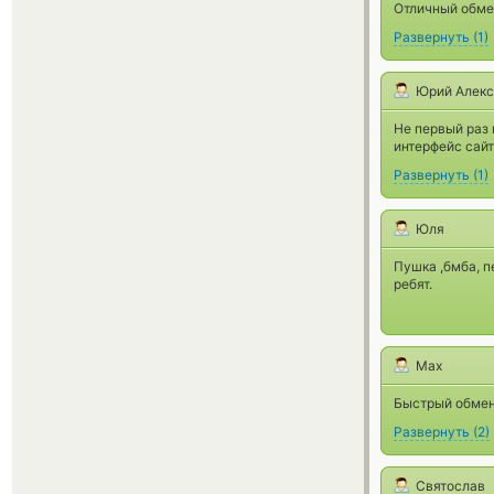
Отличный обме
Развернуть
(
1
)
Юрий Алекс
Не первый раз 
интерфейс сайт
Развернуть
(
1
)
Юля
Пушка ,бмба, п
ребят.
Max
Быстрый обмен
Развернуть
(
2
)
Святослав