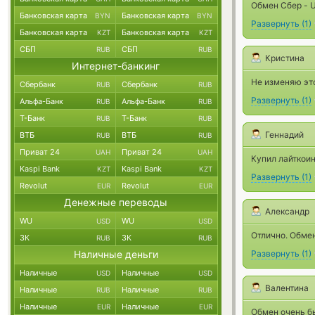
Обмен Сбер - U
Банковская карта
Банковская карта
BYN
BYN
Развернуть
(
1
)
Банковская карта
Банковская карта
KZT
KZT
СБП
СБП
RUB
RUB
Кристина
Интернет-банкинг
Не изменяю эт
Сбербанк
Сбербанк
RUB
RUB
Развернуть
(
1
)
Альфа-Банк
Альфа-Банк
RUB
RUB
Т-Банк
Т-Банк
RUB
RUB
Геннадий
ВТБ
ВТБ
RUB
RUB
Приват 24
Приват 24
UAH
UAH
Купил лайткоин
Kaspi Bank
Kaspi Bank
KZT
KZT
Развернуть
(
1
)
Revolut
Revolut
EUR
EUR
Денежные переводы
Александр
WU
WU
USD
USD
Отлично. Обмен
ЗК
ЗК
RUB
RUB
Наличные деньги
Развернуть
(
1
)
Наличные
Наличные
USD
USD
Валентина
Наличные
Наличные
RUB
RUB
Наличные
Наличные
EUR
EUR
Обмен очень бы