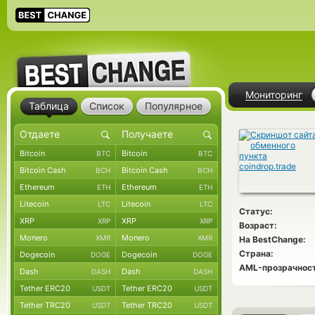
Мониторинг
Таблица
Список
Популярное
Bitcoin
Bitcoin
BTC
BTC
Bitcoin Cash
Bitcoin Cash
BCH
BCH
Ethereum
Ethereum
ETH
ETH
Litecoin
Litecoin
LTC
LTC
Статус:
XRP
XRP
XRP
XRP
Возраст:
Monero
Monero
XMR
XMR
На BestChange:
Страна:
Dogecoin
Dogecoin
DOGE
DOGE
AML-прозрачност
Dash
Dash
DASH
DASH
Tether ERC20
Tether ERC20
USDT
USDT
Tether TRC20
Tether TRC20
USDT
USDT