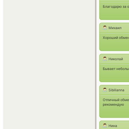
Благодарю за 
Михаил
Хороший обмен
Николай
Бывает небольш
Sibilianna
Отличный обмен
рекомендую
Нина