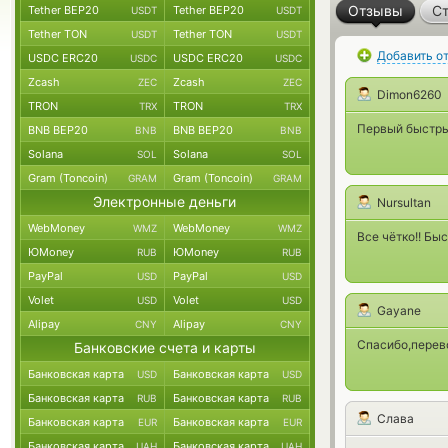
Отзывы
Ст
Tether BEP20
Tether BEP20
USDT
USDT
Tether TON
Tether TON
USDT
USDT
Добавить о
USDC ERC20
USDC ERC20
USDC
USDC
Zcash
Zcash
ZEC
ZEC
Dimon6260
TRON
TRON
TRX
TRX
Первый быстрый
BNB BEP20
BNB BEP20
BNB
BNB
Solana
Solana
SOL
SOL
Gram (Toncoin)
Gram (Toncoin)
GRAM
GRAM
Электронные деньги
Nursultan
WebMoney
WebMoney
WMZ
WMZ
Все чётко!! Бы
ЮMoney
ЮMoney
RUB
RUB
PayPal
PayPal
USD
USD
Volet
Volet
USD
USD
Gayane
Alipay
Alipay
CNY
CNY
Спасибо,перев
Банковские счета и карты
Банковская карта
Банковская карта
USD
USD
Банковская карта
Банковская карта
RUB
RUB
Слава
Банковская карта
Банковская карта
EUR
EUR
Банковская карта
Банковская карта
UAH
UAH