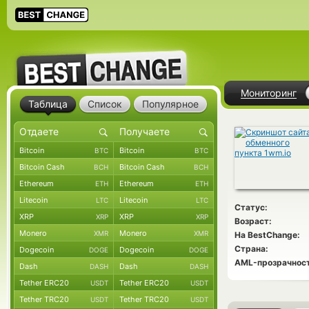
Мониторинг
Таблица
Список
Популярное
Bitcoin
Bitcoin
BTC
BTC
Bitcoin Cash
Bitcoin Cash
BCH
BCH
Ethereum
Ethereum
ETH
ETH
Litecoin
Litecoin
LTC
LTC
Статус:
XRP
XRP
XRP
XRP
Возраст:
Monero
Monero
XMR
XMR
На BestChange:
Страна:
Dogecoin
Dogecoin
DOGE
DOGE
AML-прозрачност
Dash
Dash
DASH
DASH
Tether ERC20
Tether ERC20
USDT
USDT
Tether TRC20
Tether TRC20
USDT
USDT