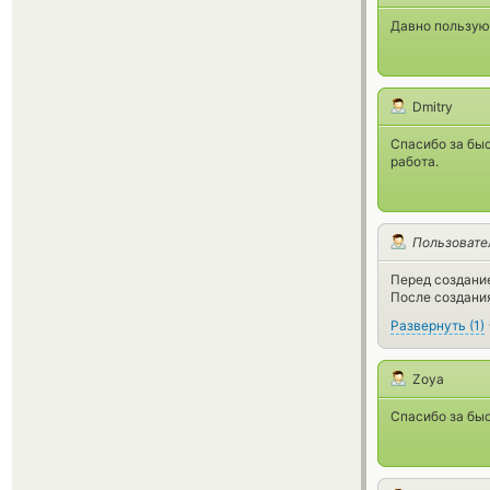
Давно пользую
Dmitry
Спасибо за быс
работа.
Пользовате
Перед создание
После создания
Развернуть
(
1
)
Zoya
Спасибо за бы