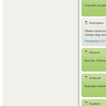
Спасибо за раб
Екатерина
Обмен происход
теперь жду воз
Развернуть
(
1
)
Михаил
Быстро. Хороши
Алексей
Выводил миним
Кадиша