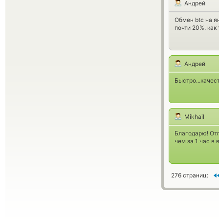
Андрей
Обмен btc на я
почти 20%. как 
Андрей
Быстро...качес
Mikhail
Благодарю! Отл
чем за 1 час в
276 страниц: