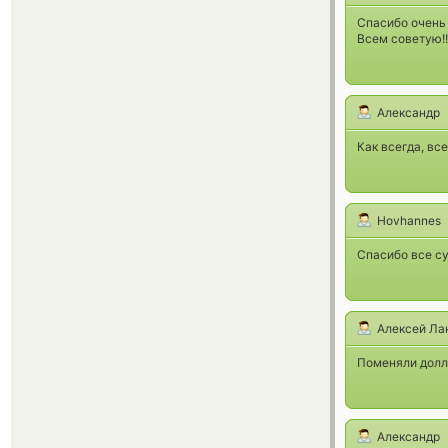
Спасибо очень 
Всем советую!!
Александр
Как всегда, вс
Hovhannes
Спасибо все с
Алексей Ла
Поменяли долл
Александр