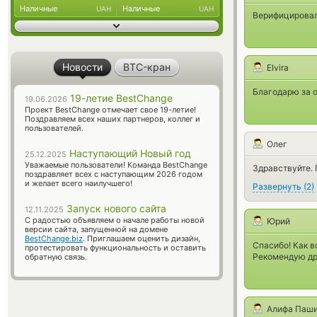
Наличные
Наличные
UAH
UAH
Верифицировал
Новости
BTC-кран
Elvira
Благодарю за 
19-летие BestChange
19.06.2026
Проект BestChange отмечает свое 19-летие!
Поздравляем всех наших партнеров, коллег и
пользователей.
Олег
Наступающий Новый год
25.12.2025
Уважаемые пользователи! Команда BestChange
Здравствуйте. 
поздравляет всех с наступающим 2026 годом
и желает всего наилучшего!
Развернуть
(
2
)
Запуск нового сайта
12.11.2025
С радостью объявляем о начале работы новой
Юрий
версии сайта, запущенной на домене
BestChange.biz
. Приглашаем оценить дизайн,
Спасибо! Как в
протестировать функциональность и оставить
Рекомендую др
обратную связь.
Алифа Паш