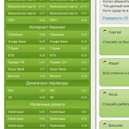
Хотел обменять
"На данный мо
Банковская карта
Банковская карта
BYN
BYN
Хотя средств в
Банковская карта
Банковская карта
KZT
KZT
Развернуть
(
3
)
СБП
СБП
RUB
RUB
Интернет-банкинг
Сергей
Сбербанк
Сбербанк
RUB
RUB
Альфа-Банк
Альфа-Банк
RUB
RUB
Спасибо за быс
Т-Банк
Т-Банк
RUB
RUB
ВТБ
ВТБ
RUB
RUB
Приват 24
Приват 24
UAH
UAH
Марат
Kaspi Bank
Kaspi Bank
KZT
KZT
Всё отлично и 
Revolut
Revolut
EUR
EUR
Денежные переводы
WU
WU
USD
USD
Аюха
ЗК
ЗК
RUB
RUB
Наличные деньги
Спасибо ребята
Наличные
Наличные
USD
USD
Наличные
Наличные
RUB
RUB
Виталий
Наличные
Наличные
EUR
EUR