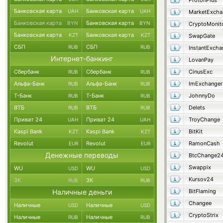
ProtonPlus
Банковская карта
Банковская карта
UAH
UAH
MarketExcha
Банковская карта
Банковская карта
BYN
BYN
CryptoMonit
Банковская карта
Банковская карта
KZT
KZT
SwapGate
СБП
СБП
RUB
RUB
Интернет-банкинг
LovanPay
Сбербанк
Сбербанк
CinusExc
RUB
RUB
Альфа-Банк
Альфа-Банк
ImExchanger
RUB
RUB
Т-Банк
Т-Банк
JohnnyDo
RUB
RUB
ВТБ
ВТБ
Delets
RUB
RUB
Приват 24
Приват 24
TroyChange
UAH
UAH
Kaspi Bank
Kaspi Bank
BitKit
KZT
KZT
Revolut
Revolut
RamonCash
EUR
EUR
Денежные переводы
BtcChange2
Swappix
WU
WU
USD
USD
Kursov24
ЗК
ЗК
RUB
RUB
Наличные деньги
BitFlaming
Changee
Наличные
Наличные
USD
USD
CryptoStrix
Наличные
Наличные
RUB
RUB