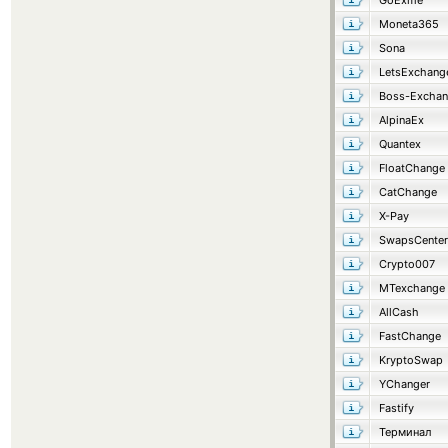
GoExme
Moneta365
Sona
LetsExchang
Boss-Excha
AlpinaEx
Quantex
FloatChange
CatChange
X-Pay
SwapsCenter
Crypto007
MTexchange
AllCash
FastChange
KryptoSwap
YChanger
Fastify
Терминал