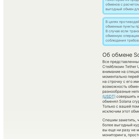
обменов с расчето
выгодный обмен дл
В целях противоде
обменные пункты п
В случае если тра
обменную операци
соблюдения требов
Об обмене S
Все представленны
Стейблкоин Tether
внимание на специа
моментально перейт
на строчку с его и
возможность обмен
разнообразные непо
(USDT)
совершить н
обменял Solana cryp
Только с вашей по
исключим этот обме
Спешим заметить, 
более выгодный ку
вы еще ни разу не
мониторинга, прост