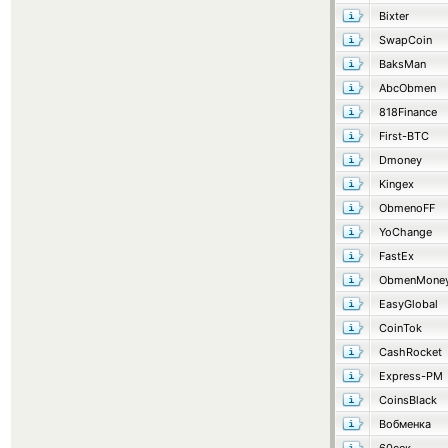
Bixter
SwapCoin
BaksMan
AbcObmen
818Finance
First-BTC
Dmoney
Kingex
ObmenoFF
YoChange
FastEx
ObmenMone
EasyGlobal
CoinTok
CashRocket
Express-PM
CoinsBlack
Вобменка