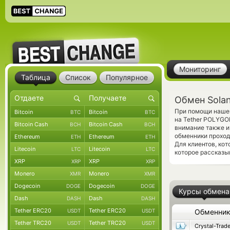
Мониторинг
Таблица
Список
Популярное
Обмен Solan
При помощи нашег
Bitcoin
Bitcoin
BTC
BTC
на Tether POLYGO
Bitcoin Cash
Bitcoin Cash
BCH
BCH
внимание также и
обменники проход
Ethereum
Ethereum
ETH
ETH
Для клиентов, ко
Litecoin
Litecoin
LTC
LTC
которое рассказы
XRP
XRP
XRP
XRP
Monero
Monero
XMR
XMR
Dogecoin
Dogecoin
DOGE
DOGE
Курсы обмена
Dash
Dash
DASH
DASH
Tether ERC20
Tether ERC20
USDT
USDT
Обменни
Tether TRC20
Tether TRC20
USDT
USDT
Crystal-Trad