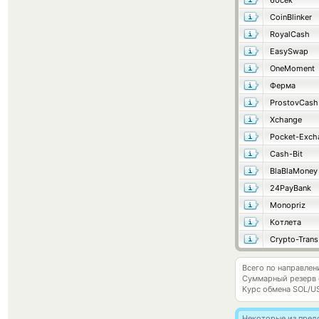
60сек
CoinBlinker
RoyalCash
EasySwap
OneMoment
Ферма
ProstovCash
Xchange
Pocket-Exch
Cash-Bit
BlaBlaMoney
24PayBank
Monopriz
Котлета
Crypto-Trans
Всего по направлен
Суммарный резерв
Курс обмена
SOL/U
Некоторые из пред