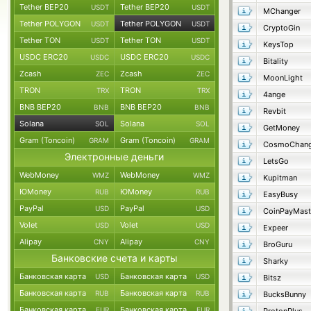
Tether BEP20
Tether BEP20
USDT
USDT
MChanger
Tether POLYGON
Tether POLYGON
USDT
USDT
CryptoGin
Tether TON
Tether TON
USDT
USDT
KeysTop
USDC ERC20
USDC ERC20
USDC
USDC
Bitality
Zcash
Zcash
ZEC
ZEC
MoonLight
TRON
TRON
TRX
TRX
4ange
BNB BEP20
BNB BEP20
BNB
BNB
Revbit
Solana
Solana
SOL
SOL
GetMoney
Gram (Toncoin)
Gram (Toncoin)
GRAM
GRAM
CosmoChang
Электронные деньги
LetsGo
WebMoney
WebMoney
WMZ
WMZ
Kupitman
ЮMoney
ЮMoney
RUB
RUB
EasyBusy
PayPal
PayPal
USD
USD
CoinPayMast
Volet
Volet
USD
USD
Expeer
Alipay
Alipay
CNY
CNY
BroGuru
Банковские счета и карты
Sharky
Банковская карта
Банковская карта
USD
USD
Bitsz
Банковская карта
Банковская карта
RUB
RUB
BucksBunny
Банковская карта
Банковская карта
EUR
EUR