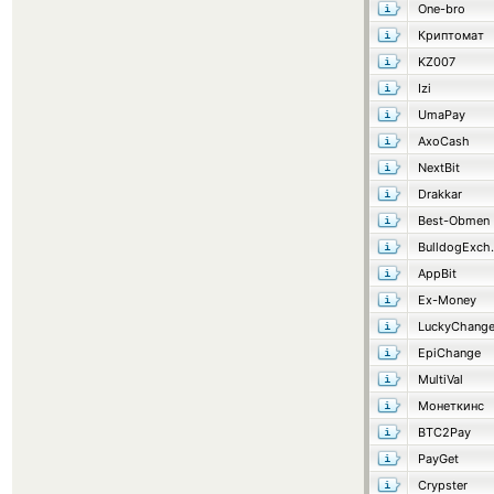
One-bro
Криптомат
KZ007
Izi
UmaPay
AxoCash
NextBit
Drakkar
Best-Obmen
Bulld
AppBit
Ex-Money
LuckyChang
EpiChange
MultiVal
Монеткинс
BTC2Pay
PayGet
Crypster