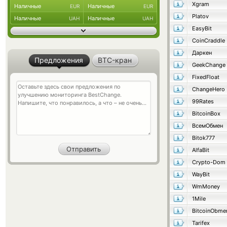
Xgram
Наличные
Наличные
EUR
EUR
Platov
Наличные
Наличные
UAH
UAH
EasyBit
CoinCraddle
Даркен
Предложения
BTC-кран
GeekChange
FixedFloat
ChangeHero
99Rates
BitcoinBox
ВсемОбмен
Bitok777
AlfaBit
Crypto-Dom
WayBit
WmMoney
1Mile
BitcoinObme
Tarifex