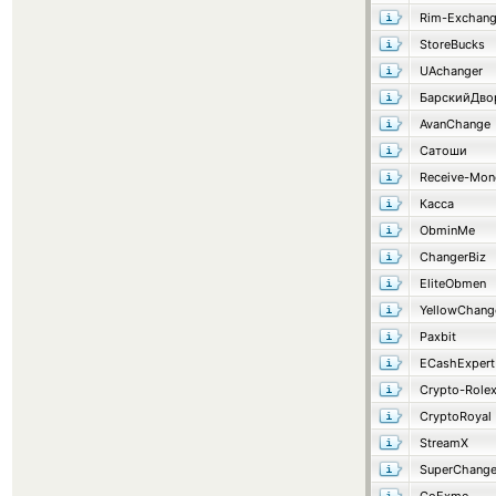
Rim-Exchan
StoreBucks
UAchanger
AvanChange
Сатоши
Receive-Mon
Касса
ObminMe
ChangerBiz
EliteObmen
YellowChang
Paxbit
ECashExpert
Crypto-Role
CryptoRoyal
StreamX
SuperChang