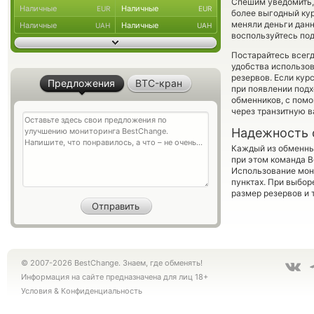
Спешим уведомить,
Наличные
Наличные
EUR
EUR
более выгодный ку
меняли деньги дан
Наличные
Наличные
UAH
UAH
воспользуйтесь под
Постарайтесь всег
удобства использов
резервов. Если кур
Предложения
BTC-кран
при появлении подх
обменников, с пом
через транзитную в
Надежность 
Каждый из обменны
при этом команда 
Использование мон
пунктах. При выбор
размер резервов и 
© 2007-2026 BestChange. Знаем, где обменять!
Информация на сайте предназначена для лиц 18+
Условия
&
Конфиденциальность