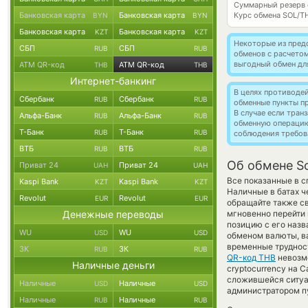
Суммарный резерв
Банковская карта
Банковская карта
Курс обмена
SOL/T
BYN
BYN
Банковская карта
Банковская карта
KZT
KZT
Некоторые из пред
СБП
СБП
RUB
RUB
обменов с расчето
выгодный обмен дл
ATM QR-код
ATM QR-код
THB
THB
Интернет-банкинг
В целях противоде
Сбербанк
Сбербанк
RUB
RUB
обменные пункты п
В случае если тра
Альфа-Банк
Альфа-Банк
RUB
RUB
обменную операци
Т-Банк
Т-Банк
RUB
RUB
соблюдения требов
ВТБ
ВТБ
RUB
RUB
Об обмене So
Приват 24
Приват 24
UAH
UAH
Все показанные в 
Kaspi Bank
Kaspi Bank
KZT
KZT
Наличные в батах ч
Revolut
Revolut
EUR
EUR
обращайте также св
Денежные переводы
мгновенно перейти 
позицию с его назв
WU
WU
USD
USD
обменом валюты, ва
временные труднос
ЗК
ЗК
RUB
RUB
QR-код THB
невозмо
Наличные деньги
cryptocurrency на C
сложившейся ситуа
Наличные
Наличные
USD
USD
администратором пу
Наличные
Наличные
RUB
RUB