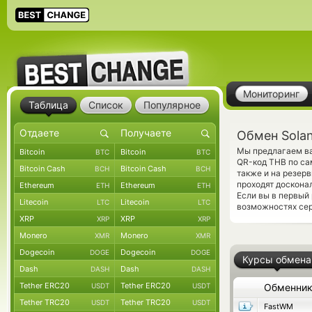
Мониторинг
Таблица
Список
Популярное
Обмен Sola
Мы предлагаем ва
Bitcoin
Bitcoin
BTC
BTC
QR-код THB по са
Bitcoin Cash
Bitcoin Cash
BCH
BCH
также и на резер
проходят доскона
Ethereum
Ethereum
ETH
ETH
Если вы в первый
Litecoin
Litecoin
LTC
LTC
возможностях сер
XRP
XRP
XRP
XRP
Monero
Monero
XMR
XMR
Dogecoin
Dogecoin
DOGE
DOGE
Курсы обмена
Dash
Dash
DASH
DASH
Tether ERC20
Tether ERC20
USDT
USDT
Обменни
Tether TRC20
Tether TRC20
USDT
USDT
FastWM