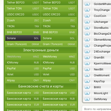
Tether BEP20
Tether BEP20
USDT
USDT
GoldenWhale
Tether TON
Tether TON
USDT
USDT
TroyChange
USDC ERC20
USDC ERC20
USDC
USDC
CoolCoin
Zcash
Zcash
ZEC
ZEC
UAchanger
TRON
TRON
TRX
TRX
StoreBucks
BNB BEP20
BNB BEP20
BNB
BNB
BtcChange2
Solana
Solana
SOL
SOL
ObmenMone
Gram (Toncoin)
Gram (Toncoin)
GRAM
GRAM
ChangeProje
Электронные деньги
24Exchange
WebMoney
WebMoney
WMZ
WMZ
GramBit
ЮMoney
ЮMoney
RUB
RUB
КриптоМеня
PayPal
PayPal
USD
USD
NextBit
Volet
Volet
USD
USD
OneMoment
Alipay
Alipay
CNY
CNY
KeysTop
Банковские счета и карты
BitKit
Банковская карта
Банковская карта
USD
USD
MoonLight
Банковская карта
Банковская карта
RUB
RUB
GetMoney
Банковская карта
Банковская карта
EUR
EUR
Всего по направлен
Банковская карта
Банковская карта
UAH
UAH