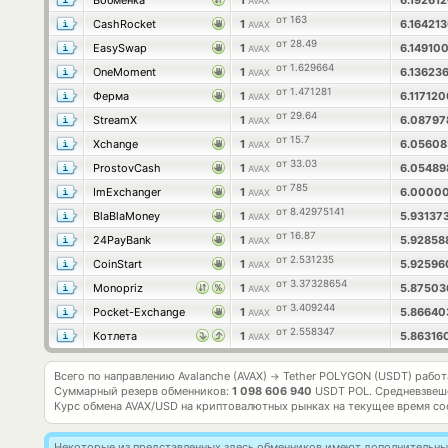
Вобменка
1
6.19261
AVAX
от 163
CashRocket
1
6.16421
AVAX
от 28.49
EasySwap
1
6.14910
AVAX
от 1.629664
OneMoment
1
6.13623
AVAX
от 1.471281
Ферма
1
6.11712
AVAX
от 29.64
StreamX
1
6.0879
AVAX
от 15.7
Xchange
1
6.0560
AVAX
от 33.03
ProstovCash
1
6.0548
AVAX
от 785
ImExchanger
1
6.0000
AVAX
от 8.42975141
BlaBlaMoney
1
5.93137
AVAX
от 16.87
24PayBank
1
5.92858
AVAX
от 2.531235
CoinStart
1
5.9259
AVAX
от 3.37328654
Monopriz
1
5.8750
AVAX
от 3.409244
Pocket-Exchange
1
5.8664
AVAX
от 2.558347
Котлета
1
5.8631
AVAX
Всего по направлению Avalanche (AVAX)
Tether POLYGON (USDT) рабо
→
Суммарный резерв обменников:
1 098 606 940
USDT POL.
Средневзвеш
Курс обмена
AVAX/USD
на криптовалютных рынках на текущее время со
Некоторые из представленных здесь обменников имеют дополнительные