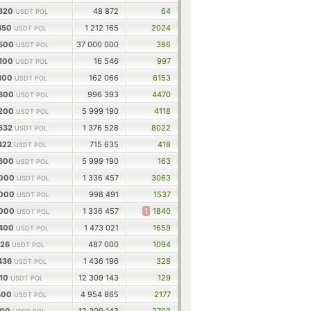
3320
48 872
64
USDT POL
450
1 212 165
2024
USDT POL
3500
37 000 000
386
USDT POL
9100
16 546
997
USDT POL
3100
162 066
6153
USDT POL
9300
996 393
4470
USDT POL
2200
5 999 190
4118
USDT POL
3532
1 376 528
8022
USDT POL
422
715 635
418
USDT POL
6600
5 999 190
163
USDT POL
8000
1 336 457
3063
USDT POL
8000
998 491
1537
USDT POL
8000
1 336 457
1
1840
USDT POL
8400
1 473 021
1659
USDT POL
126
487 000
1094
USDT POL
436
1 436 196
328
USDT POL
110
12 309 143
129
USDT POL
400
4 954 865
2177
USDT POL