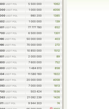
5600
5 500 000
1062
USDT POL
0000
1 000 000
4056
USDT POL
0000
980 200
1385
USDT POL
7502
1 000 000
139
USDT POL
501
77 777 780
652
USDT POL
4700
6 500 000
1301
USDT POL
996
50 000 000
403
USDT POL
996
70 000 000
272
USDT POL
6500
10 850 000
1512
USDT POL
801
2 000 000
89
USDT POL
3800
7 600 000
752
USDT POL
7600
1 484 613
858
USDT POL
334
11 580 160
1922
USDT POL
601
20 000 000
4058
USDT POL
2093
7 000 000
1813
USDT POL
2700
503 424
1936
USDT POL
8063
21 092 239
1426
USDT POL
511
9 944 303
74
USDT POL