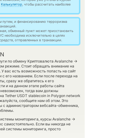
й
Калькулятор
, чтобы рассчитать наиболее
м путем, и финансированию терроризма
анзакций.
нная, обменный пункт может приостановить
YC необходима исключительно в целях
редств, отправленных в транзакции.
ON
→
луги по обмену Криптовалюта Avalanche
ком режиме. Стоит обращать внимание на
 У вас есть возможность попасть на сайт
с его названием. Если после перехода на
, сразу же обратитесь к его
ти и на данном этапе работы сайта
невозможен, тогда вам должны
а Tether USDT stablecoin in Polygon network
жалуйста, сообщите нам об этом. Это
ы с администратором вебсайта-обменника,
роблемы.
→
 системы мониторинга, курсы Avalanche
с самостоятельно. Если вы никогда не
ей системы мониторинга, просто