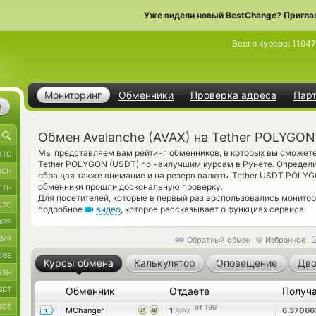
Уже видели новый BestChange? Пригла
Всего курсов:
1194
Мониторинг
Обменники
Проверка адреса
Пар
е
Обмен Avalanche (AVAX) на Tether POLYGON
Мы представляем вам рейтинг обменников, в которых вы сможете
BTC
Tether POLYGON (USDT) по наилучшим курсам в Рунете. Определи
BCH
обращая также внимание и на резерв валюты Tether USDT POLY
обменники прошли доскональную проверку.
ETH
Для посетителей, которые в первый раз воспользовались монито
LTC
подробное
видео
, которое рассказывает о функциях сервиса.
XRP
XMR
Обратный обмен
Избранное
OGE
Курсы обмена
Калькулятор
Оповещение
Дво
ASH
SDT
Обменник
Отдаете
Получ
SDT
от 190
MChanger
1
6.3706
AVAX