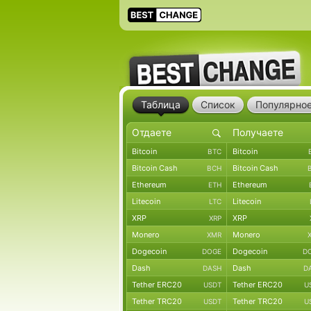
Таблица
Список
Популярно
Bitcoin
Bitcoin
BTC
Bitcoin Cash
Bitcoin Cash
BCH
Ethereum
Ethereum
ETH
Litecoin
Litecoin
LTC
XRP
XRP
XRP
Monero
Monero
XMR
Dogecoin
Dogecoin
DOGE
D
Dash
Dash
DASH
D
Tether ERC20
Tether ERC20
USDT
U
Tether TRC20
Tether TRC20
USDT
U