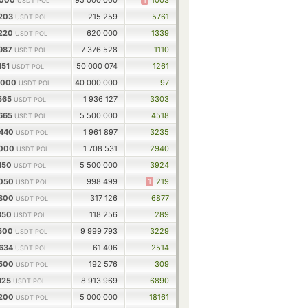
0000
95 000 000
1
1003
USDT POL
8203
215 259
5761
USDT POL
3220
620 000
1339
USDT POL
5987
7 376 528
1110
USDT POL
151
50 000 074
1261
USDT POL
0000
40 000 000
97
USDT POL
565
1 936 127
3303
USDT POL
2665
5 500 000
4518
USDT POL
5440
1 961 897
3235
USDT POL
7000
1 708 531
2940
USDT POL
150
5 500 000
3924
USDT POL
4050
998 499
1
219
USDT POL
2800
317 126
6877
USDT POL
350
118 256
289
USDT POL
3500
9 999 793
3229
USDT POL
3634
61 406
2514
USDT POL
5500
192 576
309
USDT POL
125
8 913 969
6890
USDT POL
6200
5 000 000
18161
USDT POL