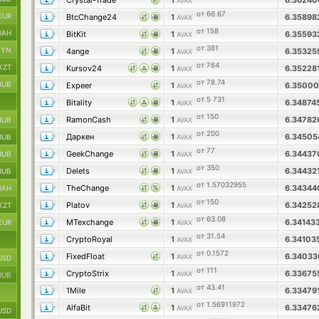
Crystal-Trade
1
6.3624
AVAX
от 66.67
EUR
BtcChange24
1
6.3589
AVAX
от 158
UAH
BitKit
1
6.3559
AVAX
от 381
BYN
4ange
1
6.3532
AVAX
от 764
KZT
Kursov24
1
6.35228
AVAX
от 78.74
RUB
Expeer
1
6.3500
AVAX
от 5 731
Bitality
1
6.34874
AVAX
от 150
RamonCash
1
6.3478
RUB
AVAX
от 200
Даркен
1
6.3450
RUB
AVAX
от 77
GeekChange
1
6.3443
RUB
AVAX
от 350
Delets
1
6.34432
RUB
AVAX
от 1.57032955
TheChange
1
6.3434
UAH
AVAX
от 150
Platov
1
6.3425
KZT
AVAX
от 63.08
MTexchange
1
6.34143
EUR
AVAX
от 31.54
CryptoRoyal
1
6.3410
AVAX
от 0.1572
FixedFloat
1
6.3403
AVAX
USD
от 111
CryptoStrix
1
6.3367
AVAX
RUB
от 43.41
1Mile
1
6.33479
AVAX
от 1.56911972
AlfaBit
1
6.3347
AVAX
USD