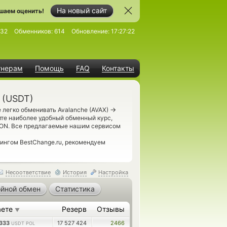
На новый сайт
шаем оценить!
732
Обменников:
614
Обновление:
17:27:22
тнерам
Помощь
FAQ
Контакты
 (USDT)
→
 легко обменивать Avalanche (AVAX)
те наиболее удобный обменный курс,
GON. Все предлагаемые нашим сервисом
рингом BestChange.ru, рекомендуем
Несоответствие
История
Настройка
йной обмен
Статистика
аете
Резерв
Отзывы
▼
6333
17 527 424
2466
USDT POL