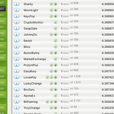
SDT
от 628
Sharky
1
6.3689
AVAX
SDT
от 295
MoonLight
1
6.3689
AVAX
SDT
от 256
KeysTop
1
6.3689
AVAX
SDC
от 550
CryptoMonitor
1
6.3688
AVAX
ZEC
от 785
SwapGate
1
6.36887
AVAX
TRX
от 785
JohnnyDo
1
6.3688
AVAX
BNB
от 785
Revbit
1
6.36861
AVAX
SOL
от 785
Bitsz
1
6.36861
AVAX
VAX
от 785
BucksBunny
1
6.3682
AVAX
RAM
от 785
MarketExchange
1
6.36823
AVAX
от 628
ProtonPlus
1
6.3682
AVAX
от 628
MZ
EasyBusy
1
6.3675
AVAX
от 1 528
RUB
LovanPay
1
6.36742
AVAX
от 1 573
USD
LuckyChange
1
6.36736
AVAX
от 754
USD
BroGuru
1
6.3673
AVAX
от 472
CNY
AlpinaEx
1
6.3666
AVAX
от 5 731
BitFlaming
1
6.3640
AVAX
от 92
USD
TroyChange
1
6.36325
AVAX
от 400
RUB