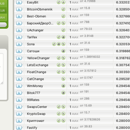
от 4.70988
EasyBit
1
6.33202
AVAX
RUB
от 15.8
BitcoinObmennik
1
6.3285
AVAX
EUR
от 159
Best-Obmen
1
6.3276
AVAX
UAH
от 788
БарскийДворОбмен
1
6.32741
AVAX
от 79.03
UAchanger
1
6.3264
AVAX
от 3.9148
Tarifex
1
6.3227
AVAX
от 31.6
Sona
1
6.3205
AVAX
от 159
Сатоши
1
6.3198
AVAX
от 1.38916032
YellowChanger
1
6.3187
AVAX
от 31.6
LetsExchange
1
6.3075
AVAX
от 3.157812
FloatChange
1
6.3035
AVAX
от 0.1747
CatChange
1
6.29528
AVAX
от 159
WmMoney
1
6.2945
AVAX
от 191
Bitok777
1
6.2945
AVAX
от 286
99Rates
1
6.2945
AVAX
от 15.69
SwapsCenter
1
6.2940
AVAX
от 15.7
KryptoSwap
1
6.2840
AVAX
от 3.17828626
Криптомат
1
6.2800
AVAX
от 39.83
Fastify
1
6.2800
AVAX