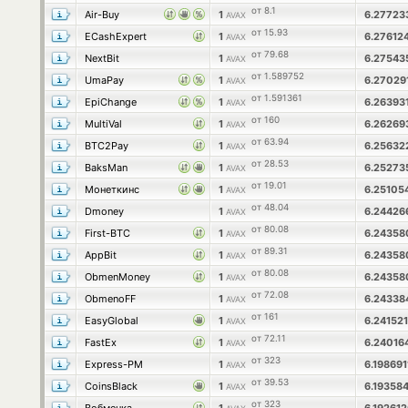
от 8.1
Air-Buy
1
6.2772
AVAX
от 15.93
ECashExpert
1
6.27612
AVAX
от 79.68
NextBit
1
6.2754
AVAX
от 1.589752
UmaPay
1
6.2702
AVAX
от 1.591361
EpiChange
1
6.2639
AVAX
от 160
MultiVal
1
6.2626
AVAX
от 63.94
BTC2Pay
1
6.2563
AVAX
от 28.53
BaksMan
1
6.2527
AVAX
от 19.01
Монеткинс
1
6.25105
AVAX
от 48.04
Dmoney
1
6.2442
AVAX
от 80.08
First-BTC
1
6.2435
AVAX
от 89.31
AppBit
1
6.2435
AVAX
от 80.08
ObmenMoney
1
6.2435
AVAX
от 72.08
ObmenoFF
1
6.2433
AVAX
от 161
EasyGlobal
1
6.24152
AVAX
от 72.11
FastEx
1
6.24016
AVAX
от 323
Express-PM
1
6.19869
AVAX
от 39.53
CoinsBlack
1
6.19358
AVAX
от 323