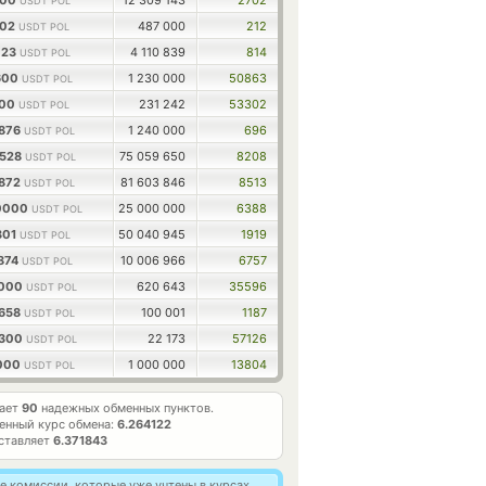
200
12 309 143
2702
USDT POL
302
487 000
212
USDT POL
023
4 110 839
814
USDT POL
600
1 230 000
50863
USDT POL
000
231 242
53302
USDT POL
7876
1 240 000
696
USDT POL
8528
75 059 650
8208
USDT POL
9872
81 603 846
8513
USDT POL
0000
25 000 000
6388
USDT POL
301
50 040 945
1919
USDT POL
874
10 006 966
6757
USDT POL
6000
620 643
35596
USDT POL
3658
100 001
1187
USDT POL
0300
22 173
57126
USDT POL
6000
1 000 000
13804
USDT POL
тает
90
надежных обменных пунктов.
енный курс обмена:
6.264122
ставляет
6.371843
 комиссии, которые уже учтены в курсах