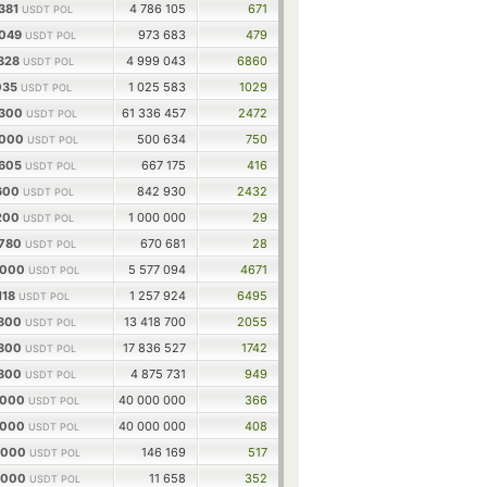
381
4 786 105
671
USDT POL
0049
973 683
479
USDT POL
6828
4 999 043
6860
USDT POL
035
1 025 583
1029
USDT POL
0300
61 336 457
2472
USDT POL
0000
500 634
750
USDT POL
3605
667 175
416
USDT POL
6600
842 930
2432
USDT POL
6200
1 000 000
29
USDT POL
4780
670 681
28
USDT POL
0000
5 577 094
4671
USDT POL
118
1 257 924
6495
USDT POL
4800
13 418 700
2055
USDT POL
4800
17 836 527
1742
USDT POL
4800
4 875 731
949
USDT POL
0000
40 000 000
366
USDT POL
0000
40 000 000
408
USDT POL
0000
146 169
517
USDT POL
0000
11 658
352
USDT POL