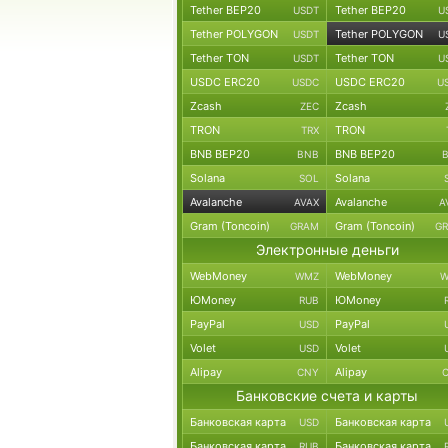
Tether BEP20
Tether BEP20
USDT
U
Tether POLYGON
Tether POLYGON
USDT
U
Tether TON
Tether TON
USDT
U
USDC ERC20
USDC ERC20
USDC
U
Zcash
Zcash
ZEC
TRON
TRON
TRX
BNB BEP20
BNB BEP20
BNB
Solana
Solana
SOL
Avalanche
Avalanche
AVAX
A
Gram (Toncoin)
Gram (Toncoin)
GRAM
G
Электронные деньги
WebMoney
WebMoney
WMZ
W
ЮMoney
ЮMoney
RUB
PayPal
PayPal
USD
Volet
Volet
USD
Alipay
Alipay
CNY
Банковские счета и карты
Банковская карта
Банковская карта
USD
Банковская карта
Банковская карта
RUB