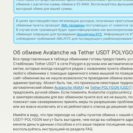
обменов с расчетом суммы обмена в 50 AVAX. Воспользуйтесь функцие
выгодный обмен для вашей суммы.
В целях противодействия легализации доходов, полученных преступны
обменные пункты проводят
AML-проверки
поступающих от клиентов тр
В случае если транзакция будет идентифицирована как высокорискова
обменную операцию для проведения
процедуры KYC
. Информация по K
соблюдения требований AML/KYC для последующего разблокирования с
Об обмене Avalanche на Tether USDT POLYG
Все представленные в таблице обменники готовы предоставить ус
Стейблкоин Tether USDT в сети Polygon в ручном или автоматичес
метки, которые иногда находятся рядом с названием пункта обмена.
любого обменника с помощью единичного клика мышкой по позиции 
сайт-обменник вы не нашли возможности проведения обмена валюты
администратору. Может быть так, что произошли некоторые труднос
автоматический обмен
Avalanche (AVAX)
на
Tether POLYGON (USDT)
предложить ручной обмен. Если поменять Avalanche cryptocurrency н
в заинтересовавшем для вас обменном пункте все же не вышло, по
поможет нам своевременно принять меры по разрешению проблем
или же вовсе исключить его из рейтингового списка до решения п
Имейте в виду, что при переходе на сайты пунктов обмена с нашей
USDT-POLYGON могут быть выгоднее, чем когда вы набираете адре
меняли деньги данным способом и это ваше первое посещение наш
воспользуйтесь инструкцией из раздела FAQ.