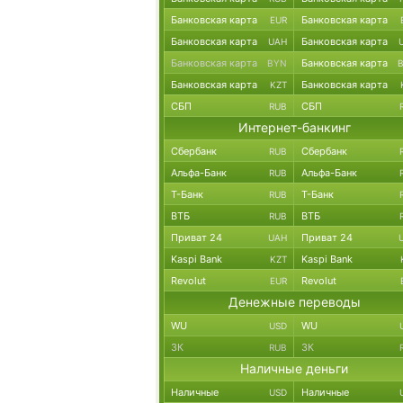
Банковская карта
Банковская карта
EUR
Банковская карта
Банковская карта
UAH
Банковская карта
Банковская карта
BYN
Банковская карта
Банковская карта
KZT
СБП
СБП
RUB
Интернет-банкинг
Сбербанк
Сбербанк
RUB
Альфа-Банк
Альфа-Банк
RUB
Т-Банк
Т-Банк
RUB
ВТБ
ВТБ
RUB
Приват 24
Приват 24
UAH
Kaspi Bank
Kaspi Bank
KZT
Revolut
Revolut
EUR
Денежные переводы
WU
WU
USD
ЗК
ЗК
RUB
Наличные деньги
Наличные
Наличные
USD