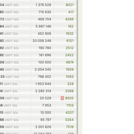
104
1 376 528
8021
USDT SOL
082
715 635
417
USDT SOL
572
469 704
4266
USDT SOL
984
5 997 146
162
USDT SOL
641
452 906
1632
USDT SOL
592
20 058 249
6151
USDT SOL
592
190 790
2512
USDT SOL
592
161 696
2452
USDT SOL
808
100 000
4874
USDT SOL
240
2 004 045
1659
USDT SOL
033
798 402
1093
USDT SOL
911
1 953 944
328
USDT SOL
216
2 285 314
2568
USDT SOL
759
20 529
1
8505
USDT SOL
748
7 953
1103
USDT SOL
515
10 000
4207
USDT SOL
488
95 797
5354
USDT SOL
659
2 001 626
7519
USDT SOL