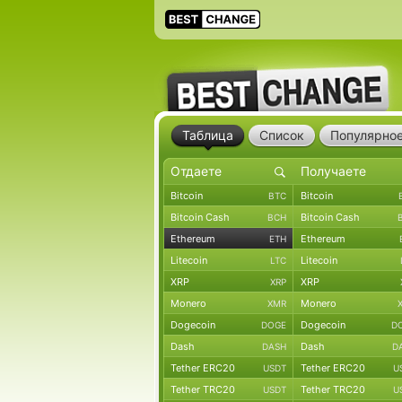
Таблица
Список
Популярно
Bitcoin
Bitcoin
BTC
Bitcoin Cash
Bitcoin Cash
BCH
Ethereum
Ethereum
ETH
Litecoin
Litecoin
LTC
XRP
XRP
XRP
Monero
Monero
XMR
Dogecoin
Dogecoin
DOGE
D
Dash
Dash
DASH
D
Tether ERC20
Tether ERC20
USDT
U
Tether TRC20
Tether TRC20
USDT
U