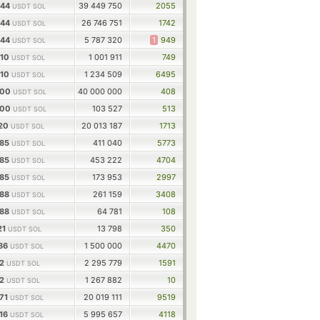
544
39 449 750
2055
USDT SOL
544
26 746 751
1742
USDT SOL
544
5 787 320
1
949
USDT SOL
910
1 001 911
749
USDT SOL
510
1 234 509
6495
USDT SOL
400
40 000 000
408
USDT SOL
600
103 527
513
USDT SOL
120
20 013 187
1713
USDT SOL
785
411 040
5773
USDT SOL
785
453 222
4704
USDT SOL
785
173 953
2997
USDT SOL
588
261 159
3408
USDT SOL
588
64 781
108
USDT SOL
21
13 798
350
USDT SOL
486
1 500 000
4470
USDT SOL
82
2 295 779
1591
USDT SOL
82
1 267 882
10
USDT SOL
771
20 019 111
9519
USDT SOL
316
5 995 657
4118
USDT SOL