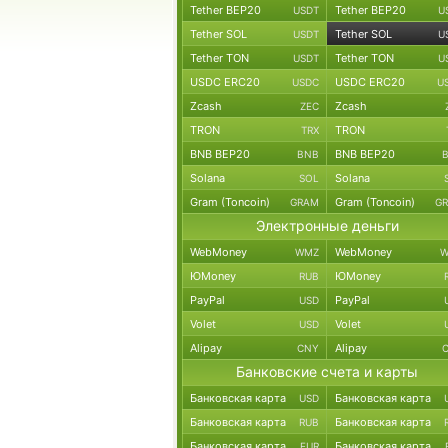
Tether BEP20
Tether BEP20
USDT
U
Tether SOL
Tether SOL
USDT
U
Tether TON
Tether TON
USDT
U
USDC ERC20
USDC ERC20
USDC
U
Zcash
Zcash
ZEC
TRON
TRON
TRX
BNB BEP20
BNB BEP20
BNB
Solana
Solana
SOL
Gram (Toncoin)
Gram (Toncoin)
GRAM
G
Электронные деньги
WebMoney
WebMoney
WMZ
W
ЮMoney
ЮMoney
RUB
PayPal
PayPal
USD
Volet
Volet
USD
Alipay
Alipay
CNY
Банковские счета и карты
Банковская карта
Банковская карта
USD
Банковская карта
Банковская карта
RUB
Банковская карта
Банковская карта
EUR