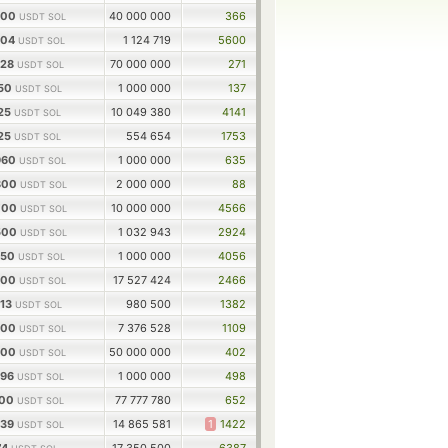
900
40 000 000
366
USDT SOL
204
1 124 719
5600
USDT SOL
628
70 000 000
271
USDT SOL
950
1 000 000
137
USDT SOL
325
10 049 380
4141
USDT SOL
325
554 654
1753
USDT SOL
960
1 000 000
635
USDT SOL
800
2 000 000
88
USDT SOL
700
10 000 000
4566
USDT SOL
500
1 032 943
2924
USDT SOL
750
1 000 000
4056
USDT SOL
800
17 527 424
2466
USDT SOL
713
980 500
1382
USDT SOL
700
7 376 528
1109
USDT SOL
700
50 000 000
402
USDT SOL
596
1 000 000
498
USDT SOL
100
77 777 780
652
USDT SOL
939
14 865 581
1
1422
USDT SOL