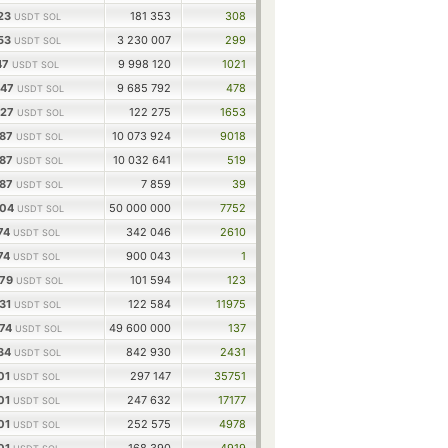
823
181 353
308
USDT SOL
853
3 230 007
299
USDT SOL
147
9 998 120
1021
USDT SOL
547
9 685 792
478
USDT SOL
727
122 275
1653
USDT SOL
387
10 073 924
9018
USDT SOL
387
10 032 641
519
USDT SOL
387
7 859
39
USDT SOL
704
50 000 000
7752
USDT SOL
174
342 046
2610
USDT SOL
174
900 043
1
USDT SOL
279
101 594
123
USDT SOL
731
122 584
11975
USDT SOL
374
49 600 000
137
USDT SOL
134
842 930
2431
USDT SOL
101
297 147
35751
USDT SOL
101
247 632
17177
USDT SOL
101
252 575
4978
USDT SOL