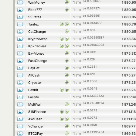
от 0.531645
WmMoney
1
1 880.9
ETH
от 0.637974
Bitok777
1
1 880.9
ETH
от 0.956961
99Rates
1
1 880.9
ETH
от 0.0134633
Tarifex
1
1 880.7
ETH
от 0.001
CatChange
1
1 880.6
ETH
от 0.05250887
KryptoSwap
1
1 878.8
ETH
от 0.01063028
Криптомат
1
1 876.2
ETH
от 0.0131
Ex-Money
1
1 875.3
ETH
от 0.129
FastChange
1
1 875.2
ETH
от 0.2581
PayGet
1
1 875.2
ETH
от 0.129
AllCash
1
1 875.2
ETH
от 0.2666
Crypster
1
1 875.2
ETH
от 0.0645
Paxbit
1
1 875.2
ETH
от 0.13332323
Fastify
1
1 875.14
ETH
от 0.24048114
MultiVal
1
1 871.2
ETH
от 0.0272
818Finance
1
1 871.11
ETH
от 0.0272
AxoCash
1
1 871.11
ETH
от 0.0158
YChanger
1
1 869.7
ETH
от 0.21395734
BTC2Pay
1
1 869.5
ETH