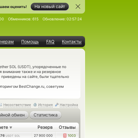
На новый сайт
шаем оценить!
00
Обменников:
615
Обновление:
02:57:24
тнерам
Помощь
FAQ
Контакты
ether SOL (USDT), упорядоченные по
я внимание также и на резервное
 приведены на сайте, были тщательно
иторингом BestChange.ru, советуем
Несоответствие
История
Настройка
йной обмен
Статистика
аете
Резерв
Отзывы
▼
876
27 900 000
1
1003
USDT SOL