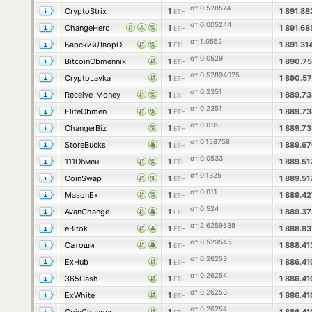
от 0.528574
CryptoStrix
1
1 891.8
ETH
от 0.005244
ChangeHero
1
1 891.6
ETH
от 1.0552
БарскийДворОбмен
1
1 891.3
ETH
от 0.0529
BitcoinObmennik
1
1 890.7
ETH
от 0.52894025
CryptoLavka
1
1 890.5
ETH
от 0.2351
Receive-Money
1
1 889.7
ETH
от 0.2351
EliteObmen
1
1 889.7
ETH
от 0.016
ChangerBiz
1
1 889.7
ETH
от 0.158758
StoreBucks
1
1 889.6
ETH
от 0.0533
111Обмен
1
1 889.5
ETH
от 0.1325
CoinSwap
1
1 889.5
ETH
от 0.011
MasonEx
1
1 889.4
ETH
от 0.524
AvanChange
1
1 889.3
ETH
от 2.6259538
eBitok
1
1 888.8
ETH
от 0.529545
Сатоши
1
1 888.4
ETH
от 0.26253
ExHub
1
1 886.4
ETH
от 0.26254
365Cash
1
1 886.4
ETH
от 0.26253
ExWhite
1
1 886.4
ETH
от 0.26254