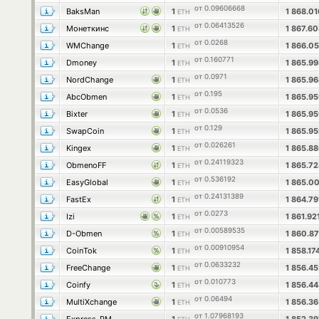
от 0.09606668
BaksMan
1
1 868.0
ETH
от 0.06413526
Монеткинс
1
1 867.6
ETH
от 0.0268
WMChange
1
1 866.0
ETH
от 0.160771
Dmoney
1
1 865.9
ETH
от 0.0971
NordChange
1
1 865.9
ETH
от 0.195
AbcObmen
1
1 865.9
ETH
от 0.0536
Bixter
1
1 865.9
ETH
от 0.129
SwapCoin
1
1 865.9
ETH
от 0.026261
Kingex
1
1 865.8
ETH
от 0.24119323
ObmenoFF
1
1 865.7
ETH
от 0.536192
EasyGlobal
1
1 865.0
ETH
от 0.24131389
FastEx
1
1 864.7
ETH
от 0.0273
Izi
1
1 861.9
ETH
от 0.00589535
D-Obmen
1
1 860.8
ETH
от 0.00910954
CoinTok
1
1 858.1
ETH
от 0.0633232
FreeChange
1
1 856.4
ETH
от 0.010773
Coinfy
1
1 856.4
ETH
от 0.06494
MultiXchange
1
1 856.3
ETH
от 1.07968193