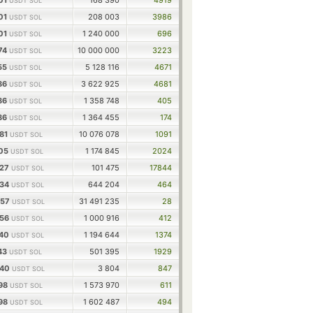
101
168 390
4919
USDT SOL
101
208 003
3986
USDT SOL
101
1 240 000
696
USDT SOL
174
10 000 000
3223
USDT SOL
555
5 128 116
4671
USDT SOL
386
3 622 925
4681
USDT SOL
386
1 358 748
405
USDT SOL
386
1 364 455
174
USDT SOL
781
10 076 078
1091
USDT SOL
105
1 174 845
2024
USDT SOL
927
101 475
17844
USDT SOL
534
644 204
464
USDT SOL
257
31 491 235
28
USDT SOL
256
1 000 916
412
USDT SOL
740
1 194 644
1374
USDT SOL
443
501 395
1929
USDT SOL
640
3 804
847
USDT SOL
798
1 573 970
611
USDT SOL
798
1 602 487
494
USDT SOL