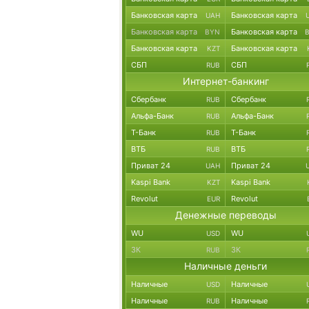
Банковская карта
Банковская карта
UAH
Банковская карта
Банковская карта
BYN
Банковская карта
Банковская карта
KZT
СБП
СБП
RUB
Интернет-банкинг
Сбербанк
Сбербанк
RUB
Альфа-Банк
Альфа-Банк
RUB
Т-Банк
Т-Банк
RUB
ВТБ
ВТБ
RUB
Приват 24
Приват 24
UAH
Kaspi Bank
Kaspi Bank
KZT
Revolut
Revolut
EUR
Денежные переводы
WU
WU
USD
ЗК
ЗК
RUB
Наличные деньги
Наличные
Наличные
USD
Наличные
Наличные
RUB