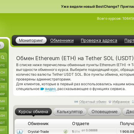
Уже видели новый BestChange? Пригла
Всего курсов:
10645
Мониторинг
Обменники
Проверка адреса
Пар
е
Обмен Ethereum (ETH) на Tether SOL (USDT)
→
В списке ниже перечислены обменные пункты Ethereum (ETH)
T
BTC
выгодности обменного курса. Выберите подходящий курс, обраща
BCH
количество валюты Tether USDT SOL. Все пункты обмена, которые
проверены администраторами.
ETH
Для клиентов, которые в первый раз воспользовались нашим мон
LTC
специальное
видео
, рассказывающее о функциях сервиса.
XRP
XMR
Обратный обмен
Избранное
OGE
Курсы обмена
Калькулятор
Оповещение
Дво
ASH
SDT
Обменник
Отдаете
Получ
SDT
от 0.08888
Crystal-Trade
1
1 908.0
ETH