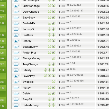
ImExchanger
1
1 903.11
ETH
от 5.263262
UAH
LuckyChange
1
1 903.11
ETH
от 2.62569187
BYN
OpenChange
1
1 902.9
ETH
от 2.100553
KZT
EasyBusy
1
1 902.9
ETH
от 3
RUB
Global-Ex
1
1 902.8
ETH
от 2.625692
JohnnyDo
1
1 902.8
ETH
от 2.5206642
BroGuru
1
1 902.8
RUB
ETH
от 2.100553
Sharky
1
1 902.8
RUB
ETH
от 2.625692
BucksBunny
1
1 902.7
RUB
ETH
от 2.100553
ProtonPlus
1
1 902.7
RUB
ETH
от 0.049993
AlwaysMoney
1
1 902.3
UAH
ETH
от 0.34
TroyChange
1
1 901.2
KZT
ETH
от 12.68
Bitality
1
1 900.7
EUR
ETH
от 5.07291365
LovanPay
1
1 900.3
ETH
от 2.73098486
Swappix
1
1 899.3
ETH
USD
от 1
Platov
1
1 899.1
ETH
RUB
от 4
Delets
1
1 898.9
ETH
от 0.01578
EasyBit
1
1 898.4
ETH
USD
от 0.01735539
CyberMoney
1
1 898.4
ETH
RUB