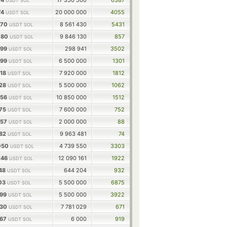
74
17 350 500
6387
USDT SOL
74
20 000 000
4055
USDT SOL
270
8 561 430
5431
USDT SOL
080
9 846 130
857
USDT SOL
699
298 941
3502
USDT SOL
699
6 500 000
1301
USDT SOL
318
7 920 000
1812
USDT SOL
128
5 500 000
1062
USDT SOL
556
10 850 000
1512
USDT SOL
175
7 600 000
752
USDT SOL
557
2 000 000
88
USDT SOL
282
9 963 481
74
USDT SOL
050
4 739 550
3303
USDT SOL
246
12 090 161
1922
USDT SOL
148
644 204
932
USDT SOL
303
5 500 000
6875
USDT SOL
399
5 500 000
3922
USDT SOL
930
7 781 029
671
USDT SOL
267
6 000
919
USDT SOL