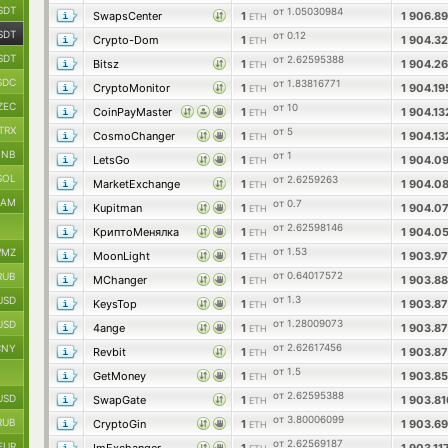
SDT
от 1.05030984
SwapsCenter
1
1 906.8
ETH
SDT
от 0.12
Crypto-Dom
1
1 904.3
ETH
SDT
от 2.62595388
Bitsz
1
1 904.2
ETH
SDC
от 1.83816771
CryptoMonitor
1
1 904.1
ETH
ZEC
от 10
CoinPayMaster
1
1 904.1
ETH
TRX
от 5
CosmoChanger
1
1 904.1
ETH
BNB
от 1
LetsGo
1
1 904.0
ETH
SOL
от 2.6259263
MarketExchange
1
1 904.0
ETH
RAM
от 0.7
Kupitman
1
1 904.0
ETH
от 2.62598146
КриптоМенялка
1
1 904.0
ETH
от 1.53
MZ
MoonLight
1
1 903.9
ETH
от 0.64017572
RUB
MChanger
1
1 903.8
ETH
от 1.3
USD
KeysTop
1
1 903.8
ETH
от 1.28009073
USD
4ange
1
1 903.8
ETH
от 2.62617456
CNY
Revbit
1
1 903.8
ETH
от 1.5
GetMoney
1
1 903.8
ETH
от 2.62595388
USD
SwapGate
1
1 903.8
ETH
от 3.80006099
RUB
CryptoGin
1
1 903.6
ETH
от 2.62569187
EUR