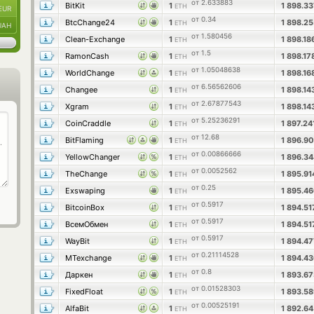
от 2.633883
BitKit
1
1 898.3
ETH
EUR
от 0.34
BtcChange24
1
1 898.2
ETH
UAH
от 1.580456
Clean-Exchange
1
1 898.1
ETH
от 1.5
RamonCash
1
1 898.1
ETH
от 1.05048638
WorldChange
1
1 898.1
ETH
от 6.56562606
Changee
1
1 898.1
ETH
от 2.67877543
Xgram
1
1 898.1
ETH
от 5.25236291
CoinCraddle
1
1 897.2
ETH
от 12.68
BitFlaming
1
1 896.9
ETH
от 0.00866666
YellowChanger
1
1 896.3
ETH
от 0.0052562
TheChange
1
1 895.9
ETH
от 0.25
Exswaping
1
1 895.4
ETH
от 0.5917
BitcoinBox
1
1 894.5
ETH
от 0.5917
ВсемОбмен
1
1 894.5
ETH
от 0.5917
WayBit
1
1 894.4
ETH
от 0.21114528
MTexchange
1
1 894.4
ETH
от 0.8
Даркен
1
1 893.6
ETH
от 0.01528303
FixedFloat
1
1 893.5
ETH
от 0.00525191
AlfaBit
1
1 892.6
ETH