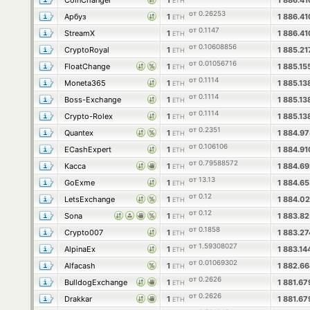
CoinChanger
1
1 886.4
ETH
от 0.26253
Арбуз
1
1 886.4
ETH
от 0.1147
StreamX
1
1 886.4
ETH
от 0.10608856
CryptoRoyal
1
1 885.2
ETH
от 0.01056716
FloatChange
1
1 885.1
ETH
от 0.1114
Moneta365
1
1 885.1
ETH
от 0.1114
Boss-Exchange
1
1 885.1
ETH
от 0.1114
Crypto-Rolex
1
1 885.1
ETH
от 0.2351
Quantex
1
1 884.9
ETH
от 0.106106
ECashExpert
1
1 884.9
ETH
от 0.79588572
Касса
1
1 884.6
ETH
от 13.13
GoExme
1
1 884.6
ETH
от 0.12
LetsExchange
1
1 884.0
ETH
от 0.12
Sona
1
1 883.8
ETH
от 0.1858
Crypto007
1
1 883.2
ETH
от 1.59308027
AlpinaEx
1
1 883.1
ETH
от 0.01069302
Alfacash
1
1 882.6
ETH
от 0.2626
BulldogExchange
1
1 881.6
ETH
от 0.2626
Drakkar
1
1 881.6
ETH