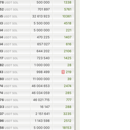
378
500 000
1338
USDT SOL
552
701 897
5761
USDT SOL
865
32 613 923
10361
USDT SOL
783
5 500 000
4518
USDT SOL
684
5 000 000
221
USDT SOL
434
470 225
1407
USDT SOL
434
657 027
616
USDT SOL
413
644 202
2106
USDT SOL
017
723 540
1425
USDT SOL
482
1 000 000
28
USDT SOL
143
998 499
1
219
USDT SOL
660
11 000 000
39
USDT SOL
174
46 004 653
2474
USDT SOL
174
46 034 059
285
USDT SOL
776
46 021 715
777
USDT SOL
303
16 147
288
USDT SOL
737
2 151 641
3235
USDT SOL
896
1 143 598
2512
USDT SOL
456
5 000 000
18153
USDT SOL