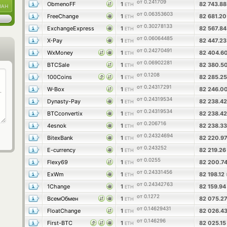
от 0.241709
ObmenoFF
1
82 743.8
ETH
UAH
от 0.06353603
FreeChange
1
82 681.2
ETH
от 0.30278133
ExchangeExpress
1
82 567.8
ETH
от 0.06064485
X-Pay
1
82 447.2
ETH
от 0.24270491
WxMoney
1
82 404.6
ETH
от 0.06902281
BTCSale
1
82 380.5
ETH
от 0.1208
100Coins
1
82 285.2
ETH
от 0.24317291
W-Box
1
82 246.0
ETH
от 0.24319534
Dynasty-Pay
1
82 238.4
ETH
от 0.24319534
BTCconvertix
1
82 238.4
ETH
от 0.206716
4esnok
1
82 238.3
ETH
от 0.24324694
BitexBank
1
82 220.9
ETH
от 0.243252
E-currency
1
82 219.2
ETH
от 0.0255
Flexy69
1
82 200.7
ETH
от 0.24331456
ExWm
1
82 198.12
ETH
от 0.24342763
1Change
1
82 159.9
ETH
от 0.1272
ВсемОбмен
1
82 075.2
ETH
от 0.14629431
FloatChange
1
82 026.4
ETH
от 0.146296
First-BTC
1
82 025.1
ETH