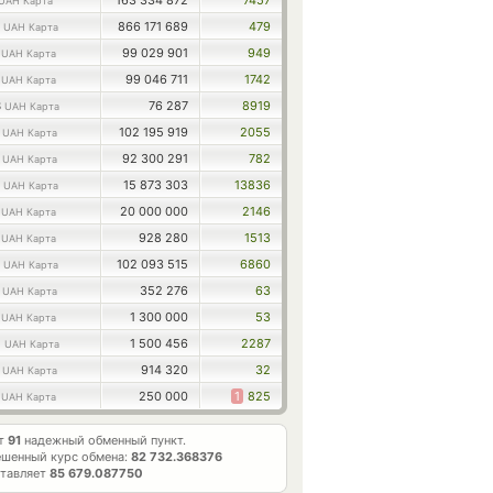
163 334 872
7457
UAH Карта
5
866 171 689
479
UAH Карта
1
99 029 901
949
UAH Карта
8
99 046 711
1742
UAH Карта
3
76 287
8919
UAH Карта
1
102 195 919
2055
UAH Карта
9
92 300 291
782
UAH Карта
8
15 873 303
13836
UAH Карта
1
20 000 000
2146
UAH Карта
1
928 280
1513
UAH Карта
7
102 093 515
6860
UAH Карта
0
352 276
63
UAH Карта
0
1 300 000
53
UAH Карта
0
1 500 456
2287
UAH Карта
2
914 320
32
UAH Карта
0
250 000
1
825
UAH Карта
ет
91
надежный обменный пункт.
ешенный курс обмена:
82 732.368376
ставляет
85 679.087750