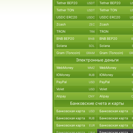
Tether BEP20
Tether BEP20
USDT
U
Tether TON
Tether TON
USDT
U
USDC ERC20
USDC ERC20
USDC
U
Zcash
Zcash
ZEC
TRON
TRON
TRX
BNB BEP20
BNB BEP20
BNB
Solana
Solana
SOL
Gram (Toncoin)
Gram (Toncoin)
GRAM
G
Электронные деньги
WebMoney
WebMoney
WMZ
W
ЮMoney
ЮMoney
RUB
PayPal
PayPal
USD
Volet
Volet
USD
Alipay
Alipay
CNY
Банковские счета и карты
Банковская карта
Банковская карта
USD
Банковская карта
Банковская карта
RUB
Банковская карта
Банковская карта
EUR
Банковская карта
Банковская карта
UAH