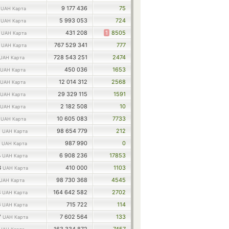
6
9 177 436
75
UAH Карта
2
5 993 053
724
UAH Карта
7
431 208
1
8505
UAH Карта
5
767 529 341
777
UAH Карта
728 543 251
2474
UAH Карта
450 036
1653
UAH Карта
12 014 312
2568
UAH Карта
29 329 115
1591
UAH Карта
2 182 508
10
UAH Карта
6
10 605 083
7733
UAH Карта
7
98 654 779
212
UAH Карта
8
987 990
0
UAH Карта
4
6 908 236
17853
UAH Карта
3
410 000
1103
UAH Карта
98 730 368
4545
UAH Карта
8
164 642 582
2702
UAH Карта
6
715 722
114
UAH Карта
7
7 602 564
133
UAH Карта