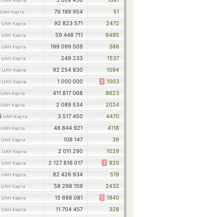
3
5 009 456
1091
UAH Карта
79 199 954
51
UAH Карта
2
92 823 571
2472
UAH Карта
7
59 448 711
6495
UAH Карта
3
199 099 509
386
UAH Карта
2
249 233
1537
UAH Карта
5
92 254 830
1094
UAH Карта
5
1 000 000
1
1003
UAH Карта
8
411 817 068
8623
UAH Карта
8
2 089 534
2024
UAH Карта
5
3 517 450
4470
UAH Карта
1
48 844 921
4118
UAH Карта
3
108 147
39
UAH Карта
7
2 011 290
1029
UAH Карта
5
2 127 816 017
1
920
UAH Карта
7
82 426 934
519
UAH Карта
7
58 298 159
2432
UAH Карта
3
15 698 081
1
1840
UAH Карта
5
11 704 457
328
UAH Карта