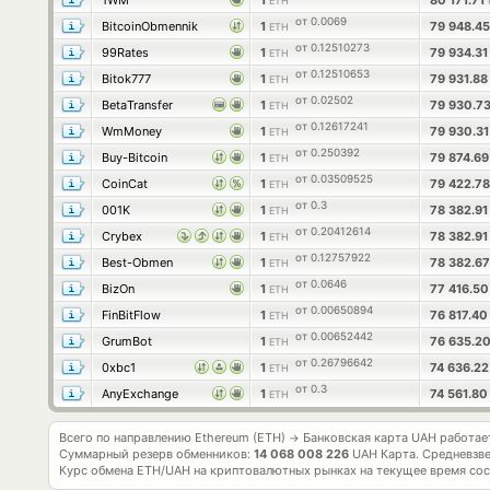
1WM
1
80 171.71
ETH
от 0.0069
BitcoinObmennik
1
79 948.4
ETH
от 0.12510273
99Rates
1
79 934.3
ETH
от 0.12510653
Bitok777
1
79 931.8
ETH
от 0.02502
BetaTransfer
1
79 930.7
ETH
от 0.12617241
WmMoney
1
79 930.3
ETH
от 0.250392
Buy-Bitcoin
1
79 874.6
ETH
от 0.03509525
CoinCat
1
79 422.7
ETH
от 0.3
001K
1
78 382.9
ETH
от 0.20412614
Crybex
1
78 382.9
ETH
от 0.12757922
Best-Obmen
1
78 382.6
ETH
от 0.0646
BizOn
1
77 416.5
ETH
от 0.00650894
FinBitFlow
1
76 817.4
ETH
от 0.00652442
GrumBot
1
76 635.2
ETH
от 0.26796642
0xbc1
1
74 636.2
ETH
от 0.3
AnyExchange
1
74 561.8
ETH
Всего по направлению Ethereum (ETH)
Банковская карта UAH работа
→
Суммарный резерв обменников:
14 068 008 226
UAH Карта.
Средневзв
Курс обмена
ETH/UAH
на криптовалютных рынках на текущее время со