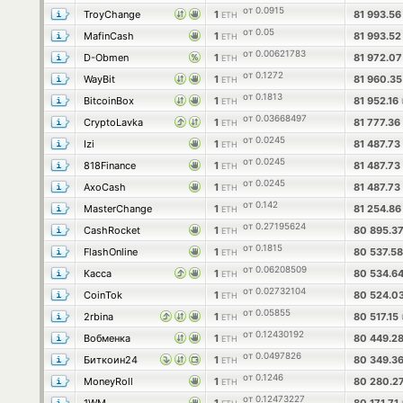
от 0.0915
TroyChange
1
81 993.5
ETH
от 0.05
MafinCash
1
81 993.5
ETH
от 0.00621783
D-Obmen
1
81 972.0
ETH
от 0.1272
WayBit
1
81 960.3
ETH
от 0.1813
BitcoinBox
1
81 952.16
ETH
от 0.03668497
CryptoLavka
1
81 777.36
ETH
от 0.0245
Izi
1
81 487.73
ETH
от 0.0245
818Finance
1
81 487.73
ETH
от 0.0245
AxoCash
1
81 487.73
ETH
от 0.142
MasterChange
1
81 254.8
ETH
от 0.27195624
CashRocket
1
80 895.3
ETH
от 0.1815
FlashOnline
1
80 537.5
ETH
от 0.06208509
Касса
1
80 534.6
ETH
от 0.02732104
CoinTok
1
80 524.0
ETH
от 0.05855
2rbina
1
80 517.15
ETH
от 0.12430192
Вобменка
1
80 449.2
ETH
от 0.0497826
Биткоин24
1
80 349.3
ETH
от 0.1246
MoneyRoll
1
80 280.2
ETH
от 0.12473227