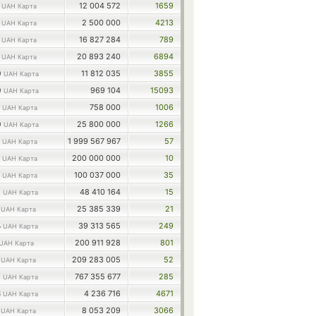
8
12 004 572
1659
UAH Карта
0
2 500 000
4213
UAH Карта
4
16 827 284
789
UAH Карта
3
20 893 240
6894
UAH Карта
0
11 812 035
3855
UAH Карта
0
969 104
15093
UAH Карта
5
758 000
1006
UAH Карта
0
25 800 000
1266
UAH Карта
2
1 999 567 967
57
UAH Карта
2
200 000 000
10
UAH Карта
3
100 037 000
35
UAH Карта
7
48 410 164
15
UAH Карта
6
25 385 339
21
UAH Карта
4
39 313 565
249
UAH Карта
200 911 928
801
UAH Карта
4
209 283 005
52
UAH Карта
7
767 355 677
285
UAH Карта
3
4 236 716
4671
UAH Карта
5
8 053 209
3066
UAH Карта