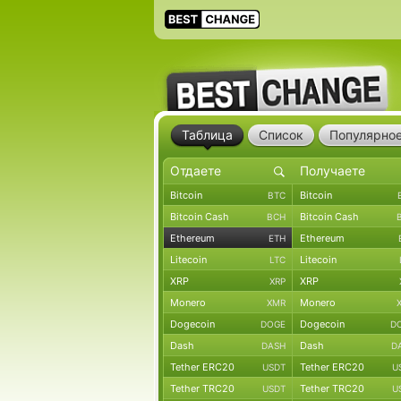
Таблица
Список
Популярно
Bitcoin
Bitcoin
BTC
Bitcoin Cash
Bitcoin Cash
BCH
Ethereum
Ethereum
ETH
Litecoin
Litecoin
LTC
XRP
XRP
XRP
Monero
Monero
XMR
Dogecoin
Dogecoin
DOGE
D
Dash
Dash
DASH
D
Tether ERC20
Tether ERC20
USDT
U
Tether TRC20
Tether TRC20
USDT
U