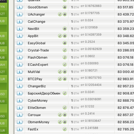
Quantex
1
83 802.3
ETH
от 0.16762883
BYN
GoodObmen
1
83 517.85
ETH
от 0.1797705
KZT
UAchanger
1
83 439.7
ETH
от 0.024
RUB
CatChange
1
83 375.9
ETH
от 0.131959
NextBit
1
83 359.2
ETH
от 0.14397359
AppBit
1
83 348.6
RUB
ETH
от 0.2524
EasyGlobal
1
83 345.0
RUB
ETH
от 0.05162929
Crystal-Trade
1
83 286.0
RUB
ETH
от 0.0602
FlashObmen
1
83 076.1
RUB
ETH
от 0.030093
ECashExpert
1
83 076.1
UAH
ETH
от 0.180721
MultiVal
1
83 000.4
KZT
ETH
от 0.18075793
BTC2Pay
1
82 983.9
EUR
ETH
от 0.12054404
ChangerBiz
1
82 957.2
ETH
от 0.0241
БарскийДворОбмен
1
82 908.8
ETH
USD
от 0.03016091
CyberMoney
1
82 888.7
ETH
RUB
от 0.1232
EliteObmen
1
82 876.4
ETH
от 0.2414
Сатоши
1
82 857.3
ETH
USD
от 0.18103647
ObmenMoney
1
82 856.2
ETH
RUB
от 0.241588
FastEx
1
82 785.2
ETH
EUR