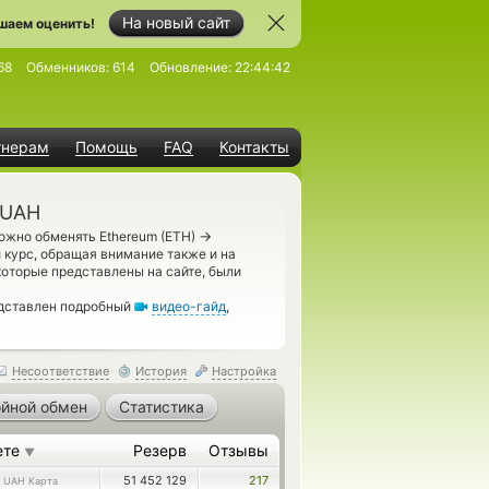
На новый сайт
шаем оценить!
68
Обменников:
614
Обновление:
22:44:42
тнерам
Помощь
FAQ
Контакты
 UAH
→
ожно обменять Ethereum (ETH)
 курс, обращая внимание также и на
которые представлены на сайте, были
едставлен подробный
видео-гайд
,
Несоответствие
История
Настройка
йной обмен
Статистика
ете
Резерв
Отзывы
▼
3
51 452 129
217
UAH Карта