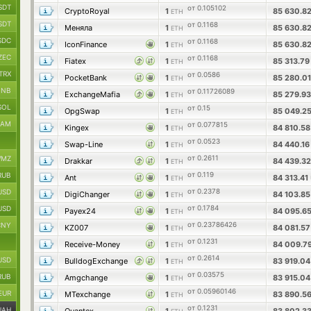
SDT
от 0.105102
CryptoRoyal
1
85 630.8
ETH
SDT
от 0.1168
Меняла
1
85 630.8
ETH
SDC
от 0.1168
IconFinance
1
85 630.8
ETH
ZEC
от 0.1168
Fiatex
1
85 313.7
ETH
TRX
от 0.0586
PocketBank
1
85 280.0
ETH
BNB
от 0.11726089
ExchangeMafia
1
85 279.9
ETH
SOL
от 0.15
OpgSwap
1
85 049.2
ETH
RAM
от 0.077815
Kingex
1
84 810.5
ETH
от 0.0523
Swap-Line
1
84 440.1
ETH
от 0.2611
MZ
Drakkar
1
84 439.3
ETH
от 0.119
RUB
Ant
1
84 313.41
ETH
от 0.2378
USD
DigiChanger
1
84 103.8
ETH
от 0.1784
USD
Payex24
1
84 095.6
ETH
от 0.23786426
CNY
KZ007
1
84 081.5
ETH
от 0.1231
Receive-Money
1
84 009.7
ETH
от 0.2614
USD
BulldogExchange
1
83 919.0
ETH
от 0.03575
RUB
Amgchange
1
83 915.0
ETH
от 0.05960146
EUR
MTexchange
1
83 890.5
ETH
от 0.1231
UAH