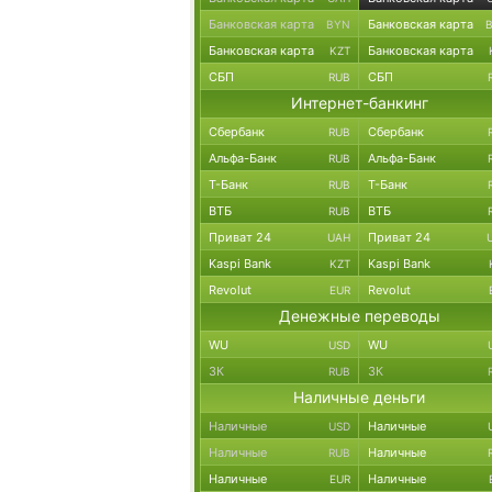
Банковская карта
Банковская карта
BYN
Банковская карта
Банковская карта
KZT
СБП
СБП
RUB
Интернет-банкинг
Сбербанк
Сбербанк
RUB
Альфа-Банк
Альфа-Банк
RUB
Т-Банк
Т-Банк
RUB
ВТБ
ВТБ
RUB
Приват 24
Приват 24
UAH
Kaspi Bank
Kaspi Bank
KZT
Revolut
Revolut
EUR
Денежные переводы
WU
WU
USD
ЗК
ЗК
RUB
Наличные деньги
Наличные
Наличные
USD
Наличные
Наличные
RUB
Наличные
Наличные
EUR