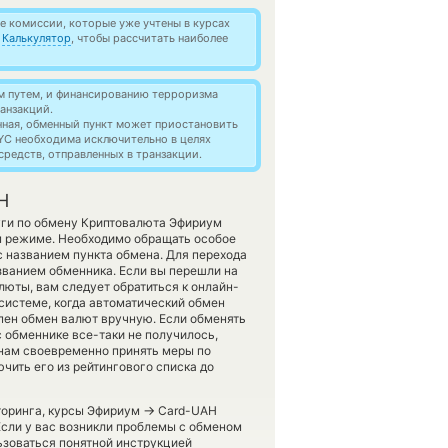
 комиссии, которые уже учтены в курсах
й
Калькулятор
, чтобы рассчитать наиболее
м путем, и финансированию терроризма
анзакций.
нная, обменный пункт может приостановить
YC необходима исключительно в целях
редств, отправленных в транзакции.
H
уги по обмену Криптовалюта Эфириум
м режиме. Необходимо обращать особое
с названием пункта обмена. Для перехода
азванием обменника. Если вы перешли на
люты, вам следует обратиться к онлайн-
 системе, когда автоматический обмен
пен обмен валют вручную. Если обменять
ас обменнике все-таки не получилось,
нам своевременно принять меры по
ить его из рейтингового списка до
→
иторинга, курсы Эфириум
Card-UAH
Если у вас возникли проблемы с обменом
ьзоваться понятной инструкцией