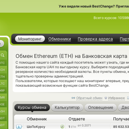
Уже видели новый BestChange? Пригла
Всего курсов:
10598
Мониторинг
Обменники
Проверка адреса
Пар
е
Обмен Ethereum (ETH) на Банковская карта
С помощью нашего сайта каждый посетитель может узнать, где м
BTC
Банковская карта UAH по выгодному курсу. Выберите подходящий
BCH
резервное количество необходимой валюты. Все пункты обмена, 
тщательно проверены администрацией.
ETH
Пользователям, которые посещают наш мониторинг впервые, пр
LTC
показывающий возможные функции сайта BestChange.
XRP
XMR
Обратный обмен
Избранное
OGE
Курсы обмена
Калькулятор
Оповещение
Дво
ASH
SDT
Обменник
Отдаете
Получа
SDT
от 0.2071
ШоПоКурсу
1
85 632.5
ETH