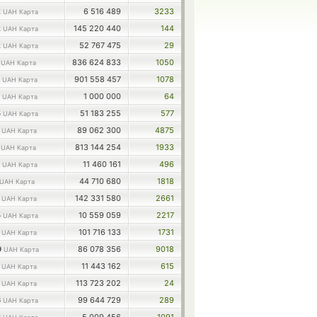
2
6 516 489
3233
UAH Карта
2
145 220 440
144
UAH Карта
2
52 767 475
29
UAH Карта
9
836 624 833
1050
UAH Карта
1
901 558 457
1078
UAH Карта
3
1 000 000
64
UAH Карта
5
51 183 255
577
UAH Карта
8
89 062 300
4875
UAH Карта
6
813 144 254
1933
UAH Карта
2
11 460 161
496
UAH Карта
44 710 680
1818
UAH Карта
5
142 331 580
2661
UAH Карта
5
10 559 059
2217
UAH Карта
7
101 716 133
1731
UAH Карта
9
86 078 356
9018
UAH Карта
4
11 443 162
615
UAH Карта
4
113 723 202
24
UAH Карта
6
99 644 729
289
UAH Карта