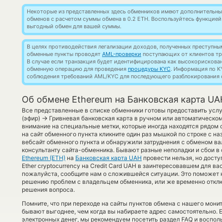
Некоторые из представленных здесь обменников имеют дополнительные
обменов с расчетом суммы обмена в 0.2 ETH. Воспользуйтесь функцие
выгодный обмен для вашей суммы.
В целях противодействия легализации доходов, полученных преступны
обменные пункты проводят
AML-проверки
поступающих от клиентов тр
В случае если транзакция будет идентифицирована как высокорискова
обменную операцию для проведения
процедуры KYC
. Информация по K
соблюдения требований AML/KYC для последующего разблокирования с
Об обмене Ethereum на Банковская карта UA
Все представленные в списке обменники готовы предоставить усл
→
(эфир)
Гривневая банковская карта в ручном или автоматическо
внимание на специальные метки, которые иногда находятся рядом 
на сайт обменного пункта кликните один раз мышкой по строке с н
вебсайт обменного пункта и обнаружили затруднения с обменом ва
консультанту сайта-обменника. Бывают разные неполадки и сбои в
Ethereum (ETH)
на
Банковская карта UAH
провести нельзя, но досту
Ether cryptocurrency на Credit Card UAH в заинтересовавшем для в
пожалуйста, сообщите нам о сложившейся ситуации. Это поможет 
решению проблем с владельцем обменника, или же временно отключ
решения вопроса.
Помните, что при переходе на сайты пунктов обмена с нашего мон
бывают выгоднее, чем когда вы набираете адрес самостоятельно. 
электронных денег, мы рекомендуем посетить раздел FAQ и воспол