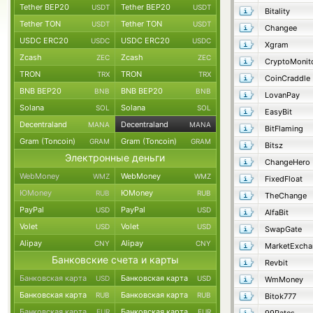
Tether BEP20
Tether BEP20
USDT
USDT
Bitality
Tether TON
Tether TON
USDT
USDT
Changee
USDC ERC20
USDC ERC20
USDC
USDC
Xgram
Zcash
Zcash
ZEC
ZEC
CryptoMonit
TRON
TRON
TRX
TRX
CoinCraddle
BNB BEP20
BNB BEP20
BNB
BNB
LovanPay
Solana
Solana
SOL
SOL
EasyBit
Decentraland
Decentraland
MANA
MANA
BitFlaming
Gram (Toncoin)
Gram (Toncoin)
GRAM
GRAM
Bitsz
Электронные деньги
ChangeHero
WebMoney
WebMoney
WMZ
WMZ
FixedFloat
ЮMoney
ЮMoney
RUB
RUB
TheChange
PayPal
PayPal
USD
USD
AlfaBit
Volet
Volet
USD
USD
SwapGate
Alipay
Alipay
CNY
CNY
MarketExcha
Банковские счета и карты
Revbit
Банковская карта
Банковская карта
USD
USD
WmMoney
Банковская карта
Банковская карта
RUB
RUB
Bitok777
Банковская карта
Банковская карта
EUR
EUR