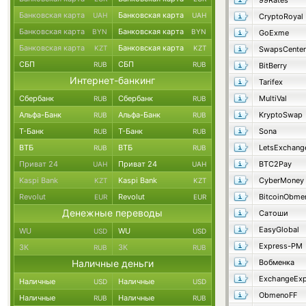
99Rates
Банковская карта
Банковская карта
UAH
UAH
CryptoRoyal
Банковская карта
Банковская карта
BYN
BYN
GoExme
Банковская карта
Банковская карта
KZT
KZT
SwapsCenter
СБП
СБП
RUB
RUB
BitBerry
Интернет-банкинг
Tarifex
Сбербанк
Сбербанк
MultiVal
RUB
RUB
Альфа-Банк
Альфа-Банк
KryptoSwap
RUB
RUB
Т-Банк
Т-Банк
Sona
RUB
RUB
ВТБ
ВТБ
LetsExchang
RUB
RUB
Приват 24
Приват 24
BTC2Pay
UAH
UAH
Kaspi Bank
Kaspi Bank
CyberMoney
KZT
KZT
Revolut
Revolut
BitcoinObme
EUR
EUR
Денежные переводы
Сатоши
EasyGlobal
WU
WU
USD
USD
Express-PM
ЗК
ЗК
RUB
RUB
Наличные деньги
Вобменка
ExchangeExp
Наличные
Наличные
USD
USD
ObmenoFF
Наличные
Наличные
RUB
RUB