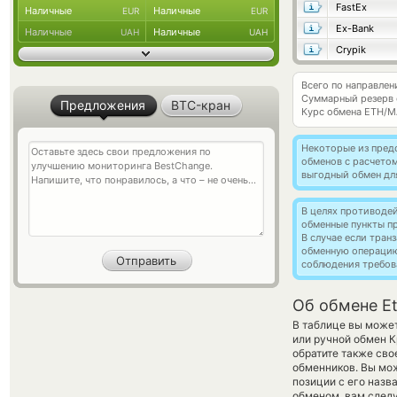
FastEx
Наличные
Наличные
EUR
EUR
Ex-Bank
Наличные
Наличные
UAH
UAH
Crypik
Всего по направлен
Суммарный резерв
Предложения
BTC-кран
Курс обмена
ETH/M
Некоторые из пред
обменов с расчетом
выгодный обмен дл
В целях противоде
обменные пункты п
В случае если тра
обменную операци
соблюдения требов
Об обмене Et
В таблице вы может
или ручной обмен 
обратите также сво
обменников. Вы мо
позиции с его назв
обменом, вам следу