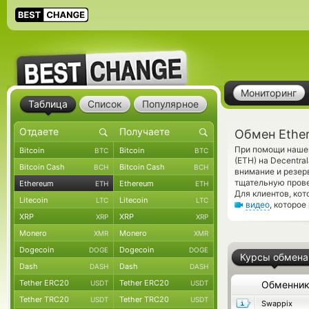
Мониторинг
Таблица
Список
Популярное
Обмен Ether
При помощи нашег
Bitcoin
Bitcoin
BTC
BTC
(ETH) на Decentr
Bitcoin Cash
Bitcoin Cash
BCH
BCH
внимание и резер
тщательную прове
Ethereum
Ethereum
ETH
ETH
Для клиентов, ко
Litecoin
Litecoin
LTC
LTC
видео
, которое
XRP
XRP
XRP
XRP
Monero
Monero
XMR
XMR
Dogecoin
Dogecoin
DOGE
DOGE
Курсы обмена
Dash
Dash
DASH
DASH
Tether ERC20
Tether ERC20
USDT
USDT
Обменни
Tether TRC20
Tether TRC20
USDT
USDT
Swappix