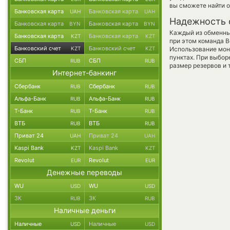
вы сможете найти о
Банковская карта
Банковская карта
UAH
UAH
Надежность 
Банковская карта
Банковская карта
BYN
BYN
Каждый из обменны
Банковская карта
Банковская карта
KZT
KZT
при этом команда 
Банковский счет
Банковский счет
KZT
KZT
Использование мон
пунктах. При выбор
СБП
СБП
RUB
RUB
размер резервов и 
Интернет-банкинг
Сбербанк
Сбербанк
RUB
RUB
Альфа-Банк
Альфа-Банк
RUB
RUB
Т-Банк
Т-Банк
RUB
RUB
ВТБ
ВТБ
RUB
RUB
Приват 24
Приват 24
UAH
UAH
Kaspi Bank
Kaspi Bank
KZT
KZT
Revolut
Revolut
EUR
EUR
Денежные переводы
WU
WU
USD
USD
ЗК
ЗК
RUB
RUB
Наличные деньги
Наличные
Наличные
USD
USD