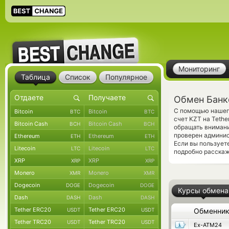
Мониторинг
Таблица
Список
Популярное
Обмен Банко
С помощью нашего
Bitcoin
Bitcoin
BTC
BTC
счет KZT на Teth
Bitcoin Cash
Bitcoin Cash
BCH
BCH
обращать внимани
проверен админис
Ethereum
Ethereum
ETH
ETH
Если вы пользует
Litecoin
Litecoin
LTC
LTC
подробно расскаж
XRP
XRP
XRP
XRP
Monero
Monero
XMR
XMR
Dogecoin
Dogecoin
DOGE
DOGE
Курсы обмена
Dash
Dash
DASH
DASH
Tether ERC20
Tether ERC20
USDT
USDT
Обменни
Tether TRC20
Tether TRC20
USDT
USDT
Ex-ATM24