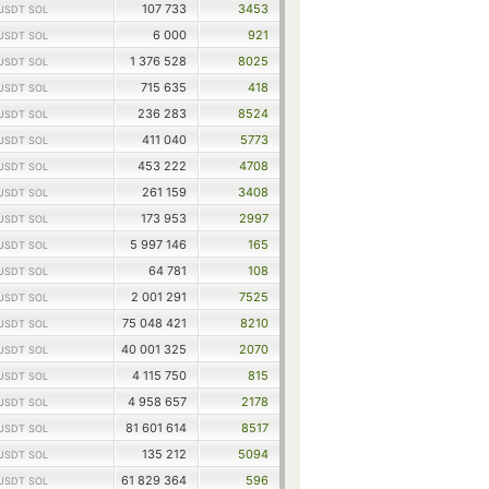
107 733
3453
USDT SOL
6 000
921
USDT SOL
1 376 528
8025
USDT SOL
715 635
418
USDT SOL
236 283
8524
USDT SOL
411 040
5773
USDT SOL
453 222
4708
USDT SOL
261 159
3408
USDT SOL
173 953
2997
USDT SOL
5 997 146
165
USDT SOL
64 781
108
USDT SOL
2 001 291
7525
USDT SOL
75 048 421
8210
USDT SOL
40 001 325
2070
USDT SOL
4 115 750
815
USDT SOL
4 958 657
2178
USDT SOL
81 601 614
8517
USDT SOL
135 212
5094
USDT SOL
61 829 364
596
USDT SOL