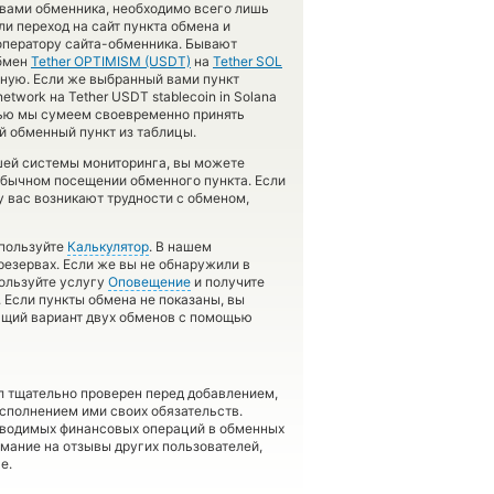
о вами обменника, необходимо всего лишь
и переход на сайт пункта обмена и
оператору сайта-обменника. Бывают
обмен
Tether OPTIMISM (USDT)
на
Tether SOL
ную. Если же выбранный вами пункт
etwork на Tether USDT stablecoin in Solana
ощью мы сумеем своевременно принять
 обменный пункт из таблицы.
шей системы мониторинга, вы можете
бычном посещении обменного пункта. Если
у вас возникают трудности с обменом,
спользуйте
Калькулятор
. В нашем
 резервах. Если же вы не обнаружили в
пользуйте услугу
Оповещение
и получите
. Если пункты обмена не показаны, вы
ящий вариант двух обменов с помощью
л тщательно проверен перед добавлением,
сполнением ими своих обязательств.
оводимых финансовых операций в обменных
имание на отзывы других пользователей,
е.