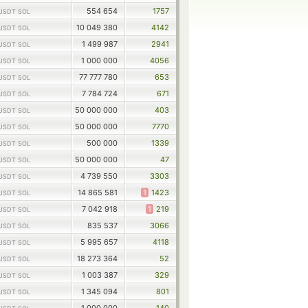
554 654
1757
USDT SOL
10 049 380
4142
USDT SOL
1 499 987
2941
USDT SOL
1 000 000
4056
USDT SOL
77 777 780
653
USDT SOL
7 784 724
671
USDT SOL
50 000 000
403
USDT SOL
50 000 000
7770
USDT SOL
500 000
1339
USDT SOL
50 000 000
47
USDT SOL
4 739 550
3303
USDT SOL
14 865 581
1
1423
USDT SOL
7 042 918
1
219
USDT SOL
835 537
3066
USDT SOL
5 995 657
4118
USDT SOL
18 273 364
52
USDT SOL
1 003 387
329
USDT SOL
1 345 094
801
USDT SOL