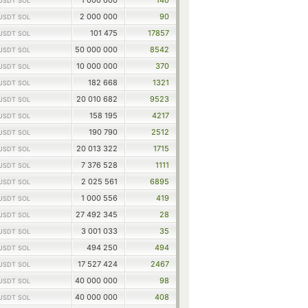
1 000 000
140
USDT SOL
2 000 000
90
USDT SOL
101 475
17857
USDT SOL
50 000 000
8542
USDT SOL
10 000 000
370
USDT SOL
182 668
1321
USDT SOL
20 010 682
9523
USDT SOL
158 195
4217
USDT SOL
190 790
2512
USDT SOL
20 013 322
1715
USDT SOL
7 376 528
1111
USDT SOL
2 025 561
6895
USDT SOL
1 000 556
419
USDT SOL
27 492 345
28
USDT SOL
3 001 033
35
USDT SOL
494 250
494
USDT SOL
17 527 424
2467
USDT SOL
40 000 000
98
USDT SOL
40 000 000
408
USDT SOL