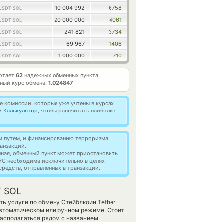
10 004 992
6758
USDT SOL
20 000 000
4061
USDT SOL
241 821
3734
USDT SOL
69 967
1406
USDT SOL
1 000 000
710
USDT SOL
ботает
62
надежных обменных пункта.
ный курс обмена:
1.024847
 комиссии, которые уже учтены в курсах
ей
Калькулятор
, чтобы рассчитать наиболее
м путем, и финансированию терроризма
анзакций.
нная, обменный пункт может приостановить
YC необходима исключительно в целях
редств, отправленных в транзакции.
T SOL
ь услуги по обмену Стейблкоин Tether
автоматическом или ручном режиме. Стоит
располагаться рядом с названием