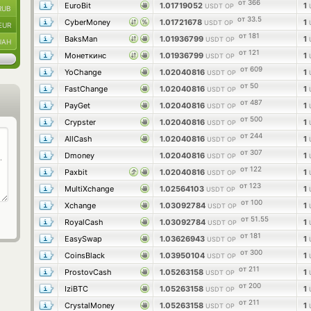
от 366
EuroBit
1.01719052
1
USDT OP
RUB
от 33.5
CyberMoney
1.01721678
1
USDT OP
EUR
от 181
BaksMan
1.01936799
1
USDT OP
UAH
от 121
Монеткинс
1.01936799
1
USDT OP
от 609
YoChange
1.02040816
1
USDT OP
от 50
FastChange
1.02040816
1
USDT OP
от 487
PayGet
1.02040816
1
USDT OP
от 500
Crypster
1.02040816
1
USDT OP
от 244
AllCash
1.02040816
1
USDT OP
от 307
Dmoney
1.02040816
1
USDT OP
от 122
Paxbit
1.02040816
1
USDT OP
от 123
MultiXchange
1.02564103
1
USDT OP
от 100
Xchange
1.03092784
1
USDT OP
от 51.55
RoyalCash
1.03092784
1
USDT OP
от 181
EasySwap
1.03626943
1
USDT OP
от 300
CoinsBlack
1.03950104
1
USDT OP
от 211
ProstovCash
1.05263158
1
USDT OP
от 200
IziBTC
1.05263158
1
USDT OP
от 211
CrystalMoney
1.05263158
1
USDT OP