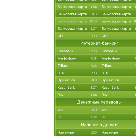
Банковская карта
Банковская карта
EUR
Банковская карта
Банковская карта
UAH
Банковская карта
Банковская карта
BYN
Банковская карта
Банковская карта
KZT
СБП
СБП
RUB
Интернет-банкинг
Сбербанк
Сбербанк
RUB
Альфа-Банк
Альфа-Банк
RUB
Т-Банк
Т-Банк
RUB
ВТБ
ВТБ
RUB
Приват 24
Приват 24
UAH
Kaspi Bank
Kaspi Bank
KZT
Revolut
Revolut
EUR
Денежные переводы
WU
WU
USD
ЗК
ЗК
RUB
Наличные деньги
Наличные
Наличные
USD