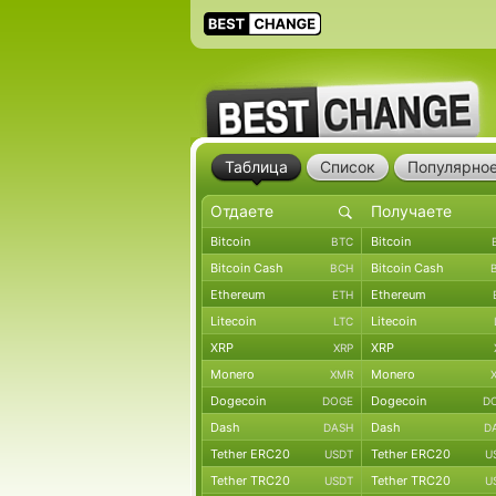
Таблица
Список
Популярно
Bitcoin
Bitcoin
BTC
Bitcoin Cash
Bitcoin Cash
BCH
Ethereum
Ethereum
ETH
Litecoin
Litecoin
LTC
XRP
XRP
XRP
Monero
Monero
XMR
Dogecoin
Dogecoin
DOGE
D
Dash
Dash
DASH
D
Tether ERC20
Tether ERC20
USDT
U
Tether TRC20
Tether TRC20
USDT
U