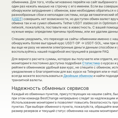
обменника. Для того, чтобы мгновенно перейти на сайт выбранног
один раз нажать мышью на строчку с его именем. Если вы совершил
обнаружили затруднения с обменом, вам необходимо обратиться к 
разнообразные сбои и неполадки системы, когда автоматический 
(USDT)
совершить нет возможности, но доступен обмен валют вруч
обмена так и не сумел обменять Tether USDT stablecoin in Optimism n
network, пожалуйста, поставьте нас в известность. С вашей пом
нужные меры: определим причины проблемы, или же удалим данный
Спешим уведомить, что переходя на сайты-обменники именно с на
→
обнаружить более выгодный курс USDT-OP
USDT-SOL, чем при о
вы еще ни разу не меняли электронные деньги данным способом и 
воспользуйтесь нашей подробной инструкцией в разделе FAQ.
Для верного расчета суммы, которую вы получаете или отдаете, и
мониторинге постоянно доступна подробная
Статистика
о курсах и
рейтинге обменников удобный вам курс, не спешите с обменом, ис
уведомление о благоприятном для вас курсе на Telegram или e-mail
всегда можете воспользоваться
Двойным обменом
и найти подход
транзитной валюты.
Надежность обменных сервисов
Каждый из обменных пунктов, присутствующих на нашем сайте, бы
при этом команда BestChange непрерывно следит за надлежащим и
Использование мониторинга позволяет повысить безопасность пр
пунктах. При выборе обменного пункта, пожалуйста, обращайте вн
размер резервов и текущий статус обменника на нашем мониторинг