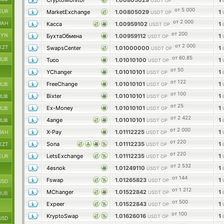
CryptoMonitor
1.00805029
1
USDT OP
от 5 000
EUR
MarketExchange
1.00805029
1
USDT OP
от 2 000
UAH
Касса
1.00959102
1
USDT OP
от 200
BYN
БухтаОбмена
1.00959112
1
USDT OP
от 2 000
KZT
SwapsCenter
1.01000000
1
USDT OP
от 60.85
RUB
Tuco
1.01010100
1
USDT OP
от 50
YChanger
1.01010101
1
USDT OP
от 122
FreeChange
1.01010101
1
RUB
USDT OP
от 100
Bixter
1.01010101
1
RUB
USDT OP
от 25
Ex-Money
1.01010101
1
RUB
USDT OP
от 2 422
4ange
1.01010101
1
RUB
USDT OP
от 2 000
X-Pay
1.01112225
1
UAH
USDT OP
от 220
Sona
1.01112235
1
KZT
USDT OP
от 220
LetsExchange
1.01112235
1
EUR
USDT OP
от 2 532
4esnok
1.01249110
1
USDT OP
от 144
Fswap
1.01265823
1
USDT OP
USD
от 1 212
MChanger
1.01522842
1
USDT OP
RUB
от 500
Expeer
1.01522843
1
USDT OP
от 100
KryptoSwap
1.01626016
1
USDT OP
USD