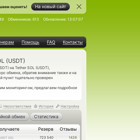
На новый сайт
шаем оценить!
49
Обменников:
613
Обновление:
13:07:07
тнерам
Помощь
FAQ
Контакты
OL (USDT)
DT) на Tether SOL (USDT),
рс обмена, обратив внимание также и на
й пункт тщательно проверен
шим мониторингом, предлагаем подробное
Несоответствие
История
Настройка
йной обмен
Статистика
олучаете
Резерв
Отзывы
723 540
1426
USDT SOL