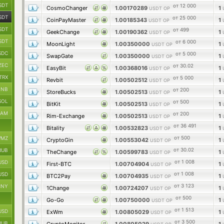
SDT
от 12 000
CosmoChanger
1.00170289
1
USDT OP
SDT
от 25 000
CoinPayMaster
1.00185343
1
USDT OP
SDT
от 499
GeekChange
1.00190362
1
USDT OP
SDT
от 6 000
MoonLight
1.00350000
1
USDT OP
SDC
от 5 000
SwapGate
1.00350000
1
USDT OP
ZEC
от 30.02
EasyBit
1.00368016
1
USDT OP
TRX
от 5 000
Revbit
1.00502512
1
USDT OP
BNB
от 200
StoreBucks
1.00502513
1
USDT OP
SOL
от 500
BitKit
1.00502513
1
USDT OP
RAM
от 200
Rim-Exchange
1.00502513
1
USDT OP
от 36 491
Bitality
1.00532823
1
USDT OP
от 500
MZ
CryptoGin
1.00553042
1
USDT OP
от 30.02
RUB
TheChange
1.00599783
1
USDT OP
от 1 008
USD
First-BTC
1.00704904
1
USDT OP
от 1 008
USD
BTC2Pay
1.00704935
1
USDT OP
от 3 123
CNY
1Change
1.00724207
1
USDT OP
от 500
Go-Go
1.00750000
1
USDT OP
от 1 513
USD
ExWm
1.00805029
1
USDT OP
от 3 500
RUB