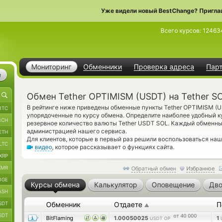
Уже видели новый BestChange? Пригла
Всего курсов:
12463
Мониторинг
Обменники
Проверка адреса
Пар
е
Обмен Tether OPTIMISM (USDT) на Tether S
В рейтинге ниже приведены обменные пункты Tether OPTIMISM (US
BTC
упорядоченные по курсу обмена. Определите наиболее удобный ку
BCH
резервное количество валюты Tether USDT SOL. Каждый обменны
администрацией нашего сервиса.
ETH
Для клиентов, которые в первый раз решили воспользоваться на
LTC
видео
, которое рассказывает о функциях сайта.
XRP
XMR
Обратный обмен
Избранное
OGE
Курсы обмена
Калькулятор
Оповещение
Дво
ASH
SDT
Обменник
Отдаете
П
▲
SDT
от 40 000
BitFlaming
1.00050025
1
USDT OP