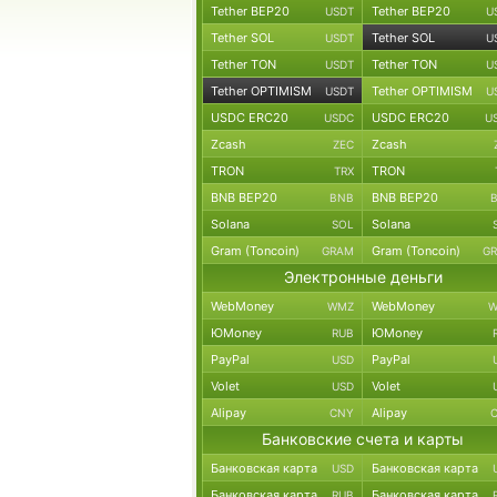
Tether BEP20
Tether BEP20
USDT
U
Tether SOL
Tether SOL
USDT
U
Tether TON
Tether TON
USDT
U
Tether OPTIMISM
Tether OPTIMISM
USDT
U
USDC ERC20
USDC ERC20
USDC
U
Zcash
Zcash
ZEC
TRON
TRON
TRX
BNB BEP20
BNB BEP20
BNB
Solana
Solana
SOL
Gram (Toncoin)
Gram (Toncoin)
GRAM
G
Электронные деньги
WebMoney
WebMoney
WMZ
W
ЮMoney
ЮMoney
RUB
PayPal
PayPal
USD
Volet
Volet
USD
Alipay
Alipay
CNY
Банковские счета и карты
Банковская карта
Банковская карта
USD
Банковская карта
Банковская карта
RUB