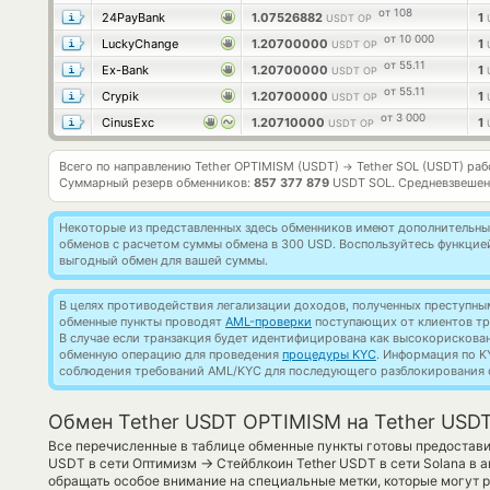
от 108
24PayBank
1.07526882
1
USDT OP
от 10 000
LuckyChange
1.20700000
1
USDT OP
от 55.11
Ex-Bank
1.20700000
1
USDT OP
от 55.11
Crypik
1.20700000
1
USDT OP
от 3 000
CinusExc
1.20710000
1
USDT OP
Всего по направлению Tether OPTIMISM (USDT)
Tether SOL (USDT) ра
→
Суммарный резерв обменников:
857 377 879
USDT SOL.
Средневзвешен
Некоторые из представленных здесь обменников имеют дополнительные
обменов с расчетом суммы обмена в 300 USD. Воспользуйтесь функци
выгодный обмен для вашей суммы.
В целях противодействия легализации доходов, полученных преступны
обменные пункты проводят
AML-проверки
поступающих от клиентов тр
В случае если транзакция будет идентифицирована как высокорискова
обменную операцию для проведения
процедуры KYC
. Информация по K
соблюдения требований AML/KYC для последующего разблокирования с
Обмен Tether USDT OPTIMISM на Tether USD
Все перечисленные в таблице обменные пункты готовы предоставит
→
USDT в сети Оптимизм
Стейблкоин Tether USDT в сети Solana в 
обращать особое внимание на специальные метки, которые могут 