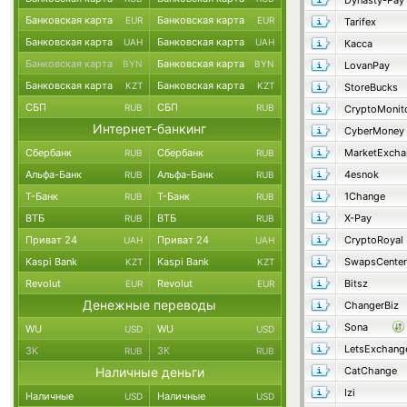
Dynasty-Pay
Банковская карта
Банковская карта
EUR
EUR
Tarifex
Банковская карта
Банковская карта
UAH
UAH
Касса
Банковская карта
Банковская карта
BYN
BYN
LovanPay
Банковская карта
Банковская карта
KZT
KZT
StoreBucks
СБП
СБП
RUB
RUB
CryptoMonit
Интернет-банкинг
CyberMoney
Сбербанк
Сбербанк
MarketExcha
RUB
RUB
Альфа-Банк
Альфа-Банк
4esnok
RUB
RUB
Т-Банк
Т-Банк
1Change
RUB
RUB
ВТБ
ВТБ
X-Pay
RUB
RUB
Приват 24
Приват 24
CryptoRoyal
UAH
UAH
Kaspi Bank
Kaspi Bank
SwapsCenter
KZT
KZT
Revolut
Revolut
Bitsz
EUR
EUR
Денежные переводы
ChangerBiz
Sona
WU
WU
USD
USD
LetsExchang
ЗК
ЗК
RUB
RUB
Наличные деньги
CatChange
Izi
Наличные
Наличные
USD
USD