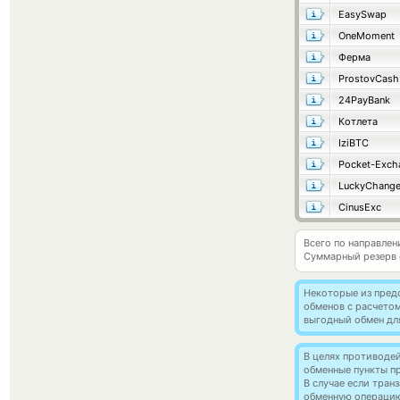
EasySwap
OneMoment
Ферма
ProstovCash
24PayBank
Котлета
IziBTC
Pocket-Exch
LuckyChang
CinusExc
Всего по направле
Суммарный резерв
Некоторые из пред
обменов с расчето
выгодный обмен дл
В целях противоде
обменные пункты п
В случае если тра
обменную операци