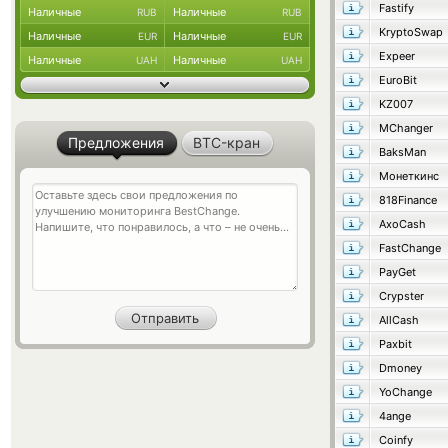
Fastify
Наличные
Наличные
RUB
RUB
KryptoSwap
Наличные
Наличные
EUR
EUR
Expeer
Наличные
Наличные
UAH
UAH
EuroBit
KZ007
MChanger
Предложения
BTC-кран
BaksMan
Монеткинс
818Finance
AxoCash
FastChange
PayGet
Crypster
AllCash
Paxbit
Dmoney
YoChange
4ange
Coinfy