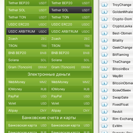
Tether BEP20
Tether BEP20
USDT
USDT
TroyChange
Tether SOL
Tether SOL
USDT
USDT
GoldenWhale
Tether TON
Tether TON
USDT
USDT
Crypto-Dom
USDC ERC20
USDC ERC20
USDC
USDC
CryptoLavka
USDC ARBITRUM
USDC ARBITRUM
USDC
USDC
Best-Obmen
Zcash
Zcash
ZEC
ZEC
Bitality
TRON
TRON
TRX
TRX
GeekChange
BNB BEP20
BNB BEP20
BNB
BNB
BitFlaming
Solana
Solana
SOL
SOL
TheChange
Gram (Toncoin)
Gram (Toncoin)
GRAM
GRAM
BitcoinBox
Электронные деньги
WayBit
WebMoney
WebMoney
WMZ
WMZ
BitcoinObme
ЮMoney
ЮMoney
RUB
RUB
ВсемОбмен
PayPal
PayPal
USD
USD
SwapGate
Volet
Volet
USD
USD
FixedFloat
Alipay
Alipay
CNY
CNY
Revbit
Банковские счета и карты
Rim-Exchan
Банковская карта
Банковская карта
USD
USD
ExWm
Банковская карта
Банковская карта
RUB
RUB