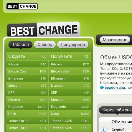
Мониторинг
Таблица
Список
Популярное
Обмен USDC
Мы представляем 
Bitcoin
Bitcoin
BTC
BTC
Tether SOL (USDT
Bitcoin Cash
Bitcoin Cash
BCH
BCH
внимание и на ре
проходят строгую
Ethereum
Ethereum
ETH
ETH
Клиентам, которы
Litecoin
Litecoin
LTC
LTC
видео-гайд
, п
XRP
XRP
XRP
XRP
Monero
Monero
XMR
XMR
Dogecoin
Dogecoin
DOGE
DOGE
Курсы обмена
Dash
Dash
DASH
DASH
Tether ERC20
Tether ERC20
USDT
USDT
Обменни
Tether TRC20
Tether TRC20
USDT
USDT
CryptoGin