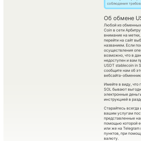
соблюдения требов
Об обмене U
Любой из обменных 
Coin в сети Арбитр
внимание на метки,
перейти на сайт вы
названием. Если по
осуществления опер
возможно, что в д
недоступен и вам пр
USDT stablecoin in
сообщите нам об э
вебсайта-обменника
Имейте в виду, что
SOL бывают выгодне
электронные деньги
инструкцией в разд
Старайтесь всегда
вашим услугам пос
представленные на
помощью которой е
или же на Telegram
пунктов, при помо
валюту.