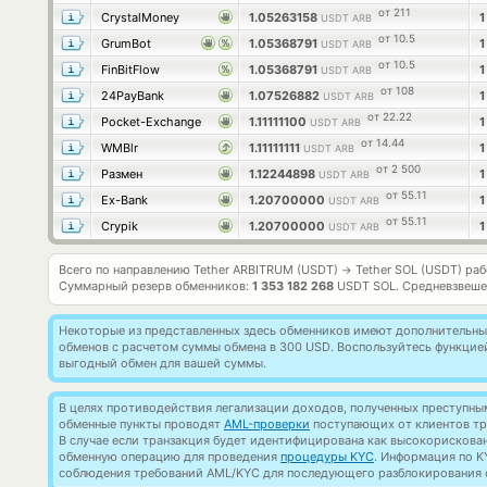
от 211
CrystalMoney
1.05263158
USDT ARB
от 10.5
GrumBot
1.05368791
USDT ARB
от 10.5
FinBitFlow
1.05368791
USDT ARB
от 108
24PayBank
1.07526882
USDT ARB
от 22.22
Pocket-Exchange
1.11111100
USDT ARB
от 14.44
WMBlr
1.11111111
USDT ARB
от 2 500
Размен
1.12244898
USDT ARB
от 55.11
Ex-Bank
1.20700000
USDT ARB
от 55.11
Crypik
1.20700000
USDT ARB
Всего по направлению Tether ARBITRUM (USDT)
Tether SOL (USDT) ра
→
Суммарный резерв обменников:
1 353 182 268
USDT SOL.
Средневзвеше
Некоторые из представленных здесь обменников имеют дополнительные
обменов с расчетом суммы обмена в 300 USD. Воспользуйтесь функци
выгодный обмен для вашей суммы.
В целях противодействия легализации доходов, полученных преступны
обменные пункты проводят
AML-проверки
поступающих от клиентов тр
В случае если транзакция будет идентифицирована как высокорискова
обменную операцию для проведения
процедуры KYC
. Информация по K
соблюдения требований AML/KYC для последующего разблокирования с