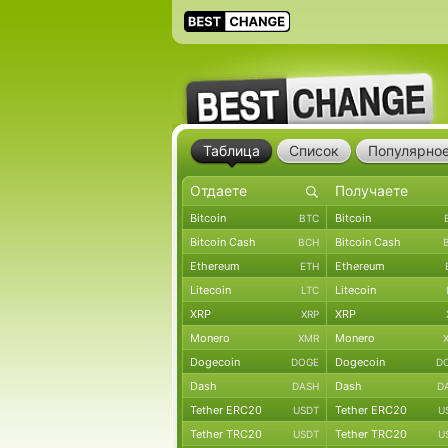
Таблица
Список
Популярно
Bitcoin
Bitcoin
BTC
Bitcoin Cash
Bitcoin Cash
BCH
Ethereum
Ethereum
ETH
Litecoin
Litecoin
LTC
XRP
XRP
XRP
Monero
Monero
XMR
Dogecoin
Dogecoin
DOGE
D
Dash
Dash
DASH
D
Tether ERC20
Tether ERC20
USDT
U
Tether TRC20
Tether TRC20
USDT
U