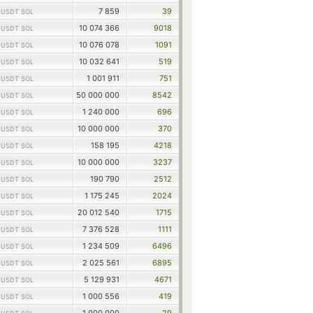
1
7 859
39
USDT SOL
1
10 074 366
9018
USDT SOL
1
10 076 078
1091
USDT SOL
1
10 032 641
519
USDT SOL
1
1 001 911
751
USDT SOL
1
50 000 000
8542
USDT SOL
1
1 240 000
696
USDT SOL
1
10 000 000
370
USDT SOL
1
158 195
4218
USDT SOL
1
10 000 000
3237
USDT SOL
1
190 790
2512
USDT SOL
1
1 175 245
2024
USDT SOL
1
20 012 540
1715
USDT SOL
1
7 376 528
1111
USDT SOL
1
1 234 509
6496
USDT SOL
1
2 025 561
6895
USDT SOL
1
5 129 931
4671
USDT SOL
1
1 000 556
419
USDT SOL