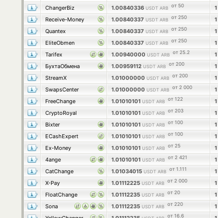
от 50
ChangerBiz
1.00840336
USDT ARB
от 250
Receive-Money
1.00840337
USDT ARB
от 250
Quantex
1.00840337
USDT ARB
от 250
EliteObmen
1.00840337
USDT ARB
от 25.2
Tarifex
1.00940000
USDT ARB
от 200
БухтаОбмена
1.00959112
USDT ARB
от 200
StreamX
1.01000000
USDT ARB
от 2 000
SwapsCenter
1.01000000
USDT ARB
от 122
FreeChange
1.01010101
USDT ARB
от 203
CryptoRoyal
1.01010101
USDT ARB
от 100
Bixter
1.01010101
USDT ARB
от 100
ECashExpert
1.01010101
USDT ARB
от 25
Ex-Money
1.01010101
USDT ARB
от 2 421
4ange
1.01010101
USDT ARB
от 1.111
CatChange
1.01034015
USDT ARB
от 2 000
X-Pay
1.01112225
USDT ARB
от 20
FloatChange
1.01112235
USDT ARB
от 220
Sona
1.01112235
USDT ARB
от 16.6