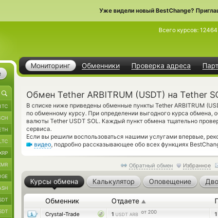
Уже видели новый BestChange? Пригла
Всего курсов:
12464
Мониторинг
Обменники
Проверка адреса
Пар
е
Обмен Tether ARBITRUM (USDT) на Tether S
В списке ниже приведены обменные пункты Tether ARBITRUM (USD
BTC
по обменному курсу. При определении выгодного курса обмена, о
BCH
валюты Tether USDT SOL. Каждый пункт обмена тщательно прове
сервиса.
ETH
Если вы решили воспользоваться нашими услугами впервые, рек
LTC
видео
, подробно рассказывающее обо всех функциях BestChan
XRP
XMR
Обратный обмен
Избранное
OGE
Курсы обмена
Калькулятор
Оповещение
Дво
ASH
SDT
Обменник
Отдаете
▲
SDT
от 200
Crystal-Trade
1
USDT ARB