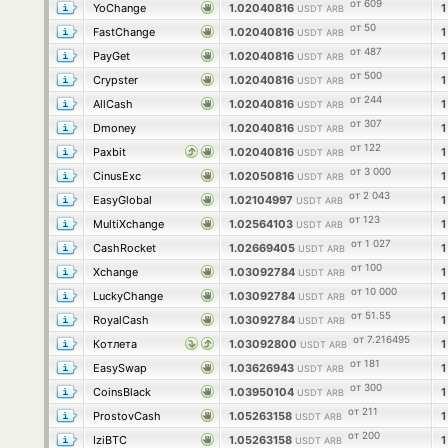
от 609
YoChange
1.02040816
USDT ARB
от 50
FastChange
1.02040816
USDT ARB
от 487
PayGet
1.02040816
USDT ARB
от 500
Crypster
1.02040816
USDT ARB
от 244
AllCash
1.02040816
USDT ARB
от 307
Dmoney
1.02040816
USDT ARB
от 122
Paxbit
1.02040816
USDT ARB
от 3 000
CinusExc
1.02050816
USDT ARB
от 2 043
EasyGlobal
1.02104997
USDT ARB
от 123
MultiXchange
1.02564103
USDT ARB
от 1 027
CashRocket
1.02669405
USDT ARB
от 100
Xchange
1.03092784
USDT ARB
от 10 000
LuckyChange
1.03092784
USDT ARB
от 51.55
RoyalCash
1.03092784
USDT ARB
от 7.216495
Котлета
1.03092800
USDT ARB
от 181
EasySwap
1.03626943
USDT ARB
от 300
CoinsBlack
1.03950104
USDT ARB
от 211
ProstovCash
1.05263158
USDT ARB
от 200
IziBTC
1.05263158
USDT ARB