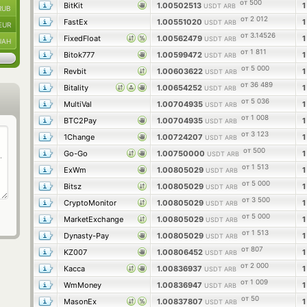
от 500
BitKit
1.00502513
USDT ARB
RUB
от 2 012
FastEx
1.00551020
USDT ARB
EUR
от 3.14526
FixedFloat
1.00562479
USDT ARB
UAH
от 1 811
Bitok777
1.00599472
USDT ARB
от 5 000
Revbit
1.00603622
USDT ARB
от 36 489
Bitality
1.00654252
USDT ARB
от 5 036
MultiVal
1.00704935
USDT ARB
от 1 008
BTC2Pay
1.00704935
USDT ARB
от 3 123
1Change
1.00724207
USDT ARB
от 500
Go-Go
1.00750000
USDT ARB
от 1 513
ExWm
1.00805029
USDT ARB
от 5 000
Bitsz
1.00805029
USDT ARB
от 3 500
CryptoMonitor
1.00805029
USDT ARB
от 5 000
MarketExchange
1.00805029
USDT ARB
от 1 513
Dynasty-Pay
1.00805029
USDT ARB
от 807
KZ007
1.00806452
USDT ARB
от 2 000
Касса
1.00836937
USDT ARB
от 1 009
WmMoney
1.00836947
USDT ARB
от 50
MasonEx
1.00837807
USDT ARB