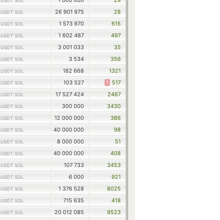
1
1 000 000
29
USDT SOL
1
26 901 975
28
USDT SOL
1
1 573 970
615
USDT SOL
1
1 602 487
497
USDT SOL
1
3 001 033
35
USDT SOL
1
3 534
356
USDT SOL
1
182 668
1321
USDT SOL
1
103 527
1
517
USDT SOL
1
17 527 424
2467
USDT SOL
1
300 000
3430
USDT SOL
1
12 000 000
386
USDT SOL
1
40 000 000
98
USDT SOL
1
8 000 000
51
USDT SOL
1
40 000 000
408
USDT SOL
1
107 733
3453
USDT SOL
1
6 000
921
USDT SOL
1
1 376 528
8025
USDT SOL
1
715 635
418
USDT SOL
1
20 012 085
9523
USDT SOL