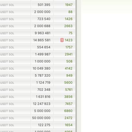
1
501 395
1947
USDT SOL
1
2 000 000
88
USDT SOL
1
723 540
1426
USDT SOL
1
2 000 688
2663
USDT SOL
1
9 963 481
75
USDT SOL
1
14 865 581
1
1423
USDT SOL
1
554 654
1757
USDT SOL
1
1 499 987
2941
USDT SOL
1
1 000 000
508
USDT SOL
1
10 049 380
4142
USDT SOL
1
5 787 320
949
USDT SOL
1
1 124 719
5600
USDT SOL
1
702 348
5761
USDT SOL
1
1 631 816
3856
USDT SOL
1
12 247 923
7457
USDT SOL
1
5 000 000
6860
USDT SOL
1
50 000 000
2472
USDT SOL
1
122 275
1654
USDT SOL