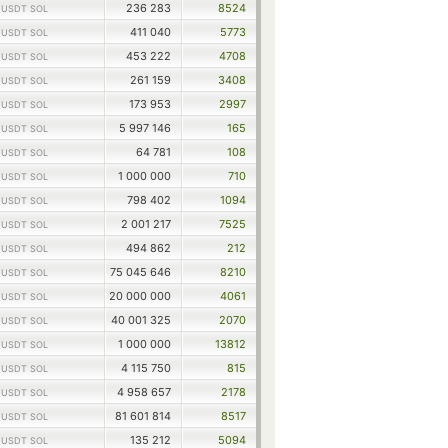
1
236 283
8524
USDT SOL
1
411 040
5773
USDT SOL
1
453 222
4708
USDT SOL
1
261 159
3408
USDT SOL
1
173 953
2997
USDT SOL
1
5 997 146
165
USDT SOL
1
64 781
108
USDT SOL
1
1 000 000
710
USDT SOL
1
798 402
1094
USDT SOL
1
2 001 217
7525
USDT SOL
1
494 862
212
USDT SOL
1
75 045 646
8210
USDT SOL
1
20 000 000
4061
USDT SOL
1
40 001 325
2070
USDT SOL
1
1 000 000
13812
USDT SOL
1
4 115 750
815
USDT SOL
1
4 958 657
2178
USDT SOL
1
81 601 814
8517
USDT SOL
1
135 212
5094
USDT SOL