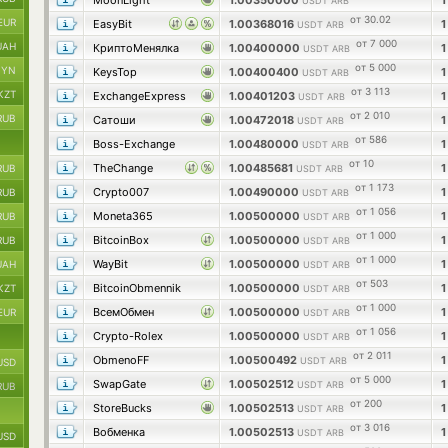
MoonLight
1.00350000
USDT ARB
от 30.02
EUR
EasyBit
1.00368016
USDT ARB
от 7 000
UAH
КриптоМенялка
1.00400000
USDT ARB
от 5 000
BYN
KeysTop
1.00400400
USDT ARB
от 3 113
KZT
ExchangeExpress
1.00401203
USDT ARB
от 2 010
RUB
Сатоши
1.00472018
USDT ARB
от 586
Boss-Exchange
1.00480000
USDT ARB
от 10
TheChange
1.00485681
RUB
USDT ARB
от 1 173
Crypto007
1.00490000
RUB
USDT ARB
от 1 056
Moneta365
1.00500000
RUB
USDT ARB
от 1 000
BitcoinBox
1.00500000
RUB
USDT ARB
от 1 000
WayBit
1.00500000
UAH
USDT ARB
от 503
BitcoinObmennik
1.00500000
KZT
USDT ARB
от 1 000
ВсемОбмен
1.00500000
EUR
USDT ARB
от 1 056
Crypto-Rolex
1.00500000
USDT ARB
от 2 011
ObmenoFF
1.00500492
USDT ARB
USD
от 5 000
SwapGate
1.00502512
USDT ARB
RUB
от 200
StoreBucks
1.00502513
USDT ARB
от 3 016
Вобменка
1.00502513
USDT ARB
USD