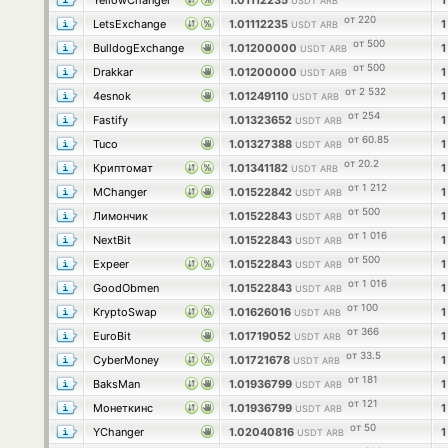
YellowChanger
1.01112235
USDT ARB
от 220
LetsExchange
1.01112235
USDT ARB
от 500
BulldogExchange
1.01200000
USDT ARB
от 500
Drakkar
1.01200000
USDT ARB
от 2 532
4esnok
1.01249110
USDT ARB
от 254
Fastify
1.01323652
USDT ARB
от 60.85
Tuco
1.01327388
USDT ARB
от 20.2
Криптомат
1.01341182
USDT ARB
от 1 212
MChanger
1.01522842
USDT ARB
от 500
Лимончик
1.01522843
USDT ARB
от 1 016
NextBit
1.01522843
USDT ARB
от 500
Expeer
1.01522843
USDT ARB
от 1 016
GoodObmen
1.01522843
USDT ARB
от 100
KryptoSwap
1.01626016
USDT ARB
от 366
EuroBit
1.01719052
USDT ARB
от 33.5
CyberMoney
1.01721678
USDT ARB
от 181
BaksMan
1.01936799
USDT ARB
от 121
Монеткинс
1.01936799
USDT ARB
от 50
YChanger
1.02040816
USDT ARB