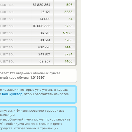
1
61 829 364
596
USDT SOL
1
16 121
2288
USDT SOL
1
14 000
54
USDT SOL
1
10 006 336
6758
USDT SOL
1
36 513
57126
USDT SOL
1
99 514
1708
USDT SOL
1
402 776
1446
USDT SOL
1
241 821
3734
USDT SOL
1
69 967
1406
USDT SOL
ботает
122
надежных обменных пункта.
нный курс обмена:
1.015397
 комиссии, которые уже учтены в курсах
ей
Калькулятор
, чтобы рассчитать наиболее
м путем, и финансированию терроризма
анзакций.
нная, обменный пункт может приостановить
YC необходима исключительно в целях
редств, отправленных в транзакции.