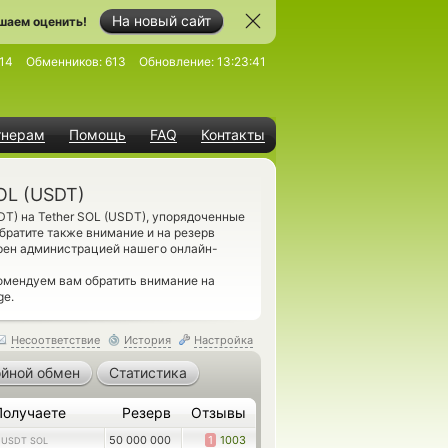
На новый сайт
шаем оценить!
14
Обменников:
613
Обновление:
13:23:41
тнерам
Помощь
FAQ
Контакты
OL (USDT)
T) на Tether SOL (USDT), упорядоченные
братите также внимание и на резерв
рен администрацией нашего онлайн-
омендуем вам обратить внимание на
ge.
Несоответствие
История
Настройка
йной обмен
Статистика
Получаете
Резерв
Отзывы
1
50 000 000
1
1003
USDT SOL