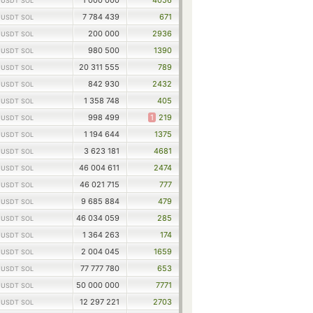
1
1 000 000
4056
USDT SOL
1
7 784 439
671
USDT SOL
1
200 000
2936
USDT SOL
1
980 500
1390
USDT SOL
1
20 311 555
789
USDT SOL
1
842 930
2432
USDT SOL
1
1 358 748
405
USDT SOL
1
998 499
1
219
USDT SOL
1
1 194 644
1375
USDT SOL
1
3 623 181
4681
USDT SOL
1
46 004 611
2474
USDT SOL
1
46 021 715
777
USDT SOL
1
9 685 884
479
USDT SOL
1
46 034 059
285
USDT SOL
1
1 364 263
174
USDT SOL
1
2 004 045
1659
USDT SOL
1
77 777 780
653
USDT SOL
1
50 000 000
7771
USDT SOL
1
12 297 221
2703
USDT SOL