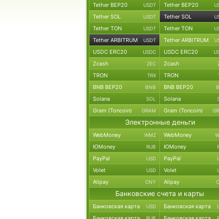
Tether BEP20
Tether BEP20
USDT
U
Tether SOL
Tether SOL
USDT
U
Tether TON
Tether TON
USDT
U
Tether ARBITRUM
Tether ARBITRUM
USDT
U
USDC ERC20
USDC ERC20
USDC
U
Zcash
Zcash
ZEC
TRON
TRON
TRX
BNB BEP20
BNB BEP20
BNB
Solana
Solana
SOL
Gram (Toncoin)
Gram (Toncoin)
GRAM
G
Электронные деньги
WebMoney
WebMoney
WMZ
W
ЮMoney
ЮMoney
RUB
PayPal
PayPal
USD
Volet
Volet
USD
Alipay
Alipay
CNY
Банковские счета и карты
Банковская карта
Банковская карта
USD
Банковская карта
Банковская карта
RUB