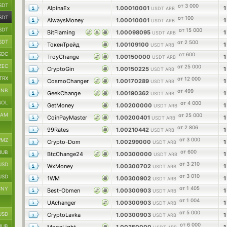
SDT
от 3 000
AlpinaEx
1.00010001
USDT ARB
SDT
от 100
AlwaysMoney
1.00010001
USDT ARB
SDT
от 15 000
BitFlaming
1.00098095
USDT ARB
SDT
от 2 500
ТокенТрейд
1.00109100
USDT ARB
SDC
от 600
TroyChange
1.00150000
USDT ARB
ZEC
от 25 000
CryptoGin
1.00150225
USDT ARB
TRX
от 12 000
CosmoChanger
1.00170289
USDT ARB
BNB
от 499
GeekChange
1.00190362
USDT ARB
SOL
от 4 000
GetMoney
1.00200000
USDT ARB
RAM
от 25 000
CoinPayMaster
1.00200401
USDT ARB
от 2 806
99Rates
1.00210442
USDT ARB
от 3 000
MZ
Crypto-Dom
1.00299000
USDT ARB
от 600
RUB
BtcChange24
1.00300000
USDT ARB
от 3 210
USD
WxMoney
1.00300702
USDT ARB
от 3 010
USD
1WM
1.00300902
USDT ARB
от 1 405
CNY
Best-Obmen
1.00300903
USDT ARB
от 1 004
UAchanger
1.00300903
USDT ARB
от 5 000
USD
CryptoLavka
1.00300903
USDT ARB
от 6 000
RUB