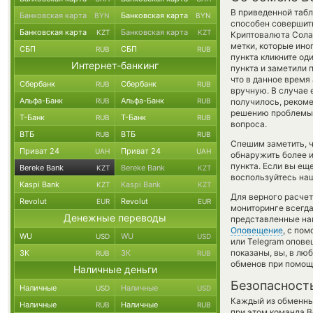
В приведенной табл
Банковская карта
Банковская карта
BYN
BYN
способен совершить
Банковская карта
Банковская карта
KZT
KZT
Криптовалюта Сола
метки, которые ино
СБП
СБП
RUB
RUB
пункта кликните од
Интернет-банкинг
пункта и заметили 
что в данное врем
Сбербанк
Сбербанк
RUB
RUB
вручную. В случае е
Альфа-Банк
Альфа-Банк
RUB
RUB
получилось, рекоме
решению проблемы с
Т-Банк
Т-Банк
RUB
RUB
вопроса.
ВТБ
ВТБ
RUB
RUB
Спешим заметить, 
Приват 24
Приват 24
UAH
UAH
обнаружить более 
пункта. Если вы ещ
Bereke Bank
Bereke Bank
KZT
KZT
воспользуйтесь наш
Kaspi Bank
Kaspi Bank
KZT
KZT
Для верного расчет
Revolut
Revolut
EUR
EUR
мониторинге всегд
Денежные переводы
представленные на
Оповещение
, с по
WU
WU
USD
USD
или Telegram опове
показаны, вы, в лю
ЗК
ЗК
RUB
RUB
обменов при помощ
Наличные деньги
Безопасност
Наличные
Наличные
USD
USD
Каждый из обменны
Наличные
Наличные
RUB
RUB
при этом команда 