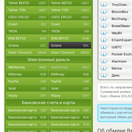
Tether BEP20
Tether BEP20
USDT
USDT
TroyChange
Tether TON
Tether TON
USDT
USDT
BitcoinBox
USDC ERC20
USDC ERC20
USDC
USDC
BtcChange24
Zcash
Zcash
ZEC
ZEC
ВсемОбмен
TRON
TRON
TRX
TRX
WayBit
BNB BEP20
BNB BEP20
BNB
BNB
ECashExpert
Solana
Solana
SOL
SOL
IziBTC
Gram (Toncoin)
Gram (Toncoin)
GRAM
GRAM
Pocket-Exch
Электронные деньги
Альткоин
WebMoney
WebMoney
WMZ
WMZ
Метка
ЮMoney
ЮMoney
RUB
RUB
Депо
PayPal
PayPal
USD
USD
Всего по направлен
Volet
Volet
USD
USD
Суммарный резерв
Alipay
Alipay
CNY
CNY
Курс обмена
SOL/K
Банковские счета и карты
Некоторые из пред
Банковская карта
Банковская карта
USD
USD
обменов с расчето
выгодный обмен дл
Банковская карта
Банковская карта
RUB
RUB
Банковская карта
Банковская карта
EUR
EUR
Об обмене Be
Банковская карта
Банковская карта
UAH
UAH