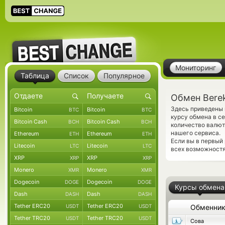
Мониторинг
Таблица
Список
Популярное
Обмен Berek
Здесь приведены 
Bitcoin
Bitcoin
BTC
BTC
курсу обмена в се
Bitcoin Cash
Bitcoin Cash
BCH
BCH
количество валют
нашего сервиса.
Ethereum
Ethereum
ETH
ETH
Если вы в первый
Litecoin
Litecoin
LTC
LTC
всех возможностя
XRP
XRP
XRP
XRP
Monero
Monero
XMR
XMR
Dogecoin
Dogecoin
DOGE
DOGE
Курсы обмена
Dash
Dash
DASH
DASH
Tether ERC20
Tether ERC20
USDT
USDT
Обменни
Tether TRC20
Tether TRC20
USDT
USDT
Сова