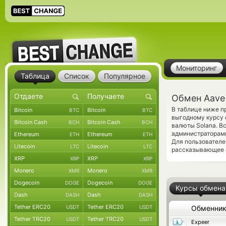
Мониторинг
Таблица
Список
Популярное
Обмен Aave 
В таблице ниже п
Bitcoin
Bitcoin
BTC
BTC
выгодному курсу 
Bitcoin Cash
Bitcoin Cash
BCH
BCH
валюты Solana. В
администраторам
Ethereum
Ethereum
ETH
ETH
Для пользователе
Litecoin
Litecoin
LTC
LTC
рассказывающее о
XRP
XRP
XRP
XRP
Monero
Monero
XMR
XMR
Dogecoin
Dogecoin
DOGE
DOGE
Курсы обмена
Dash
Dash
DASH
DASH
Tether ERC20
Tether ERC20
USDT
USDT
Обменни
Tether TRC20
Tether TRC20
USDT
USDT
Expeer