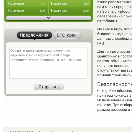
этапе работы сайт
Наличные
Наличные
EUR
EUR
вам могут предложи
Наличные
Наличные
UAH
UAH
на Solana cryptocu
своевременно прин
из таблицы.
Имейте в виду, что
бывают выгоднее, ч
Предложения
BTC-кран
данным способом и 
FAQ.
Для точного расчет
мониторинге посто
сайтов-обменников 
получите оповещени
отсутствуют, вы в
помощи транзитной
Безопасност
Каждый из обменны
при этом команда 
Использование мон
пунктах. При выбор
размер резервов и 