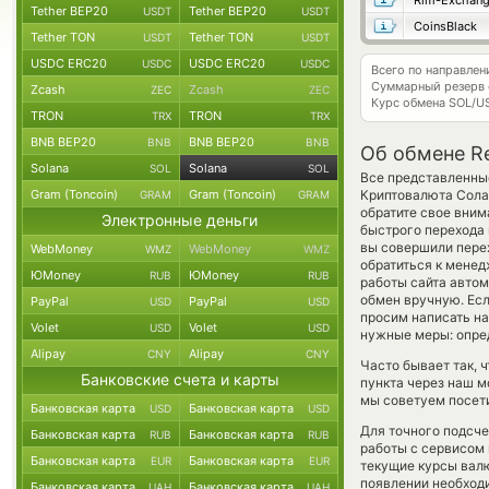
Rim-Exchan
Tether BEP20
Tether BEP20
USDT
USDT
CoinsBlack
Tether TON
Tether TON
USDT
USDT
USDC ERC20
USDC ERC20
USDC
USDC
Всего по направлен
Суммарный резерв
Zcash
Zcash
ZEC
ZEC
Курс обмена
SOL/U
TRON
TRON
TRX
TRX
BNB BEP20
BNB BEP20
BNB
BNB
Об обмене Re
Solana
Solana
SOL
SOL
Все представленные
Gram (Toncoin)
Gram (Toncoin)
Криптовалюта Сола
GRAM
GRAM
обратите свое вним
Электронные деньги
быстрого перехода 
вы совершили перех
WebMoney
WebMoney
WMZ
WMZ
обратиться к менед
ЮMoney
ЮMoney
RUB
RUB
работы сайта авто
обмен вручную. Если
PayPal
PayPal
USD
USD
просим написать н
Volet
Volet
USD
USD
нужные меры: опре
Alipay
Alipay
CNY
CNY
Часто бывает так, ч
Банковские счета и карты
пункта через наш м
мы советуем посети
Банковская карта
Банковская карта
USD
USD
Для точного подсче
Банковская карта
Банковская карта
RUB
RUB
работы с сервисом 
Банковская карта
Банковская карта
EUR
EUR
текущие курсы вал
появлении необходи
Банковская карта
Банковская карта
UAH
UAH