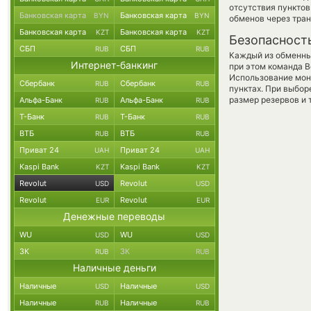
отсутствия пункто
Банковская карта
Банковская карта
BYN
BYN
обменов через тра
Банковская карта
Банковская карта
KZT
KZT
Безопасност
СБП
СБП
RUB
RUB
Каждый из обменны
Интернет-банкинг
при этом команда 
Использование мон
Сбербанк
Сбербанк
RUB
RUB
пунктах. При выбор
размер резервов и 
Альфа-Банк
Альфа-Банк
RUB
RUB
Т-Банк
Т-Банк
RUB
RUB
ВТБ
ВТБ
RUB
RUB
Приват 24
Приват 24
UAH
UAH
Kaspi Bank
Kaspi Bank
KZT
KZT
Revolut
Revolut
USD
USD
Revolut
Revolut
EUR
EUR
Денежные переводы
WU
WU
USD
USD
ЗК
ЗК
RUB
RUB
Наличные деньги
Наличные
Наличные
USD
USD
Наличные
Наличные
RUB
RUB