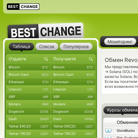
Мониторинг
Таблица
Список
Популярное
Обмен Revol
Мы представляем 
Bitcoin
Bitcoin
BTC
BTC
→
Solana (SOL) п
Bitcoin Cash
Bitcoin Cash
BCH
BCH
валюты Solana. В
Если вы посетили
Ethereum
Ethereum
ETH
ETH
всех возможностя
Litecoin
Litecoin
LTC
LTC
XRP
XRP
XRP
XRP
Monero
Monero
XMR
XMR
Курсы обмена
Dogecoin
Dogecoin
DOGE
DOGE
Dash
Dash
DASH
DASH
Обменни
Tether ERC20
Tether ERC20
USDT
USDT
StoreBucks
Tether TRC20
Tether TRC20
USDT
USDT