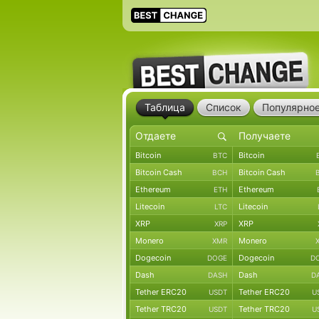
Таблица
Список
Популярно
Bitcoin
Bitcoin
BTC
Bitcoin Cash
Bitcoin Cash
BCH
Ethereum
Ethereum
ETH
Litecoin
Litecoin
LTC
XRP
XRP
XRP
Monero
Monero
XMR
Dogecoin
Dogecoin
DOGE
D
Dash
Dash
DASH
D
Tether ERC20
Tether ERC20
USDT
U
Tether TRC20
Tether TRC20
USDT
U