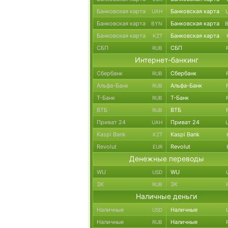
Банковская карта
Банковская карта
UAH
Банковская карта
Банковская карта
BYN
Банковская карта
Банковская карта
KZT
СБП
СБП
RUB
Интернет-банкинг
Сбербанк
Сбербанк
RUB
Альфа-Банк
Альфа-Банк
RUB
Т-Банк
Т-Банк
RUB
ВТБ
ВТБ
RUB
Приват 24
Приват 24
UAH
Kaspi Bank
Kaspi Bank
KZT
Revolut
Revolut
EUR
Денежные переводы
WU
WU
USD
ЗК
ЗК
RUB
Наличные деньги
Наличные
Наличные
USD
Наличные
Наличные
RUB