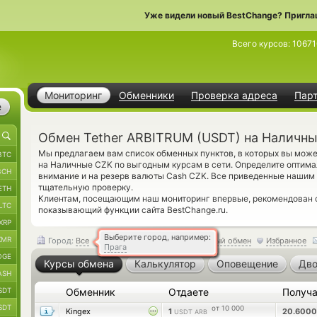
Уже видели новый BestChange? Пригла
Всего курсов:
10671
Мониторинг
Обменники
Проверка адреса
Пар
е
Обмен Tether ARBITRUM (USDT) на Наличн
Мы предлагаем вам список обменных пунктов, в которых вы мож
BTC
на Наличные CZK по выгодным курсам в сети. Определите оптима
BCH
внимание и на резерв валюты Cash CZK. Все приведенные нашим
тщательную проверку.
ETH
Клиентам, посещающим наш мониторинг впервые, рекомендован
LTC
показывающий функции сайта BestChange.ru.
XRP
Выберите город, например:
XMR
Город:
Все
Обратный обмен
Избранное
Прага
OGE
Курсы обмена
Калькулятор
Оповещение
Дво
ASH
SDT
Обменник
Отдаете
Получ
SDT
от 10 000
Kingex
1
20.600
USDT ARB