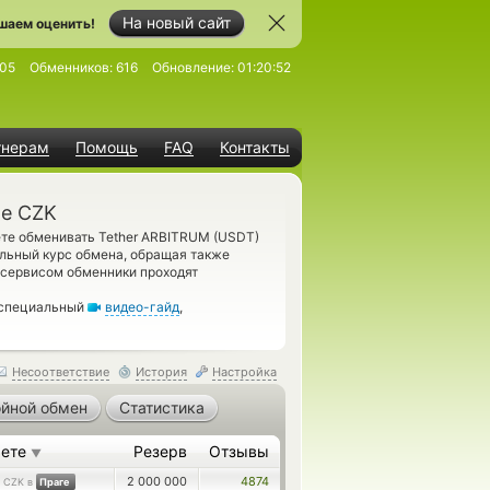
На новый сайт
шаем оценить!
05
Обменников:
616
Обновление:
01:20:52
тнерам
Помощь
FAQ
Контакты
ые CZK
ете обменивать Tether ARBITRUM (USDT)
льный курс обмена, обращая также
 сервисом обменники проходят
 специальный
видео-гайд
,
Несоответствие
История
Настройка
йной обмен
Статистика
аете
Резерв
Отзывы
▼
0
2 000 000
4874
CZK в
Праге