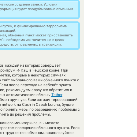
а после создания заявки. Условия
информация будет продублирована обменным
м путем, и финансированию терроризма
анзакций.
нная, обменный пункт может приостановить
YC необходима исключительно в целях
редств, отправленных в транзакции.
ов, каждый из которых совершает
→
 Арбитрум
Кэш в чешской кроне. При
етки, которые в некоторых случаях
а сайт выбранного вами обменного пункта с
Если после перехода на вебсайт пункта
и, рекомендуем сразу же обратиться к
мент автоматические обмены
Tether
бмен вручную. Если же заинтересовавший
m network на Cash in Czech koruna, будьте
нно принять меры по разрешению проблемы с
тинга до решения проблемы.
 нашего мониторинга, вы можете
простом посещении обменного пункта. Если
ают трудности с обменом, воспользуйтесь