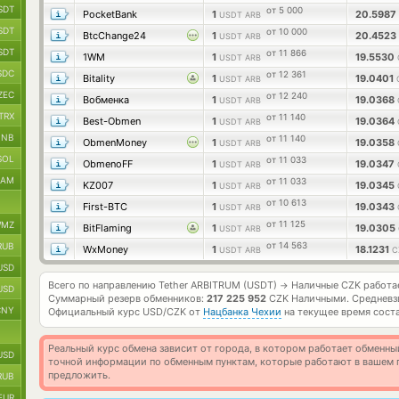
SDT
от 5 000
PocketBank
1
20.5987
USDT ARB
SDT
от 10 000
BtcChange24
1
20.4523
USDT ARB
SDT
от 11 866
1WM
1
19.5530
USDT ARB
SDC
от 12 361
Bitality
1
19.0401
USDT ARB
ZEC
от 12 240
Вобменка
1
19.0368
USDT ARB
TRX
от 11 140
Best-Obmen
1
19.0364
USDT ARB
BNB
от 11 140
ObmenMoney
1
19.0358
USDT ARB
SOL
от 11 033
ObmenoFF
1
19.0347
USDT ARB
RAM
от 11 033
KZ007
1
19.0345
USDT ARB
от 10 613
First-BTC
1
19.0343
USDT ARB
от 11 125
MZ
BitFlaming
1
19.0305
USDT ARB
от 14 563
RUB
WxMoney
1
18.1231
USDT ARB
C
USD
Всего по направлению Tether ARBITRUM (USDT)
Наличные CZK работа
→
USD
Суммарный резерв обменников:
217 225 952
CZK Наличными.
Средневз
CNY
Официальный курс
USD/CZK
от
Нацбанка Чехии
на текущее время сост
Реальный курс обмена зависит от города, в котором работает обменны
USD
точной информации по обменным пунктам, которые работают в вашем г
предложить.
RUB
EUR