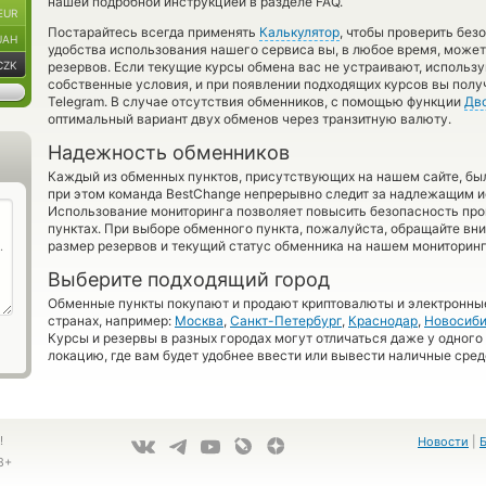
нашей подробной инструкцией в разделе FAQ.
EUR
Постарайтесь всегда применять
Калькулятор
, чтобы проверить бе
UAH
удобства использования нашего сервиса вы, в любое время, может
CZK
резервов. Если текущие курсы обмена вас не устраивают, использ
собственные условия, и при появлении подходящих курсов вы получ
Telegram. В случае отсутствия обменников, с помощью функции
Дв
оптимальный вариант двух обменов через транзитную валюту.
Надежность обменников
Каждый из обменных пунктов, присутствующих на нашем сайте, бы
при этом команда BestChange непрерывно следит за надлежащим и
Использование мониторинга позволяет повысить безопасность пр
пунктах. При выборе обменного пункта, пожалуйста, обращайте вн
размер резервов и текущий статус обменника на нашем мониторинг
Выберите подходящий город
Обменные пункты покупают и продают криптовалюты и электронные
странах, например:
Москва
,
Санкт-Петербург
,
Краснодар
,
Новосиби
Курсы и резервы в разных городах могут отличаться даже у одного
локацию, где вам будет удобнее ввести или вывести наличные сред
!
Новости
|
8+