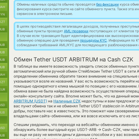
Обмены наличных средств обычно проводятся
без фиксации
курса обмен
UAH
фиксирования курса смотрите на сайте обменного пункта. Также эта 
сервисом в электронном письме.
BYN
KZT
В целях противодействия легализации доходов, полученных преступны
RUB
обменные пункты проводят
AML-проверки
поступающих от клиентов тр
В случае если транзакция будет идентифицирована как высокорискова
обменную операцию для проведения
процедуры KYC
. Информация по K
RUB
соблюдения требований AML/KYC для последующего разблокирования с
RUB
Обмен Tether USDT ARBITRUM на Cash CZK
RUB
В таблице вы имеете возможность увидеть список обменных пункт
RUB
автоматический или ручной обмен Стейблкоин Tether USDT в сети
UAH
определении обменника обратите также внимание на специальные м
указываются возле их названий. У вас есть возможность перейти н
KZT
помощью однократного клика мышкой по позиции с его названием. 
EUR
обмена вами не была найдена возможность осуществления операци
онлайн-консультанту сайта. Вполне может быть, что на данный мо
ARBITRUM (USDT)
на
Наличные CZK
недоступны и вам предложат о
USD
вас пункт обмена так и не обменял Tether USDT stablecoin in Arbitru
добры, поставьте нас в известность. Это поможет нам своевреме
RUB
владельцами сайта-обменника, или же вовсе исключить его из лис
Спешим уведомить, что переходя на вебсайты-обменники именно с
USD
→
обнаружить более выгодный курс USDT-ARB
Cash-CZK, чем при 
вы еще ни разу не меняли деньги данным способом и у вас возник
RUB