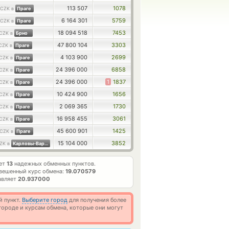
113 507
1078
CZK в
Праге
6 164 301
5759
CZK в
Праге
18 094 518
7453
CZK в
Брно
47 800 104
3303
CZK в
Праге
4 103 900
2699
CZK в
Праге
24 396 000
6858
CZK в
Праге
24 396 000
1
1837
CZK в
Праге
10 424 900
1656
CZK в
Праге
2 069 365
1730
CZK в
Праге
16 958 455
3061
CZK в
Праге
45 600 901
1425
CZK в
Праге
15 104 000
3852
ZK в
Карловы-Варах
ет
13
надежных обменных пунктов.
вешенный курс обмена:
19.070579
авляет
20.937000
й пункт.
Выберите город
для получения более
ороде и курсам обмена, которые они могут