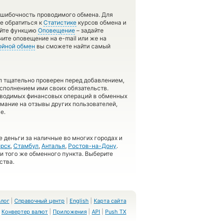
зошибочность проводимого обмена. Для
е обратиться к
Статистике
курсов обмена и
уйте функцию
Оповещение
– задайте
ите оповещение на e-mail или же на
ойной обмен
вы сможете найти самый
л тщательно проверен перед добавлением,
сполнением ими своих обязательств.
оводимых финансовых операций в обменных
имание на отзывы других пользователей,
е.
 деньги за наличные во многих городах и
рск
,
Стамбул
,
Анталья
,
Ростов-на-Дону
.
 и того же обменного пункта. Выберите
ства.
Блог
|
Справочный центр
|
English
|
Карта сайта
Конвертер валют
|
Приложения
|
API
|
Push TX