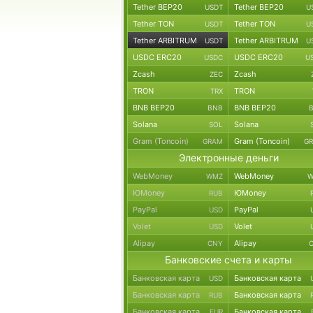
Tether BEP20
Tether BEP20
USDT
U
Tether TON
Tether TON
USDT
U
Tether ARBITRUM
Tether ARBITRUM
USDT
U
USDC ERC20
USDC ERC20
USDC
U
Zcash
Zcash
ZEC
TRON
TRON
TRX
BNB BEP20
BNB BEP20
BNB
Solana
Solana
SOL
Gram (Toncoin)
Gram (Toncoin)
GRAM
G
Электронные деньги
WebMoney
WebMoney
WMZ
W
ЮMoney
ЮMoney
RUB
PayPal
PayPal
USD
Volet
Volet
USD
Alipay
Alipay
CNY
Банковские счета и карты
Банковская карта
Банковская карта
USD
Банковская карта
Банковская карта
RUB
Банковская карта
Банковская карта
EUR