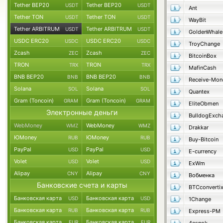
Tether BEP20
Tether BEP20
USDT
USDT
Ant
Tether TON
Tether TON
USDT
USDT
WayBit
Tether ARBITRUM
Tether ARBITRUM
USDT
USDT
GoldenWhale
USDC ERC20
USDC ERC20
USDC
USDC
TroyChange
Zcash
Zcash
ZEC
ZEC
BitcoinBox
TRON
TRON
TRX
TRX
MafinCash
BNB BEP20
BNB BEP20
BNB
BNB
Receive-Mon
Solana
Solana
SOL
SOL
Quantex
Gram (Toncoin)
Gram (Toncoin)
GRAM
GRAM
EliteObmen
Электронные деньги
BulldogExch
WebMoney
WebMoney
WMZ
WMZ
Drakkar
ЮMoney
ЮMoney
RUB
RUB
Buy-Bitcoin
PayPal
PayPal
USD
USD
E-currency
Volet
Volet
USD
USD
ExWm
Alipay
Alipay
CNY
CNY
Вобменка
Банковские счета и карты
BTCconverti
Банковская карта
Банковская карта
USD
USD
1Change
Банковская карта
Банковская карта
RUB
RUB
Express-PM
Банковская карта
Банковская карта
EUR
EUR