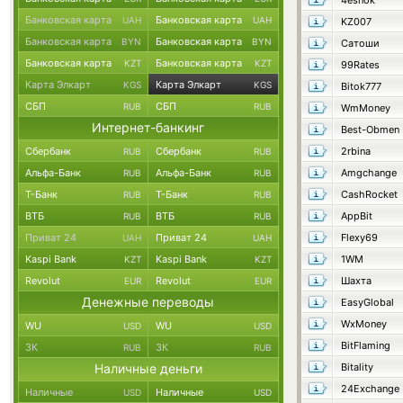
4esnok
Банковская карта
Банковская карта
UAH
UAH
KZ007
Банковская карта
Банковская карта
BYN
BYN
Сатоши
Банковская карта
Банковская карта
KZT
KZT
99Rates
Карта Элкарт
Карта Элкарт
KGS
KGS
Bitok777
СБП
СБП
RUB
RUB
WmMoney
Интернет-банкинг
Best-Obmen
Сбербанк
Сбербанк
2rbina
RUB
RUB
Альфа-Банк
Альфа-Банк
Amgchange
RUB
RUB
Т-Банк
Т-Банк
CashRocket
RUB
RUB
ВТБ
ВТБ
AppBit
RUB
RUB
Приват 24
Приват 24
Flexy69
UAH
UAH
Kaspi Bank
Kaspi Bank
1WM
KZT
KZT
Revolut
Revolut
Шахта
EUR
EUR
Денежные переводы
EasyGlobal
WxMoney
WU
WU
USD
USD
BitFlaming
ЗК
ЗК
RUB
RUB
Наличные деньги
Bitality
24Exchange
Наличные
Наличные
USD
USD