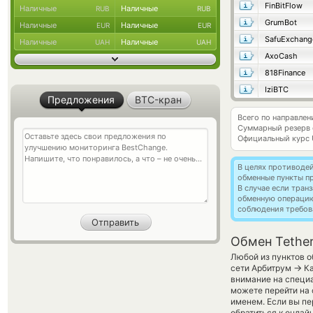
FinBitFlow
Наличные
Наличные
RUB
RUB
GrumBot
Наличные
Наличные
EUR
EUR
SafuExchang
Наличные
Наличные
UAH
UAH
AxoCash
818Finance
IziBTC
Предложения
BTC-кран
Всего по направле
Суммарный резерв
Официальный курс
В целях противоде
обменные пункты п
В случае если тра
обменную операци
соблюдения требов
Обмен Tether
Любой из пунктов о
→
сети Арбитрум
Ка
внимание на специ
можете перейти на 
именем. Если вы пе
обратиться к онлай