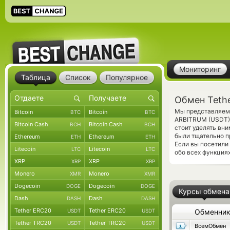
Мониторинг
Таблица
Список
Популярное
Обмен Teth
Мы представляем 
Bitcoin
Bitcoin
BTC
BTC
ARBITRUM (USDT
Bitcoin Cash
Bitcoin Cash
BCH
BCH
стоит уделять вни
были тщательно п
Ethereum
Ethereum
ETH
ETH
Если вы посетили
Litecoin
Litecoin
LTC
LTC
обо всех функциях
XRP
XRP
XRP
XRP
Monero
Monero
XMR
XMR
Dogecoin
Dogecoin
DOGE
DOGE
Курсы обмена
Dash
Dash
DASH
DASH
Tether ERC20
Tether ERC20
USDT
USDT
Обменни
Tether TRC20
Tether TRC20
USDT
USDT
ВсемОбмен