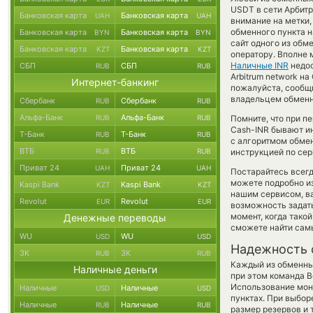
USDT в сети Арбит
Банковская карта
Банковская карта
UAH
UAH
внимание на метки,
обменного пункта н
Банковская карта
Банковская карта
BYN
BYN
сайт одного из обм
Банковская карта
Банковская карта
KZT
KZT
оператору. Вполне 
Наличные INR
недос
СБП
СБП
RUB
RUB
Arbitrum network на
Интернет-банкинг
пожалуйста, сообщ
владельцем обменни
Сбербанк
Сбербанк
RUB
RUB
Альфа-Банк
Альфа-Банк
RUB
RUB
Помните, что при п
Cash-INR бывают ин
Т-Банк
Т-Банк
RUB
RUB
с алгоритмом обмен
ВТБ
ВТБ
RUB
RUB
инструкцией по сер
Приват 24
Приват 24
UAH
UAH
Постарайтесь всег
можете подробно и
Kaspi Bank
Kaspi Bank
KZT
KZT
нашим сервисом, в
Revolut
Revolut
EUR
EUR
возможность задать
момент, когда тако
Денежные переводы
сможете найти сам
WU
WU
USD
USD
Надежность 
ЗК
ЗК
RUB
RUB
Каждый из обменны
Наличные деньги
при этом команда 
Использование мон
Наличные
Наличные
USD
USD
пунктах. При выбор
Наличные
Наличные
RUB
RUB
размер резервов и 