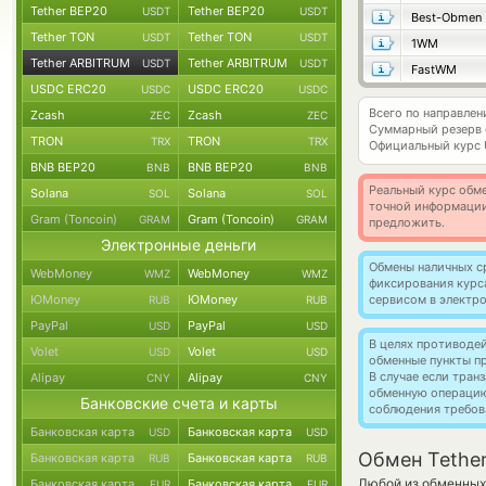
Tether BEP20
Tether BEP20
USDT
USDT
Best-Obmen
Tether TON
Tether TON
USDT
USDT
1WM
Tether ARBITRUM
Tether ARBITRUM
USDT
USDT
FastWM
USDC ERC20
USDC ERC20
USDC
USDC
Всего по направле
Zcash
Zcash
ZEC
ZEC
Суммарный резерв
TRON
TRON
TRX
TRX
Официальный курс
BNB BEP20
BNB BEP20
BNB
BNB
Реальный курс обме
Solana
Solana
SOL
SOL
точной информации
Gram (Toncoin)
Gram (Toncoin)
GRAM
GRAM
предложить.
Электронные деньги
Обмены наличных с
WebMoney
WebMoney
WMZ
WMZ
фиксирования курс
ЮMoney
ЮMoney
сервисом в электр
RUB
RUB
PayPal
PayPal
USD
USD
В целях противоде
Volet
Volet
USD
USD
обменные пункты п
В случае если тра
Alipay
Alipay
CNY
CNY
обменную операци
Банковские счета и карты
соблюдения требов
Банковская карта
Банковская карта
USD
USD
Обмен Tethe
Банковская карта
Банковская карта
RUB
RUB
Любой из обменных 
Банковская карта
Банковская карта
EUR
EUR