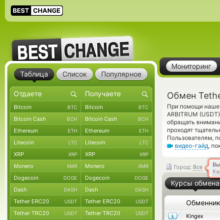
Мониторинг
Таблица
Список
Популярное
Обмен Teth
При помощи нашег
Bitcoin
Bitcoin
BTC
BTC
ARBITRUM (USDT) 
Bitcoin Cash
Bitcoin Cash
BCH
BCH
обращать внимани
проходят тщатель
Ethereum
Ethereum
ETH
ETH
Пользователям, п
Litecoin
Litecoin
LTC
LTC
видео-гайд
, п
XRP
XRP
XRP
XRP
Вы
Monero
Monero
XMR
XMR
Город:
Все
Ка
Dogecoin
Dogecoin
DOGE
DOGE
Курсы обмена
Dash
Dash
DASH
DASH
Tether ERC20
Tether ERC20
USDT
USDT
Обменни
Tether TRC20
Tether TRC20
USDT
USDT
Kingex