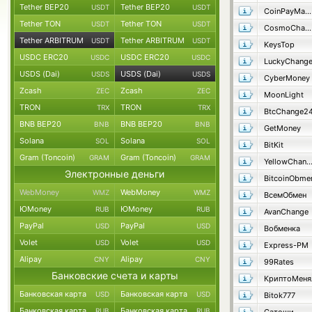
Tether BEP20
Tether BEP20
USDT
USDT
CoinPayMaster
Tether TON
Tether TON
USDT
USDT
CosmoChanger
Tether ARBITRUM
Tether ARBITRUM
USDT
USDT
KeysTop
USDC ERC20
USDC ERC20
USDC
USDC
LuckyChang
USDS (Dai)
USDS (Dai)
USDS
USDS
CyberMoney
Zcash
Zcash
ZEC
ZEC
MoonLight
TRON
TRON
TRX
TRX
BtcChange2
BNB BEP20
BNB BEP20
BNB
BNB
GetMoney
Solana
Solana
SOL
SOL
BitKit
Gram (Toncoin)
Gram (Toncoin)
GRAM
GRAM
YellowChang
Электронные деньги
BitcoinObme
WebMoney
WebMoney
WMZ
WMZ
ВсемОбмен
ЮMoney
ЮMoney
RUB
RUB
AvanChange
PayPal
PayPal
USD
USD
Вобменка
Volet
Volet
USD
USD
Express-PM
Alipay
Alipay
CNY
CNY
99Rates
Банковские счета и карты
КриптоМеня
Банковская карта
Банковская карта
USD
USD
Bitok777
Банковская карта
Банковская карта
RUB
RUB