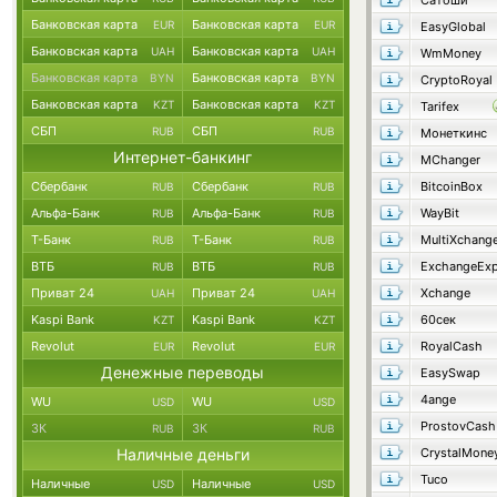
Сатоши
Банковская карта
Банковская карта
EUR
EUR
EasyGlobal
Банковская карта
Банковская карта
UAH
UAH
WmMoney
Банковская карта
Банковская карта
BYN
BYN
CryptoRoyal
Банковская карта
Банковская карта
KZT
KZT
Tarifex
СБП
СБП
RUB
RUB
Монеткинс
Интернет-банкинг
MChanger
Сбербанк
Сбербанк
BitcoinBox
RUB
RUB
Альфа-Банк
Альфа-Банк
WayBit
RUB
RUB
Т-Банк
Т-Банк
MultiXchang
RUB
RUB
ВТБ
ВТБ
RUB
RUB
Приват 24
Приват 24
Xchange
UAH
UAH
Kaspi Bank
Kaspi Bank
60сек
KZT
KZT
Revolut
Revolut
RoyalCash
EUR
EUR
Денежные переводы
EasySwap
4ange
WU
WU
USD
USD
ProstovCash
ЗК
ЗК
RUB
RUB
Наличные деньги
CrystalMone
Tuco
Наличные
Наличные
USD
USD