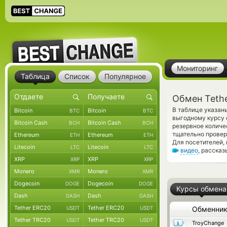
Мониторинг
Таблица
Список
Популярное
Обмен Tethe
В таблице указан
Bitcoin
Bitcoin
BTC
BTC
выгодному курсу 
Bitcoin Cash
Bitcoin Cash
BCH
BCH
резервное количе
тщательно прове
Ethereum
Ethereum
ETH
ETH
Для посетителей,
Litecoin
Litecoin
LTC
LTC
видео
, расска
XRP
XRP
XRP
XRP
Monero
Monero
XMR
XMR
Dogecoin
Dogecoin
DOGE
DOGE
Курсы обмена
Dash
Dash
DASH
DASH
Tether ERC20
Tether ERC20
USDT
USDT
Обменни
Tether TRC20
Tether TRC20
USDT
USDT
TroyChange