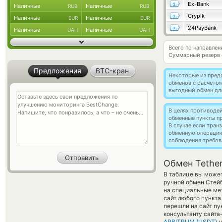
Ex-Bank
Наличные
Наличные
RUB
RUB
Crypik
Наличные
Наличные
EUR
EUR
24PayBank
Наличные
Наличные
UAH
UAH
Всего по направле
Суммарный резерв
Предложения
BTC-кран
Некоторые из пред
обменов с расчето
выгодный обмен дл
В целях противоде
обменные пункты п
В случае если тра
обменную операци
соблюдения требов
Обмен Tethe
В таблице вы может
ручной обмен Стейб
на специальные мет
сайт любого пункта
перешли на сайт пу
консультанту сайта
ARBITRUM (USDT)
н