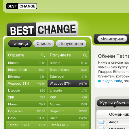
Мониторинг
Таблица
Список
Популярное
Обмен Teth
Ниже в списке пр
Bitcoin
Bitcoin
BTC
BTC
обменному курсу.
Bitcoin Cash
Bitcoin Cash
BCH
BCH
Wrapped Ethereum
Клиентам, которы
Ethereum
Ethereum
ETH
ETH
видео-гайд
, п
Wrapped ETH
Wrapped ETH
WETH
WETH
Litecoin
Litecoin
LTC
LTC
XRP
XRP
XRP
XRP
Курсы обмена
Monero
Monero
XMR
XMR
Dogecoin
Dogecoin
DOGE
DOGE
Обменни
Dash
Dash
DASH
DASH
4ange
Tether ERC20
Tether ERC20
USDT
USDT