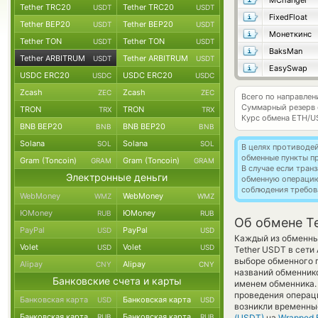
MChanger
Tether TRC20
Tether TRC20
USDT
USDT
FixedFloat
Tether BEP20
Tether BEP20
USDT
USDT
Монеткинс
Tether TON
Tether TON
USDT
USDT
BaksMan
Tether ARBITRUM
Tether ARBITRUM
USDT
USDT
EasySwap
USDC ERC20
USDC ERC20
USDC
USDC
Zcash
Zcash
ZEC
ZEC
Всего по направле
Суммарный резерв
TRON
TRON
TRX
TRX
Курс обмена
ETH/U
BNB BEP20
BNB BEP20
BNB
BNB
Solana
Solana
SOL
SOL
В целях противоде
обменные пункты п
Gram (Toncoin)
Gram (Toncoin)
GRAM
GRAM
В случае если тра
Электронные деньги
обменную операци
соблюдения требов
WebMoney
WebMoney
WMZ
WMZ
ЮMoney
ЮMoney
RUB
RUB
Об обмене T
PayPal
PayPal
USD
USD
Каждый из обменных
Volet
Volet
USD
USD
Tether USDT в сети
выборе обменного п
Alipay
Alipay
CNY
CNY
названий обменнико
Банковские счета и карты
именем обменника. 
проведения операци
Банковская карта
Банковская карта
USD
USD
возникли временные
Банковская карта
Банковская карта
RUB
RUB
(USDT)
на
Wrapped 