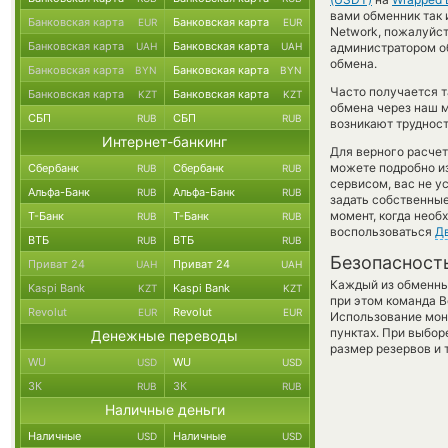
вами обменник так и
Банковская карта
Банковская карта
EUR
EUR
Network, пожалуйс
Банковская карта
Банковская карта
UAH
UAH
администратором об
обмена.
Банковская карта
Банковская карта
BYN
BYN
Часто получается 
Банковская карта
Банковская карта
KZT
KZT
обмена через наш м
СБП
СБП
RUB
RUB
возникают трудност
Интернет-банкинг
Для верного расчет
можете подробно и
Сбербанк
Сбербанк
RUB
RUB
сервисом, вас не 
Альфа-Банк
Альфа-Банк
RUB
RUB
задать собственные
момент, когда необ
Т-Банк
Т-Банк
RUB
RUB
воспользоваться
Д
ВТБ
ВТБ
RUB
RUB
Безопасност
Приват 24
Приват 24
UAH
UAH
Каждый из обменны
Kaspi Bank
Kaspi Bank
KZT
KZT
при этом команда 
Revolut
Revolut
EUR
EUR
Использование мон
пунктах. При выбор
Денежные переводы
размер резервов и 
WU
WU
USD
USD
ЗК
ЗК
RUB
RUB
Наличные деньги
Наличные
Наличные
USD
USD