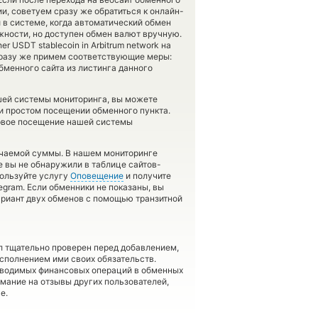
, советуем сразу же обратиться к онлайн-
и в системе, когда автоматический обмен
ности, но доступен обмен валют вручную.
r USDT stablecoin in Arbitrum network на
 сразу же примем соответствующие меры:
менного сайта из листинга данного
шей системы мониторинга, вы можете
и простом посещении обменного пункта.
ервое посещение нашей системы
учаемой суммы. В нашем мониторинге
же вы не обнаружили в таблице сайтов-
пользуйте услугу
Оповещение
и получите
egram. Если обменники не показаны, вы
ариант двух обменов с помощью транзитной
л тщательно проверен перед добавлением,
сполнением ими своих обязательств.
оводимых финансовых операций в обменных
имание на отзывы других пользователей,
е.