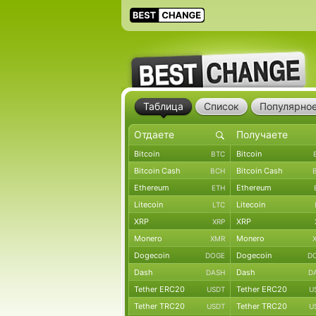
Таблица
Список
Популярно
Bitcoin
Bitcoin
BTC
Bitcoin Cash
Bitcoin Cash
BCH
Ethereum
Ethereum
ETH
Litecoin
Litecoin
LTC
XRP
XRP
XRP
Monero
Monero
XMR
Dogecoin
Dogecoin
DOGE
D
Dash
Dash
DASH
D
Tether ERC20
Tether ERC20
USDT
U
Tether TRC20
Tether TRC20
USDT
U