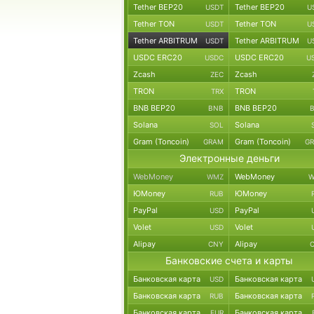
Tether BEP20
Tether BEP20
USDT
U
Tether TON
Tether TON
USDT
U
Tether ARBITRUM
Tether ARBITRUM
USDT
U
USDC ERC20
USDC ERC20
USDC
U
Zcash
Zcash
ZEC
TRON
TRON
TRX
BNB BEP20
BNB BEP20
BNB
Solana
Solana
SOL
Gram (Toncoin)
Gram (Toncoin)
GRAM
G
Электронные деньги
WebMoney
WebMoney
WMZ
W
ЮMoney
ЮMoney
RUB
PayPal
PayPal
USD
Volet
Volet
USD
Alipay
Alipay
CNY
Банковские счета и карты
Банковская карта
Банковская карта
USD
Банковская карта
Банковская карта
RUB
Банковская карта
Банковская карта
EUR