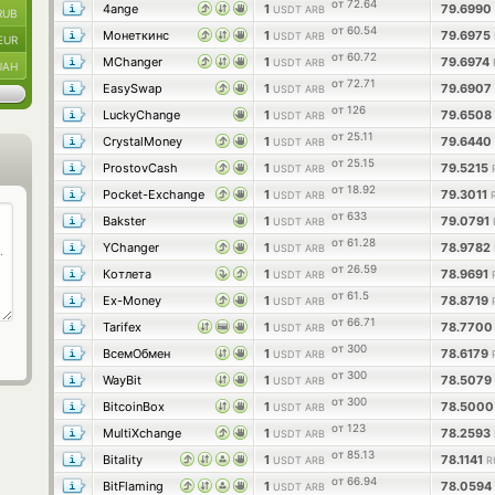
от 72.64
4ange
1
79.6990
USDT ARB
RUB
от 60.54
Монеткинс
1
79.6975
USDT ARB
EUR
от 60.72
MChanger
1
79.6974
USDT ARB
UAH
от 72.71
EasySwap
1
79.6907
USDT ARB
от 126
LuckyChange
1
79.6508
USDT ARB
от 25.11
CrystalMoney
1
79.6440
USDT ARB
от 25.15
ProstovCash
1
79.5215
USDT ARB
от 18.92
Pocket-Exchange
1
79.3011
USDT ARB
от 633
Bakster
1
79.0791
USDT ARB
от 61.28
YChanger
1
78.9782
USDT ARB
от 26.59
Котлета
1
78.9691
USDT ARB
от 61.5
Ex-Money
1
78.8719
USDT ARB
от 66.71
Tarifex
1
78.770
USDT ARB
от 300
ВсемОбмен
1
78.6179
USDT ARB
от 300
WayBit
1
78.5079
USDT ARB
от 300
BitcoinBox
1
78.500
USDT ARB
от 123
MultiXchange
1
78.2593
USDT ARB
от 85.13
Bitality
1
78.1141
USDT ARB
R
от 66.94
BitFlaming
1
78.0594
USDT ARB