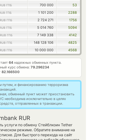
700 000
53
RUB ГПБ
1 101 200
2288
RUB ГПБ
2 724 271
1756
RUB ГПБ
5 014 760
5094
RUB ГПБ
7 149 338
4142
RUB ГПБ
148 128 106
4825
RUB ГПБ
10 000 000
4568
RUB ГПБ
отает
64
надежных обменных пункта.
ный курс обмена:
79.296234
т
82.166500
м путем, и финансированию терроризма
анзакций.
нная, обменный пункт может приостановить
YC необходима исключительно в целях
редств, отправленных в транзакции.
ombank RUR
ь услуги по обмену Стейблкоин Tether
тическом режиме. Обратите внимание на
списке. Для быстрого перехода на сайт
Если после перехода на вебсайт обменного