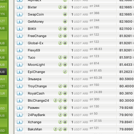
AlpinaEx
1
82.1666
USDT ARB
от 244
UAH
Bixter
1
82.1665
USDT ARB
от 366
BYN
SwapCoin
1
82.1665
USDT ARB
от 244
KZT
GetMoney
1
82.1600
USDT ARB
от 195
RUB
BitKit
1
82.1100
USDT ARB
от 122
FreeChange
1
81.9261
USDT ARB
от 122
Global-Ex
1
81.9261
RUB
USDT ARB
от 48.83
Flexy69
1
81.9261
RUB
USDT ARB
от 123
Tuco
1
81.5913
RUB
USDT ARB
от 614
MoonLight
1
81.4433
RUB
USDT ARB
от 61.65
EpiChange
1
81.2623
RUB
USDT ARB
от 63.28
Эльвира
1
80.590
UAH
USDT ARB
от 150
TroyChange
1
80.400
KZT
USDT ARB
от 24.89
RoyalCash
1
80.3610
EUR
USDT ARB
от 300
BtcChange24
1
80.300
USDT ARB
от 130
Размен
1
79.9248
USDT ARB
USD
от 50
24PayBank
1
79.9010
USDT ARB
RUB
от 37.55
Xchange
1
79.8941
USDT ARB
от 121
BaksMan
1
79.6990
USDT ARB
USD