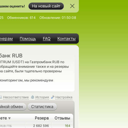
На новый сайт
шаем оценить!
25
Обменников:
614
Обновление:
01:50:08
тнерам
Помощь
FAQ
Контакты
банк RUB
BITRUM (USDT) на Газпромбанк RUB по
обращайте внимание также и на резервы
а сайте, были тщательно проверены
 мониторингом, мы рекомендуем
Несоответствие
История
Настройка
йной обмен
Статистика
аете
Резерв
Отзывы
▼
0
2 682 596
164
RUB ГПБ