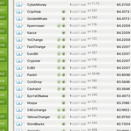
SDT
от 11.73
CyberMoney
1
85.270
USDT ARB
SDT
от 237
CriptHub
1
84.4173
USDT ARB
SDT
от 250
GoldenWhale
1
84.4173
USDT ARB
SDC
от 119
Криптомат
1
84.2209
USDT ARB
ZEC
от 119
Касса
1
84.2208
USDT ARB
TRX
от 122
YoChange
1
84.2208
USDT ARB
BNB
от 475
FastChange
1
84.2207
USDT ARB
SOL
от 357
EuroBit
1
84.2207
USDT ARB
RAM
от 119
Crypster
1
84.2207
USDT ARB
от 119
ExBit
1
84.2207
USDT ARB
от 59.66
MZ
Paxbit
1
83.8098
USDT ARB
от 180
RUB
CoinDrop
1
83.5646
USDT ARB
от 180
USD
Cashalot
1
83.5646
USDT ARB
от 240
USD
БухтаОбмена
1
83.4073
USDT ARB
от 121
CNY
Искра
1
83.3186
USDT ARB
от 975
24Exchange
1
83.1902
USDT ARB
от 121
USD
YellowChanger
1
82.970
USDT ARB
от 242
RUB
StoreBucks
1
82.7204
USDT ARB
от 609
EUR