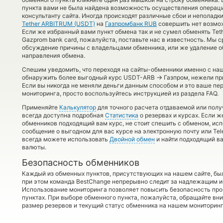
пункта вами не была найдена возможность осуществления операции
консультанту сайта. Иногда происходят различные сбои и неполадк
Tether ARBITRUM (USDT)
на
Газпромбанк RUB
совершить нет возмож
Если же избранный вами пункт обмена так и не сумел обменять Tethe
Gazprom bank card, пожалуйста, поставьте нас в известность. Мы
обсуждение причины с владельцами обменника, или же удаление об
направления обмена.
Спешим уведомить, что переходя на сайты-обменники именно с на
→
обнаружить более выгодный курс USDT-ARB
Газпром, нежели пр
Если вы никогда не меняли деньги данным способом и это ваше п
мониторинга, просто воспользуйтесь инструкцией из раздела FAQ.
Применяйте
Калькулятор
для точного расчета отдаваемой или пол
всегда доступна подробная
Статистика
о резервах и курсах. Если 
обменников подходящий вам курс, не стоит спешить с обменом, ис
сообщение о выгодном для вас курсе на электронную почту или Tel
всегда можете использовать
Двойной обмен
и найти подходящий в
валюты.
Безопасность обменников
Каждый из обменных пунктов, присутствующих на нашем сайте, бы
при этом команда BestChange непрерывно следит за надлежащим и
Использование мониторинга позволяет повысить безопасность пр
пунктах. При выборе обменного пункта, пожалуйста, обращайте вн
размер резервов и текущий статус обменника на нашем мониторинг