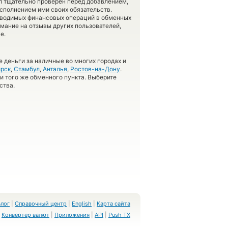
л тщательно проверен перед добавлением,
сполнением ими своих обязательств.
оводимых финансовых операций в обменных
имание на отзывы других пользователей,
е.
 деньги за наличные во многих городах и
рск
,
Стамбул
,
Анталья
,
Ростов-на-Дону
.
 и того же обменного пункта. Выберите
ства.
Блог
|
Справочный центр
|
English
|
Карта сайта
Конвертер валют
|
Приложения
|
API
|
Push TX