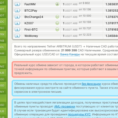
SDT
от 9 802
FastWM
1
1.38383
USDT ARB
SDT
от 10 136
BTC2Pay
1
1.38125
USDT ARB
SDT
от 10 000
BtcChange24
1
1.3783
USDT ARB
SDC
от 10 159
KZ007
1
1.37817
USDT ARB
ZEC
от 10 737
First-BTC
1
1.37816
USDT ARB
TRX
от 12 223
WxMoney
1
1.34584
USDT ARB
BNB
Всего по направлению Tether ARBITRUM (USDT)
Наличные CAD работ
→
SOL
Суммарный резерв обменников:
21 999 398
CAD Наличными.
Средневзв
RAM
Официальный курс
USD/CAD
от
Банка Канады
на текущее время состав
Реальный курс обмена зависит от города, в котором работает обменны
MZ
точной информации по обменным пунктам, которые работают в вашем г
RUB
предложить.
USD
Обмены наличных средств обычно проводятся
без фиксации
курса обмен
USD
фиксирования курса смотрите на сайте обменного пункта. Также эта 
сервисом в электронном письме.
CNY
В целях противодействия легализации доходов, полученных преступны
USD
обменные пункты проводят
AML-проверки
поступающих от клиентов тр
В случае если транзакция будет идентифицирована как высокорискова
RUB
обменную операцию для проведения
процедуры KYC
. Информация по K
EUR