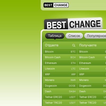
Таблица
Список
Популярно
Bitcoin
Bitcoin
BTC
Bitcoin Cash
Bitcoin Cash
BCH
Ethereum
Ethereum
ETH
Litecoin
Litecoin
LTC
XRP
XRP
XRP
Monero
Monero
XMR
Dogecoin
Dogecoin
DOGE
D
Dash
Dash
DASH
D
Tether ERC20
Tether ERC20
USDT
U
Tether TRC20
Tether TRC20
USDT
U