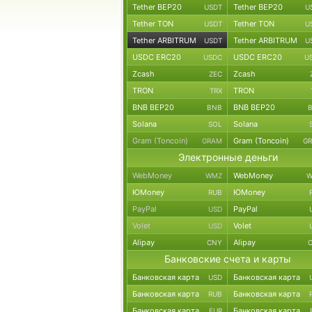
Tether BEP20
Tether BEP20
USDT
U
Tether TON
Tether TON
USDT
U
Tether ARBITRUM
Tether ARBITRUM
USDT
U
USDC ERC20
USDC ERC20
USDC
U
Zcash
Zcash
ZEC
TRON
TRON
TRX
BNB BEP20
BNB BEP20
BNB
Solana
Solana
SOL
Gram (Toncoin)
Gram (Toncoin)
GRAM
G
Электронные деньги
WebMoney
WebMoney
WMZ
W
ЮMoney
ЮMoney
RUB
PayPal
PayPal
USD
Volet
Volet
USD
Alipay
Alipay
CNY
Банковские счета и карты
Банковская карта
Банковская карта
USD
Банковская карта
Банковская карта
RUB
Банковская карта
Банковская карта
EUR