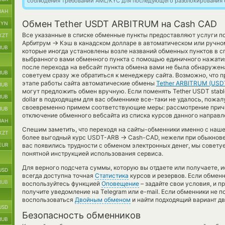
соблюдения требований AML/KYC для последующего разблокирования с
UAH
Обмен Tether USDT ARBITRUM на Cash CAD
BYN
Все указанные в списке обменные пункты предоставляют услуги по
KZT
→
Арбитрум
Кэш в канадском долларе в автоматическом или ручно
RUB
которые иногда установлены возле названий обменных пунктов в с
выбранного вами обменного пункта с помощью единичного нажатия
после перехода на вебсайт пункта обмена вами не была обнаруже
RUB
советуем сразу же обратиться к менеджеру сайта. Возможно, что 
этапе работы сайта автоматические обмены
Tether ARBITRUM (USD
RUB
могут предложить обмен вручную. Если поменять Tether USDT stablec
RUB
dollar в подходящем для вас обменнике все-таки не удалось, пожал
своевременно примем соответствующие меры: рассмотрение причи
RUB
отключение обменного вебсайта из списка курсов данного направл
UAH
Спешим заметить, что переходя на сайты-обменники именно с наш
KZT
→
более выгодный курс USDT-ARB
Cash-CAD, нежели при обыкнове
EUR
вас появились трудности с обменом электронных денег, мы совету
понятной инструкцией использования сервиса.
Для верного подсчета суммы, которую вы отдаете или получаете, 
USD
всегда доступна точная
Статистика
курсов и резервов. Если обмен
RUB
воспользуйтесь функцией
Оповещение
– задайте свои условия, и 
получите уведомление на Telegram или e-mail. Если обменники не 
воспользоваться
Двойным обменом
и найти подходящий вариант д
USD
Безопасность обменников
RUB