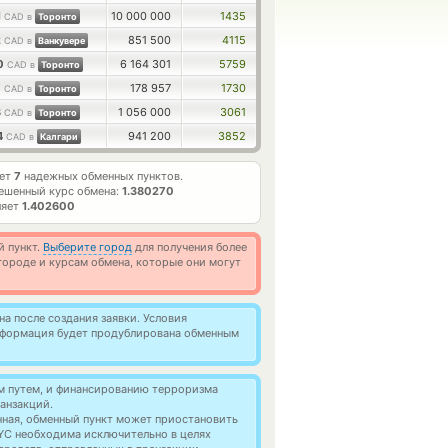
1
10 000 000
1435
CAD в
Торонто
2
851 500
4115
CAD в
Ванкувере
70
6 164 301
5759
CAD в
Торонто
7
178 957
1730
CAD в
Торонто
3
1 056 000
3061
CAD в
Торонто
4
941 200
3852
CAD в
Калгари
ает
7
надежных обменных пунктов.
ешенный курс обмена:
1.380270
ляет
1.402600
й пункт.
Выберите город
для получения более
ороде и курсам обмена, которые они могут
а после создания заявки. Условия
информация будет продублирована обменным
м путем, и финансированию терроризма
анзакций.
нная, обменный пункт может приостановить
YC необходима исключительно в целях