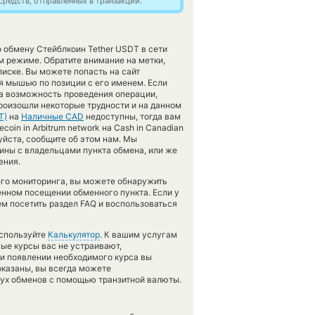
редств, отправленных в транзакции.
 обмену Стейблкоин Tether USDT в сети
м режиме. Обратите внимание на метки,
писке. Вы можете попасть на сайт
 мышью по позиции с его именем. Если
на возможность проведения операции,
произошли некоторые трудности и на данном
T)
на
Наличные CAD
недоступны, тогда вам
oin in Arbitrum network на Cash in Canadian
уйста, сообщите об этом нам. Мы
ны с владельцами пункта обмена, или же
ения.
его мониторинга, вы можете обнаружить
нном посещении обменного пункта. Если у
ем посетить раздел FAQ и воспользоваться
используйте
Калькулятор
. К вашим услугам
ные курсы вас не устраивают,
при появлении необходимого курса вы
показаны, вы всегда можете
вух обменов с помощью транзитной валюты.