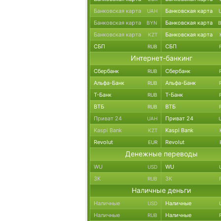
Банковская карта
Банковская карта
UAH
Банковская карта
Банковская карта
BYN
Банковская карта
Банковская карта
KZT
СБП
СБП
RUB
Интернет-банкинг
Сбербанк
Сбербанк
RUB
Альфа-Банк
Альфа-Банк
RUB
Т-Банк
Т-Банк
RUB
ВТБ
ВТБ
RUB
Приват 24
Приват 24
UAH
Kaspi Bank
Kaspi Bank
KZT
Revolut
Revolut
EUR
Денежные переводы
WU
WU
USD
ЗК
ЗК
RUB
Наличные деньги
Наличные
Наличные
USD
Наличные
Наличные
RUB