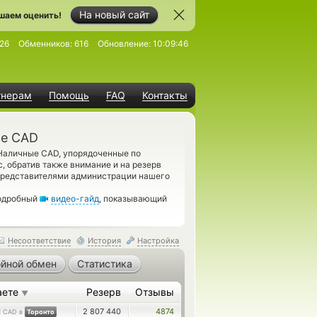
На новый сайт
шаем оценить!
26
Обменников:
616
Обновление:
10:09:46
тнерам
Помощь
FAQ
Контакты
ые CAD
аличные CAD, упорядоченные по
, обратив также внимание и на резерв
представителями администрации нашего
подробный
видео-гайд
, показывающий
Несоответствие
История
Настройка
йной обмен
Статистика
аете
Резерв
Отзывы
▼
1
2 807 440
4874
CAD в
Торонто