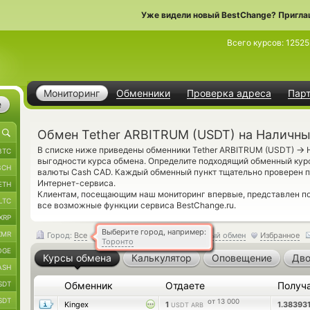
Уже видели новый BestChange? Пригла
Всего курсов:
12525
Мониторинг
Обменники
Проверка адреса
Пар
е
Обмен Tether ARBITRUM (USDT) на Наличн
→
В списке ниже приведены обменники Tether ARBITRUM (USDT)
Н
BTC
выгодности курса обмена. Определите подходящий обменный курс
BCH
валюты Cash CAD. Каждый обменный пункт тщательно проверен 
Интернет-сервиса.
ETH
Клиентам, посещающим наш мониторинг впервые, представлен 
LTC
все возможные функции сервиса BestChange.ru.
XRP
Выберите город, например:
XMR
Город:
Все
Обратный обмен
Избранное
Торонто
OGE
Курсы обмена
Калькулятор
Оповещение
Дво
ASH
SDT
Обменник
Отдаете
Получ
SDT
от 13 000
Kingex
1
1.38393
USDT ARB