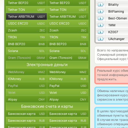
Tether BEP20
Tether BEP20
USDT
USDT
Bitality
Tether TON
Tether TON
USDT
USDT
BitFlaming
Tether ARBITRUM
Tether ARBITRUM
USDT
USDT
Best-Obmen
USDC ERC20
USDC ERC20
USDC
USDC
1WM
Zcash
Zcash
ZEC
ZEC
KZ007
TRON
TRON
TRX
TRX
UAchanger
BNB BEP20
BNB BEP20
BNB
BNB
Всего по направле
Solana
Solana
SOL
SOL
Суммарный резерв
Gram (Toncoin)
Gram (Toncoin)
GRAM
GRAM
Официальный курс
Электронные деньги
Реальный курс обме
WebMoney
WebMoney
WMZ
WMZ
точной информации
ЮMoney
ЮMoney
RUB
RUB
предложить.
PayPal
PayPal
USD
USD
Обмены наличных с
Volet
Volet
USD
USD
фиксирования курс
Alipay
Alipay
сервисом в электр
CNY
CNY
Банковские счета и карты
В целях противоде
Банковская карта
Банковская карта
USD
USD
обменные пункты п
В случае если тра
Банковская карта
Банковская карта
RUB
RUB
обменную операци
Банковская карта
Банковская карта
EUR
EUR