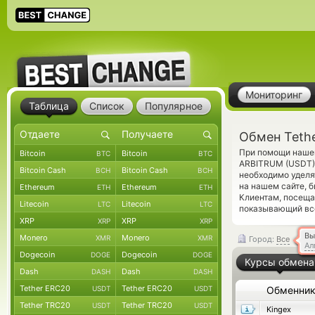
Мониторинг
Таблица
Список
Популярное
Обмен Teth
При помощи нашег
Bitcoin
Bitcoin
BTC
BTC
ARBITRUM (USDT) 
Bitcoin Cash
Bitcoin Cash
BCH
BCH
необходимо уделя
на нашем сайте, 
Ethereum
Ethereum
ETH
ETH
Клиентам, посеща
Litecoin
Litecoin
LTC
LTC
показывающий все
XRP
XRP
XRP
XRP
Вы
Monero
Monero
XMR
XMR
Город:
Все
Ал
Dogecoin
Dogecoin
DOGE
DOGE
Курсы обмена
Dash
Dash
DASH
DASH
Tether ERC20
Tether ERC20
USDT
USDT
Обменни
Tether TRC20
Tether TRC20
USDT
USDT
Kingex