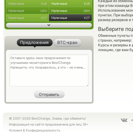
Каждый из обменны
Наличные
Наличные
EUR
EUR
при этом команда 
Использование мон
Наличные
Наличные
UAH
UAH
пунктах. При выбор
Наличные
Наличные
KZT
KZT
размер резервов и 
Выберите по
Обменные пункты по
странах, например:
Предложения
BTC-кран
Курсы и резервы в 
локацию, где вам б
© 2007-2026 BestChange. Знаем, где обменять!
Информация на сайте предназначена для лиц 18+
Условия
&
Конфиденциальность