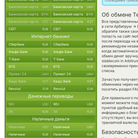
соблюдения требов
Банковская карта
Банковская карта
UAH
UAH
Об обмене T
Банковская карта
Банковская карта
BYN
BYN
Все представленные
Банковская карта
Банковская карта
KZT
KZT
→
в сети Арбитрум
СБП
СБП
RUB
RUB
обратите также сво
Интернет-банкинг
попасть на сайт лю
после перехода на 
Сбербанк
Сбербанк
RUB
RUB
рекомендуем незаме
когда автоматичес
Альфа-Банк
Альфа-Банк
RUB
RUB
обмен денег вручну
Т-Банк
Т-Банк
RUB
RUB
stablecoin in Arbit
своевременно прин
ВТБ
ВТБ
RUB
RUB
списка.
Приват 24
Приват 24
UAH
UAH
Зачастую получает
Kaspi Bank
Kaspi Bank
KZT
KZT
обменника через на
Revolut
Revolut
EUR
EUR
посетить раздел FA
Денежные переводы
Для правильного по
момент можете под
WU
WU
USD
USD
пунктов удобный ва
ЗК
ЗК
RUB
RUB
информацию о благо
отсутствуют, вы в
Наличные деньги
транзитной валюты.
Наличные
Наличные
USD
USD
Безопасност
Наличные
Наличные
RUB
RUB