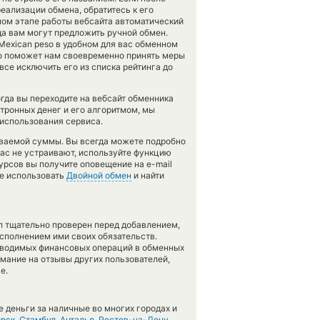
еализации обмена, обратитесь к его
нном этапе работы вебсайта автоматический
а вам могут предложить ручной обмен.
n Mexican peso в удобном для вас обменном
Это поможет нам своевременно принять меры
се исключить его из списка рейтинга до
гда вы переходите на вебсайт обменника
тронных денег и его алгоритмом, мы
 использования сервиса.
аваемой суммы. Вы всегда можете подробно
вас не устраивают, используйте функцию
курсов вы получите оповещение на e-mail
те использовать
Двойной обмен
и найти
л тщательно проверен перед добавлением,
сполнением ими своих обязательств.
оводимых финансовых операций в обменных
имание на отзывы других пользователей,
е.
 деньги за наличные во многих городах и
рск
,
Стамбул
,
Анталья
,
Ростов-на-Дону
.