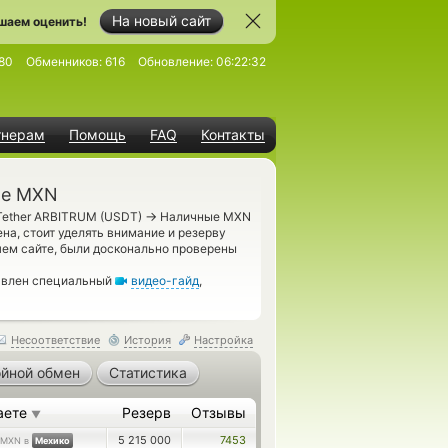
На новый сайт
шаем оценить!
80
Обменников:
616
Обновление:
06:22:32
тнерам
Помощь
FAQ
Контакты
ые MXN
→
Tether ARBITRUM (USDT)
Наличные MXN
а, стоит уделять внимание и резерву
шем сайте, были досконально проверены
авлен специальный
видео-гайд
,
Несоответствие
История
Настройка
йной обмен
Статистика
аете
Резерв
Отзывы
▼
5 215 000
7453
MXN в
Мехико