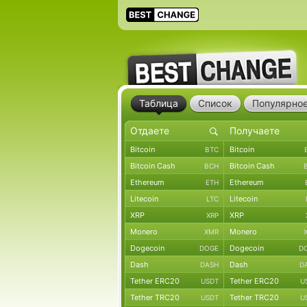
Таблица
Список
Популярно
Bitcoin
Bitcoin
BTC
Bitcoin Cash
Bitcoin Cash
BCH
Ethereum
Ethereum
ETH
Litecoin
Litecoin
LTC
XRP
XRP
XRP
Monero
Monero
XMR
Dogecoin
Dogecoin
DOGE
D
Dash
Dash
DASH
D
Tether ERC20
Tether ERC20
USDT
U
Tether TRC20
Tether TRC20
USDT
U