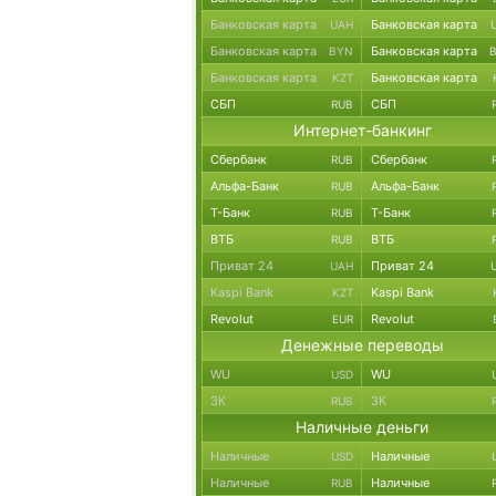
Банковская карта
Банковская карта
UAH
Банковская карта
Банковская карта
BYN
Банковская карта
Банковская карта
KZT
СБП
СБП
RUB
Интернет-банкинг
Сбербанк
Сбербанк
RUB
Альфа-Банк
Альфа-Банк
RUB
Т-Банк
Т-Банк
RUB
ВТБ
ВТБ
RUB
Приват 24
Приват 24
UAH
Kaspi Bank
Kaspi Bank
KZT
Revolut
Revolut
EUR
Денежные переводы
WU
WU
USD
ЗК
ЗК
RUB
Наличные деньги
Наличные
Наличные
USD
Наличные
Наличные
RUB