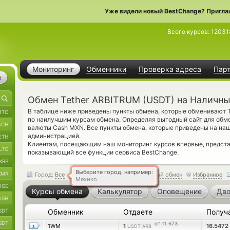
Уже видели новый BestChange? Пригла
Всего курсов:
12031
Мониторинг
Обменники
Проверка адреса
Пар
е
Обмен Tether ARBITRUM (USDT) на Наличн
В таблице ниже приведены пункты обмена, которые обменивают 
BTC
по наилучшим курсам обмена. Определяя выгодный сайт для обмен
BCH
валюты Cash MXN. Все пункты обмена, которые приведены на на
администрацией.
ETH
Клиентам, посещающим наш мониторинг курсов впервые, предст
LTC
показывающий все функции сервиса BestChange.
XRP
Выберите город, например:
XMR
Город:
Все
Обратный обмен
Избранное
Мехико
OGE
Курсы обмена
Калькулятор
Оповещение
Дво
ASH
SDT
Обменник
Отдаете
Получ
SDT
от 11 673
1WM
1
16.5472
USDT ARB