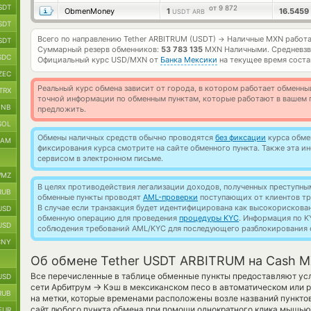
SDT
от 9 872
ObmenMoney
1
16.5459
USDT ARB
SDT
Всего по направлению Tether ARBITRUM (USDT)
Наличные MXN работ
→
SDT
Суммарный резерв обменников:
53 783 135
MXN Наличными.
Средневзв
SDC
Официальный курс
USD/MXN
от
Банка Мексики
на текущее время сост
ZEC
Реальный курс обмена зависит от города, в котором работает обменны
TRX
точной информации по обменным пунктам, которые работают в вашем г
BNB
предложить.
SOL
Обмены наличных средств обычно проводятся
без фиксации
курса обмен
RAM
фиксирования курса смотрите на сайте обменного пункта. Также эта 
сервисом в электронном письме.
MZ
В целях противодействия легализации доходов, полученных преступны
RUB
обменные пункты проводят
AML-проверки
поступающих от клиентов тр
В случае если транзакция будет идентифицирована как высокорискова
USD
обменную операцию для проведения
процедуры KYC
. Информация по K
USD
соблюдения требований AML/KYC для последующего разблокирования с
CNY
Об обмене Tether USDT ARBITRUM на Cash 
Все перечисленные в таблице обменные пункты предоставляют усл
USD
→
сети Арбитрум
Кэш в мексиканском песо в автоматическом или 
RUB
на метки, которые временами расположены возле названий пунктов
сайт любого пункта обмена при помощи однократного клика мышью 
EUR