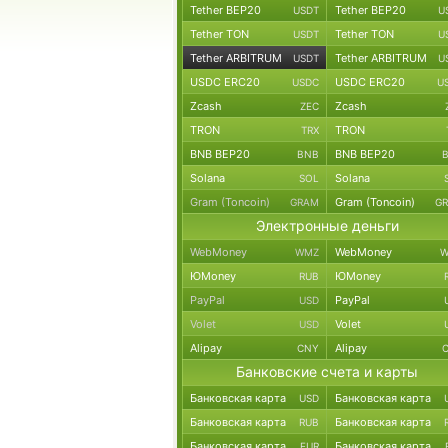
Tether BEP20
Tether BEP20
USDT
U
Tether TON
Tether TON
USDT
U
Tether ARBITRUM
Tether ARBITRUM
USDT
U
USDC ERC20
USDC ERC20
USDC
U
Zcash
Zcash
ZEC
TRON
TRON
TRX
BNB BEP20
BNB BEP20
BNB
Solana
Solana
SOL
Gram (Toncoin)
Gram (Toncoin)
GRAM
G
Электронные деньги
WebMoney
WebMoney
WMZ
W
ЮMoney
ЮMoney
RUB
PayPal
PayPal
USD
Volet
Volet
USD
Alipay
Alipay
CNY
Банковские счета и карты
Банковская карта
Банковская карта
USD
Банковская карта
Банковская карта
RUB
Банковская карта
Банковская карта
EUR