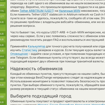
перехода на сайт одного из обменников вы не нашли возможности р
UAH
оператору. Вероятно, что произошли временные трудности и на да
обмен
Tether ARBITRUM (USDT)
на
Наличные MXN
невозможен, тогд
BYN
Если поменять Tether USDT stablecoin in Arbitrum network на Cash i
KZT
пункте все-таки не удалось, пожалуйста, сообщите об этом нам. 
по решению проблем с владельцем вебсайта-обменника, или же вов
RUB
решения вопроса.
→
Часто бывает так, что курсы USDT-ARB
Cash-MXN интереснее, ко
RUB
через наш сервис. Если у вас появились сложности с обменом элек
RUB
рекомендуем посетить раздел FAQ и воспользоваться инструкцией
RUB
Применяйте
Калькулятор
для точного расчета получаемой или отд
изучить
Статистику
резервов и курсов. Если текущие курсы валют 
RUB
Оповещение
– задайте свои условия, и при появлении подходящих 
UAH
или Telegram. Если обменные пункты отсутствуют, вы всегда може
подходящий вариант двух обменов при помощи транзитной валюты.
KZT
EUR
Надежность обменников
Каждый из обменных пунктов, присутствующих на нашем сайте, бы
при этом команда BestChange непрерывно следит за надлежащим и
USD
Использование мониторинга позволяет повысить безопасность пр
пунктах. При выборе обменного пункта, пожалуйста, обращайте вн
RUB
размер резервов и текущий статус обменника на нашем мониторинг
Выберите подходящий город
USD
Обменные пункты покупают и продают криптовалюты и электронные
RUB
странах, например:
Москва
,
Санкт-Петербург
,
Краснодар
,
Новосиби