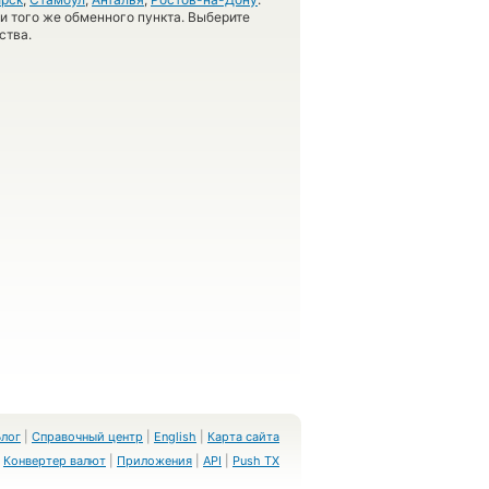
 и того же обменного пункта. Выберите
ства.
Блог
|
Справочный центр
|
English
|
Карта сайта
Конвертер валют
|
Приложения
|
API
|
Push TX