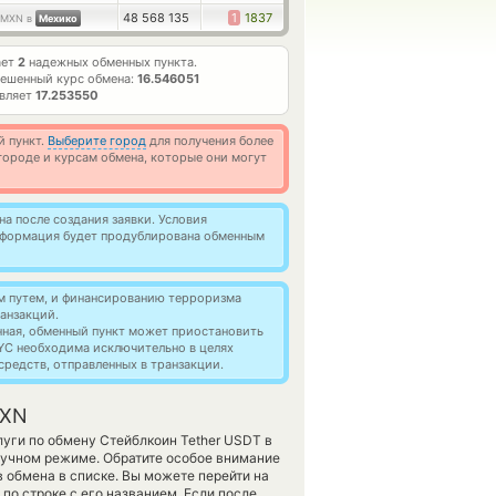
48 568 135
1
1837
MXN в
Мехико
ает
2
надежных обменных пункта.
ешенный курс обмена:
16.546051
авляет
17.253550
й пункт.
Выберите город
для получения более
ороде и курсам обмена, которые они могут
а после создания заявки. Условия
информация будет продублирована обменным
м путем, и финансированию терроризма
анзакций.
нная, обменный пункт может приостановить
YC необходима исключительно в целях
редств, отправленных в транзакции.
MXN
уги по обмену Стейблкоин Tether USDT в
ручном режиме. Обратите особое внимание
 обмена в списке. Вы можете перейти на
по строке с его названием. Если после