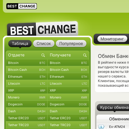
Мониторинг
Таблица
Список
Популярное
Обмен Банк
В рейтинге ниже 
Bitcoin
Bitcoin
BTC
BTC
выгодности курса
Bitcoin Cash
Bitcoin Cash
BCH
BCH
резерв валюты Id
нашего сервиса.
Ethereum
Ethereum
ETH
ETH
Клиентам, посещ
Litecoin
Litecoin
LTC
LTC
показывающий все
XRP
XRP
XRP
XRP
Monero
Monero
XMR
XMR
Dogecoin
Dogecoin
DOGE
DOGE
Курсы обмена
Dash
Dash
DASH
DASH
Tether ERC20
Tether ERC20
USDT
USDT
Обменни
Tether TRC20
Tether TRC20
USDT
USDT
Ex-ATM24