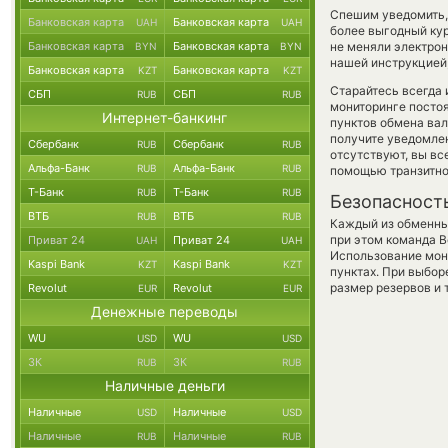
Спешим уведомить,
Банковская карта
Банковская карта
UAH
UAH
более выгодный ку
Банковская карта
Банковская карта
не меняли электрон
BYN
BYN
нашей инструкцией,
Банковская карта
Банковская карта
KZT
KZT
Старайтесь всегда
СБП
СБП
RUB
RUB
мониторинге посто
Интернет-банкинг
пунктов обмена вал
получите уведомлен
Сбербанк
Сбербанк
RUB
RUB
отсутствуют, вы в
Альфа-Банк
Альфа-Банк
RUB
RUB
помощью транзитно
Т-Банк
Т-Банк
RUB
RUB
Безопасност
ВТБ
ВТБ
RUB
RUB
Каждый из обменны
при этом команда 
Приват 24
Приват 24
UAH
UAH
Использование мон
Kaspi Bank
Kaspi Bank
KZT
KZT
пунктах. При выбор
размер резервов и 
Revolut
Revolut
EUR
EUR
Денежные переводы
WU
WU
USD
USD
ЗК
ЗК
RUB
RUB
Наличные деньги
Наличные
Наличные
USD
USD
Наличные
Наличные
RUB
RUB