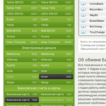
Tether BEP20
Tether BEP20
USDT
USDT
CoinsBlack
Tether TON
Tether TON
USDT
USDT
BitcoinBox
USDC ERC20
USDC ERC20
USDC
USDC
WayBit
Zcash
Zcash
ZEC
ZEC
ВсемОбмен
TRON
TRON
TRX
TRX
BtcChange24
BNB BEP20
BNB BEP20
BNB
BNB
TroyChange
Solana
Solana
SOL
SOL
Всего по направле
Gram (Toncoin)
Gram (Toncoin)
GRAM
GRAM
Суммарный резерв
Электронные деньги
Официальный курс
WebMoney
WebMoney
WMZ
WMZ
Об обмене Б
ЮMoney
ЮMoney
RUB
RUB
Все показанные в т
PayPal
PayPal
USD
USD
→
карта
Идрам в ру
Volet
Volet
USD
USD
которые иногда нах
вами пункта обмена
Idram
Idram
AMD
AMD
совершили переход 
Alipay
Alipay
CNY
CNY
обратиться к менед
Банковские счета и карты
стадии работы веб
должны предложить 
Банковская карта
Банковская карта
USD
USD
рекомендуем опове
решению проблемы с
Банковская карта
Банковская карта
RUB
RUB
решения проблемы.
Банковская карта
Банковская карта
EUR
EUR