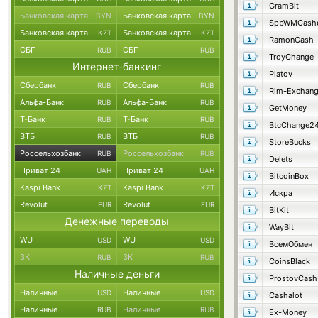
GramBit
Банковская карта
Банковская карта
BYN
BYN
SpbWMCash
Банковская карта
Банковская карта
KZT
KZT
RamonCash
СБП
СБП
RUB
RUB
TroyChange
Интернет-банкинг
Platov
Сбербанк
Сбербанк
RUB
RUB
Rim-Exchan
Альфа-Банк
Альфа-Банк
RUB
RUB
GetMoney
Т-Банк
Т-Банк
RUB
RUB
BtcChange2
ВТБ
ВТБ
RUB
RUB
StoreBucks
Россельхозбанк
Россельхозбанк
RUB
RUB
Delets
Приват 24
Приват 24
UAH
UAH
BitcoinBox
Kaspi Bank
Kaspi Bank
KZT
KZT
Искра
Revolut
Revolut
EUR
EUR
BitKit
Денежные переводы
WayBit
WU
WU
USD
USD
ВсемОбмен
ЗК
ЗК
RUB
RUB
CoinsBlack
Наличные деньги
ProstovCash
Наличные
Наличные
USD
USD
Cashalot
Наличные
Наличные
RUB
RUB
Ex-Money