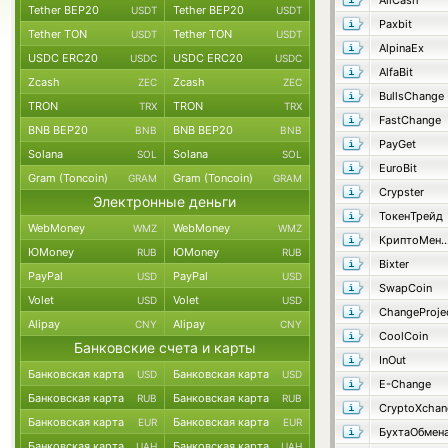
AllCash
Tether BEP20
Tether BEP20
USDT
USDT
Paxbit
Tether TON
Tether TON
USDT
USDT
AlpinaEx
USDC ERC20
USDC ERC20
USDC
USDC
AlfaBit
Zcash
Zcash
ZEC
ZEC
BullsChange
TRON
TRON
TRX
TRX
FastChange
BNB BEP20
BNB BEP20
BNB
BNB
PayGet
Solana
Solana
SOL
SOL
EuroBit
Gram (Toncoin)
Gram (Toncoin)
GRAM
GRAM
Crypster
Электронные деньги
ТокенТрейд
WebMoney
WebMoney
WMZ
WMZ
КриптоМеня
ЮMoney
ЮMoney
RUB
RUB
Bixter
PayPal
PayPal
USD
USD
SwapCoin
Volet
Volet
USD
USD
ChangeProje
Alipay
Alipay
CNY
CNY
CoolCoin
Банковские счета и карты
InOut
Банковская карта
Банковская карта
USD
USD
E-Change
Банковская карта
Банковская карта
RUB
RUB
CryptoXchan
Банковская карта
Банковская карта
EUR
EUR
БухтаОбмен
Банковская карта
Банковская карта
UAH
UAH