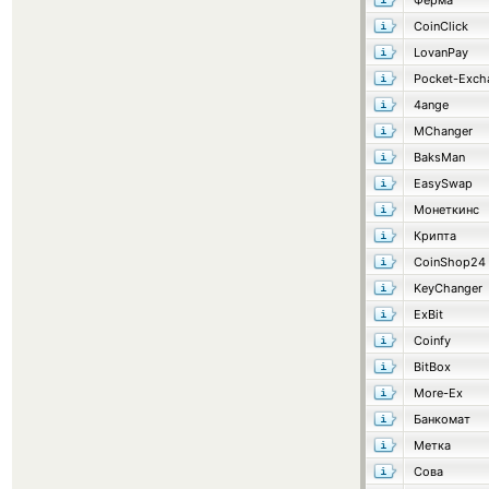
Ферма
CoinClick
LovanPay
Pocket-Exch
4ange
MChanger
BaksMan
EasySwap
Монеткинс
Крипта
CoinShop24
KeyChanger
ExBit
Coinfy
BitBox
More-Ex
Банкомат
Метка
Сова