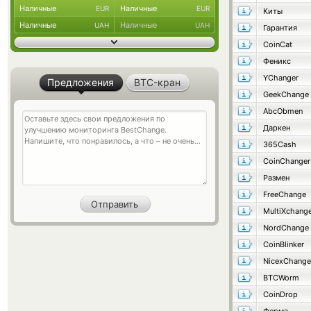
Наличные
Наличные
EUR
EUR
Киты
Наличные
Наличные
UAH
UAH
Гарантия
CoinCat
Феникс
YChanger
Предложения
BTC-кран
GeekChange
AbcObmen
Даркен
365Cash
CoinChanger
Размен
FreeChange
MultiXchang
NordChange
CoinBlinker
NicexChange
BTCWorm
CoinDrop