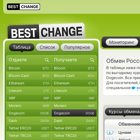
Мониторинг
Таблица
Список
Популярное
Обмен Росс
В таблице ниже п
Bitcoin
Bitcoin
BTC
BTC
по выгодному кур
Bitcoin Cash
Bitcoin Cash
BCH
BCH
Dogecoin. Все пр
Для посетителей,
Ethereum
Ethereum
ETH
ETH
специальное
в
Litecoin
Litecoin
LTC
LTC
XRP
XRP
XRP
XRP
Monero
Monero
XMR
XMR
Курсы обмена
Dogecoin
Dogecoin
DOGE
DOGE
Dash
Dash
DASH
DASH
Обменни
Tether ERC20
Tether ERC20
USDT
USDT
Цунами
Tether TRC20
Tether TRC20
USDT
USDT