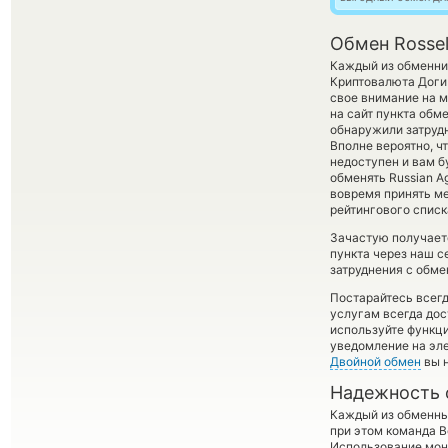
Обмен Rosse
Каждый из обменник
Криптовалюта Доги 
свое внимание на м
на сайт пункта обм
обнаружили затрудн
Вполне вероятно, ч
недоступен и вам б
обменять Russian Ag
вовремя принять м
рейтингового списк
Зачастую получает
пункта через наш с
затруднения с обме
Постарайтесь всег
услугам всегда до
используйте функ
уведомление на эле
Двойной обмен
вы н
Надежность 
Каждый из обменны
при этом команда 
Использование мон