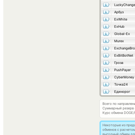
LuckyChang
Арбуз
ExWhite
ExHub
Global-Ex
Murex
ExchangeBro
ExBitBotNet
Гроза
PushPayer
CyberMoney
Точка24
Единорог
Всего по направле
Суммарный резерв
Курс обмена
DOGE/
Некоторые из пред
обменов с расчето
выгодный обмен дл