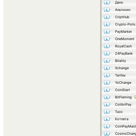
Депо
Альткоин
CriptHub
Crypto-Polis
PayMarket
OneMoment
RoyalCash
24PayBank
Bitality
Xchange
Tarifex
YoChange
CoinStart
BitFlaming
ColibriPay
Tuco
Котлета
CoinPayMast
CosmoChang