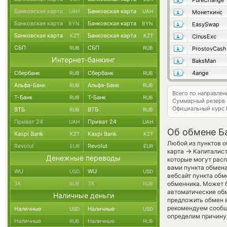
PureChange
Банковская карта
Банковская карта
UAH
UAH
Монеткинс
Банковская карта
Банковская карта
BYN
BYN
EasySwap
Банковская карта
Банковская карта
KZT
KZT
CinusExc
СБП
СБП
RUB
RUB
ProstovCash
Интернет-банкинг
BaksMan
Сбербанк
Сбербанк
4ange
RUB
RUB
Альфа-Банк
Альфа-Банк
RUB
RUB
Всего по направле
Т-Банк
Т-Банк
RUB
RUB
Суммарный резерв
Официальный курс
ВТБ
ВТБ
RUB
RUB
Приват 24
Приват 24
UAH
UAH
Об обмене Ба
Kaspi Bank
Kaspi Bank
KZT
KZT
Любой из пунктов о
Revolut
Revolut
EUR
EUR
→
карта
Капиталист
Денежные переводы
которые могут расп
вами пункта обмена
WU
WU
USD
USD
вебсайт пункта обм
ЗК
ЗК
обменника. Может б
RUB
RUB
автоматические о
Наличные деньги
предложить обмен вр
рекомендуем сообщ
Наличные
Наличные
USD
USD
определим причину 
Наличные
Наличные
RUB
RUB