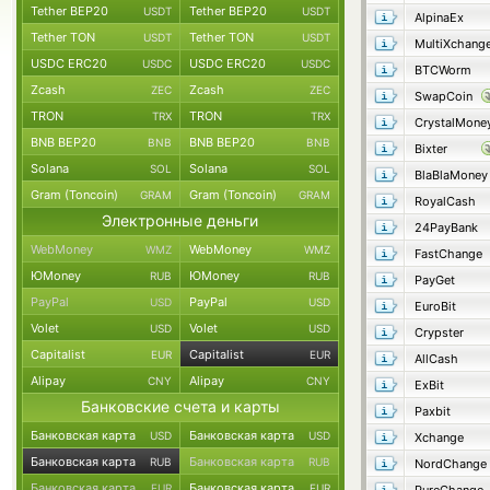
Tether BEP20
Tether BEP20
USDT
USDT
AlpinaEx
Tether TON
Tether TON
USDT
USDT
MultiXchang
USDC ERC20
USDC ERC20
USDC
USDC
BTCWorm
Zcash
Zcash
ZEC
ZEC
SwapCoin
TRON
TRON
TRX
TRX
CrystalMone
BNB BEP20
BNB BEP20
BNB
BNB
Bixter
Solana
Solana
SOL
SOL
BlaBlaMoney
Gram (Toncoin)
Gram (Toncoin)
GRAM
GRAM
RoyalCash
Электронные деньги
24PayBank
WebMoney
WebMoney
WMZ
WMZ
FastChange
ЮMoney
ЮMoney
RUB
RUB
PayGet
PayPal
PayPal
USD
USD
EuroBit
Volet
Volet
USD
USD
Crypster
Capitalist
Capitalist
EUR
EUR
AllCash
Alipay
Alipay
CNY
CNY
ExBit
Банковские счета и карты
Paxbit
Банковская карта
Банковская карта
USD
USD
Xchange
Банковская карта
Банковская карта
RUB
RUB
NordChange
Банковская карта
Банковская карта
EUR
EUR