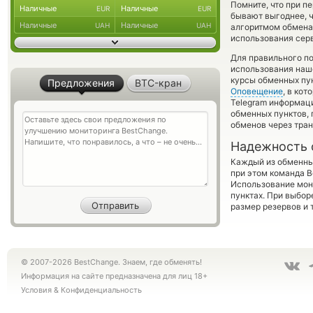
Помните, что при п
Наличные
Наличные
EUR
EUR
бывают выгоднее, ч
Наличные
Наличные
UAH
UAH
алгоритмом обмена 
использования сер
Для правильного по
использования наше
курсы обменных пу
Предложения
BTC-кран
Оповещение
, в ко
Telegram информаци
обменных пунктов,
обменов через тра
Надежность 
Каждый из обменны
при этом команда 
Использование мон
пунктах. При выбор
размер резервов и 
© 2007-2026 BestChange. Знаем, где обменять!
Информация на сайте предназначена для лиц 18+
Условия
&
Конфиденциальность