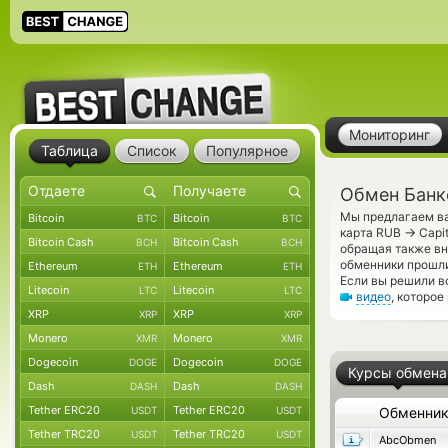
Мониторинг
Таблица
Список
Популярное
Обмен Банко
Мы предлагаем ва
Bitcoin
Bitcoin
BTC
BTC
→
карта RUB
Capit
Bitcoin Cash
Bitcoin Cash
BCH
BCH
обращая также вн
обменники прошли
Ethereum
Ethereum
ETH
ETH
Если вы решили в
Litecoin
Litecoin
LTC
LTC
видео
, которое
XRP
XRP
XRP
XRP
Monero
Monero
XMR
XMR
Dogecoin
Dogecoin
DOGE
DOGE
Курсы обмена
Dash
Dash
DASH
DASH
Tether ERC20
Tether ERC20
USDT
USDT
Обменни
Tether TRC20
Tether TRC20
USDT
USDT
AbcObmen