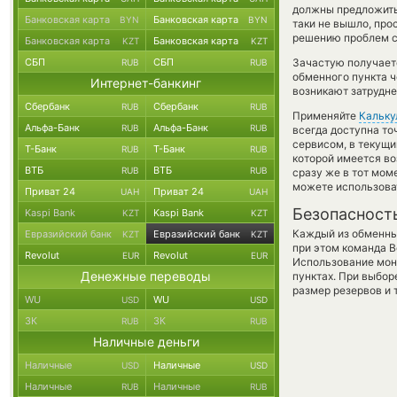
должны предложить 
Банковская карта
Банковская карта
BYN
BYN
таки не вышло, про
решению проблем с
Банковская карта
Банковская карта
KZT
KZT
СБП
СБП
Зачастую получаетс
RUB
RUB
обменного пункта ч
Интернет-банкинг
возникают затрудне
Сбербанк
Сбербанк
RUB
RUB
Применяйте
Кальку
Альфа-Банк
Альфа-Банк
RUB
RUB
всегда доступна т
сервисом, в текущи
Т-Банк
Т-Банк
RUB
RUB
которой имеется во
ВТБ
ВТБ
RUB
RUB
сразу же в тот мом
можете использов
Приват 24
Приват 24
UAH
UAH
Безопасност
Kaspi Bank
Kaspi Bank
KZT
KZT
Каждый из обменны
Евразийский банк
Евразийский банк
KZT
KZT
при этом команда 
Revolut
Revolut
EUR
EUR
Использование мон
Денежные переводы
пунктах. При выбор
размер резервов и 
WU
WU
USD
USD
ЗК
ЗК
RUB
RUB
Наличные деньги
Наличные
Наличные
USD
USD
Наличные
Наличные
RUB
RUB