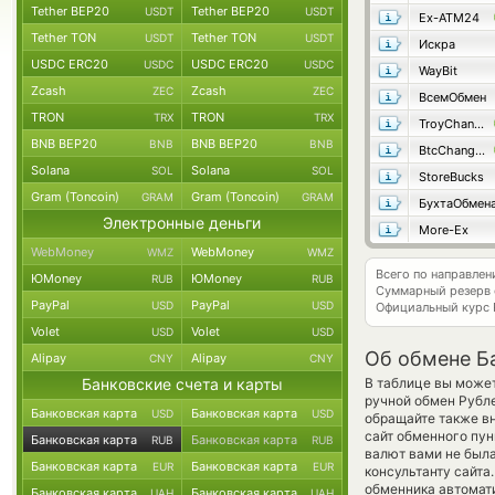
Tether BEP20
Tether BEP20
USDT
USDT
Ex-ATM24
Tether TON
Tether TON
USDT
USDT
Искра
USDC ERC20
USDC ERC20
USDC
USDC
WayBit
Zcash
Zcash
ZEC
ZEC
ВсемОбмен
TRON
TRON
TRX
TRX
TroyChange
BNB BEP20
BNB BEP20
BNB
BNB
BtcChange24
Solana
Solana
SOL
SOL
StoreBucks
Gram (Toncoin)
Gram (Toncoin)
GRAM
GRAM
БухтаОбмен
Электронные деньги
More-Ex
WebMoney
WebMoney
WMZ
WMZ
Всего по направле
ЮMoney
ЮMoney
RUB
RUB
Суммарный резерв
PayPal
PayPal
USD
USD
Официальный курс
Volet
Volet
USD
USD
Об обмене Ба
Alipay
Alipay
CNY
CNY
Банковские счета и карты
В таблице вы может
ручной обмен Рубл
Банковская карта
Банковская карта
USD
USD
обращайте также вн
сайт обменного пун
Банковская карта
Банковская карта
RUB
RUB
валют вами не была
Банковская карта
Банковская карта
EUR
EUR
консультанту сайта
обменника автомат
Банковская карта
Банковская карта
UAH
UAH