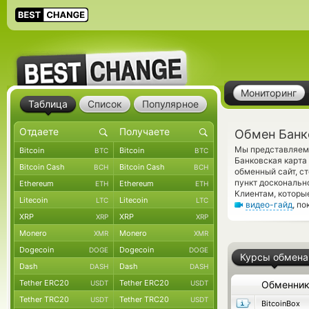
Мониторинг
Таблица
Список
Популярное
Обмен Банк
Мы представляем 
Bitcoin
Bitcoin
BTC
BTC
Банковская карта
Bitcoin Cash
Bitcoin Cash
BCH
BCH
обменный сайт, с
пункт доскональн
Ethereum
Ethereum
ETH
ETH
Клиентам, которы
Litecoin
Litecoin
LTC
LTC
видео-гайд
, п
XRP
XRP
XRP
XRP
Monero
Monero
XMR
XMR
Dogecoin
Dogecoin
DOGE
DOGE
Курсы обмена
Dash
Dash
DASH
DASH
Tether ERC20
Tether ERC20
USDT
USDT
Обменни
Tether TRC20
Tether TRC20
USDT
USDT
BitcoinBox