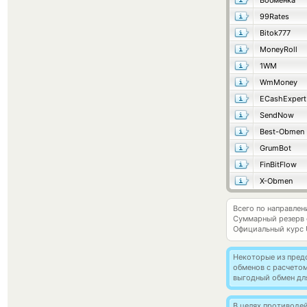
Вобменка
99Rates
Bitok777
MoneyRoll
1WM
WmMoney
ECashExpert
SendNow
Best-Obmen
GrumBot
FinBitFlow
X-Obmen
Всего по направлен
Суммарный резерв
Официальный курс
Некоторые из пред
обменов с расчето
выгодный обмен дл
В целях противоде