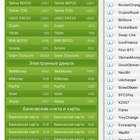
Tether BEP20
Tether BEP20
USDT
USDT
RocketChan
Tether TON
Tether TON
USDT
USDT
CryptoRoyal
USDC ERC20
USDC ERC20
USDC
USDC
BitStore
Zcash
Zcash
ZEC
ZEC
PocketBank
TRON
TRON
TRX
TRX
Swap-Line
BNB BEP20
BNB BEP20
BNB
BNB
IconFinance
Solana
Solana
SOL
SOL
First-BTC
Gram (Toncoin)
Gram (Toncoin)
GRAM
GRAM
ObmenMone
Электронные деньги
GoodObmen
WebMoney
WebMoney
WMZ
WMZ
NextBit
ЮMoney
ЮMoney
RUB
RUB
UAchanger
PayPal
PayPal
USD
USD
ВсемОбмен
Volet
Volet
USD
USD
BTC2Pay
Alipay
Alipay
CNY
CNY
KZ007
Банковские счета и карты
Fiatex
Банковская карта
Банковская карта
USD
USD
TroyChange
Банковская карта
Банковская карта
RUB
RUB
Exswaping
Банковская карта
Банковская карта
EUR
EUR
WayBit
Банковская карта
Банковская карта
UAH
UAH