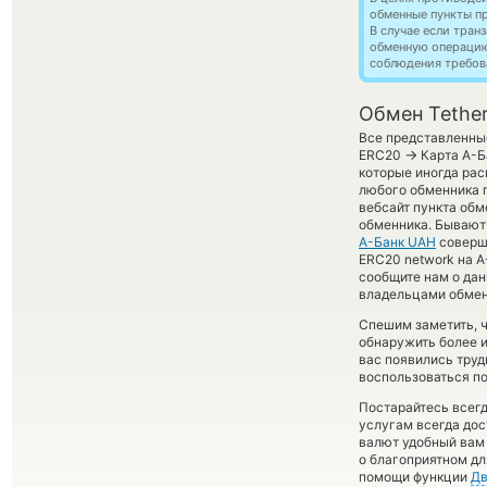
обменные пункты п
В случае если тра
обменную операци
соблюдения требов
Обмен Tethe
Все представленные
→
ERC20
Карта А-Б
которые иногда рас
любого обменника п
вебсайт пункта обм
обменника. Бывают 
А-Банк UAH
соверши
ERC20 network на A
сообщите нам о да
владельцами обменн
Спешим заметить, 
обнаружить более 
вас появились труд
воспользоваться по
Постарайтесь всег
услугам всегда до
валют удобный вам 
о благоприятном дл
помощи функции
Дв