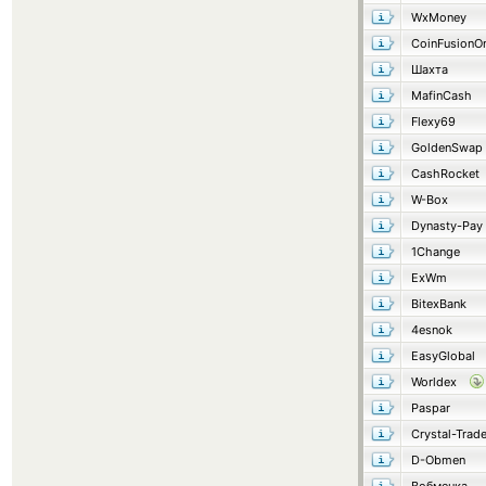
WxMoney
CoinFusionO
Шахта
MafinCash
Flexy69
GoldenSwap
CashRocket
W-Box
Dynasty-Pay
1Change
ExWm
BitexBank
4esnok
EasyGlobal
Worldex
Paspar
Crystal-Trad
D-Obmen