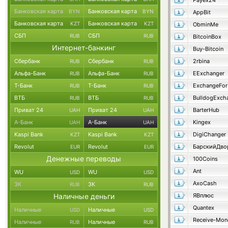
Payex24
Банковская карта
Банковская карта
BYN
BYN
AppBit
Банковская карта
Банковская карта
KZT
KZT
ObminMe
СБП
СБП
RUB
RUB
BitcoinBox
Интернет-банкинг
Buy-Bitcoin
Сбербанк
Сбербанк
2rbina
RUB
RUB
Альфа-Банк
Альфа-Банк
EExchanger
RUB
RUB
Т-Банк
Т-Банк
ExchangeFo
RUB
RUB
ВТБ
ВТБ
BulldogExch
RUB
RUB
Приват 24
Приват 24
BarterHub
UAH
UAH
А-Банк
А-Банк
Kingex
UAH
UAH
Kaspi Bank
Kaspi Bank
DigiChanger
KZT
KZT
Revolut
Revolut
БарскийДво
EUR
EUR
Денежные переводы
100Coins
Ant
WU
WU
USD
USD
AxoCash
ЗК
ЗК
RUB
RUB
Наличные деньги
ЯВплюс
Quantex
Наличные
Наличные
USD
USD
Receive-Mon
Наличные
Наличные
RUB
RUB