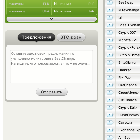
BeeSwap
Наличные
Наличные
EUR
EUR
MTexchange
Наличные
Наличные
UAH
UAH
Izi
Boss-Excha
Crypto007
Предложения
BTC-кран
Moneta365
Crypto-Role
BitcoinObme
EliteObmen
Drakkar
Fly-Pay
CatChange
GreenMoney
818Finance
CryptoStrix
FlashObmen
Сатоши
ExchangeExp
Air-Buy