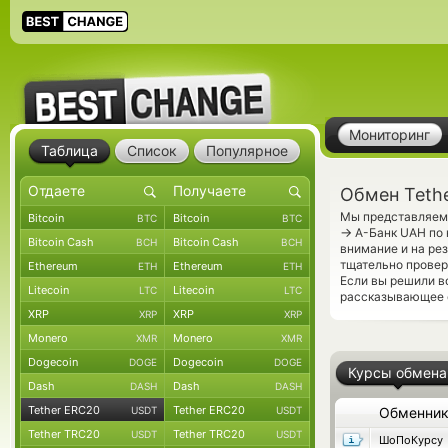
Мониторинг
Таблица
Список
Популярное
Обмен Teth
Мы представляем 
Bitcoin
Bitcoin
BTC
BTC
→
А-Банк UAH по 
Bitcoin Cash
Bitcoin Cash
BCH
BCH
внимание и на ре
тщательно прове
Ethereum
Ethereum
ETH
ETH
Если вы решили в
Litecoin
Litecoin
LTC
LTC
рассказывающее о
XRP
XRP
XRP
XRP
Monero
Monero
XMR
XMR
Dogecoin
Dogecoin
DOGE
DOGE
Курсы обмена
Dash
Dash
DASH
DASH
Tether ERC20
Tether ERC20
USDT
USDT
Обменни
Tether TRC20
Tether TRC20
USDT
USDT
ШоПоКурсу