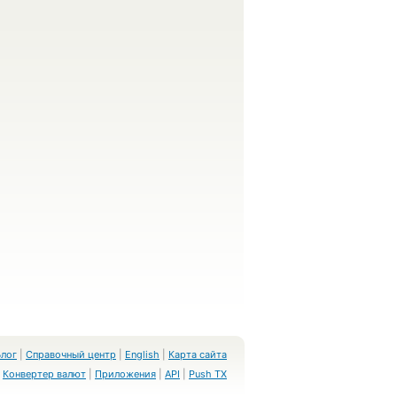
Блог
|
Справочный центр
|
English
|
Карта сайта
Конвертер валют
|
Приложения
|
API
|
Push TX