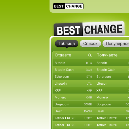
Таблица
Список
Популярно
Bitcoin
Bitcoin
BTC
Bitcoin Cash
Bitcoin Cash
BCH
Ethereum
Ethereum
ETH
Litecoin
Litecoin
LTC
XRP
XRP
XRP
Monero
Monero
XMR
Dogecoin
Dogecoin
DOGE
D
Dash
Dash
DASH
D
Tether ERC20
Tether ERC20
USDT
U
Tether TRC20
Tether TRC20
USDT
U