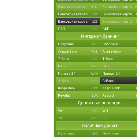
Банковская карта
Банковская карта
BYN
Банковская карта
Банковская карта
KZT
Банковская карта
Банковская карта
UZS
СБП
СБП
RUB
Интернет-банкинг
Сбербанк
Сбербанк
RUB
Альфа-Банк
Альфа-Банк
RUB
Т-Банк
Т-Банк
RUB
ВТБ
ВТБ
RUB
Приват 24
Приват 24
UAH
А-Банк
А-Банк
UAH
Kaspi Bank
Kaspi Bank
KZT
Revolut
Revolut
EUR
Денежные переводы
WU
WU
USD
ЗК
ЗК
RUB
Наличные деньги
Наличные
Наличные
USD