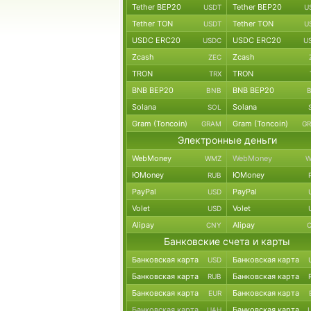
Tether BEP20
Tether BEP20
USDT
U
Tether TON
Tether TON
USDT
U
USDC ERC20
USDC ERC20
USDC
U
Zcash
Zcash
ZEC
TRON
TRON
TRX
BNB BEP20
BNB BEP20
BNB
Solana
Solana
SOL
Gram (Toncoin)
Gram (Toncoin)
GRAM
G
Электронные деньги
WebMoney
WebMoney
WMZ
W
ЮMoney
ЮMoney
RUB
PayPal
PayPal
USD
Volet
Volet
USD
Alipay
Alipay
CNY
Банковские счета и карты
Банковская карта
Банковская карта
USD
Банковская карта
Банковская карта
RUB
Банковская карта
Банковская карта
EUR
Банковская карта
Банковская карта
UAH