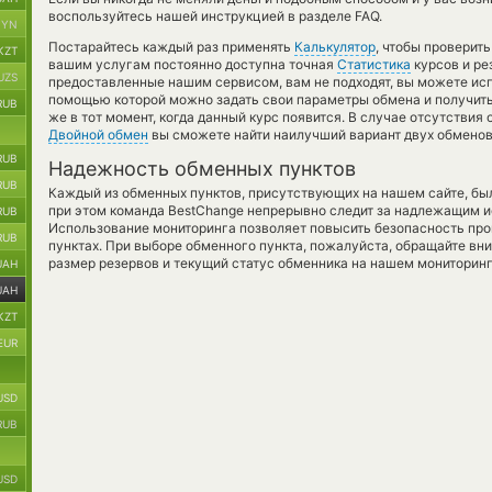
воспользуйтесь нашей инструкцией в разделе FAQ.
BYN
Постарайтесь каждый раз применять
Калькулятор
, чтобы проверит
KZT
вашим услугам постоянно доступна точная
Статистика
курсов и ре
UZS
предоставленные нашим сервисом, вам не подходят, вы можете и
помощью которой можно задать свои параметры обмена и получить 
RUB
же в тот момент, когда данный курс появится. В случае отсутстви
Двойной обмен
вы сможете найти наилучший вариант двух обменов
RUB
Надежность обменных пунктов
RUB
Каждый из обменных пунктов, присутствующих на нашем сайте, бы
при этом команда BestChange непрерывно следит за надлежащим и
RUB
Использование мониторинга позволяет повысить безопасность пр
RUB
пунктах. При выборе обменного пункта, пожалуйста, обращайте вн
размер резервов и текущий статус обменника на нашем мониторинг
UAH
UAH
KZT
EUR
USD
RUB
USD