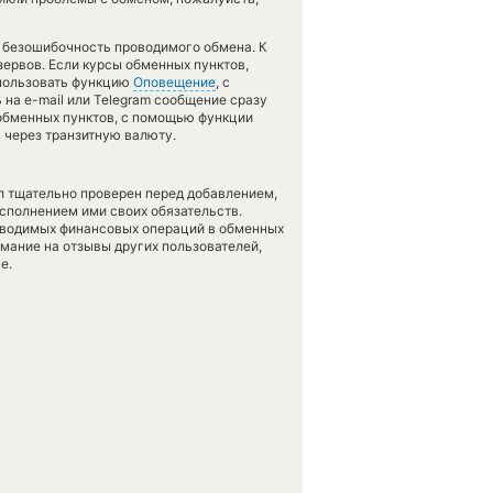
ь безошибочность проводимого обмена. К
зервов. Если курсы обменных пунктов,
спользовать функцию
Оповещение
, с
на e-mail или Telegram сообщение сразу
я обменных пунктов, с помощью функции
 через транзитную валюту.
л тщательно проверен перед добавлением,
сполнением ими своих обязательств.
оводимых финансовых операций в обменных
имание на отзывы других пользователей,
е.