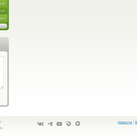
RUB
EUR
UAH
!
Новости
|
8+