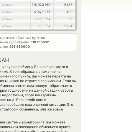
118 920 160
6485
H А-Банк
12 473 075
409
H А-Банк
8 889 567
53
H А-Банк
890 567
2284
H А-Банк
адежных обменных пунктов.
нный курс обмена:
310.515632
авляет
265.650000
 UAH
 услуги по обмену Банковская карта в
жиме. Стоит обращать внимание на
обменного пункта. Вы можете перейти на
я мышкой по строке с его именем. Если вы
обменом валют, вам следует обратиться к
рые трудности и на данной стадии работы
H
недоступны, тогда вам должны
som на A-Bank credit card в
та, сообщите нам о данной ситуации. Это
стратором обменника, или же вовсе
шей системы мониторинга, вы можете
кновенном посещении обменного пункта.
никли проблемы с обменом, пожалуйста,