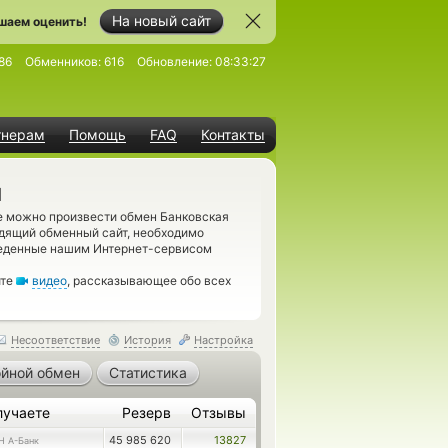
На новый сайт
шаем оценить!
86
Обменников:
616
Обновление:
08:33:27
тнерам
Помощь
FAQ
Контакты
H
е можно произвести обмен Банковская
одящий обменный сайт, необходимо
веденные нашим Интернет-сервисом
ите
видео
, рассказывающее обо всех
Несоответствие
История
Настройка
йной обмен
Статистика
лучаете
Резерв
Отзывы
45 985 620
13827
H А-Банк