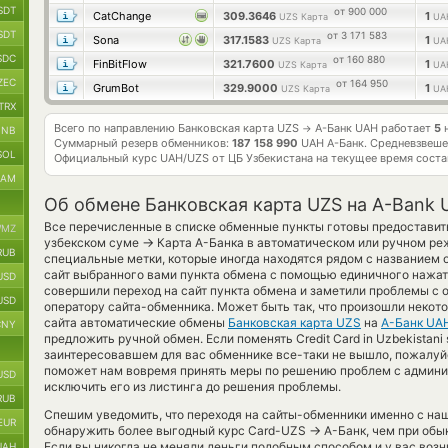
SDT
от 900 000
CatChange
309.3646
1
UZS Карта
UA
SDT
от 3 171 583
Sona
317.1583
1
UZS Карта
UA
SDC
от 160 880
FinBitFlow
321.7600
1
UZS Карта
UA
ZEC
от 164 950
GrumBot
329.9000
1
UZS Карта
UA
TRX
Всего по направлению Банковская карта UZS
А-Банк UAH работает
5
н
→
BNB
Суммарный резерв обменников:
187 158 990
UAH А-Банк.
Средневзвеше
SOL
Официальный курс
UAH/UZS
от ЦБ Узбекистана на текущее время сост
RAM
Об обмене Банковская карта UZS на A-Bank
Все перечисленные в списке обменные пункты готовы предоставить
MZ
→
узбекском суме
Карта А-Банка в автоматическом или ручном ре
RUB
специальные метки, которые иногда находятся рядом с названием 
сайт выбранного вами пункта обмена с помощью единичного нажати
USD
совершили переход на сайт пункта обмена и заметили проблемы с 
USD
оператору сайта-обменника. Может быть так, что произошли некото
сайта автоматические обмены
Банковская карта UZS
на
А-Банк UA
CNY
предложить ручной обмен. Если поменять Credit Card in Uzbekistani 
заинтересовавшем для вас обменнике все-таки не вышло, пожалуйс
поможет нам вовремя принять меры по решению проблем с админи
USD
исключить его из листинга до решения проблемы.
RUB
Спешим уведомить, что переходя на сайты-обменники именно с на
EUR
→
обнаружить более выгодный курс Card-UZS
А-Банк, чем при обы
Если вы никогда не меняли деньги подобным способом и у вас воз
UAH