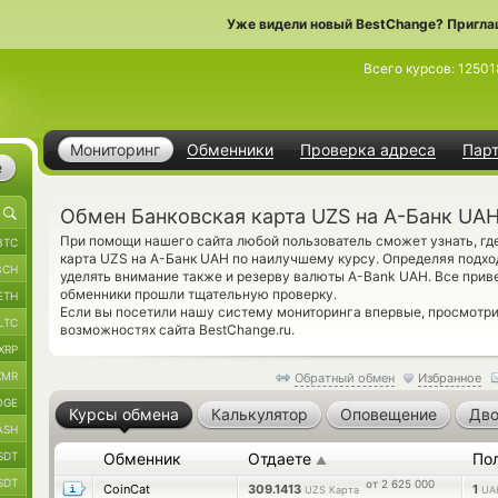
Уже видели новый BestChange? Пригла
Всего курсов:
12501
Мониторинг
Обменники
Проверка адреса
Пар
е
Обмен Банковская карта UZS на А-Банк UA
При помощи нашего сайта любой пользователь сможет узнать, гд
BTC
карта UZS на А-Банк UAH по наилучшему курсу. Определяя подх
BCH
уделять внимание также и резерву валюты A-Bank UAH. Все при
обменники прошли тщательную проверку.
ETH
Если вы посетили нашу систему мониторинга впервые, просмотр
LTC
возможностях сайта BestChange.ru.
XRP
XMR
Обратный обмен
Избранное
OGE
Курсы обмена
Калькулятор
Оповещение
Дво
ASH
SDT
Обменник
Отдаете
По
▲
SDT
от 2 625 000
CoinCat
309.1413
1
UZS Карта
UA