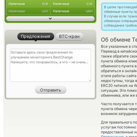
Наличные
Наличные
EUR
EUR
В целях противоде
Наличные
Наличные
UAH
UAH
обменные пункты п
В случае если тра
обменную операци
соблюдения требов
Предложения
BTC-кран
Об обмене Te
Все указанные в сп
Перевод в китайско
также обратите сво
пункта обмена клик
обменного пункта 
обратиться к онлай
этапе работы сайт
недоступны, тогда 
ERC20 network на Wi
ситуации. Это пом
обменника, или же 
Часто получается 
пункта обмена чере
возникли затруднен
Для правильного по
услугам постоянно
предоставленные н
Оповещение
, с по