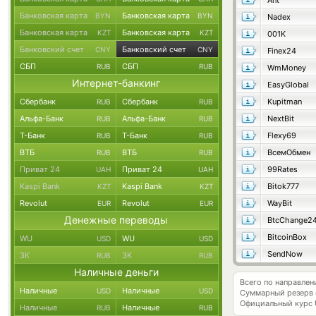
Ant
Банковская карта
Банковская карта
BYN
BYN
Nadex
Банковская карта
Банковская карта
KZT
KZT
001K
Банковский счет
Банковский счет
CNY
CNY
Finex24
СБП
СБП
RUB
RUB
WmMoney
Интернет-банкинг
EasyGlobal
Сбербанк
Сбербанк
Kupitman
RUB
RUB
Альфа-Банк
Альфа-Банк
NextBit
RUB
RUB
Т-Банк
Т-Банк
Flexy69
RUB
RUB
ВТБ
ВТБ
ВсемОбмен
RUB
RUB
Приват 24
Приват 24
99Rates
UAH
UAH
Kaspi Bank
Kaspi Bank
Bitok777
KZT
KZT
Revolut
Revolut
WayBit
EUR
EUR
Денежные переводы
BtcChange2
BitcoinBox
WU
WU
USD
USD
SendNow
ЗК
ЗК
RUB
RUB
Наличные деньги
Всего по направлен
Наличные
Наличные
USD
USD
Суммарный резерв
Официальный курс
Наличные
Наличные
RUB
RUB