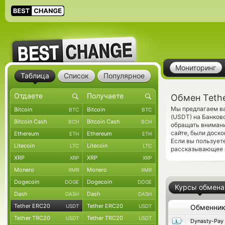
Мониторинг
Таблица
Список
Популярное
Обмен Teth
Мы предлагаем ва
Bitcoin
Bitcoin
BTC
BTC
(USDT) на Банков
Bitcoin Cash
Bitcoin Cash
BCH
BCH
обращать внимани
сайте, были доск
Ethereum
Ethereum
ETH
ETH
Если вы пользует
Litecoin
Litecoin
LTC
LTC
рассказывающее о
XRP
XRP
XRP
XRP
Monero
Monero
XMR
XMR
Dogecoin
Dogecoin
DOGE
DOGE
Курсы обмена
Dash
Dash
DASH
DASH
Tether ERC20
Tether ERC20
USDT
USDT
Обменни
Tether TRC20
Tether TRC20
USDT
USDT
Dynasty-Pay