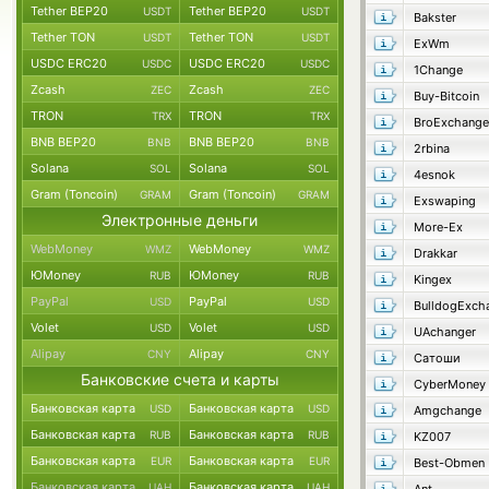
Tether BEP20
Tether BEP20
USDT
USDT
Bakster
Tether TON
Tether TON
USDT
USDT
ExWm
USDC ERC20
USDC ERC20
USDC
USDC
1Change
Zcash
Zcash
ZEC
ZEC
Buy-Bitcoin
TRON
TRON
TRX
TRX
BroExchange
BNB BEP20
BNB BEP20
BNB
BNB
2rbina
Solana
Solana
SOL
SOL
4esnok
Gram (Toncoin)
Gram (Toncoin)
GRAM
GRAM
Exswaping
Электронные деньги
More-Ex
WebMoney
WebMoney
WMZ
WMZ
Drakkar
ЮMoney
ЮMoney
RUB
RUB
Kingex
PayPal
PayPal
USD
USD
BulldogExch
Volet
Volet
USD
USD
UAchanger
Alipay
Alipay
CNY
CNY
Сатоши
Банковские счета и карты
CyberMoney
Банковская карта
Банковская карта
USD
USD
Amgchange
Банковская карта
Банковская карта
RUB
RUB
KZ007
Банковская карта
Банковская карта
EUR
EUR
Best-Obmen
Банковская карта
Банковская карта
UAH
UAH