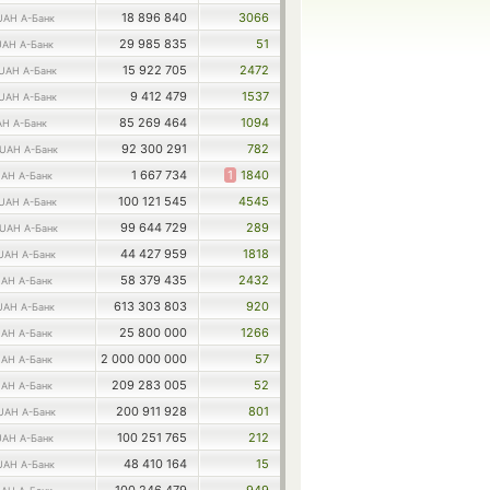
18 896 840
3066
UAH А-Банк
29 985 835
51
UAH А-Банк
15 922 705
2472
UAH А-Банк
9 412 479
1537
UAH А-Банк
85 269 464
1094
H А-Банк
92 300 291
782
UAH А-Банк
1 667 734
1
1840
AH А-Банк
100 121 545
4545
UAH А-Банк
99 644 729
289
UAH А-Банк
44 427 959
1818
UAH А-Банк
58 379 435
2432
AH А-Банк
613 303 803
920
UAH А-Банк
25 800 000
1266
AH А-Банк
2 000 000 000
57
AH А-Банк
209 283 005
52
AH А-Банк
200 911 928
801
UAH А-Банк
100 251 765
212
UAH А-Банк
48 410 164
15
UAH А-Банк