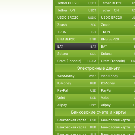
Tether BEP20
Tether BEP20
USDT
U
Tether TON
Tether TON
USDT
U
USDC ERC20
USDC ERC20
USDC
U
Zcash
Zcash
ZEC
TRON
TRON
TRX
BNB BEP20
BNB BEP20
BNB
BAT
BAT
BAT
Solana
Solana
SOL
Gram (Toncoin)
Gram (Toncoin)
GRAM
G
Электронные деньги
WebMoney
WebMoney
WMZ
W
ЮMoney
ЮMoney
RUB
PayPal
PayPal
USD
Volet
Volet
USD
Alipay
Alipay
CNY
Банковские счета и карты
Банковская карта
Банковская карта
USD
Банковская карта
Банковская карта
RUB
Банковская карта
Банковская карта
EUR