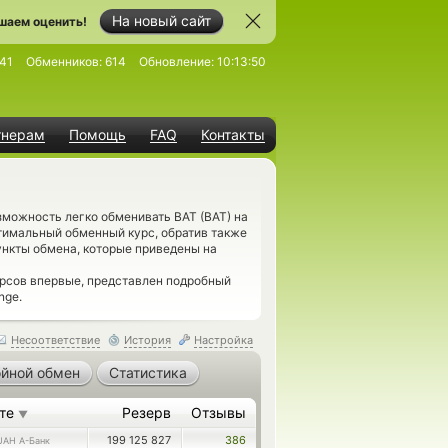
На новый сайт
шаем оценить!
41
Обменников:
614
Обновление:
10:13:50
тнерам
Помощь
FAQ
Контакты
зможность легко обменивать BAT (BAT) на
тимальный обменный курс, обратив также
ункты обмена, которые приведены на
рсов впервые, представлен подробный
nge.
Несоответствие
История
Настройка
йной обмен
Статистика
ете
Резерв
Отзывы
▼
199 125 827
386
UAH А-Банк