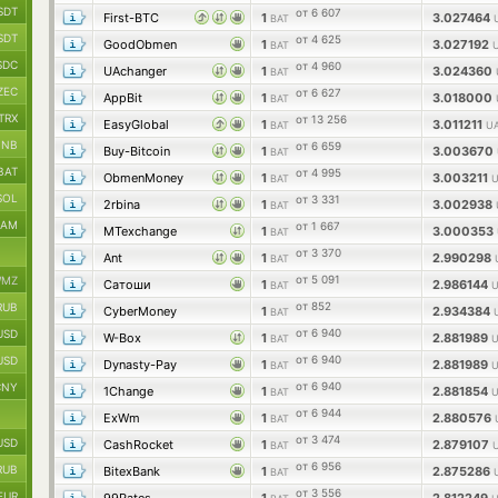
SDT
от 6 607
First-BTC
1
3.027464
BAT
SDT
от 4 625
GoodObmen
1
3.027192
BAT
SDC
от 4 960
UAchanger
1
3.024360
BAT
ZEC
от 6 627
AppBit
1
3.018000
BAT
TRX
от 13 256
EasyGlobal
1
3.011211
BAT
UA
BNB
от 6 659
Buy-Bitcoin
1
3.003670
BAT
BAT
от 4 995
ObmenMoney
1
3.003211
BAT
U
SOL
от 3 331
2rbina
1
3.002938
BAT
RAM
от 1 667
MTexchange
1
3.000353
BAT
от 3 370
Ant
1
2.990298
BAT
от 5 091
MZ
Сатоши
1
2.986144
BAT
U
от 852
RUB
CyberMoney
1
2.934384
BAT
от 6 940
USD
W-Box
1
2.881989
BAT
U
от 6 940
USD
Dynasty-Pay
1
2.881989
BAT
U
от 6 940
CNY
1Change
1
2.881854
BAT
U
от 6 944
ExWm
1
2.880576
BAT
от 3 474
USD
CashRocket
1
2.879107
BAT
от 6 956
RUB
BitexBank
1
2.875286
BAT
от 3 556
EUR