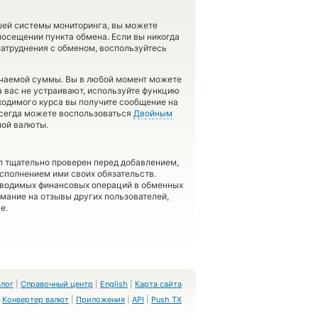
шей системы мониторинга, вы можете
посещении пункта обмена. Если вы никогда
затруднения с обменом, воспользуйтесь
учаемой суммы. Вы в любой момент можете
а вас не устраивают, используйте функцию
ходимого курса вы получите сообщение на
 всегда можете воспользоваться
Двойным
ной валюты.
л тщательно проверен перед добавлением,
сполнением ими своих обязательств.
оводимых финансовых операций в обменных
имание на отзывы других пользователей,
е.
Блог
|
Справочный центр
|
English
|
Карта сайта
Конвертер валют
|
Приложения
|
API
|
Push TX