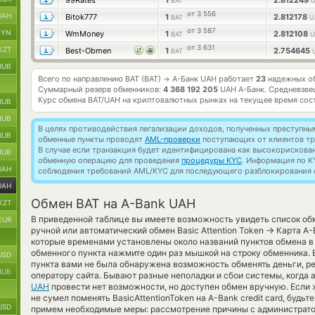
99Rates
1
2.812249
BAT
U
от 3 556
UAH
Bitok777
1
2.812178
BAT
U
от 3 587
BYN
WmMoney
1
2.812108
BAT
U
от 3 631
KZT
Best-Obmen
1
2.754645
BAT
RUB
Всего по направлению BAT (BAT)
А-Банк UAH работает
23
надежных об
→
Суммарный резерв обменников:
4 368 192 205
UAH А-Банк.
Средневзве
Курс обмена
BAT/UAH
на криптовалютных рынках на текущее время сос
RUB
RUB
В целях противодействия легализации доходов, полученных преступны
RUB
обменные пункты проводят
AML-проверки
поступающих от клиентов тр
В случае если транзакция будет идентифицирована как высокорискова
RUB
обменную операцию для проведения
процедуры KYC
. Информация по K
UAH
соблюдения требований AML/KYC для последующего разблокирования с
UAH
Обмен BAT на A-Bank UAH
KZT
В приведенной таблице вы имеете возможность увидеть список об
EUR
→
ручной или автоматический обмен Basic Attention Token
Карта А-Б
которые временами установлены около названий пунктов обмена в 
обменного пункта нажмите один раз мышкой на строку обменника. 
USD
пункта вами не была обнаружена возможность обменять деньги, ре
RUB
оператору сайта. Бывают разные неполадки и сбои системы, когда
UAH
провести нет возможности, но доступен обмен вручную. Если 
не сумел поменять BasicAttentionToken на A-Bank credit card, будьт
USD
примем необходимые меры: рассмотрение причины с администрато