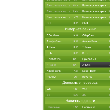
Банковская карта
Банковская карта
UAH
Банковская карта
Банковская карта
BYN
Банковская карта
Банковская карта
KZT
СБП
СБП
RUB
Интернет-банкинг
Сбербанк
Сбербанк
RUB
Альфа-Банк
Альфа-Банк
RUB
Т-Банк
Т-Банк
RUB
ВТБ
ВТБ
RUB
Приват 24
Приват 24
UAH
А-Банк
А-Банк
UAH
Kaspi Bank
Kaspi Bank
KZT
Revolut
Revolut
EUR
Денежные переводы
WU
WU
USD
ЗК
ЗК
RUB
Наличные деньги
Наличные
Наличные
USD