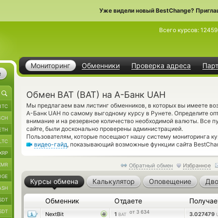
Уже видели новый BestChange? Пригла
Всего курсов:
12459
Мониторинг
Обменники
Проверка адреса
Пар
е
Обмен BAT (BAT) на А-Банк UAH
Мы предлагаем вам листинг обменников, в которых вы имеете во
BTC
А-Банк UAH по самому выгодному курсу в Рунете. Определите оп
BCH
внимание и на резервное количество необходимой валюты. Все п
сайте, были досконально проверены администрацией.
ETH
Пользователям, которые посещают нашу систему мониторинга ку
LTC
видео-гайд
, показывающий возможные функции сайта BestCha
XRP
XMR
Обратный обмен
Избранное
OGE
Курсы обмена
Калькулятор
Оповещение
Дво
ASH
SDT
Обменник
Отдаете
Получа
SDT
от 3 634
NextBit
1
3.027479
BAT