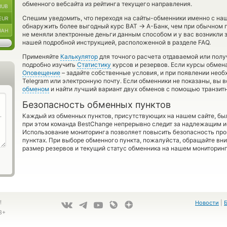
обменного вебсайта из рейтинга текущего направления.
RUB
Спешим уведомить, что переходя на сайты-обменники именно с на
EUR
→
обнаружить более выгодный курс BAT
А-Банк, чем при обычном 
UAH
не меняли электронные деньги данным способом и у вас возникли 
нашей подробной инструкцией, расположенной в разделе FAQ.
Применяйте
Калькулятор
для точного расчета отдаваемой или пол
подробно изучить
Статистику
курсов и резервов. Если курсы обмен
Оповещение
– задайте собственные условия, и при появлении необ
Telegram или электронную почту. Если обменники не показаны, вы
обменом
и найти лучший вариант двух обменов с помощью транзит
Безопасность обменных пунктов
Каждый из обменных пунктов, присутствующих на нашем сайте, бы
при этом команда BestChange непрерывно следит за надлежащим и
Использование мониторинга позволяет повысить безопасность пр
пунктах. При выборе обменного пункта, пожалуйста, обращайте вн
размер резервов и текущий статус обменника на нашем мониторинг
!
Новости
|
8+