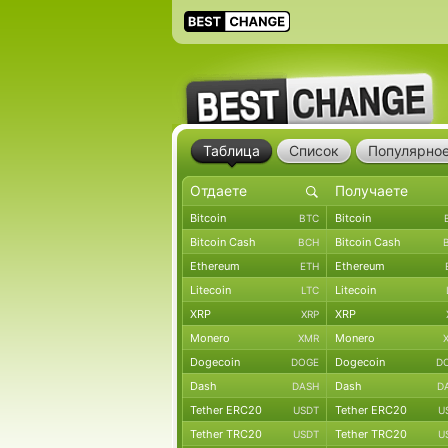
Таблица
Список
Популярно
Bitcoin
Bitcoin
BTC
Bitcoin Cash
Bitcoin Cash
BCH
Ethereum
Ethereum
ETH
Litecoin
Litecoin
LTC
XRP
XRP
XRP
Monero
Monero
XMR
Dogecoin
Dogecoin
DOGE
D
Dash
Dash
DASH
D
Tether ERC20
Tether ERC20
USDT
U
Tether TRC20
Tether TRC20
USDT
U