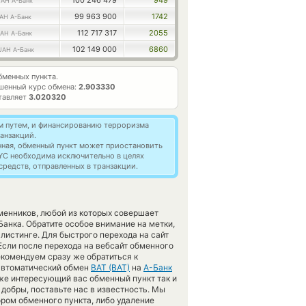
100 246 479
949
AH А-Банк
99 963 900
1742
AH А-Банк
112 717 317
2055
AH А-Банк
102 149 000
6860
UAH А-Банк
менных пункта.
шенный курс обмена:
2.903330
тавляет
3.020320
м путем, и финансированию терроризма
анзакций.
нная, обменный пункт может приостановить
YC необходима исключительно в целях
редств, отправленных в транзакции.
менников, любой из которых совершает
анка. Обратите особое внимание на метки,
листинге. Для быстрого перехода на сайт
Если после перехода на вебсайт обменного
комендуем сразу же обратиться к
 автоматический обмен
BAT (BAT)
на
А-Банк
же интересующий вас обменный пункт так и
е добры, поставьте нас в известность. Мы
ром обменного пункта, либо удаление