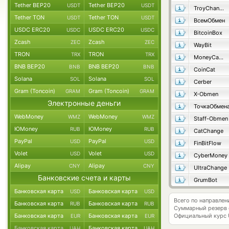
Tether BEP20
Tether BEP20
USDT
USDT
TroyChange
Tether TON
Tether TON
USDT
USDT
ВсемОбмен
USDC ERC20
USDC ERC20
USDC
USDC
BitcoinBox
Zcash
Zcash
ZEC
ZEC
WayBit
TRON
TRON
TRX
TRX
MoneyCame
BNB BEP20
BNB BEP20
BNB
BNB
CoinCat
Solana
Solana
SOL
SOL
Cerber
Gram (Toncoin)
Gram (Toncoin)
GRAM
GRAM
X-Obmen
Электронные деньги
ТочкаОбмен
WebMoney
WebMoney
WMZ
WMZ
Staff-Obmen
ЮMoney
ЮMoney
RUB
RUB
CatChange
PayPal
PayPal
USD
USD
FinBitFlow
Volet
Volet
USD
USD
CyberMoney
Alipay
Alipay
CNY
CNY
UltraChange
Банковские счета и карты
GrumBot
Банковская карта
Банковская карта
USD
USD
Всего по направле
Банковская карта
Банковская карта
RUB
RUB
Суммарный резерв
Банковская карта
Банковская карта
Официальный курс
EUR
EUR
Банковская карта
Банковская карта
UAH
UAH