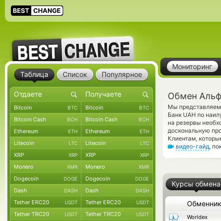
Мониторинг
Таблица
Список
Популярное
Обмен Альф
Мы представляем 
Bitcoin
Bitcoin
BTC
BTC
Банк UAH по наил
Bitcoin Cash
Bitcoin Cash
BCH
BCH
на резервы необх
доскональную про
Ethereum
Ethereum
ETH
ETH
Клиентам, которы
Litecoin
Litecoin
LTC
LTC
видео-гайд
, п
XRP
XRP
XRP
XRP
Monero
Monero
XMR
XMR
Dogecoin
Dogecoin
DOGE
DOGE
Курсы обмена
Dash
Dash
DASH
DASH
Tether ERC20
Tether ERC20
USDT
USDT
Обменни
Tether TRC20
Tether TRC20
USDT
USDT
Worldex