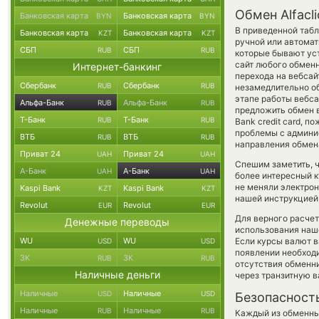
Обмен Alfacl
Банковская карта
Банковская карта
BYN
BYN
В приведенной табл
Банковская карта
Банковская карта
KZT
KZT
ручной или автома
СБП
СБП
RUB
RUB
которые бывают уст
сайт любого обменн
Интернет-банкинг
перехода на вебса
Сбербанк
Сбербанк
RUB
RUB
незамедлительно об
этапе работы вебс
Альфа-Банк
Альфа-Банк
RUB
RUB
предложить обмен в
Т-Банк
Т-Банк
RUB
RUB
Bank credit card, 
проблемы с админис
ВТБ
ВТБ
RUB
RUB
направления обмен
Приват 24
Приват 24
UAH
UAH
Спешим заметить, ч
А-Банк
А-Банк
UAH
UAH
более интересный 
не меняли электрон
Kaspi Bank
Kaspi Bank
KZT
KZT
нашей инструкцией,
Revolut
Revolut
EUR
EUR
Для верного расчет
Денежные переводы
использования наше
WU
WU
Если курсы валют в
USD
USD
появлении необходи
ЗК
ЗК
RUB
RUB
отсутствия обменн
Наличные деньги
через транзитную в
Наличные
Наличные
USD
USD
Безопасност
Наличные
Наличные
RUB
RUB
Каждый из обменны