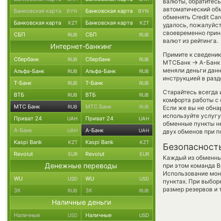
валюты, обратитесь
автоматический о
Банковская карта
Банковская карта
BYN
BYN
обменять Credit Ca
Банковская карта
Банковская карта
KZT
KZT
удалось, пожалуйс
своевременно прин
СБП
СБП
RUB
RUB
валют из рейтинга.
Интернет-банкинг
Примите к сведению
Сбербанк
Сбербанк
RUB
RUB
→
МТСБанк
А-Банк 
меняли деньги данн
Альфа-Банк
Альфа-Банк
RUB
RUB
инструкцией в разд
Т-Банк
Т-Банк
RUB
RUB
Старайтесь всегда
ВТБ
ВТБ
RUB
RUB
комфорта работы с 
МТС Банк
МТС Банк
RUB
RUB
Если же вы не обна
используйте услуг
Приват 24
Приват 24
UAH
UAH
обменные пункты н
А-Банк
А-Банк
UAH
UAH
двух обменов при 
Kaspi Bank
Kaspi Bank
KZT
KZT
Безопасност
Revolut
Revolut
EUR
EUR
Каждый из обменны
Денежные переводы
при этом команда 
Использование мон
WU
WU
USD
USD
пунктах. При выбор
размер резервов и 
ЗК
ЗК
RUB
RUB
Наличные деньги
Наличные
Наличные
USD
USD