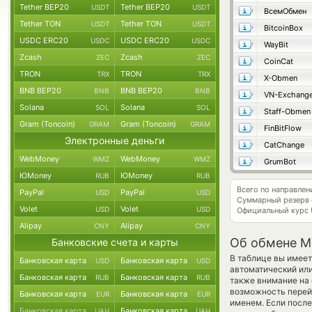
Tether BEP20
Tether BEP20
USDT
USDT
ВсемОбмен
Tether TON
Tether TON
USDT
USDT
BitcoinBox
USDC ERC20
USDC ERC20
USDC
USDC
WayBit
Zcash
Zcash
ZEC
ZEC
CoinCat
TRON
TRON
TRX
TRX
X-Obmen
BNB BEP20
BNB BEP20
BNB
BNB
VN-Exchang
Solana
Solana
SOL
SOL
Staff-Obmen
Gram (Toncoin)
Gram (Toncoin)
GRAM
GRAM
FinBitFlow
Электронные деньги
CatChange
WebMoney
WebMoney
WMZ
WMZ
GrumBot
ЮMoney
ЮMoney
RUB
RUB
Всего по направле
PayPal
PayPal
USD
USD
Суммарный резерв
Volet
Volet
USD
USD
Официальный курс
Alipay
Alipay
CNY
CNY
Об обмене M
Банковские счета и карты
В таблице вы имеет
Банковская карта
Банковская карта
USD
USD
автоматический ил
Банковская карта
Банковская карта
RUB
RUB
также внимание на 
возможность перейт
Банковская карта
Банковская карта
EUR
EUR
именем. Если после
Банковская карта
Банковская карта
UAH
UAH