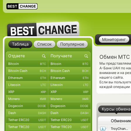
Мониторинг
Таблица
Список
Популярное
Обмен МТС 
Мы представляем 
Bitcoin
Bitcoin
BTC
BTC
А-Банк UAH по на
Bitcoin Cash
Bitcoin Cash
BCH
BCH
внимание и на ре
нашего сайта.
Ethereum
Ethereum
ETH
ETH
Если вы пользует
Litecoin
Litecoin
LTC
LTC
каждой операции 
XRP
XRP
XRP
XRP
Monero
Monero
XMR
XMR
Dogecoin
Dogecoin
DOGE
DOGE
Курсы обмена
Dash
Dash
DASH
DASH
Tether ERC20
Tether ERC20
USDT
USDT
Обменни
Tether TRC20
Tether TRC20
USDT
USDT
TroyChange