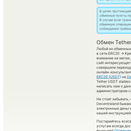
В целях противоде
обменные пункты п
В случае если тра
обменную операци
соблюдения требов
Обмен Tether
Любой из обменных 
→
в сети ERC20
Кри
внимание на метки,
сайт интересующего
совершили переход 
онлайн-консультант
ERC20 (USDT)
на
De
Tether USDT stablec
написать нам о дан
администратором са
Не стоит забывать,
Decentraland бываю
электронные деньги
нашей инструкцией 
Постарайтесь всег
услугам всегда до
функцией
Оповеще