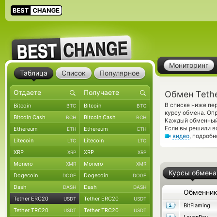
Мониторинг
Таблица
Список
Популярное
Обмен Tethe
В списке ниже пе
Bitcoin
Bitcoin
BTC
BTC
курсу обмена. Оп
Bitcoin Cash
Bitcoin Cash
BCH
BCH
Каждый обменный 
Если вы решили в
Ethereum
Ethereum
ETH
ETH
видео
, подроб
Litecoin
Litecoin
LTC
LTC
XRP
XRP
XRP
XRP
Monero
Monero
XMR
XMR
Курсы обмена
Dogecoin
Dogecoin
DOGE
DOGE
Dash
Dash
DASH
DASH
Обменни
Tether ERC20
Tether ERC20
USDT
USDT
BitFlaming
Tether TRC20
Tether TRC20
USDT
USDT