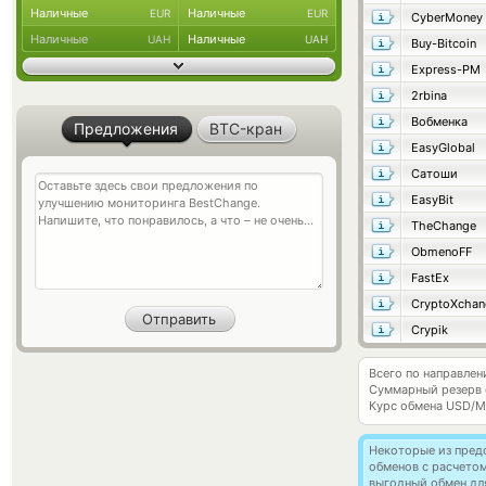
Наличные
Наличные
EUR
EUR
CyberMoney
Наличные
Наличные
UAH
UAH
Buy-Bitcoin
Express-PM
2rbina
Вобменка
Предложения
BTC-кран
EasyGlobal
Сатоши
EasyBit
TheChange
ObmenoFF
FastEx
CryptoXchan
Crypik
Всего по направлен
Суммарный резерв
Курс обмена
USD/M
Некоторые из пред
обменов с расчето
выгодный обмен дл