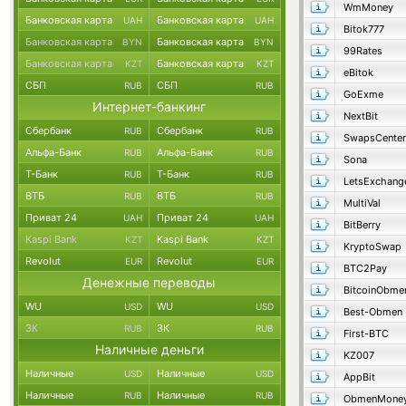
WmMoney
Банковская карта
Банковская карта
UAH
UAH
Bitok777
Банковская карта
Банковская карта
BYN
BYN
99Rates
Банковская карта
Банковская карта
KZT
KZT
eBitok
СБП
СБП
RUB
RUB
GoExme
Интернет-банкинг
NextBit
Сбербанк
Сбербанк
RUB
RUB
SwapsCenter
Альфа-Банк
Альфа-Банк
RUB
RUB
Sona
Т-Банк
Т-Банк
RUB
RUB
LetsExchang
ВТБ
ВТБ
RUB
RUB
MultiVal
Приват 24
Приват 24
UAH
UAH
BitBerry
Kaspi Bank
Kaspi Bank
KZT
KZT
KryptoSwap
Revolut
Revolut
EUR
EUR
BTC2Pay
Денежные переводы
BitcoinObme
WU
WU
USD
USD
Best-Obmen
ЗК
ЗК
RUB
RUB
First-BTC
Наличные деньги
KZ007
Наличные
Наличные
USD
USD
AppBit
Наличные
Наличные
RUB
RUB
ObmenMone