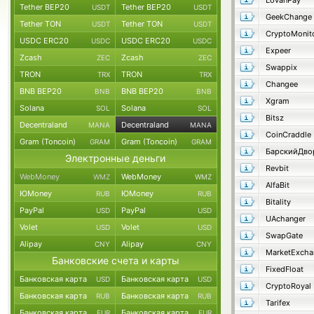
LovanPay
Tether BEP20
Tether BEP20
USDT
USDT
GeekChange
Tether TON
Tether TON
USDT
USDT
CryptoMonit
USDC ERC20
USDC ERC20
USDC
USDC
Expeer
Zcash
Zcash
ZEC
ZEC
Swappix
TRON
TRON
TRX
TRX
Changee
BNB BEP20
BNB BEP20
BNB
BNB
Xgram
Solana
Solana
SOL
SOL
Bitsz
Decentraland
Decentraland
MANA
MANA
CoinCraddle
Gram (Toncoin)
Gram (Toncoin)
GRAM
GRAM
БарскийДво
Электронные деньги
Revbit
WebMoney
WebMoney
WMZ
WMZ
AlfaBit
ЮMoney
ЮMoney
RUB
RUB
Bitality
PayPal
PayPal
USD
USD
UAchanger
Volet
Volet
USD
USD
SwapGate
Alipay
Alipay
CNY
CNY
MarketExcha
Банковские счета и карты
FixedFloat
Банковская карта
Банковская карта
USD
USD
CryptoRoyal
Банковская карта
Банковская карта
RUB
RUB
Tarifex
Банковская карта
Банковская карта
EUR
EUR