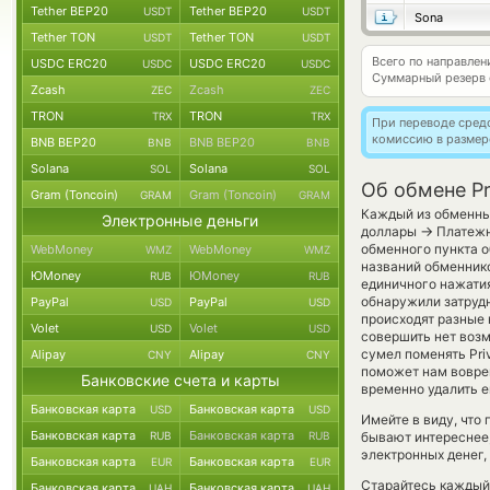
Tether BEP20
Tether BEP20
USDT
USDT
Sona
Tether TON
Tether TON
USDT
USDT
Всего по направле
USDC ERC20
USDC ERC20
USDC
USDC
Суммарный резерв
Zcash
Zcash
ZEC
ZEC
TRON
TRON
TRX
TRX
При переводе средс
комиссию в размер
BNB BEP20
BNB BEP20
BNB
BNB
Solana
Solana
SOL
SOL
Об обмене Pr
Gram (Toncoin)
Gram (Toncoin)
GRAM
GRAM
Каждый из обменных
Электронные деньги
→
доллары
Платежн
обменного пункта о
WebMoney
WebMoney
WMZ
WMZ
названий обменнико
ЮMoney
ЮMoney
RUB
RUB
единичного нажатия
обнаружили затрудн
PayPal
PayPal
USD
USD
происходят разные 
Volet
Volet
USD
USD
совершить нет возм
сумел поменять Priv
Alipay
Alipay
CNY
CNY
поможет нам вовре
Банковские счета и карты
временно удалить е
Банковская карта
Банковская карта
USD
USD
Имейте в виду, что
Банковская карта
Банковская карта
RUB
RUB
бывают интереснее,
электронных денег,
Банковская карта
Банковская карта
EUR
EUR
Старайтесь каждый
Банковская карта
Банковская карта
UAH
UAH