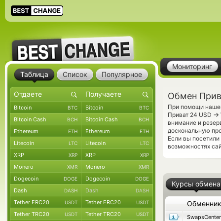
Мониторинг
Таблица
Список
Популярное
Обмен Прив
При помощи нашег
Bitcoin
Bitcoin
BTC
BTC
→
Приват 24 USD
Bitcoin Cash
Bitcoin Cash
BCH
BCH
внимание и резер
доскональную про
Ethereum
Ethereum
ETH
ETH
Если вы посетили
Litecoin
Litecoin
LTC
LTC
возможностях сай
XRP
XRP
XRP
XRP
Monero
Monero
XMR
XMR
Dogecoin
Dogecoin
DOGE
DOGE
Курсы обмена
Dash
Dash
DASH
DASH
Tether ERC20
Tether ERC20
USDT
USDT
Обменни
Tether TRC20
Tether TRC20
USDT
USDT
SwapsCenter