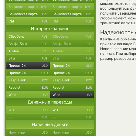
момент можете под
Банковская карта
Банковская карта
BYN
BYN
воспользуйтесь фу
получите уведомлен
Банковская карта
Банковская карта
KZT
KZT
любой момент, мож
СБП
СБП
RUB
RUB
транзитной валюты.
Интернет-банкинг
Надежность 
Сбербанк
Сбербанк
RUB
RUB
Каждый из обменны
Альфа-Банк
Альфа-Банк
при этом команда 
RUB
RUB
Использование мон
Т-Банк
Т-Банк
RUB
RUB
пунктах. При выбор
ВТБ
ВТБ
размер резервов и 
RUB
RUB
Приват 24
Приват 24
USD
USD
Приват 24
Приват 24
UAH
UAH
Kaspi Bank
Kaspi Bank
KZT
KZT
Revolut
Revolut
EUR
EUR
Wise
Wise
USD
USD
Денежные переводы
WU
WU
USD
USD
ЗК
ЗК
RUB
RUB
Наличные деньги
Наличные
Наличные
USD
USD