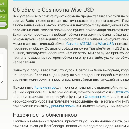
RUB
Об обмене Cosmos на Wise USD
EUR
Все указанные в списке пункты обмена предоставляют услуги по 
UAH
сервис Вайс в долларах в автоматическом или ручном режиме. При
также внимание на метки, которые в некоторых случаях указывают
перейти на сайт любого обменного пункта при помощи однократног
Если после перехода на вебсайт обменника вами не была найдена
рекомендуем незамедлительно обратиться к онлайн-консультанту с
момент автоматический обмен
Cosmos (ATOM)
на
Wise USD
невозмо
произвести обмен Cosmos cryptocurrency на TransferWise in USD в 
вышло, пожалуйста, сообщите нам об этом. Мы сразу же примем 
причины с администратором обменного пункта, либо удаление обме
направления.
→
Зачастую получается так, что курсы Cosmos
Wise выгоднее, когд
наш сервис. Если вы еще ни разу не меняли деньги подобным спос
системы мониторинга, просто воспользуйтесь инструкцией из разд
Применяйте
Калькулятор
для точного подсчета отдаваемой или пол
нашим сервисом вы, в любой момент, можете обратиться к
Статист
вас не устраивают, используйте функцию
Оповещение
– задайте со
необходимого курса вы получите уведомление на Telegram или e-mai
при помощи функции
Двойной обмен
вы найдете наилучший вариант
Надежность обменников
Каждый из обменных пунктов, присутствующих на нашем сайте, бы
при этом команда BestChange непрерывно следит за надлежащим и