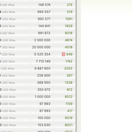
1
148 574
215
USD Wise
24
994 557
519
USD Wise
07
992 577
1091
USD Wise
66
144 841
1929
USD Wise
5
991 872
9018
USD Wise
00
2 000 000
4874
USD Wise
7
20 000 000
4518
USD Wise
7
5 525 354
1
949
USD Wise
5
7 713 149
1742
USD Wise
8
9 887 850
2055
USD Wise
0
258 900
367
USD Wise
0
368 950
1338
USD Wise
00
355 672
812
USD Wise
00
1 000 000
8512
USD Wise
00
97 993
1109
USD Wise
00
97 993
417
USD Wise
00
100 000
9519
USD Wise
00
153 630
8021
USD Wise