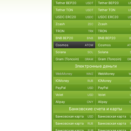
Tether BEP20
Tether BEP20
USDT
U
Tether TON
Tether TON
USDT
U
USDC ERC20
USDC ERC20
USDC
U
Zcash
Zcash
ZEC
TRON
TRON
TRX
BNB BEP20
BNB BEP20
BNB
Cosmos
Cosmos
ATOM
A
Solana
Solana
SOL
Gram (Toncoin)
Gram (Toncoin)
GRAM
G
Электронные деньги
WebMoney
WebMoney
WMZ
W
ЮMoney
ЮMoney
RUB
PayPal
PayPal
USD
Volet
Volet
USD
Alipay
Alipay
CNY
Банковские счета и карты
Банковская карта
Банковская карта
USD
Банковская карта
Банковская карта
RUB
Банковская карта
Банковская карта
EUR