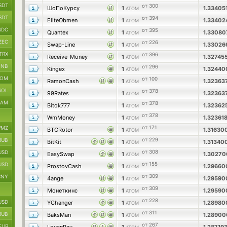
SDT
от 300
ШоПоКурсу
1
1.33405
ATOM
SDT
от 394
EliteObmen
1
1.3340
ATOM
SDC
от 395
Quantex
1
1.3308
ATOM
ZEC
от 226
Swap-Line
1
1.3302
ATOM
TRX
от 396
Receive-Money
1
1.32745
ATOM
BNB
от 296
Kingex
1
1.3244
ATOM
TOM
от 100
RamonCash
1
1.32363
ATOM
SOL
от 378
99Rates
1
1.32363
ATOM
RAM
от 378
Bitok777
1
1.32362
ATOM
от 378
WmMoney
1
1.32361
ATOM
от 171
MZ
BTCRotor
1
1.31630
ATOM
от 229
RUB
BitKit
1
1.31340
ATOM
от 308
USD
EasySwap
1
1.3027
ATOM
от 155
USD
ProstovCash
1
1.2966
ATOM
от 309
CNY
4ange
1
1.2959
ATOM
от 309
Монеткинс
1
1.2959
ATOM
от 228
USD
YChanger
1
1.2898
ATOM
от 311
RUB
BaksMan
1
1.2890
ATOM
от 267
EUR