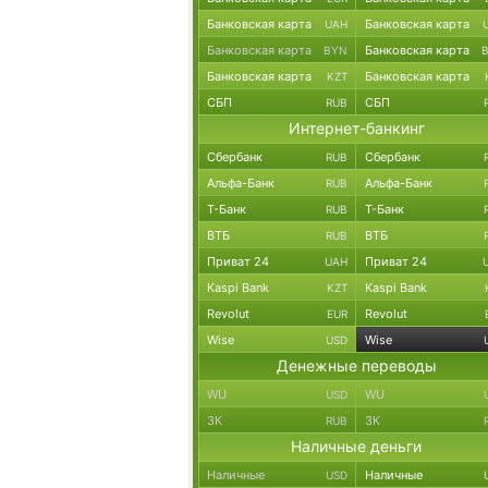
Банковская карта
Банковская карта
UAH
Банковская карта
Банковская карта
BYN
Банковская карта
Банковская карта
KZT
СБП
СБП
RUB
Интернет-банкинг
Сбербанк
Сбербанк
RUB
Альфа-Банк
Альфа-Банк
RUB
Т-Банк
Т-Банк
RUB
ВТБ
ВТБ
RUB
Приват 24
Приват 24
UAH
Kaspi Bank
Kaspi Bank
KZT
Revolut
Revolut
EUR
Wise
Wise
USD
Денежные переводы
WU
WU
USD
ЗК
ЗК
RUB
Наличные деньги
Наличные
Наличные
USD