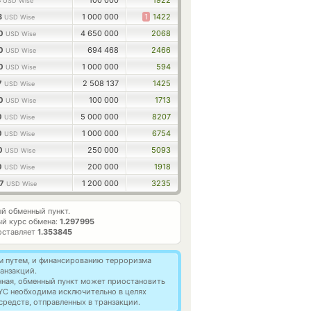
3
100 000
1922
USD Wise
3
1 000 000
1
1422
USD Wise
00
4 650 000
2068
USD Wise
00
694 468
2466
USD Wise
00
1 000 000
594
USD Wise
7
2 508 137
1425
USD Wise
00
100 000
1713
USD Wise
0
5 000 000
8207
USD Wise
0
1 000 000
6754
USD Wise
00
250 000
5093
USD Wise
0
200 000
1918
USD Wise
67
1 200 000
3235
USD Wise
й обменный пункт.
й курс обмена:
1.297995
оставляет
1.353845
м путем, и финансированию терроризма
анзакций.
нная, обменный пункт может приостановить
YC необходима исключительно в целях
редств, отправленных в транзакции.