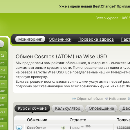
Уже видели новый BestChange? Пригла
Всего курсов:
1060
Мониторинг
Обменники
Проверка адреса
Пар
е
Обмен Cosmos (ATOM) на Wise USD
Мы предлагаем вам рейтинг обменников, в которых вы сможете 
BTC
самым выгодным курсам в сети. При определении выгодного курс
BCH
на резерв валюты Wise USD. Все предлагаемые нашим Интернет-
строгую проверку.
ETH
Если вы решили воспользоваться нашими услугами в первый раз
LTC
подробно рассказывающее обо всех возможных функциях BestCha
XRP
XMR
Обратный обмен
Избранное
OGE
Курсы обмена
Калькулятор
Оповещение
Дво
ASH
SDT
Обменник
Отдаете
Получ
SDT
от 599
GoodObmen
1
1.33636
ATOM