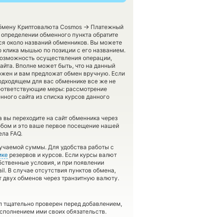
→
обмену Криптовалюта Cosmos
Платежный
 определении обменного пункта обратите
ся около названий обменников. Вы можете
о клика мышью по позиции с его названием.
 возможность осуществления операции,
айта. Вполне может быть, что на данный
жен и вам предложат обмен вручную. Если
подходящем для вас обменнике все же не
соответствующие меры: рассмотрение
нного сайта из списка курсов данного
а вы переходите на сайт обменника через
обом и это ваше первое посещение нашей
ела FAQ.
учаемой суммы. Для удобства работы с
ике
резервов и курсов. Если курсы валют
бственные условия, и при появлении
l. В случае отсутствия пунктов обмена,
 двух обменов через транзитную валюту.
л тщательно проверен перед добавлением,
сполнением ими своих обязательств.