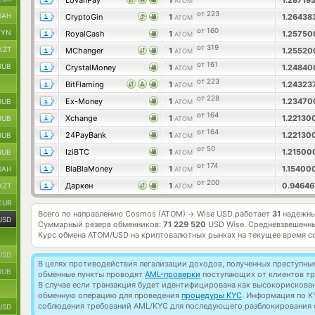
LovanPay
1
1.28719
ATOM
от 223
UAH
CryptoGin
1
1.26438
ATOM
от 160
BYN
RoyalCash
1
1.2575
ATOM
от 319
KZT
MChanger
1
1.2552
ATOM
от 161
RUB
CrystalMoney
1
1.2484
ATOM
от 223
BitFlaming
1
1.24323
ATOM
от 228
Ex-Money
1
1.2347
RUB
ATOM
от 164
Xchange
1
1.22130
RUB
ATOM
от 164
24PayBank
1
1.22130
RUB
ATOM
от 50
IziBTC
1
1.2150
RUB
ATOM
от 174
BlaBlaMoney
1
1.15400
UAH
ATOM
от 200
Даркен
1
0.9464
KZT
ATOM
EUR
Всего по направлению Cosmos (ATOM)
Wise USD работает
31
надежны
→
USD
Суммарный резерв обменников:
71 229 520
USD Wise.
Средневзвешенны
Курс обмена
ATOM/USD
на криптовалютных рынках на текущее время с
USD
В целях противодействия легализации доходов, полученных преступны
RUB
обменные пункты проводят
AML-проверки
поступающих от клиентов тр
В случае если транзакция будет идентифицирована как высокорискова
обменную операцию для проведения
процедуры KYC
. Информация по K
соблюдения требований AML/KYC для последующего разблокирования с
USD