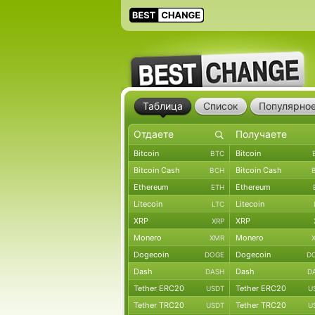
Таблица
Список
Популярно
Bitcoin
Bitcoin
BTC
Bitcoin Cash
Bitcoin Cash
BCH
Ethereum
Ethereum
ETH
Litecoin
Litecoin
LTC
XRP
XRP
XRP
Monero
Monero
XMR
Dogecoin
Dogecoin
DOGE
D
Dash
Dash
DASH
D
Tether ERC20
Tether ERC20
USDT
U
Tether TRC20
Tether TRC20
USDT
U