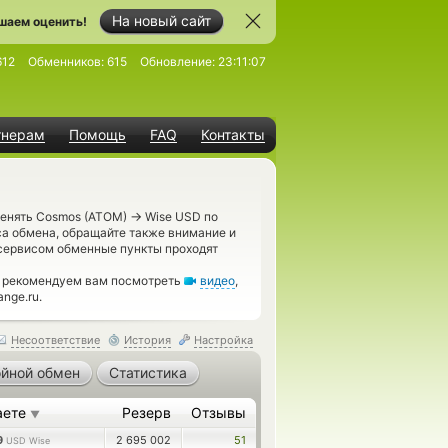
На новый сайт
шаем оценить!
612
Обменников:
615
Обновление:
23:11:07
тнерам
Помощь
FAQ
Контакты
→
менять Cosmos (ATOM)
Wise USD по
а обмена, обращайте также внимание и
сервисом обменные пункты проходят
, рекомендуем вам посмотреть
видео
,
nge.ru.
Несоответствие
История
Настройка
йной обмен
Статистика
аете
Резерв
Отзывы
▼
9
2 695 002
51
USD Wise