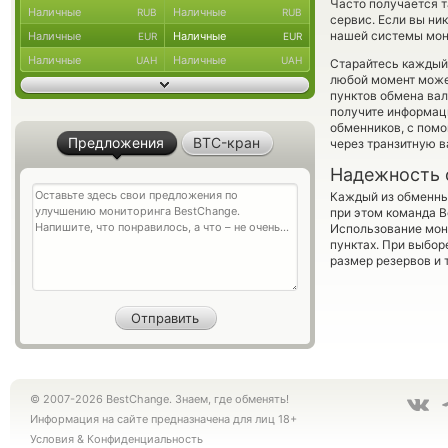
Часто получается т
Наличные
Наличные
RUB
RUB
сервис. Если вы ни
нашей системы мони
Наличные
Наличные
EUR
EUR
Наличные
Наличные
UAH
UAH
Старайтесь каждый
любой момент може
пунктов обмена вал
получите информаци
обменников, с пом
Предложения
BTC-кран
через транзитную в
Надежность 
Каждый из обменны
при этом команда 
Использование мон
пунктах. При выбор
размер резервов и 
© 2007-2026 BestChange. Знаем, где обменять!
Информация на сайте предназначена для лиц 18+
Условия
&
Конфиденциальность