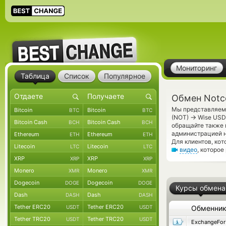
Мониторинг
Таблица
Список
Популярное
Обмен Notco
Мы представляем 
Bitcoin
Bitcoin
BTC
BTC
→
(NOT)
Wise USD 
Bitcoin Cash
Bitcoin Cash
BCH
BCH
обращайте также 
администрацией н
Ethereum
Ethereum
ETH
ETH
Для клиентов, ко
Litecoin
Litecoin
LTC
LTC
видео
, которое
XRP
XRP
XRP
XRP
Monero
Monero
XMR
XMR
Dogecoin
Dogecoin
DOGE
DOGE
Курсы обмена
Dash
Dash
DASH
DASH
Tether ERC20
Tether ERC20
USDT
USDT
Обменни
Tether TRC20
Tether TRC20
USDT
USDT
ExchangeFo