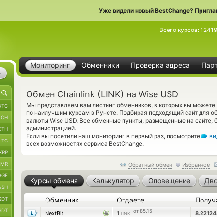
Уже видели новый BestChange? Пригла
Всего курсов:
1241
Мониторинг
Обменники
Проверка адреса
Пар
е
Обмен Chainlink (LINK) на Wise USD
Мы представляем вам листинг обменников, в которых вы можете л
BTC
по наилучшим курсам в Рунете. Подбирая подходящий сайт для об
BCH
валюты Wise USD. Все обменные пункты, размещенные на сайте,
администрацией.
ETH
Если вы посетили наш мониторинг в первый раз, посмотрите
ви
LTC
всех возможностях сервиса BestChange.
XRP
XMR
Обратный обмен
Избранное
OGE
Курсы обмена
Калькулятор
Оповещение
Дво
ASH
SDT
Обменник
Отдаете
Получ
SDT
от 85.15
NextBit
1
8.2212
LINK