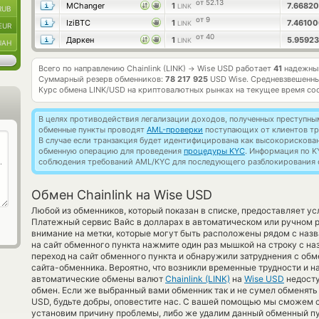
от 52.13
MChanger
1
7.6682
LINK
RUB
от 9
IziBTC
1
7.4610
LINK
EUR
от 40
Даркен
1
5.9592
LINK
UAH
Всего по направлению Chainlink (LINK)
Wise USD работает
41
надежный
→
Суммарный резерв обменников:
78 217 925
USD Wise.
Средневзвешенны
Курс обмена
LINK/USD
на криптовалютных рынках на текущее время со
В целях противодействия легализации доходов, полученных преступны
обменные пункты проводят
AML-проверки
поступающих от клиентов тр
В случае если транзакция будет идентифицирована как высокорискова
обменную операцию для проведения
процедуры KYC
. Информация по K
соблюдения требований AML/KYC для последующего разблокирования с
Обмен Chainlink на Wise USD
Любой из обменников, который показан в списке, предоставляет ус
Платежный сервис Вайс в долларах в автоматическом или ручном 
внимание на метки, которые могут быть расположены рядом с наз
на сайт обменного пункта нажмите один раз мышкой на строку с н
переход на сайт обменного пункта и обнаружили затруднения с обм
сайта-обменника. Вероятно, что возникли временные трудности и н
автоматические обмены валют
Chainlink (LINK)
на
Wise USD
недосту
обмен. Если же выбранный вами обменник так и не сумел обменять Ch
USD, будьте добры, оповестите нас. С вашей помощью мы сможем
установим причину проблемы, либо же удалим данный обменный пун