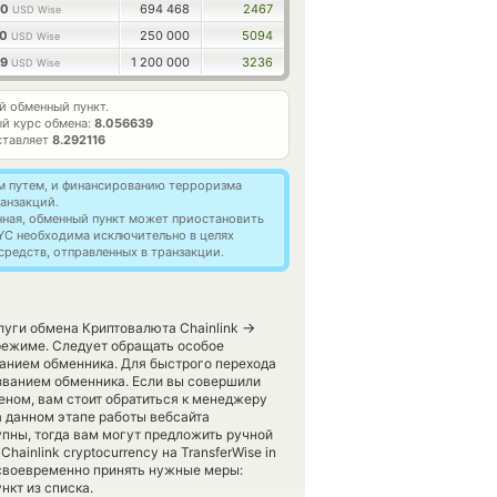
00
694 468
2467
USD Wise
00
250 000
5094
USD Wise
39
1 200 000
3236
USD Wise
 обменный пункт.
й курс обмена:
8.056639
ставляет
8.292116
м путем, и финансированию терроризма
анзакций.
нная, обменный пункт может приостановить
YC необходима исключительно в целях
редств, отправленных в транзакции.
→
луги обмена Криптовалюта Chainlink
режиме. Следует обращать особое
ванием обменника. Для быстрого перехода
азванием обменника. Если вы совершили
еном, вам стоит обратиться к менеджеру
а данном этапе работы вебсайта
пны, тогда вам могут предложить ручной
ainlink cryptocurrency на TransferWise in
 своевременно принять нужные меры:
кт из списка.