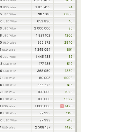
59
8 520 462
2432
USD Wise
43
1 105 499
24
USD Wise
15
987 616
6860
USD Wise
60
652 836
16
USD Wise
53
2 000 000
35
USD Wise
28
1 821 102
1266
USD Wise
10
865 872
2940
USD Wise
11
1 345 094
801
USD Wise
74
1 445 133
52
USD Wise
98
177 135
519
USD Wise
00
368 950
1339
USD Wise
10
50 008
11992
USD Wise
00
355 672
815
USD Wise
02
100 000
1923
USD Wise
00
100 000
9522
USD Wise
01
1 000 000
1
1423
USD Wise
00
97 993
1110
USD Wise
00
97 993
418
USD Wise
17
2 508 137
1426
USD Wise