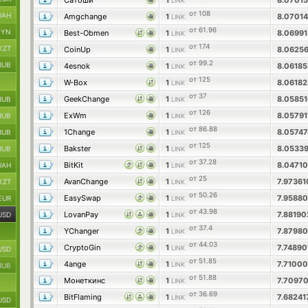
Сатоши
1
8.0701
LINK
от 108
UAH
Amgchange
1
8.0701
LINK
от 61.96
BYN
Best-Obmen
1
8.0699
LINK
от 174
KZT
CoinUp
1
8.0625
LINK
от 99.2
RUB
4esnok
1
8.0618
LINK
от 125
W-Box
1
8.0618
LINK
от 37
GeekChange
1
8.0585
RUB
LINK
от 126
ExWm
1
8.0579
RUB
LINK
от 86.88
1Change
1
8.0574
RUB
LINK
от 125
Bakster
1
8.0533
RUB
LINK
от 37.28
BitKit
1
8.0471
UAH
LINK
от 25
AvanChange
1
7.9736
KZT
LINK
от 50.26
EasySwap
1
7.9588
EUR
LINK
от 43.98
LovanPay
1
7.8819
USD
LINK
от 37.4
YChanger
1
7.8798
LINK
от 44.03
CryptoGin
1
7.7489
LINK
USD
от 51.85
4ange
1
7.7100
LINK
RUB
от 51.88
Монеткинс
1
7.7097
LINK
от 36.69
BitFlaming
1
7.6824
LINK
USD