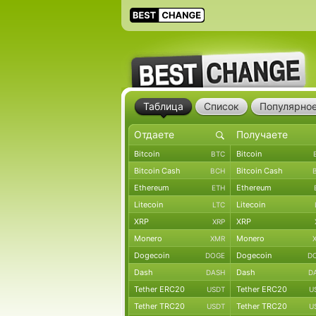
Таблица
Список
Популярно
Bitcoin
Bitcoin
BTC
Bitcoin Cash
Bitcoin Cash
BCH
Ethereum
Ethereum
ETH
Litecoin
Litecoin
LTC
XRP
XRP
XRP
Monero
Monero
XMR
Dogecoin
Dogecoin
DOGE
D
Dash
Dash
DASH
D
Tether ERC20
Tether ERC20
USDT
U
Tether TRC20
Tether TRC20
USDT
U