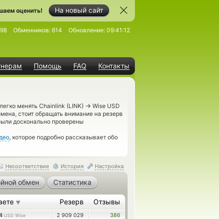
На новый сайт
шаем оценить!
998
Обменников:
614
Обновление:
09:41:12
тнерам
Помощь
FAQ
Контакты
→
егко менять Chainlink (LINK)
Wise USD
мена, стоит обращать внимание на резерв
 были досконально проверены
део
, которое подробно рассказывает обо
Несоответствие
История
Настройка
йной обмен
Статистика
аете
Резерв
Отзывы
▼
44
2 909 029
386
USD Wise