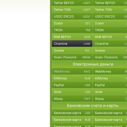
Tether BEP20
Tether BEP20
USDT
U
Tether TON
Tether TON
USDT
U
USDC ERC20
USDC ERC20
USDC
U
Zcash
Zcash
ZEC
TRON
TRON
TRX
BNB BEP20
BNB BEP20
BNB
Chainlink
Chainlink
LINK
L
Solana
Solana
SOL
Gram (Toncoin)
Gram (Toncoin)
GRAM
G
Электронные деньги
WebMoney
WebMoney
WMZ
W
ЮMoney
ЮMoney
RUB
PayPal
PayPal
USD
Volet
Volet
USD
Alipay
Alipay
CNY
Банковские счета и карты
Банковская карта
Банковская карта
USD
Банковская карта
Банковская карта
RUB
Банковская карта
Банковская карта
EUR