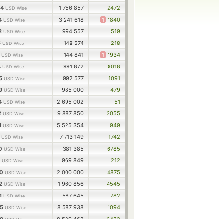
54
1 756 857
2472
USD Wise
64
3 241 618
1
1840
USD Wise
52
994 557
519
USD Wise
5
148 574
218
USD Wise
3
144 841
1
1934
USD Wise
4
991 872
9018
USD Wise
25
992 577
1091
USD Wise
79
985 000
479
USD Wise
84
2 695 002
51
USD Wise
2
9 887 850
2055
USD Wise
1
5 525 354
949
USD Wise
9
7 713 149
1742
USD Wise
40
381 385
6785
USD Wise
2
969 849
212
USD Wise
00
2 000 000
4875
USD Wise
12
1 960 856
4545
USD Wise
11
587 645
782
USD Wise
75
8 587 938
1094
USD Wise