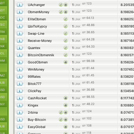
SDT
от 123
UAchanger
1
8.2053
LINK
SDT
от 123
ObmenMoney
1
8.1982
LINK
SDC
от 64.13
EliteObmen
1
8.1862
LINK
ZEC
от 48.86
ШоПоКурсу
1
8.18519
LINK
TRX
от 36.65
Swap-Line
1
8.18511
LINK
BNB
от 64.28
Receive-Money
1
8.16716
LINK
INK
от 64.33
Quantex
1
8.1608
LINK
SOL
от 123
BitcoinObmennik
1
8.1605
LINK
RAM
от 98.08
GoodObmen
1
8.1562
LINK
от 61.44
WmMoney
1
8.13745
LINK
от 61.45
MZ
99Rates
1
8.13620
LINK
от 61.45
RUB
Bitok777
1
8.13611
LINK
от 36.88
USD
ClickPay
1
8.1345
LINK
от 98.55
USD
CashRocket
1
8.11774
LINK
от 48.22
CNY
Kingex
1
8.1088
LINK
от 124
2rbina
1
8.0747
LINK
от 102
USD
Buy-Bitcoin
1
8.0738
LINK
от 108
RUB
EasyGlobal
1
8.0701
LINK
от 118
EUR