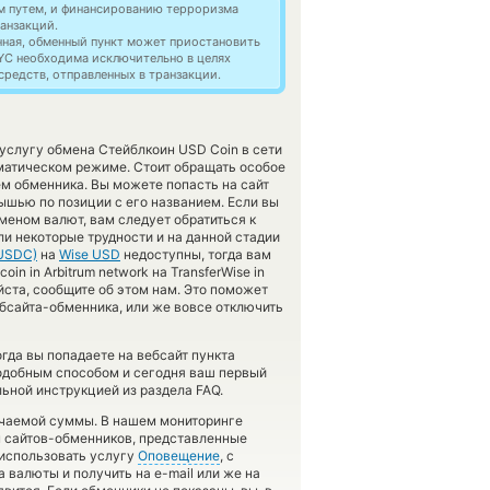
м путем, и финансированию терроризма
анзакций.
нная, обменный пункт может приостановить
YC необходима исключительно в целях
редств, отправленных в транзакции.
 услугу обмена Стейблкоин USD Coin в сети
матическом режиме. Стоит обращать особое
ем обменника. Вы можете попасть на сайт
шью по позиции с его названием. Если вы
меном валют, вам следует обратиться к
ли некоторые трудности и на данной стадии
USDC)
на
Wise USD
недоступны, тогда вам
n in Arbitrum network на TransferWise in
йста, сообщите об этом нам. Это поможет
бсайта-обменника, или же вовсе отключить
огда вы попадаете на вебсайт пункта
подобным способом и сегодня ваш первый
ьной инструкцией из раздела FAQ.
учаемой суммы. В нашем мониторинге
сы сайтов-обменников, представленные
 использовать услугу
Оповещение
, с
валюты и получить на e-mail или же на