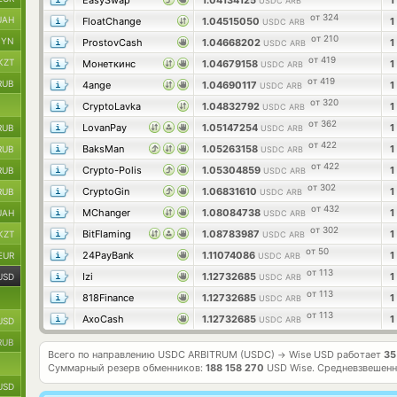
EasySwap
1.04134125
1
USDC ARB
от 324
UAH
FloatChange
1.04515050
1
USDC ARB
от 210
BYN
ProstovCash
1.04668202
1
USDC ARB
от 419
KZT
Монеткинс
1.04679158
1
USDC ARB
от 419
RUB
4ange
1.04690117
1
USDC ARB
от 320
CryptoLavka
1.04832792
1
USDC ARB
от 362
LovanPay
1.05147254
1
RUB
USDC ARB
от 422
BaksMan
1.05263158
1
RUB
USDC ARB
от 422
Crypto-Polis
1.05304859
1
RUB
USDC ARB
от 302
CryptoGin
1.06831610
1
RUB
USDC ARB
от 432
MChanger
1.08084738
1
UAH
USDC ARB
от 302
BitFlaming
1.08783987
1
KZT
USDC ARB
от 50
24PayBank
1.11074086
1
EUR
USDC ARB
от 113
Izi
1.12732685
1
USD
USDC ARB
от 113
818Finance
1.12732685
1
USDC ARB
от 113
AxoCash
1.12732685
1
USDC ARB
USD
RUB
Всего по направлению USDC ARBITRUM (USDC)
Wise USD работает
35
→
Суммарный резерв обменников:
188 158 270
USD Wise.
Средневзвешенн
USD