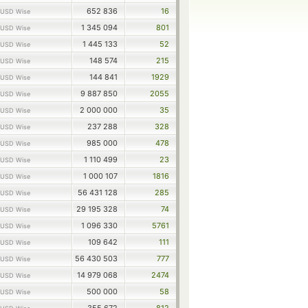
652 836
16
USD Wise
1 345 094
801
USD Wise
1 445 133
52
USD Wise
148 574
215
USD Wise
144 841
1929
USD Wise
9 887 850
2055
USD Wise
2 000 000
35
USD Wise
237 288
328
USD Wise
985 000
478
USD Wise
1 110 499
23
USD Wise
1 000 107
1816
USD Wise
56 431 128
285
USD Wise
29 195 328
74
USD Wise
1 096 330
5761
USD Wise
109 642
111
USD Wise
56 430 503
777
USD Wise
14 979 068
2474
USD Wise
500 000
58
USD Wise