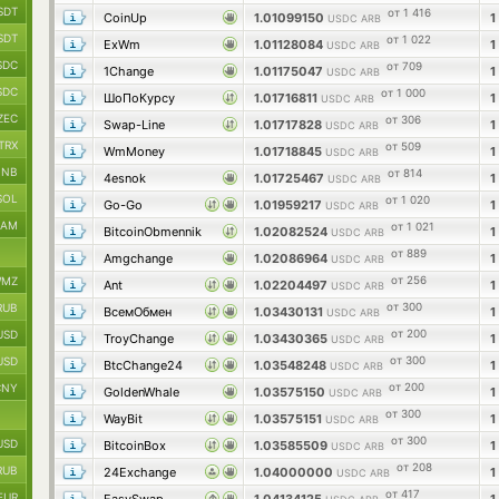
SDT
от 1 416
CoinUp
1.01099150
1
USDC ARB
SDT
от 1 022
ExWm
1.01128084
1
USDC ARB
SDC
от 709
1Change
1.01175047
1
USDC ARB
SDC
от 1 000
ШоПоКурсу
1.01716811
1
USDC ARB
ZEC
от 306
Swap-Line
1.01717828
1
USDC ARB
TRX
от 509
WmMoney
1.01718845
1
USDC ARB
BNB
от 814
4esnok
1.01725467
1
USDC ARB
SOL
от 1 020
Go-Go
1.01959217
1
USDC ARB
RAM
от 1 021
BitcoinObmennik
1.02082524
1
USDC ARB
от 889
Amgchange
1.02086964
1
USDC ARB
от 256
MZ
Ant
1.02204497
1
USDC ARB
от 300
RUB
ВсемОбмен
1.03430131
1
USDC ARB
от 200
USD
TroyChange
1.03430365
1
USDC ARB
от 300
USD
BtcChange24
1.03548248
1
USDC ARB
от 200
CNY
GoldenWhale
1.03575150
1
USDC ARB
от 300
WayBit
1.03575151
1
USDC ARB
от 300
USD
BitcoinBox
1.03585509
1
USDC ARB
от 208
RUB
24Exchange
1.04000000
1
USDC ARB
от 417
EUR