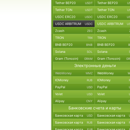
Tether BEP20
Tether BEP20
USDT
U
Tether TON
Tether TON
USDT
U
USDC ERC20
USDC ERC20
USDC
U
USDC ARBITRUM
USDC ARBITRUM
USDC
U
Zcash
Zcash
ZEC
TRON
TRON
TRX
BNB BEP20
BNB BEP20
BNB
Solana
Solana
SOL
Gram (Toncoin)
Gram (Toncoin)
GRAM
G
Электронные деньги
WebMoney
WebMoney
WMZ
W
ЮMoney
ЮMoney
RUB
PayPal
PayPal
USD
Volet
Volet
USD
Alipay
Alipay
CNY
Банковские счета и карты
Банковская карта
Банковская карта
USD
Банковская карта
Банковская карта
RUB
Банковская карта
Банковская карта
EUR