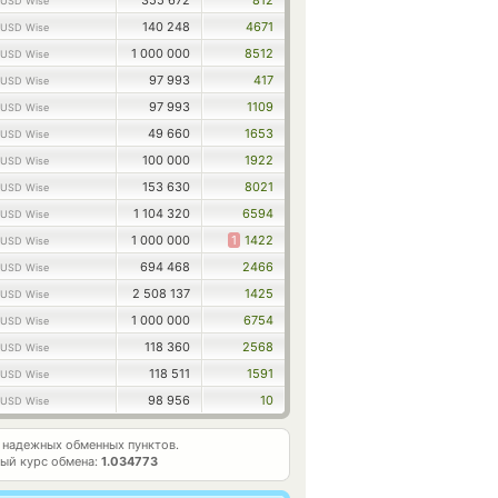
355 672
812
USD Wise
140 248
4671
USD Wise
1 000 000
8512
USD Wise
97 993
417
USD Wise
97 993
1109
USD Wise
49 660
1653
USD Wise
100 000
1922
USD Wise
153 630
8021
USD Wise
1 104 320
6594
USD Wise
1 000 000
1
1422
USD Wise
694 468
2466
USD Wise
2 508 137
1425
USD Wise
1 000 000
6754
USD Wise
118 360
2568
USD Wise
118 511
1591
USD Wise
98 956
10
USD Wise
надежных обменных пунктов.
ый курс обмена:
1.034773