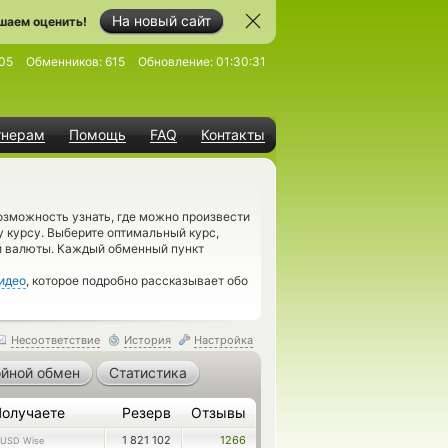
На новый сайт
шаем оценить!
05
Обменников:
615
Обновление:
01:30:31
тнерам
Помощь
FAQ
Контакты
зможность узнать, где можно произвести
курсу. Выберите оптимальный курс,
й валюты. Каждый обменный пункт
идео
, которое подробно рассказывает обо
Несоответствие
История
Настройка
йной обмен
Статистика
Получаете
Резерв
Отзывы
1 821 102
1266
USD Wise