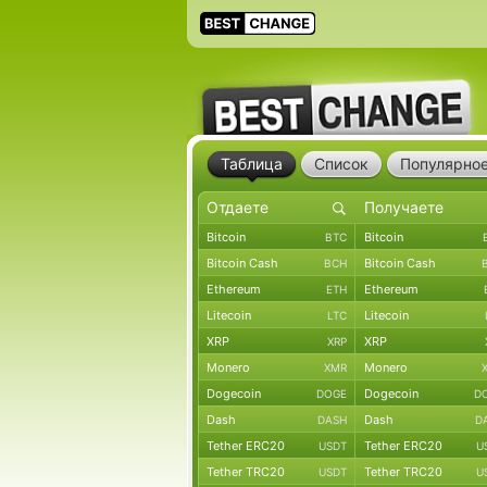
Таблица
Список
Популярно
Bitcoin
Bitcoin
BTC
Bitcoin Cash
Bitcoin Cash
BCH
Ethereum
Ethereum
ETH
Litecoin
Litecoin
LTC
XRP
XRP
XRP
Monero
Monero
XMR
Dogecoin
Dogecoin
DOGE
D
Dash
Dash
DASH
D
Tether ERC20
Tether ERC20
USDT
U
Tether TRC20
Tether TRC20
USDT
U