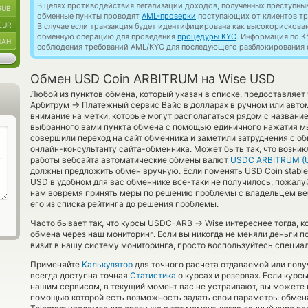
В целях противодействия легализации доходов, полученных преступны
RUB
обменные пункты проводят
AML-проверки
поступающих от клиентов тр
EUR
В случае если транзакция будет идентифицирована как высокорискова
обменную операцию для проведения
процедуры KYC
. Информация по K
UAH
соблюдения требований AML/KYC для последующего разблокирования с
Обмен USD Coin ARBITRUM на Wise USD
Любой из пунктов обмена, который указан в списке, предоставляет
→
Арбитрум
Платежный сервис Вайс в долларах в ручном или авто
внимание на метки, которые могут располагаться рядом с названи
выбранного вами пункта обмена с помощью единичного нажатия мы
совершили переход на сайт обменника и заметили затруднения с об
онлайн-консультанту сайта-обменника. Может быть так, что возник
работы вебсайта автоматические обмены валют
USDC ARBITRUM (
должны предложить обмен вручную. Если поменять USD Coin stablecoi
USD в удобном для вас обменнике все-таки не получилось, пожалу
нам вовремя принять меры по решению проблемы с владельцем ве
его из списка рейтинга до решения проблемы.
→
Часто бывает так, что курсы USDC-ARB
Wise интереснее тогда, к
обмена через наш мониторинг. Если вы никогда не меняли деньги 
визит в нашу систему мониторинга, просто воспользуйтесь специал
Применяйте
Калькулятор
для точного расчета отдаваемой или пол
всегда доступна точная
Статистика
о курсах и резервах. Если кур
нашим сервисом, в текущий момент вас не устраивают, вы можете
помощью которой есть возможность задать свои параметры обмена 