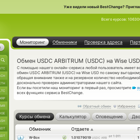
Уже видели новый BestChange? Пригла
Всего курсов:
10630
Мониторинг
Обменники
Проверка адреса
Пар
е
Обмен USDC ARBITRUM (USDC) на Wise USD
С помощью нашего онлайн-сервиса любой пользователь имеет во
BTC
обмен USDC ARBITRUM (USDC) на Wise USD по самому выгодному 
BCH
обращая внимание также и на резервное количество необходимо
досконально проверен администраторами нашего сайта.
ETH
Если вы посетили наш мониторинг в первый раз, просмотрите
в
LTC
всех функциях сервиса BestChange.
XRP
XMR
Обратный обмен
Избранное
OGE
Курсы обмена
Калькулятор
Оповещение
Дво
ASH
SDT
Обменник
Отдаете
▲
SDT
от 1 011
W-Box
1.01079019
1
USDC ARB