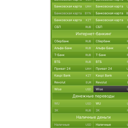
Банковская карта
Банковская карта
UAH
Банковская карта
Банковская карта
BYN
Банковская карта
Банковская карта
KZT
СБП
СБП
RUB
Интернет-банкинг
Сбербанк
Сбербанк
RUB
Альфа-Банк
Альфа-Банк
RUB
Т-Банк
Т-Банк
RUB
ВТБ
ВТБ
RUB
Приват 24
Приват 24
UAH
Kaspi Bank
Kaspi Bank
KZT
Revolut
Revolut
EUR
Wise
Wise
USD
Денежные переводы
WU
WU
USD
ЗК
ЗК
RUB
Наличные деньги
Наличные
Наличные
USD