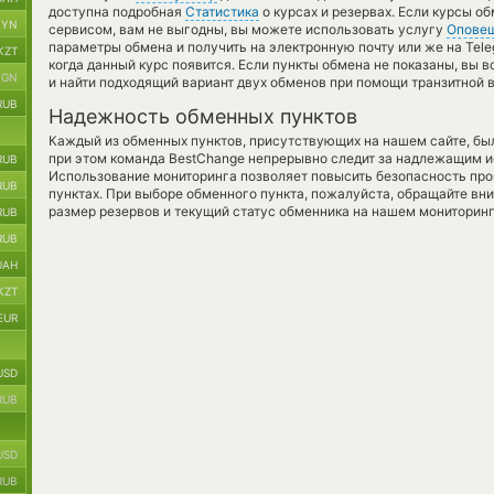
доступна подробная
Статистика
о курсах и резервах. Если курсы 
BYN
сервисом, вам не выгодны, вы можете использовать услугу
Опове
параметры обмена и получить на электронную почту или же на Tele
KZT
когда данный курс появится. Если пункты обмена не показаны, вы 
BGN
и найти подходящий вариант двух обменов при помощи транзитной 
RUB
Надежность обменных пунктов
Каждый из обменных пунктов, присутствующих на нашем сайте, бы
при этом команда BestChange непрерывно следит за надлежащим и
RUB
Использование мониторинга позволяет повысить безопасность пр
RUB
пунктах. При выборе обменного пункта, пожалуйста, обращайте вн
размер резервов и текущий статус обменника на нашем мониторинг
RUB
RUB
UAH
KZT
EUR
USD
RUB
USD
RUB