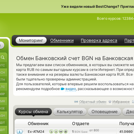
Уже видели новый BestChange? Пригла
Всего курсов:
12384
Мониторинг
Обменники
Проверка адреса
Пар
е
Обмен Банковский счет BGN на Банковская
Мы предлагаем вам список обменников, в которых вы сможете м
BTC
карта RUB по самым выгодным курсам в сети Интернет. При опре
BCH
также внимание и на резервы валюты Банковская карта RUR. Все
были тщательно проверены администрацией.
ETH
Для пользователей, которые впервые решили воспользоваться н
LTC
рекомендуем подробное
видео
, рассказывающее о возможност
XRP
XMR
Обратный обмен
Избранное
OGE
Курсы обмена
Калькулятор
Оповещение
Дво
ASH
SDT
Обменник
Отдаете
Получ
SDT
от 800
Ex-ATM24
1
41.0660
BGN Банк