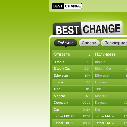
Таблица
Список
Популярно
Bitcoin
Bitcoin
BTC
Bitcoin Cash
Bitcoin Cash
BCH
Ethereum
Ethereum
ETH
Litecoin
Litecoin
LTC
XRP
XRP
XRP
Monero
Monero
XMR
Dogecoin
Dogecoin
DOGE
D
Dash
Dash
DASH
D
Tether ERC20
Tether ERC20
USDT
U
Tether TRC20
Tether TRC20
USDT
U