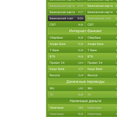
Банковская карта
Банковская карта
BYN
Банковская карта
Банковская карта
KZT
Банковский счет
Банковский счет
BGN
СБП
СБП
RUB
Интернет-банкинг
Сбербанк
Сбербанк
RUB
Альфа-Банк
Альфа-Банк
RUB
Т-Банк
Т-Банк
RUB
ВТБ
ВТБ
RUB
Приват 24
Приват 24
UAH
Kaspi Bank
Kaspi Bank
KZT
Revolut
Revolut
EUR
Денежные переводы
WU
WU
USD
ЗК
ЗК
RUB
Наличные деньги
Наличные
Наличные
USD
Наличные
Наличные
RUB