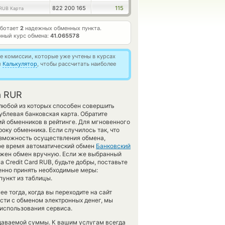
822 200 165
115
RUB Карта
аботает
2
надежных обменных пункта.
нный курс обмена:
41.065578
 комиссии, которые уже учтены в курсах
й
Калькулятор
, чтобы рассчитать наиболее
а RUR
любой из которых способен совершить
блевая банковская карта. Обратите
й обменников в рейтинге. Для мгновенного
оку обменника. Если случилось так, что
возможность осуществления обмена,
нное время автоматический обмен
Банковский
жен обмен вручную. Если же выбранный
на Credit Card RUB, будьте добры, поставьте
енно принять необходимые меры:
ункт из таблицы.
е тогда, когда вы переходите на сайт
ости с обменом электронных денег, мы
 использования сервиса.
даваемой суммы. К вашим услугам всегда