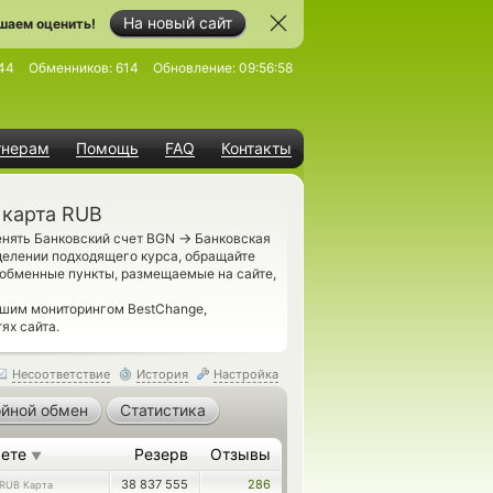
На новый сайт
шаем оценить!
44
Обменников:
614
Обновление:
09:56:58
тнерам
Помощь
FAQ
Контакты
 карта RUB
→
енять Банковский счет BGN
Банковская
делении подходящего курса, обращайте
 обменные пункты, размещаемые на сайте,
ашим мониторингом BestChange,
ях сайта.
Несоответствие
История
Настройка
йной обмен
Статистика
аете
Резерв
Отзывы
▼
38 837 555
286
RUB Карта