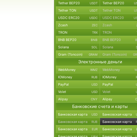
Tether BEP20
Tether BEP20
USDT
U
Tether TON
Tether TON
USDT
U
USDC ERC20
USDC ERC20
USDC
U
Zcash
Zcash
ZEC
TRON
TRON
TRX
BNB BEP20
BNB BEP20
BNB
Solana
Solana
SOL
Gram (Toncoin)
Gram (Toncoin)
GRAM
G
Электронные деньги
WebMoney
WebMoney
WMZ
W
ЮMoney
ЮMoney
RUB
PayPal
PayPal
USD
Volet
Volet
USD
Alipay
Alipay
CNY
Банковские счета и карты
Банковская карта
Банковская карта
USD
Банковская карта
Банковская карта
RUB
Банковская карта
Банковская карта
EUR
Банковская карта
Банковская карта
UAH