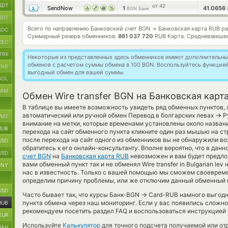
SDT
от 42
SendNow
1
41.0656
BGN Банк
SDT
Всего по направлению Банковский счет BGN
Банковская карта RUB р
→
SDC
Суммарный резерв обменников:
861 037 720
RUB Карта.
Средневзвеше
ZEC
TRX
Некоторые из представленных здесь обменников имеют дополнительные
обменов с расчетом суммы обмена в 100 BGN. Воспользуйтесь функцие
BNB
выгодный обмен для вашей суммы.
SOL
RAM
Обмен Wire transfer BGN на Банковская карт
В таблице вы имеете возможность увидеть ряд обменных пунктов, 
→
автоматический или ручной обмен Перевод в болгарских левах
Ру
MZ
внимание на метки, которые временами установлены около названи
RUB
перехода на сайт обменного пункта кликните один раз мышью на стр
после перехода на сайт одного из обменников вы не обнаружили 
USD
обратитесь к его онлайн-консультанту. Вполне вероятно, что в да
USD
счет BGN
на
Банковская карта RUB
невозможен и вам будет предло
вами обменный пункт так и не обменял Wire transfer in Bulgarian lev 
CNY
нас в известность. Только с вашей помощью мы сможем своеврем
определим причину проблемы, или же отключим данный обменный п
USD
→
Часто бывает так, что курсы Банк-BGN
Card-RUB намного выгодне
пункта обмена через наш мониторинг. Если у вас появились сложн
RUB
рекомендуем посетить раздел FAQ и воспользоваться инструкцией
EUR
Используйте
Калькулятор
для точного подсчета получаемой или от
UAH