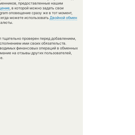
обменников, предоставленные нашим
щение
, в которой можно задать свои
gram оповещение сразу же в тот момент,
всегда можете использовать
Двойной обмен
валюты.
л тщательно проверен перед добавлением,
сполнением ими своих обязательств.
оводимых финансовых операций в обменных
имание на отзывы других пользователей,
е.