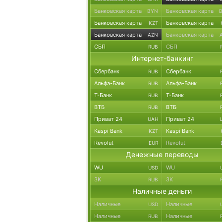
Банковская карта
Банковская карта
BYN
Банковская карта
Банковская карта
KZT
Банковская карта
Банковская карта
AZN
СБП
СБП
RUB
Интернет-банкинг
Сбербанк
Сбербанк
RUB
Альфа-Банк
Альфа-Банк
RUB
Т-Банк
Т-Банк
RUB
ВТБ
ВТБ
RUB
Приват 24
Приват 24
UAH
Kaspi Bank
Kaspi Bank
KZT
Revolut
Revolut
EUR
Денежные переводы
WU
WU
USD
ЗК
ЗК
RUB
Наличные деньги
Наличные
Наличные
USD
Наличные
Наличные
RUB