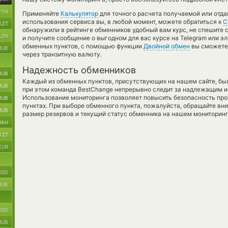
BYN
Применяйте
Калькулятор
для точного расчета получаемой или отд
использования сервиса вы, в любой момент, можете обратиться к
С
KZT
обнаружили в рейтинге обменников удобный вам курс, не спешите 
AZN
и получите сообщение о выгодном для вас курсе на Telegram или э
обменных пунктов, с помощью функции
Двойной обмен
вы сможете 
RUB
через транзитную валюту.
Надежность обменников
RUB
Каждый из обменных пунктов, присутствующих на нашем сайте, бы
RUB
при этом команда BestChange непрерывно следит за надлежащим и
Использование мониторинга позволяет повысить безопасность пр
RUB
пунктах. При выборе обменного пункта, пожалуйста, обращайте вн
RUB
размер резервов и текущий статус обменника на нашем мониторинг
UAH
KZT
EUR
USD
RUB
USD
RUB