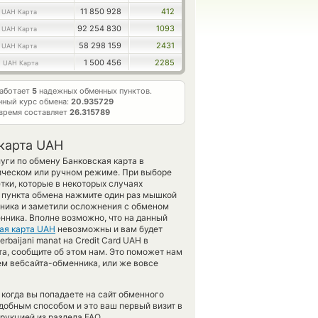
5
11 850 928
412
UAH Карта
5
92 254 830
1093
UAH Карта
7
58 298 159
2431
UAH Карта
0
1 500 456
2285
UAH Карта
работает
5
надежных обменных пунктов.
нный курс обмена:
20.935729
время составляет
26.315789
 карта UAH
уги по обмену Банковская карта в
ическом или ручном режиме. При выборе
тки, которые в некоторых случаях
т пункта обмена нажмите один раз мышкой
нника и заметили осложнения с обменом
нника. Вполне возможно, что на данный
ая карта UAH
невозможны и вам будет
rbaijani manat на Credit Card UAH в
та, сообщите об этом нам. Это поможет нам
м вебсайта-обменника, или же вовсе
когда вы попадаете на сайт обменного
одобным способом и это ваш первый визит в
рукцией из раздела FAQ.