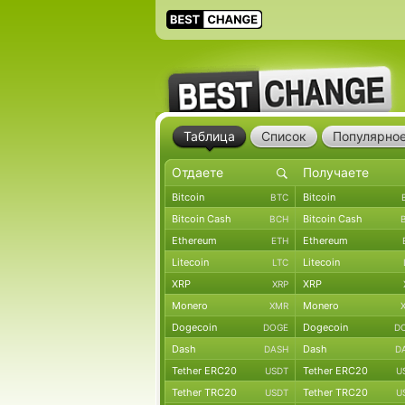
Таблица
Список
Популярно
Bitcoin
Bitcoin
BTC
Bitcoin Cash
Bitcoin Cash
BCH
Ethereum
Ethereum
ETH
Litecoin
Litecoin
LTC
XRP
XRP
XRP
Monero
Monero
XMR
Dogecoin
Dogecoin
DOGE
D
Dash
Dash
DASH
D
Tether ERC20
Tether ERC20
USDT
U
Tether TRC20
Tether TRC20
USDT
U