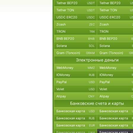
Tether BEP20
Tether BEP20
USDT
U
Tether TON
Tether TON
USDT
U
USDC ERC20
USDC ERC20
USDC
U
Zcash
Zcash
ZEC
TRON
TRON
TRX
BNB BEP20
BNB BEP20
BNB
Solana
Solana
SOL
Gram (Toncoin)
Gram (Toncoin)
GRAM
G
Электронные деньги
WebMoney
WebMoney
WMZ
W
ЮMoney
ЮMoney
RUB
PayPal
PayPal
USD
Volet
Volet
USD
Alipay
Alipay
CNY
Банковские счета и карты
Банковская карта
Банковская карта
USD
Банковская карта
Банковская карта
RUB
Банковская карта
Банковская карта
EUR
Банковская карта
Банковская карта
UAH