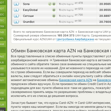
SDT
от 478
Sona
1
20.956
AZN Карта
SDT
от 573
EasyGlobal
1
20.955
AZN Карта
SDC
от 700
Сатоши
1
20.889
AZN Карта
ZEC
от 50
GrumBot
1
20.760
AZN Карта
TRX
Всего по направлению Банковская карта AZN
Банковская карта UAH 
→
BNB
Суммарный резерв обменников:
165 204 373
UAH Карта.
Средневзвеше
SOL
Официальный курс
AZN/UAH
от
Центробанка Азербайджана
на текущее 
RAM
Обмен Банковская карта AZN на Банковская
Все представленные в списке обменные пункты предоставляют усл
MZ
→
азербайджанский манате
Гривневая банковская карта в автомат
RUB
обменного сайта обратите также свое внимание на специальные ме
указываются возле их названий. Для мгновенного перехода на сай
USD
по строке обменника. Если вы совершили переход на вебсайт обме
USD
валюты, вам следует обратиться к онлайн-консультанту сайта-обме
момент автоматические обмены
Банковская карта AZN
на
Банковск
CNY
предложен обмен вручную. Если произвести обмен Credit Card in Aze
подходящем для вас пункте обмена все-таки не удалось, пожалуйс
своевременно принять меры по разрешению проблемы с владельце
USD
исключить его из списка до решения вопроса.
RUB
→
Зачастую бывает так, что курсы Card-AZN
Card-UAH интереснее, 
EUR
пункта через наш мониторинг. Если вы никогда не меняли деньги п
нашу систему мониторинга, просто воспользуйтесь подробной инст
UAH