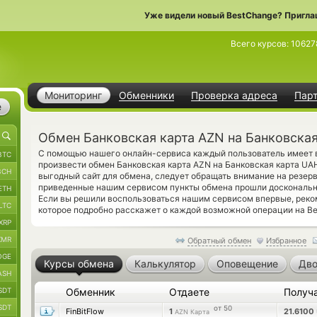
Уже видели новый BestChange? Пригла
Всего курсов:
10627
Мониторинг
Обменники
Проверка адреса
Пар
е
Обмен Банковская карта AZN на Банковска
С помощью нашего онлайн-сервиса каждый пользователь имеет 
BTC
произвести обмен Банковская карта AZN на Банковская карта UA
BCH
выгодный сайт для обмена, следует обращать внимание на резер
приведенные нашим сервисом пункты обмена прошли доскональн
ETH
Если вы решили воспользоваться нашим сервисом впервые, рек
LTC
которое подробно расскажет о каждой возможной операции на Be
XRP
XMR
Обратный обмен
Избранное
OGE
Курсы обмена
Калькулятор
Оповещение
Дво
ASH
SDT
Обменник
Отдаете
Получ
SDT
от 50
FinBitFlow
1
21.6100
AZN Карта