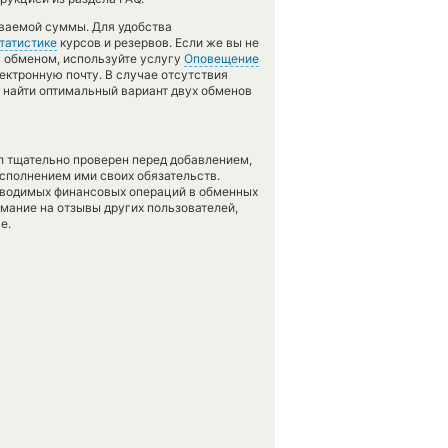
аваемой суммы. Для удобства
татистике
курсов и резервов. Если же вы не
с обменом, используйте услугу
Оповещение
лектронную почту. В случае отсутствия
найти оптимальный вариант двух обменов
л тщательно проверен перед добавлением,
сполнением ими своих обязательств.
оводимых финансовых операций в обменных
имание на отзывы других пользователей,
е.