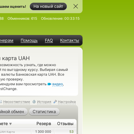
На новый сайт
шаем оценить!
88
Обменников:
615
Обновление:
00:33:15
тнерам
Помощь
FAQ
Контакты
я карта UAH
возможность узнать, где можно
H по выгодному курсу. Выбирая самый
в валюты Банковская карта UAH. Все
ую проверку.
омендуем вам просмотреть
видео
,
stChange.
Несоответствие
История
Настройка
йной обмен
Статистика
аете
Резерв
Отзывы
▼
1 300 000
53
UAH Карта